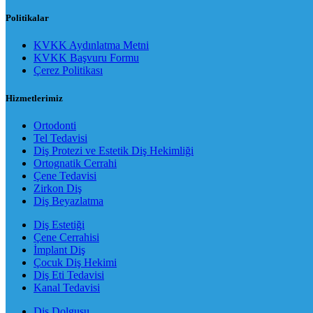
Politikalar
KVKK Aydınlatma Metni
KVKK Başvuru Formu
Çerez Politikası
Hizmetlerimiz
Ortodonti
Tel Tedavisi
Diş Protezi ve Estetik Diş Hekimliği
Ortognatik Cerrahi
Çene Tedavisi
Zirkon Diş
Diş Beyazlatma
Diş Estetiği
Çene Cerrahisi
İmplant Diş
Çocuk Diş Hekimi
Diş Eti Tedavisi
Kanal Tedavisi
Diş Dolgusu