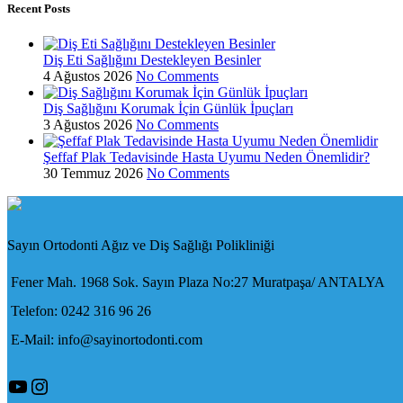
Recent Posts
Diş Eti Sağlığını Destekleyen Besinler
4 Ağustos 2026
No Comments
Diş Sağlığını Korumak İçin Günlük İpuçları
3 Ağustos 2026
No Comments
Şeffaf Plak Tedavisinde Hasta Uyumu Neden Önemlidir?
30 Temmuz 2026
No Comments
Sayın Ortodonti Ağız ve Diş Sağlığı Polikliniği
Fener Mah. 1968 Sok. Sayın Plaza No:27 Muratpaşa/ ANTALYA
Telefon: 0242 316 96 26
E-Mail: info@sayinortodonti.com
YouTube
Instagram