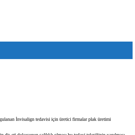
nan İnvisalign tedavisi için üretici firmalar plak üretimi
in diş eti dokusunun sağlıklı olması bu tedavi tekniğinin yapılması