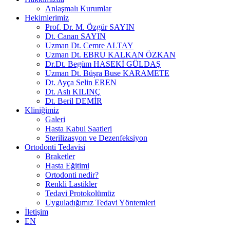
Anlaşmalı Kurumlar
Hekimlerimiz
Prof. Dr. M. Özgür SAYIN
Dt. Canan SAYIN
Uzman Dt. Cemre ALTAY
Uzman Dt. EBRU KALKAN ÖZKAN
Dr.Dt. Begüm HASEKİ GÜLDAŞ
Uzman Dt. Büşra Buse KARAMETE
Dt. Ayça Selin EREN
Dt. Aslı KILINÇ
Dt. Beril DEMİR
Kliniğimiz
Galeri
Hasta Kabul Saatleri
Sterilizasyon ve Dezenfeksiyon
Ortodonti Tedavisi
Braketler
Hasta Eğitimi
Ortodonti nedir?
Renkli Lastikler
Tedavi Protokolümüz
Uyguladığımız Tedavi Yöntemleri
İletişim
EN