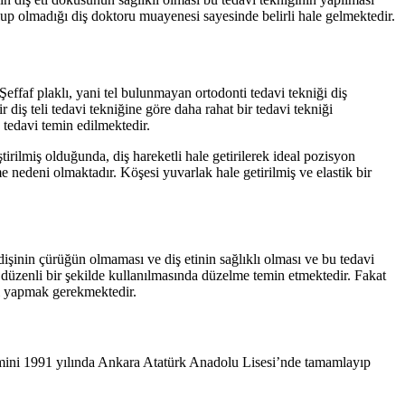
olup olmadığı diş doktoru muayenesi sayesinde belirli hale gelmektedir.
 Şeffaf plaklı, yani tel bulunmayan ortodonti tedavi tekniği diş
 diş teli tedavi tekniğine göre daha rahat bir tedavi tekniği
e tedavi temin edilmektedir.
ştirilmiş olduğunda, diş hareketli hale getirilerek ideal pozisyon
me nedeni olmaktadır. Köşesi yuvarlak hale getirilmiş ve elastik bir
işinin çürüğün olmaması ve diş etinin sağlıklı olması ve bu tedavi
 düzenli bir şekilde kullanılmasında düzelme temin etmektedir. Fakat
vi yapmak gerekmektedir.
mini 1991 yılında Ankara Atatürk Anadolu Lisesi’nde tamamlayıp