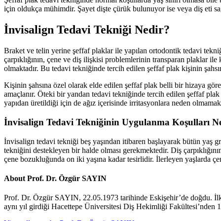
için oldukça mühimdir. Şayet dişte çürük bulunuyor ise veya diş eti sağ
İnvisalign Tedavi Tekniği Nedir?
Braket ve telin yerine şeffaf plaklar ile yapılan ortodontik tedavi tekni
çarpıklığının, çene ve diş ilişkisi problemlerinin transparan plaklar il
olmaktadır. Bu tedavi tekniğinde tercih edilen şeffaf plak kişinin şahsı
Kişinin şahsına özel olarak elde edilen şeffaf plak belli bir hizaya gör
amaçlanır. Öteki bir yandan tedavi tekniğinde tercih edilen şeffaf plak
yapıdan üretildiği için de ağız içerisinde irritasyonlara neden olmamakt
İnvisalign Tedavi Tekniğinin Uygulanma Koşulları Ne
İnvisalign tedavi tekniği beş yaşından itibaren başlayarak bütün yaş 
tekniğini destekleyen bir halde olması gerekmektedir. Diş çarpıklığın
çene bozukluğunda on iki yaşına kadar tesirlidir. İlerleyen yaşlarda 
About Prof. Dr. Özgür SAYIN
Prof. Dr. Özgür SAYIN, 22.05.1973 tarihinde Eskişehir’de doğdu. İl
aynı yıl girdiği Hacettepe Üniversitesi Diş Hekimliği Fakültesi’nden 