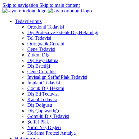
Skip to navigation
Skip to main content
Tedavilerimiz
Ortodonti Tedavisi
Diş Protezi ve Estetik Diş Hekimliği
Tel Tedavisi
Ortognatik Cerrahi
Çene Tedavisi
Zirkon Diş
Diş Beyazlatma
Diş Estetiği
Çene Cerrahisi
Invisalign Şeffaf Plak Tedavisi
İmplant Tedavisi
Çocuk Diş Hekimi
Diş Eti Tedavisi
Kanal Tedavisi
Diş Dolgusu
Diş Çapraşıklığı
Gömülü Diş Tedavisi
Şeffaf Plak
Yirmi Yaş Dişleri
Horlama Protezi Antalya
Hakkımızda