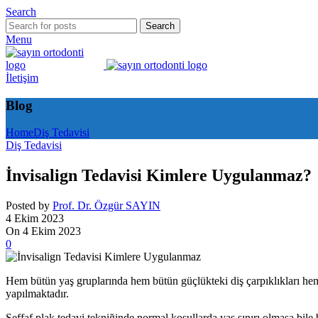
Search
Search
Menu
İletişim
Blog
Home
Diş Tedavisi
Diş Tedavisi
İnvisalign Tedavisi Kimlere Uygulanmaz?
Posted by
Prof. Dr. Özgür SAYIN
4 Ekim 2023
On 4 Ekim 2023
0
Hem bütün yaş gruplarında hem bütün güçlükteki diş çarpıklıkları hem 
yapılmaktadır.
Şeffaf plak tedavi tekniğinde normal koşullarda yaş sınırı olmasa bile