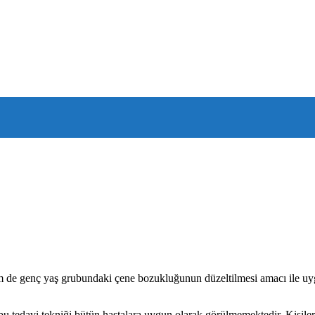
de genç yaş grubundaki çene bozukluğunun düzeltilmesi amacı ile uygula
 bu tedavi tekniği bütün hastalara uygun olarak görülmemektedir. Kişiler