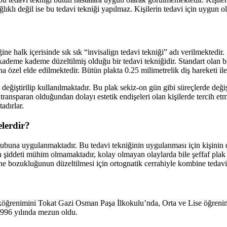
lıklı değil ise bu tedavi tekniği yapılmaz. Kişilerin tedavi için uygun 
ğine halk içerisinde sık sık “invisalign tedavi tekniği” adı verilmektedir.
e kademe kademe düzeltilmiş olduğu bir tedavi tekniğidir. Standart olan bir
na özel elde edilmektedir. Bütün plakta 0.25 milimetrelik diş hareketi il
e değiştirilip kullanılmaktadır. Bu plak sekiz-on gün gibi süreçlerde deği
 transparan olduğundan dolayı estetik endişeleri olan kişilerde tercih et
adırlar.
lerdir?
grubuna uygulanmaktadır. Bu tedavi tekniğinin uygulanması için kişinin d
ın şiddeti mühim olmamaktadır, kolay olmayan olaylarda bile şeffaf plak
çene bozukluğunun düzeltilmesi için ortognatik cerrahiyle kombine teda
köğrenimini Tokat Gazi Osman Paşa İlkokulu’nda, Orta ve Lise öğreni
1996 yılında mezun oldu.