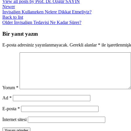
View all posts by Prof. Dr. Özgür SAYIN
Newer
İnvisalign Kullanırken Nelere Dikkat Etmeliyiz?
Back to list
Older
İnvisalign Tedavisi Ne Kadar Sürer?
Bir yanıt yazın
E-posta adresiniz yayınlanmayacak.
Gerekli alanlar
*
ile işaretlenmişl
Yorum
*
Ad
*
E-posta
*
İnternet sitesi