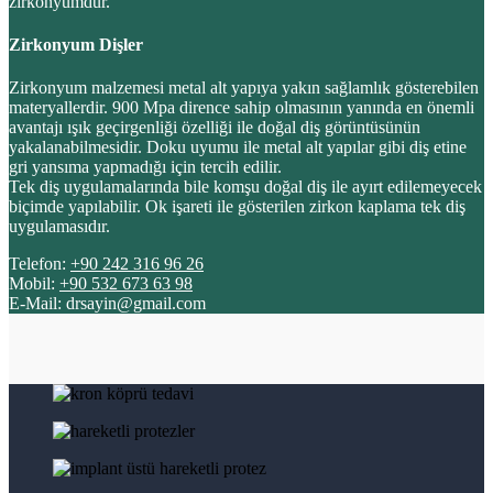
zirkonyumdur.
Zirkonyum Dişler
Zirkonyum malzemesi metal alt yapıya yakın sağlamlık gösterebilen
materyallerdir. 900 Mpa dirence sahip olmasının yanında en önemli
avantajı ışık geçirgenliği özelliği ile doğal diş görüntüsünün
yakalanabilmesidir. Doku uyumu ile metal alt yapılar gibi diş etine
gri yansıma yapmadığı için tercih edilir.
Tek diş uygulamalarında bile komşu doğal diş ile ayırt edilemeyecek
biçimde yapılabilir. Ok işareti ile gösterilen zirkon kaplama tek diş
uygulamasıdır.
Telefon:
+90 242 316 96 26
Mobil:
+90 532 673 63 98
E-Mail: drsayin@gmail.com