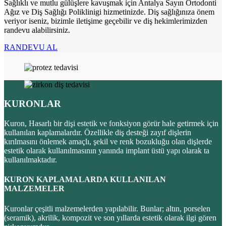
Sağlıklı ve mutlu gülüşlere kavuşmak için Antalya Sayın Ortodonti
Ağız ve Diş Sağlığı Poliklinigi hizmetinizde. Diş sağlığınıza önem
veriyor iseniz, bizimle iletişime geçebilir ve diş hekimlerimizden
randevu alabilirsiniz.
RANDEVU AL
KURONLAR
Kuron, Hasarlı bir dişi estetik ve fonksiyon görür hale getirmek için
kullanılan kaplamalardır. Özellikle diş desteği zayıf dişlerin
kırılmasını önlemek amaçlı, şekil ve renk bozukluğu olan dişlerde
estetik olarak kullanılmasının yanında implant üstü yapı olarak ta
kullanılmaktadır.
KURON KAPLAMALARDA KULLANILAN
MALZEMELER
Kuronlar çeşitli malzemelerden yapılabilir. Bunlar; altın, porselen
(seramik), akrilik, kompozit ve son yıllarda estetik olarak ilgi gören