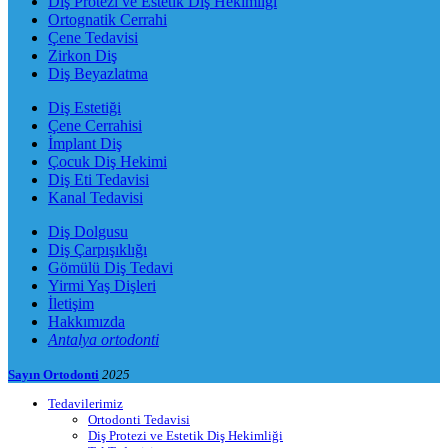
Diş Protezi ve Estetik Diş Hekimliği
Ortognatik Cerrahi
Çene Tedavisi
Zirkon Diş
Diş Beyazlatma
Diş Estetiği
Çene Cerrahisi
İmplant Diş
Çocuk Diş Hekimi
Diş Eti Tedavisi
Kanal Tedavisi
Diş Dolgusu
Diş Çarpışıklığı
Gömülü Diş Tedavi
Yirmi Yaş Dişleri
İletişim
Hakkımızda
Antalya ortodonti
Sayın Ortodonti
2025
Tedavilerimiz
Ortodonti Tedavisi
Diş Protezi ve Estetik Diş Hekimliği