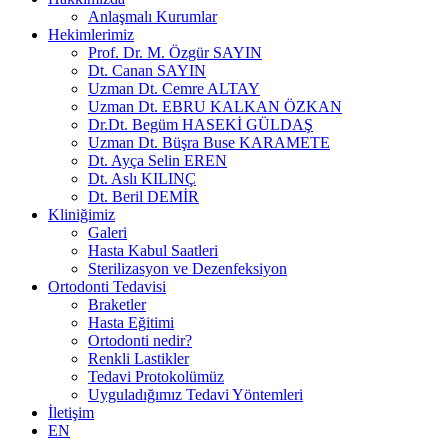
Anlaşmalı Kurumlar
Hekimlerimiz
Prof. Dr. M. Özgür SAYIN
Dt. Canan SAYIN
Uzman Dt. Cemre ALTAY
Uzman Dt. EBRU KALKAN ÖZKAN
Dr.Dt. Begüm HASEKİ GÜLDAŞ
Uzman Dt. Büşra Buse KARAMETE
Dt. Ayça Selin EREN
Dt. Aslı KILINÇ
Dt. Beril DEMİR
Kliniğimiz
Galeri
Hasta Kabul Saatleri
Sterilizasyon ve Dezenfeksiyon
Ortodonti Tedavisi
Braketler
Hasta Eğitimi
Ortodonti nedir?
Renkli Lastikler
Tedavi Protokolümüz
Uyguladığımız Tedavi Yöntemleri
İletişim
EN