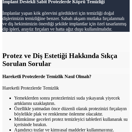
İmplant Destekli Sabit Protezlerde Köprü Temizliği
İmplanlar yapan kök görevini gördükleri için temizliği doğal
dişlerimizin temizliğine benzer. Sabah akşam mutlaka fırçalanmalı
ve diş hekimimizin önerdiği şekilde implantlar için özel tasarlanmış
dip ipleri, arayüz fırçaları ve hatta ağız duşu kullanılmalıdır.
Protez ve Diş Estetiği Hakkında Sıkça
Sorulan Sorular
Hareketli Protezlerde Temizlik Nasıl Olmalı?
Hareketli Protezlerde Temizlik
Yemeklerden sonra protezlerinizi suda yıkayarak yiyecek
artıklarını uzaklaştırın.
Özellikle yatmadan önce düzenli olarak protezinizi fırçalayın
böylelikle plak ve renklenme önlenme olacaktır.
Mümkünse geceleri protez temizleyici tabletleri kullanarak su
içerisinde bırakın.
Aşındırıcı tozlar ve kimyasal maddeler kullanmayınız.