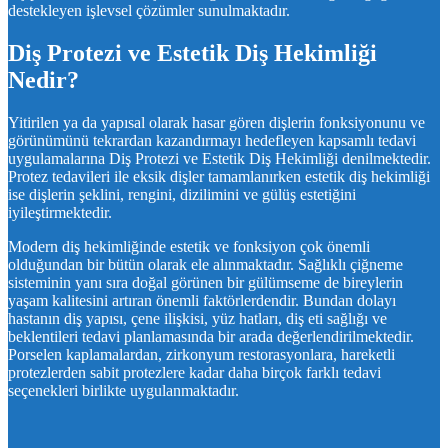
destekleyen işlevsel çözümler sunulmaktadır.
Diş Protezi ve Estetik Diş Hekimliği
Nedir?
Yitirilen ya da yapısal olarak hasar gören dişlerin fonksiyonunu ve
görünümünü tekrardan kazandırmayı hedefleyen kapsamlı tedavi
uygulamalarına Diş Protezi ve Estetik Diş Hekimliği denilmektedir.
Protez tedavileri ile eksik dişler tamamlanırken estetik diş hekimliği
ise dişlerin şeklini, rengini, dizilimini ve gülüş estetiğini
iyileştirmektedir.
Modern diş hekimliğinde estetik ve fonksiyon çok önemli
olduğundan bir bütün olarak ele alınmaktadır. Sağlıklı çiğneme
sisteminin yanı sıra doğal görünen bir gülümseme de bireylerin
yaşam kalitesini artıran önemli faktörlerdendir. Bundan dolayı
hastanın diş yapısı, çene ilişkisi, yüz hatları, diş eti sağlığı ve
beklentileri tedavi planlamasında bir arada değerlendirilmektedir.
Porselen kaplamalardan, zirkonyum restorasyonlara, hareketli
protezlerden sabit protezlere kadar daha birçok farklı tedavi
seçenekleri birlikte uygulanmaktadır.