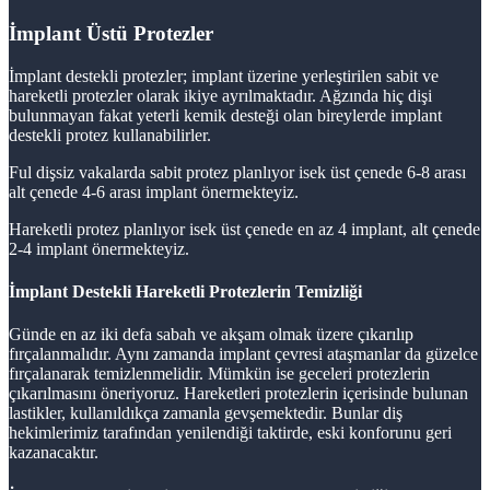
İmplant Üstü Protezler
İmplant destekli protezler; implant üzerine yerleştirilen sabit ve
hareketli protezler olarak ikiye ayrılmaktadır. Ağzında hiç dişi
bulunmayan fakat yeterli kemik desteği olan bireylerde implant
destekli protez kullanabilirler.
Ful dişsiz vakalarda sabit protez planlıyor isek üst çenede 6-8 arası
alt çenede 4-6 arası implant önermekteyiz.
Hareketli protez planlıyor isek üst çenede en az 4 implant, alt çenede
2-4 implant önermekteyiz.
İmplant Destekli Hareketli Protezlerin Temizliği
Günde en az iki defa sabah ve akşam olmak üzere çıkarılıp
fırçalanmalıdır. Aynı zamanda implant çevresi ataşmanlar da güzelce
fırçalanarak temizlenmelidir. Mümkün ise geceleri protezlerin
çıkarılmasını öneriyoruz. Hareketleri protezlerin içerisinde bulunan
lastikler, kullanıldıkça zamanla gevşemektedir. Bunlar diş
hekimlerimiz tarafından yenilendiği taktirde, eski konforunu geri
kazanacaktır.