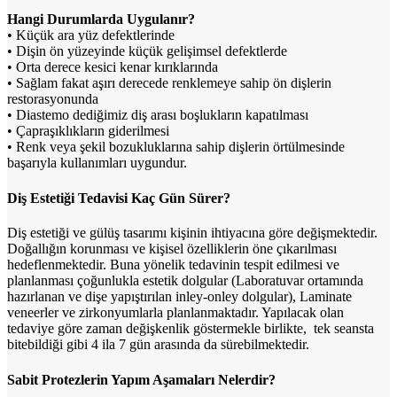
Hangi Durumlarda Uygulanır?
• Küçük ara yüz defektlerinde
• Dişin ön yüzeyinde küçük gelişimsel defektlerde
• Orta derece kesici kenar kırıklarında
• Sağlam fakat aşırı derecede renklemeye sahip ön dişlerin
restorasyonunda
• Diastemo dediğimiz diş arası boşlukların kapatılması
• Çapraşıklıkların giderilmesi
• Renk veya şekil bozukluklarına sahip dişlerin örtülmesinde
başarıyla kullanımları uygundur.
Diş Estetiği Tedavisi Kaç Gün Sürer?
Diş estetiği ve gülüş tasarımı kişinin ihtiyacına göre değişmektedir.
Doğallığın korunması ve kişisel özelliklerin öne çıkarılması
hedeflenmektedir. Buna yönelik tedavinin tespit edilmesi ve
planlanması çoğunlukla estetik dolgular (Laboratuvar ortamında
hazırlanan ve dişe yapıştırılan inley-onley dolgular), Laminate
veneerler ve zirkonyumlarla planlanmaktadır. Yapılacak olan
tedaviye göre zaman değişkenlik göstermekle birlikte, tek seansta
bitebildiği gibi 4 ila 7 gün arasında da sürebilmektedir.
Sabit Protezlerin Yapım Aşamaları Nelerdir?