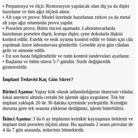
• Prepanosya ve ölçü: Restorasyon yapılacak olan diş ya da dişler
hazırlanır ve tüm ağız ölçüsü alınır.
• Alt yapı ve prova: Model üzerinde hazırlanan zirkon ya da metal
alt yapı ağız ortamında prova yapılır.
• Porselen prova: Bitim öncesi aşamadır. Laboratuvarlarda
hazırlanan porselen dişeti, komşu dişler, çene dokularla ilişkisi
kontrol edilir. Estetik ve renk uyumu kontrol edilir ve bitim için cila
yapılmak üzere laboratuvara gönderilir. Genelde aynı gün ciladan
gelir ve simonte edilir.
• En son hasta bilgilendirilir ve rutin kontrol randevuları ayarlanır.
• Başlama ve bitim süresi 5-7 gündür. Sizde değişkenlik
gösterenbilir.
İmplant Tedavisi Kaç Gün Sürer?
Birinci Aşama:
Yapay kök olarak adlandırdığımız titanyum vidalar,
lokal anestezi altında cerrahi bir işlemle ağza uygulanır. Tek bir
implant yaklaşık 20 ile 30 dakika içerisinde yerleştirilir. Kemiğin
duruma göre tek seansta yükleme dediğimiz, işlemi bitirebiliriz.
İkinci Aşama:
3 ila 6 ay implantın kemikle kaynaşması beklenir ve
implant üstü porselen ölçüsü alınır. Bu aşamada 2 seans provalar ile
4 ila 7 gün arasında, tedaviniz bitmektedir.