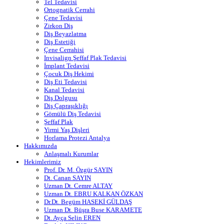
Tel Tedavisi
Ortognatik Cerrahi
Çene Tedavisi
Zirkon Diş
Diş Beyazlatma
Diş Estetiği
Çene Cerrahisi
Invisalign Şeffaf Plak Tedavisi
İmplant Tedavisi
Çocuk Diş Hekimi
Diş Eti Tedavisi
Kanal Tedavisi
Diş Dolgusu
Diş Çapraşıklığı
Gömülü Diş Tedavisi
Şeffaf Plak
Yirmi Yaş Dişleri
Horlama Protezi Antalya
Hakkımızda
Anlaşmalı Kurumlar
Hekimlerimiz
Prof. Dr. M. Özgür SAYIN
Dt. Canan SAYIN
Uzman Dt. Cemre ALTAY
Uzman Dt. EBRU KALKAN ÖZKAN
Dr.Dt. Begüm HASEKİ GÜLDAŞ
Uzman Dt. Büşra Buse KARAMETE
Dt. Ayça Selin EREN