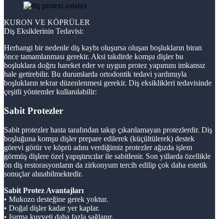
KURON VE KÖPRÜLER
Diş Eksiklerinin Tedavisi:
Herhangi bir nedenle diş kaybı oluşursa oluşan boşlukların biran
önce tamamlanması gerekir. Aksi takdirde komşu dişler bu
boşluklara doğru hareket eder ve uygun protez yapımını imkansız
hale getirebilir. Bu durumlarda ortodontik tedavi yardımıyla
boşlukların tekrar düzenlenmesi gerekir. Diş eksiklikleri tedavisinde
çeşitli yöntemler kullanılabilir:
Sabit Protezler
Sabit protezler hasta tarafından takıp çıkarılamayan protezlerdir. Diş
boşluğuna komşu dişler prepare edilerek (küçültülerek) destek
görevi görür ve köprü adını verdiğimiz protezler ağızda işlem
görmüş dişlere özel yapıştırıcılar ile sabitlenir. Son yıllarda özellikle
ön diş restorasyonların da zirkonyum tercih edilip çok daha estetik
sonuçlar alınabilmektedir.
Sabit Protez Avantajları
• Mukozo desteğine gerek yoktur.
• Doğal dişler kadar yer kaplar.
• Isırma kuvveti daha fazla sağlanır.