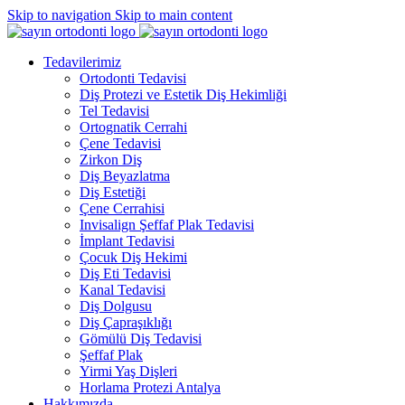
Skip to navigation
Skip to main content
Tedavilerimiz
Ortodonti Tedavisi
Diş Protezi ve Estetik Diş Hekimliği
Tel Tedavisi
Ortognatik Cerrahi
Çene Tedavisi
Zirkon Diş
Diş Beyazlatma
Diş Estetiği
Çene Cerrahisi
Invisalign Şeffaf Plak Tedavisi
İmplant Tedavisi
Çocuk Diş Hekimi
Diş Eti Tedavisi
Kanal Tedavisi
Diş Dolgusu
Diş Çapraşıklığı
Gömülü Diş Tedavisi
Şeffaf Plak
Yirmi Yaş Dişleri
Horlama Protezi Antalya
Hakkımızda