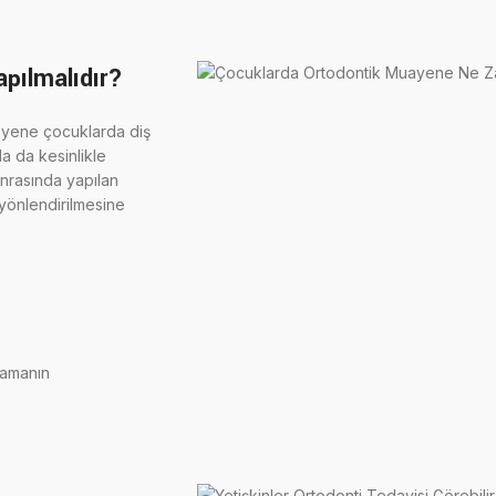
pılmalıdır?
uayene çocuklarda diş
la da kesinlikle
nrasında yapılan
yönlendirilmesine
lamanın