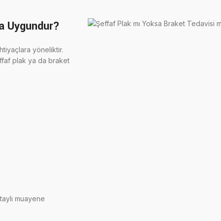
ha Uygundur?
tiyaçlara yöneliktir.
ffaf plak ya da braket
etaylı muayene