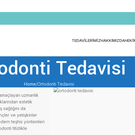
TEDAVILERIMIZ
HAKKIMIZDA
HEKI
odonti Tedavisi
Home
Ortodonti Tedavisi
ı amaçlayan uzmanlık
klarından estetik
 sağlığını da
nçler ve yetişkinler
odern teşhis yöntemleri
onti titizlikle