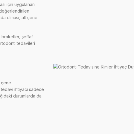
ası için uygulanan
değerlendirilen
ada olması, alt çene
braketler, şeffaf
rtodonti tedavileri
a çene
 tedavi ihtiyacı sadece
şağıdaki durumlarda da