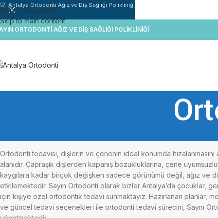
🦷 Antalya Ortodonti Ağız ve Diş Sağlığı Polikliniği
Skip to navigation
Skip to main content
AYIN ORTODONTİ AĞIZ VE DİŞ SAĞLIĞI POLİKLİNİĞİ
Ort
Ortodonti tedavisi, dişlerin ve çenenin ideal konumda hizalanmasın
alanıdır. Çapraşık dişlerden kapanış bozukluklarına, çene uyumsuzlu
kaygılara kadar birçok değişken sadece görünümü değil, ağız ve diş
etkilemektedir. Sayın Ortodonti olarak bizler Antalya’da çocuklar, ge
için kişiye özel ortodontik tedavi sunmaktayız. Hazırlanan planlar, m
ve güncel tedavi seçenekleri ile ortodonti tedavi sürecini, Sayın Ortod
yönetmektedir.