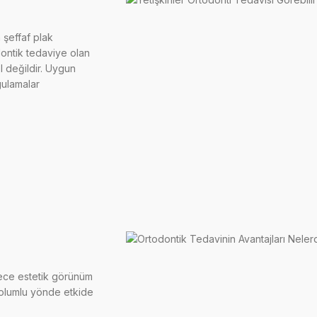
 şeffaf plak
dontik tedaviye olan
l değildir. Uygun
gulamalar
dece estetik görünüm
 olumlu yönde etkide