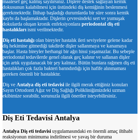
maalesef geç kalmış sayılırsınız. Dişlere destek sağlayan kemik
dokusunun kalabilmesi için üstündeki diş kemiğinin beslenmesi
gerekmektedir. İltihap başladığı durumlarda bir süre sonra kemik
kaybı da başlamaktadır. Dişlerin çevresindeki sert ve yumuşak
dokularda oluşan kronik enfeksiyonlara
periodontal diş eti
hastalıkları
ismi verilmektedir.
Diş eti hastalığı
olan bireyler hastalık ileri seviyelere gelene kadar
diş hekimine gitmediği takdirde dişler sallanmaya ve kanamaya
başlar. Hasta bireyler herhangi bir ağrı hissi yaşamazlar. Bu sebeple
periodontal tedavilerde genel olarak geç kalınır ve sallanan dişler
için artık uygulanacak bir şey kalmaz. Bütün bunlara rağmen diş eti
hastalıkları çok fazla bakteri barındırdığı için hafife alınmaması
gereken önemli bir hastalıktır.
Diş ve
Antalya diş eti tedavisi
ile ilgili merak ettiğiniz konuları
Sayın Ortodonti Ağız ve Diş Sağlığı Polikliniğimizdeki uzman
ekibimize sorabilir, sorunuzla ilgili öneriler isteyebilirsiniz.
Diş Eti Tedavisi Antalya
Antalya Diş eti tedavisi
uygulamasındaki en önemli amaç iltihabi
reaksiyonun minimuma indirilmesi ve yavaş bir duruma