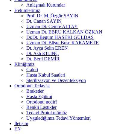
Anlaşmalı Kurumlar
Hekimlerimiz
Prof. Dr. M. Özgür SAYIN
Dt. Canan SAYIN
Uzman Dt. Cemre ALTAY
Uzman Dt. EBRU KALKAN ÖZKAN
Dr.Dt. Begüm HASEKİ GÜLDAŞ
Uzman Dt. Büşra Buse KARAMETE
Dt. Ayça Selin EREN
Dt. Aslı KILINÇ
Dt. Beril DEMİR
Kliniğimiz
Galeri
Hasta Kabul Saatleri
Sterilizasyon ve Dezenfeksiyon
Ortodonti Tedavisi
Braketler
Hasta Eğitimi
Ortodonti nedir?
Renkli Lastikler
Tedavi Protokolümüz
Uyguladığımız Tedavi Yöntemleri
İletişim
EN