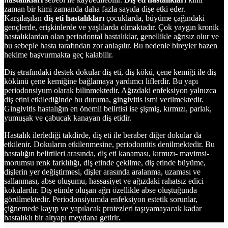
zaman bir kimi zamanda daha fazla sayıda dişe etki eder.
Karşılaşılan
diş eti hastalıkları
çocuklarda, büyüme çağındaki
gençlerde, erişkinlerde ve yaşlılarda olmaktadır. Çok yaygın kronik
hastalıklardan olan periodontal hastalıklar, genellikle ağrısız olur ve
bu sebeple hasta tarafından zor anlaşılır. Bu nedenle bireyler bazen
hekime başvurmakta geç kalabilir.
Diş etrafındaki destek dokular diş eti, diş kökü, çene kemiği ile diş
kökünü çene kemiğine bağlamaya yardımcı liflerdir. Bu yapı
periodonsiyum olarak bilinmektedir. Ağızdaki enfeksiyon yalnızca
diş etini etkilediğinde bu duruma, gingivitis ismi verilmektedir.
Gingivitis hastalığın en önemli belirtisi ise şişmiş, kırmızı, parlak,
yumuşak ve çabucak kanayan diş etidir.
Hastalık ilerlediği takdirde, diş eti ile beraber diğer dokular da
etkilenir. Dokuların etkilenmesine, periodontitis denilmektedir. Bu
hastalığın belirtileri arasında, diş eti kanaması, kırmızı- mavimsi-
morumsu renk farklılığı, diş etinde çekilme, diş etinde büyüme,
dişlerin yer değiştirmesi, dişler arasında aralanma, uzaması ve
sallanması, abse oluşumu, hassasiyet ve ağızdaki rahatsız edici
kokulardır. Diş etinde oluşan ağrı özellikle abse oluştuğunda
görülmektedir. Periodonsiyumda enfeksiyon estetik sorunlar,
çiğnemede kayıp ve yapılacak protezleri taşıyamayacak kadar
hastalıklı bir altyapı meydana getirir
.