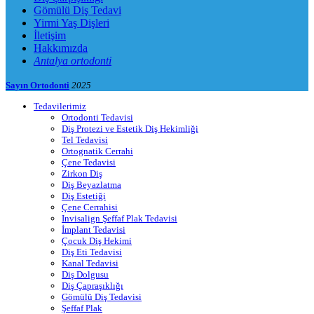
Gömülü Diş Tedavi
Yirmi Yaş Dişleri
İletişim
Hakkımızda
Antalya ortodonti
Sayın Ortodonti
2025
Tedavilerimiz
Ortodonti Tedavisi
Diş Protezi ve Estetik Diş Hekimliği
Tel Tedavisi
Ortognatik Cerrahi
Çene Tedavisi
Zirkon Diş
Diş Beyazlatma
Diş Estetiği
Çene Cerrahisi
Invisalign Şeffaf Plak Tedavisi
İmplant Tedavisi
Çocuk Diş Hekimi
Diş Eti Tedavisi
Kanal Tedavisi
Diş Dolgusu
Diş Çapraşıklığı
Gömülü Diş Tedavisi
Şeffaf Plak