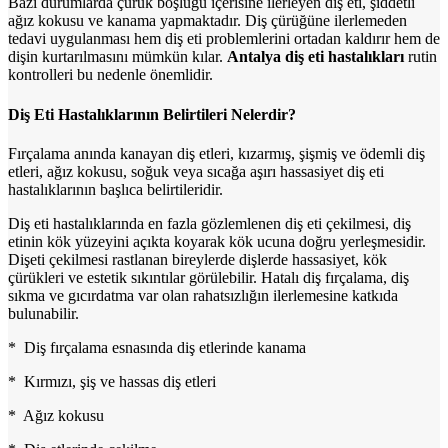
Bazı durumlarda çürük boşluğu içerisine ilerleyen diş eti, şiddetli
ağız kokusu ve kanama yapmaktadır. Diş çürüğüne ilerlemeden
tedavi uygulanması hem diş eti problemlerini ortadan kaldırır hem de
dişin kurtarılmasını mümkün kılar.
Antalya diş eti hastalıkları
rutin
kontrolleri bu nedenle önemlidir.
Diş Eti Hastalıklarının Belirtileri Nelerdir?
Fırçalama anında kanayan diş etleri, kızarmış, şişmiş ve ödemli diş
etleri, ağız kokusu, soğuk veya sıcağa aşırı hassasiyet diş eti
hastalıklarının başlıca belirtileridir.
Diş eti hastalıklarında en fazla gözlemlenen diş eti çekilmesi, diş
etinin kök yüzeyini açıkta koyarak kök ucuna doğru yerleşmesidir.
Dişeti çekilmesi rastlanan bireylerde dişlerde hassasiyet, kök
çürükleri ve estetik sıkıntılar görülebilir. Hatalı diş fırçalama, diş
sıkma ve gıcırdatma var olan rahatsızlığın ilerlemesine katkıda
bulunabilir.
* Diş fırçalama esnasında diş etlerinde kanama
* Kırmızı, şiş ve hassas diş etleri
* Ağız kokusu