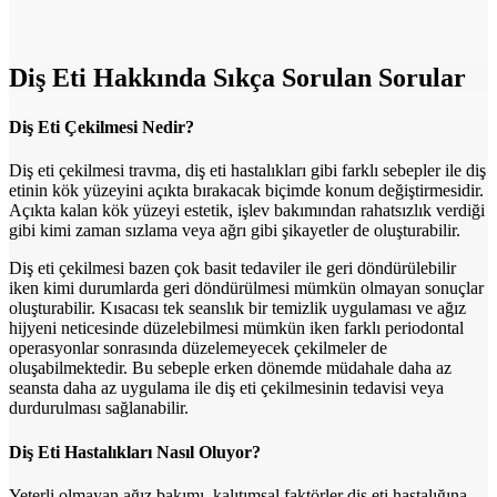
Diş Eti Hakkında Sıkça Sorulan Sorular
Diş Eti Çekilmesi Nedir?
Diş eti çekilmesi travma, diş eti hastalıkları gibi farklı sebepler ile diş
etinin kök yüzeyini açıkta bırakacak biçimde konum değiştirmesidir.
Açıkta kalan kök yüzeyi estetik, işlev bakımından rahatsızlık verdiği
gibi kimi zaman sızlama veya ağrı gibi şikayetler de oluşturabilir.
Diş eti çekilmesi bazen çok basit tedaviler ile geri döndürülebilir
iken kimi durumlarda geri döndürülmesi mümkün olmayan sonuçlar
oluşturabilir. Kısacası tek seanslık bir temizlik uygulaması ve ağız
hijyeni neticesinde düzelebilmesi mümkün iken farklı periodontal
operasyonlar sonrasında düzelemeyecek çekilmeler de
oluşabilmektedir. Bu sebeple erken dönemde müdahale daha az
seansta daha az uygulama ile diş eti çekilmesinin tedavisi veya
durdurulması sağlanabilir.
Diş Eti Hastalıkları Nasıl Oluyor?
Yeterli olmayan ağız bakımı, kalıtımsal faktörler diş eti hastalığına