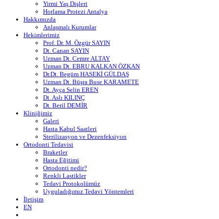
Yirmi Yaş Dişleri
Horlama Protezi Antalya
Hakkımızda
Anlaşmalı Kurumlar
Hekimlerimiz
Prof. Dr. M. Özgür SAYIN
Dt. Canan SAYIN
Uzman Dt. Cemre ALTAY
Uzman Dt. EBRU KALKAN ÖZKAN
Dr.Dt. Begüm HASEKİ GÜLDAŞ
Uzman Dt. Büşra Buse KARAMETE
Dt. Ayça Selin EREN
Dt. Aslı KILINÇ
Dt. Beril DEMİR
Kliniğimiz
Galeri
Hasta Kabul Saatleri
Sterilizasyon ve Dezenfeksiyon
Ortodonti Tedavisi
Braketler
Hasta Eğitimi
Ortodonti nedir?
Renkli Lastikler
Tedavi Protokolümüz
Uyguladığımız Tedavi Yöntemleri
İletişim
EN