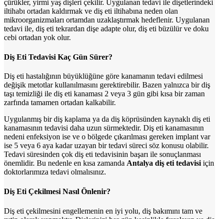
çürükler, yirmi yaş dişleri çekilir. Uygulanan tedavi ile dişetlerindeki
iltihabı ortadan kaldırmak ve diş eti iltihabına neden olan
mikroorganizmaları ortamdan uzaklaştırmak hedeflenir. Uygulanan
tedavi ile, diş eti tekrardan dişe adapte olur, diş eti büzülür ve doku
cebi ortadan yok olur.
Diş Eti Tedavisi Kaç Gün Sürer?
Diş eti hastalığının büyüklüğüne göre kanamanın tedavi edilmesi
değişik metotlar kullanılmasını gerektirebilir. Bazen yalnızca bir diş
taşı temizliği ile diş eti kanaması 2 veya 3 gün gibi kısa bir zaman
zarfında tamamen ortadan kalkabilir.
Uygulanmış bir diş kaplama ya da diş köprüsünden kaynaklı diş eti
kanamasının tedavisi daha uzun sürmektedir. Diş eti kanamasının
nedeni enfeksiyon ise ve o bölgede çıkarılması gereken implant var
ise 5 veya 6 aya kadar uzayan bir tedavi süreci söz konusu olabilir.
Tedavi süresinden çok diş eti tedavisinin başarı ile sonuçlanması
önemlidir. Bu nedenle en kısa zamanda
Antalya diş eti tedavisi
için
doktorlarımıza tedavi olmalısınız.
Diş Eti Çekilmesi Nasıl Önlenir?
Diş eti çekilmesini engellemenin en iyi yolu, diş bakımını tam ve