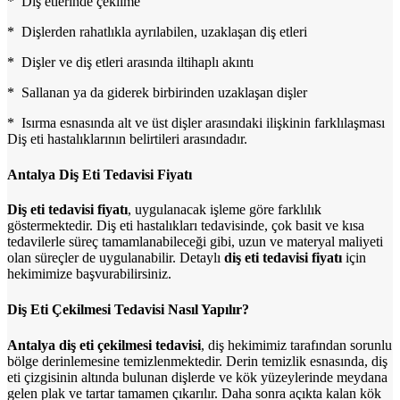
* Diş etlerinde çekilme
* Dişlerden rahatlıkla ayrılabilen, uzaklaşan diş etleri
* Dişler ve diş etleri arasında iltihaplı akıntı
* Sallanan ya da giderek birbirinden uzaklaşan dişler
* Isırma esnasında alt ve üst dişler arasındaki ilişkinin farklılaşması
Diş eti hastalıklarının belirtileri arasındadır.
Antalya Diş Eti Tedavisi Fiyatı
Diş eti tedavisi fiyatı
, uygulanacak işleme göre farklılık
göstermektedir. Diş eti hastalıkları tedavisinde, çok basit ve kısa
tedavilerle süreç tamamlanabileceği gibi, uzun ve materyal maliyeti
olan süreçler de uygulanabilir. Detaylı
diş eti tedavisi fiyatı
için
hekimimize başvurabilirsiniz.
Diş Eti Çekilmesi Tedavisi Nasıl Yapılır?
Antalya diş eti çekilmesi tedavisi
, diş hekimimiz tarafından sorunlu
bölge derinlemesine temizlenmektedir. Derin temizlik esnasında, diş
eti çizgisinin altında bulunan dişlerde ve kök yüzeylerinde meydana
gelen plak ve tartar tamamen çıkarılır. Daha sonra açıkta kalan kök