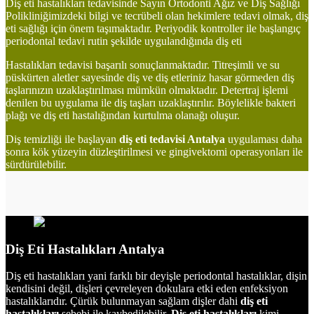
Diş eti hastalıkları tedavisinde Sayın Ortodonti Ağız ve Diş Sağlığı
Polikliniğimizdeki bilgi ve tecrübeli olan hekimlere tedavi olmak, diş
eti sağlığı için önem taşımaktadır. Periyodik kontroller ile başlangıç
periodontal tedavi rutin şekilde uygulandığında diş eti
Hastalıkları tedavisi başarılı sonuçlanmaktadır. Titreşimli ve su
püskürten aletler sayesinde diş ve diş etleriniz hasar görmeden diş
taşlarınızın uzaklaştırılması mümkün olmaktadır. Detertraj işlemi
denilen bu uygulama ile diş taşları uzaklaştırılır. Böylelikle bakteri
plağı ve diş eti hastalığından kurtulma olanağı oluşur.
Diş temizliği ile başlayan
diş eti tedavisi Antalya
uygulaması daha
sonra kök yüzeyin düzleştirilmesi ve gingivektomi operasyonları ile
sürdürülebilir.
Diş Eti Hastalıkları Antalya
Diş eti hastalıkları yani farklı bir deyişle periodontal hastalıklar, dişin
kendisini değil, dişleri çevreleyen dokulara etki eden enfeksiyon
hastalıklarıdır. Çürük bulunmayan sağlam dişler dahi
diş eti
hastalıkları
sebebi ile kaybedilebilir.
Diş eti hastalıkları
kimi