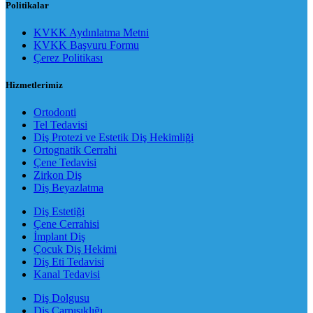
Politikalar
KVKK Aydınlatma Metni
KVKK Başvuru Formu
Çerez Politikası
Hizmetlerimiz
Ortodonti
Tel Tedavisi
Diş Protezi ve Estetik Diş Hekimliği
Ortognatik Cerrahi
Çene Tedavisi
Zirkon Diş
Diş Beyazlatma
Diş Estetiği
Çene Cerrahisi
İmplant Diş
Çocuk Diş Hekimi
Diş Eti Tedavisi
Kanal Tedavisi
Diş Dolgusu
Diş Çarpışıklığı