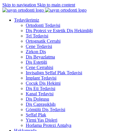
Skip to navigation
Skip to main content
Tedavilerimiz
Ortodonti Tedavisi
Diş Protezi ve Estetik Diş Hekimliği
Tel Tedavisi
Ortognatik Cerrahi
Çene Tedavisi
Zirkon Diş
Diş Beyazlatma
Diş Estetiği
Çene Cerrahisi
Invisalign Şeffaf Plak Tedavisi
İmplant Tedavisi
Çocuk Diş Hekimi
Diş Eti Tedavisi
Kanal Tedavisi
Diş Dolgusu
Diş Çapraşıklığı
Gömülü Diş Tedavisi
Şeffaf Plak
Yirmi Yaş Dişleri
Horlama Protezi Antalya
Hakkımızda