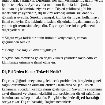
rutin olarak yapmaktır. Dişlerinizi her gün kesinlikle fırçalayın ve diş
ipi ile temizleyin. Ayrıca yılda minimum iki defa kliniğimizde
bulunan diş hekiminizi ziyaret edin. Diş eti çekilmesi gibi bir
rahatsızlık yaşıyorsanız, diş hekimi arkadaşlarımız sizi daha sık
görmek isteyebilir. Sürekli yumuşak kıllı bir diş fırçası kullanmayı
ihmal etmeyin. Diş hekimlerimizden, dişlerinizi fırçalamanın doğru
yolunu göstermesini talep edin. Diş eti çekilmesini engellemenin
diğer yolları ise:
* Sigara veya farklı bir tütün ürünü tüketiyorsanız, zaman
geçirmeden bırakın.
* Dengeli ve sağlıklı diyet uygulayın.
* Ağzınızda meydana gelen değişiklikleri yakından takip edin ve
kliniğimize uğramayı ihmal etmeyin.
Diş Eti Neden Kanar Tedavisi Nedir?
Diş eti sağlığında meydana gelebilecek problemler, bireylerin genel
sağlık durumunu da olumsuz etkiler. Hastalarda oluşan Diş eti
kanaması, vücudun kırmızı alarm göstergesidir. Savunma sisteminin
zayıf düşmesi ve vitamin eksikliği gibi problemler diş eti sağlığının
bozulmasına sebep olmaktadır. Bu gibi sebeplerle
diş eti hastalığı
ortaya çıkar. Diş eti hastalığı Başlıca nedenleri: