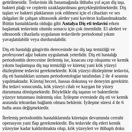
getirilmesidir. Tedavinin ilk basamağında iltihaba yol açan diş taşı,
bakteri plağı ve ceplerin uzaklaştırılması gerçekleştirilmektedir. Diş
taşları ve bakteri plaklarının yok edilmesi için el cihazları ve ses
dalgaları ile çalışan ultrasonik aletler yani kavitron kullanılmaktadır.
Bütün hastalıklarda olduğu gibi
Antalya Diş eti tedavisi
erken
başlamak tedavinin olumlu sonucu için çok önemlidir. El aletleri ve
ultrasonik cihazlarla uygulanan tedavilerle periodontal yıkım
yavaşlatılabilir veya durdurulabilir.
Diş eti hastalığı gingivitis derecesinde ise diş taşı temizliği ve
profesyonel ağız bakımı uygulamak yeterlidir. Diş eti hastalığı
periodontitis derecesine ilerlemiş ise, kısacası cep oluşumu ve kemik
yıkımı başlamışsa diş taşı temizliği ve küretaj yani kök yüzeyi
düzleştirme tedavisi gerekmektedir. Kök yüzeyi düzleştirme tedavisi,
diş eti hastalıkları uzmanı periodontologlar tarafından 2 ile 4 seansta
yapılmaktadır. Küretaj beceri, hassas dokunuş ve deneyim gerektirir.
Bu tedavi sonucunda, kök yüzeyi cilalı ve kaygan bir yüzey
durumuna dönüşmektedir. Böylelikle diş taşının ve bakterilerin
yüzeye tutunması önlenmiş olur. İyileşme evresinde diş eti ve kemik
arasında tekrardan bağlantı olması beklenir. İyileşme süresi 4 ile 6
hafta arası değişmektedir.
İlerlemiş periodontitis hastalıklarında küretajın devamında cerrahi
operasyon yani flap gerekmektedir. Bu tedavide diş etleri kemik
yüzeyine kadar kaldırılmakta olup, kök yüzeyleri ve iltihaplı doku