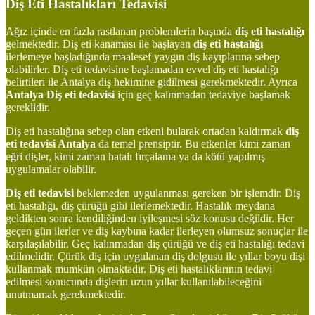
Diş Eti Hastalıkları Tedavisi
Ağız içinde en fazla rastlanan problemlerin başında
diş eti hastalığı
gelmektedir. Diş eti kanaması ile başlayan
diş eti hastalığı
ilerlemeye başladığında maalesef yaygın diş kayıplarına sebep
olabilirler. Diş eti tedavisine başlamadan evvel diş eti hastalığı
belirtileri ile Antalya diş hekimine gidilmesi gerekmektedir. Ayrıca
Antalya Diş eti tedavisi
için geç kalınmadan tedaviye başlamak
gereklidir.
Diş eti hastalığına sebep olan etkeni bularak ortadan kaldırmak
diş
eti tedavisi Antalya
da temel prensiptir. Bu etkenler kimi zaman
eğri dişler, kimi zaman hatalı fırçalama ya da kötü yapılmış
uygulamalar olabilir.
Diş eti tedavisi
beklemeden uygulanması gereken bir işlemdir. Diş
eti hastalığı, diş çürüğü gibi ilerlemektedir. Hastalık meydana
geldikten sonra kendiliğinden iyileşmesi söz konusu değildir. Her
geçen gün ilerler ve diş kaybına kadar ilerleyen olumsuz sonuçlar ile
karşılaşılabilir. Geç kalınmadan diş çürüğü ve diş eti hastalığı tedavi
edilmelidir. Çürük diş için uygulanan diş dolgusu ile yıllar boyu dişi
kullanmak mümkün olmaktadır. Diş eti hastalıklarının tedavi
edilmesi sonucunda dişlerin uzun yıllar kullanılabileceğini
unutmamak gerekmektedir.