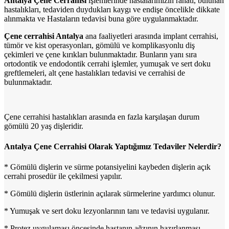
Antalya Çene Cerrahisi
işlemlerinde hastalarımızın rahatı, bulunan
hastalıkları, tedaviden duydukları kaygı ve endişe öncelikle dikkate
alınmakta ve Hastaların tedavisi buna göre uygulanmaktadır.
Çene cerrahisi Antalya
ana faaliyetleri arasında implant cerrahisi,
tümör ve kist operasyonları, gömülü ve komplikasyonlu diş
çekimleri ve çene kırıkları bulunmaktadır. Bunların yanı sıra
ortodontik ve endodontik cerrahi işlemler, yumuşak ve sert doku
greftlemeleri, alt çene hastalıkları tedavisi ve cerrahisi de
bulunmaktadır.
Çene cerrahisi hastalıkları arasında en fazla karşılaşan durum
gömülü 20 yaş dişleridir.
Antalya Çene Cerrahisi Olarak Yaptığımız Tedaviler Nelerdir?
* Gömülü dişlerin ve sürme potansiyelini kaybeden dişlerin açık
cerrahi prosedür ile çekilmesi yapılır.
* Gömülü dişlerin üstlerinin açılarak sürmelerine yardımcı olunur.
* Yumuşak ve sert doku lezyonlarının tanı ve tedavisi uygulanır.
* Protez uygulaması öncesinde hastanın ağzının hazırlanması.