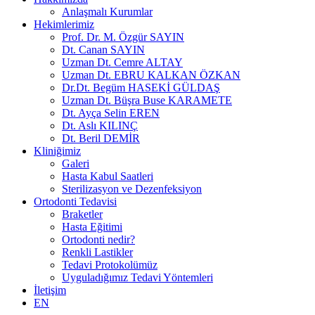
Anlaşmalı Kurumlar
Hekimlerimiz
Prof. Dr. M. Özgür SAYIN
Dt. Canan SAYIN
Uzman Dt. Cemre ALTAY
Uzman Dt. EBRU KALKAN ÖZKAN
Dr.Dt. Begüm HASEKİ GÜLDAŞ
Uzman Dt. Büşra Buse KARAMETE
Dt. Ayça Selin EREN
Dt. Aslı KILINÇ
Dt. Beril DEMİR
Kliniğimiz
Galeri
Hasta Kabul Saatleri
Sterilizasyon ve Dezenfeksiyon
Ortodonti Tedavisi
Braketler
Hasta Eğitimi
Ortodonti nedir?
Renkli Lastikler
Tedavi Protokolümüz
Uyguladığımız Tedavi Yöntemleri
İletişim
EN