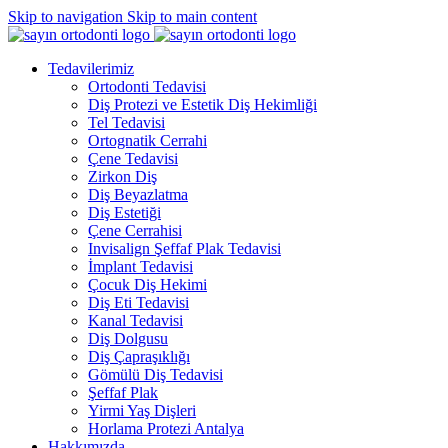
Skip to navigation
Skip to main content
Tedavilerimiz
Ortodonti Tedavisi
Diş Protezi ve Estetik Diş Hekimliği
Tel Tedavisi
Ortognatik Cerrahi
Çene Tedavisi
Zirkon Diş
Diş Beyazlatma
Diş Estetiği
Çene Cerrahisi
Invisalign Şeffaf Plak Tedavisi
İmplant Tedavisi
Çocuk Diş Hekimi
Diş Eti Tedavisi
Kanal Tedavisi
Diş Dolgusu
Diş Çapraşıklığı
Gömülü Diş Tedavisi
Şeffaf Plak
Yirmi Yaş Dişleri
Horlama Protezi Antalya
Hakkımızda