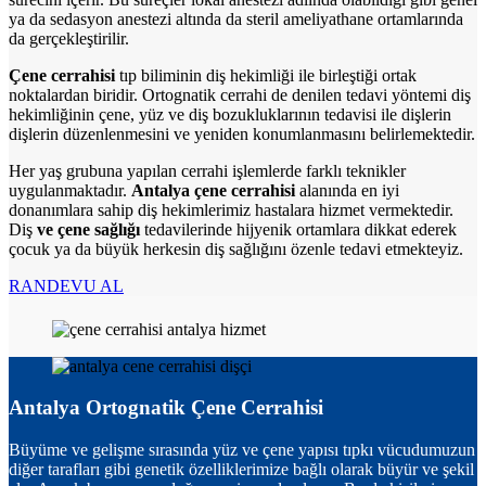
ya da sedasyon anestezi altında da steril ameliyathane ortamlarında
da gerçekleştirilir.
Çene cerrahisi
tıp biliminin diş hekimliği ile birleştiği ortak
noktalardan biridir. Ortognatik cerrahi de denilen tedavi yöntemi diş
hekimliğinin çene, yüz ve diş bozukluklarının tedavisi ile dişlerin
dişlerin düzenlenmesini ve yeniden konumlanmasını belirlemektedir.
Her yaş grubuna yapılan cerrahi işlemlerde farklı teknikler
uygulanmaktadır.
Antalya çene cerrahisi
alanında en iyi
donanımlara sahip diş hekimlerimiz hastalara hizmet vermektedir.
Diş
ve çene sağlığı
tedavilerinde hijyenik ortamlara dikkat ederek
çocuk ya da büyük herkesin diş sağlığını özenle tedavi etmekteyiz.
RANDEVU AL
Antalya Ortognatik Çene Cerrahisi
Büyüme ve gelişme sırasında yüz ve çene yapısı tıpkı vücudumuzun
diğer tarafları gibi genetik özelliklerimize bağlı olarak büyür ve şekil