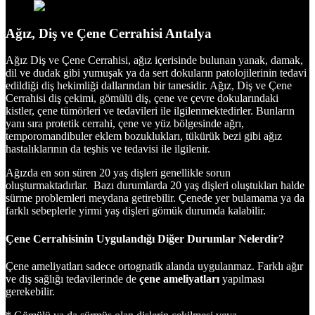
Ağız, Diş ve Çene Cerrahisi Antalya
Ağız Diş ve Çene Cerrahisi, ağız içerisinde bulunan yanak, damak,
dil ve dudak gibi yumuşak ya da sert dokuların patolojilerinin tedavi
edildiği diş hekimliği dallarından bir tanesidir. Ağız, Diş ve Çene
Cerrahisi diş çekimi, gömülü diş, çene ve çevre dokularındaki
kistler, çene tümörleri ve tedavileri ile ilgilenmektedirler. Bunların
yanı sıra protetik cerrahi, çene ve yüz bölgesinde ağrı,
temporomandibuler eklem bozuklukları, tükürük bezi gibi ağız
hastalıklarının da teşhis ve tedavisi ile ilgilenir.
Ağızda en son süren 20 yaş dişleri genellikle sorun
oluşturmaktadırlar. Bazı durumlarda 20 yaş dişleri oluştukları halde
sürme problemleri meydana getirebilir. Çenede yer bulamama ya da
farklı sebeplerle yirmi yaş dişleri gömük durumda kalabilir.
Çene Cerrahisinin Uygulandığı Diğer Durumlar Nelerdir?
Çene ameliyatları sadece ortognatik alanda uygulanmaz. Farklı ağır
ve diş sağlığı tedavilerinde de
çene ameliyatları
yapılması
gerekebilir.