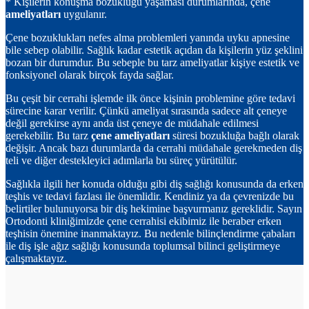
* Kişilerin konuşma bozukluğu yaşaması durumlarında, çene
ameliyatları
uygulanır.
Çene bozuklukları nefes alma problemleri yanında uyku apnesine
bile sebep olabilir. Sağlık kadar estetik açıdan da kişilerin yüz şeklini
bozan bir durumdur. Bu sebeple bu tarz ameliyatlar kişiye estetik ve
fonksiyonel olarak birçok fayda sağlar.
Bu çeşit bir cerrahi işlemde ilk önce kişinin problemine göre tedavi
sürecine karar verilir. Çünkü ameliyat sırasında sadece alt çeneye
değil gerekirse aynı anda üst çeneye de müdahale edilmesi
gerekebilir. Bu tarz
çene ameliyatları
süresi bozukluğa bağlı olarak
değişir. Ancak bazı durumlarda da cerrahi müdahale gerekmeden diş
teli ve diğer destekleyici adımlarla bu süreç yürütülür.
Sağlıkla ilgili her konuda olduğu gibi diş sağlığı konusunda da erken
teşhis ve tedavi fazlası ile önemlidir. Kendiniz ya da çevrenizde bu
belirtiler bulunuyorsa bir diş hekimine başvurmanız gereklidir. Sayın
Ortodonti kliniğimizde çene cerrahisi ekibimiz ile beraber erken
teşhisin önemine inanmaktayız. Bu nedenle bilinçlendirme çabaları
ile diş işle ağız sağlığı konusunda toplumsal bilinci geliştirmeye
çalışmaktayız.