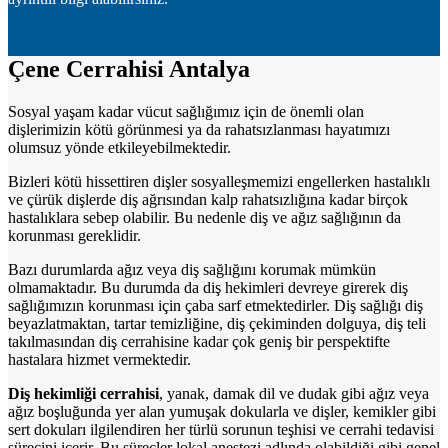
Çene Cerrahisi Antalya
Sosyal yaşam kadar vücut sağlığımız için de önemli olan
dişlerimizin kötü görünmesi ya da rahatsızlanması hayatımızı
olumsuz yönde etkileyebilmektedir.
Bizleri kötü hissettiren dişler sosyalleşmemizi engellerken hastalıklı
ve çürük dişlerde diş ağrısından kalp rahatsızlığına kadar birçok
hastalıklara sebep olabilir. Bu nedenle diş ve ağız sağlığının da
korunması gereklidir.
Bazı durumlarda ağız veya diş sağlığını korumak mümkün
olmamaktadır. Bu durumda da diş hekimleri devreye girerek diş
sağlığımızın korunması için çaba sarf etmektedirler. Diş sağlığı diş
beyazlatmaktan, tartar temizliğine, diş çekiminden dolguya, diş teli
takılmasından diş cerrahisine kadar çok geniş bir perspektifte
hastalara hizmet vermektedir.
Diş hekimliği cerrahisi
, yanak, damak dil ve dudak gibi ağız veya
ağız boşluğunda yer alan yumuşak dokularla ve dişler, kemikler gibi
sert dokuları ilgilendiren her türlü sorunun teşhisi ve cerrahi tedavisi
sürecini içerir. Bu süreçler lokal anestezi adlında olabildiği gibi genel