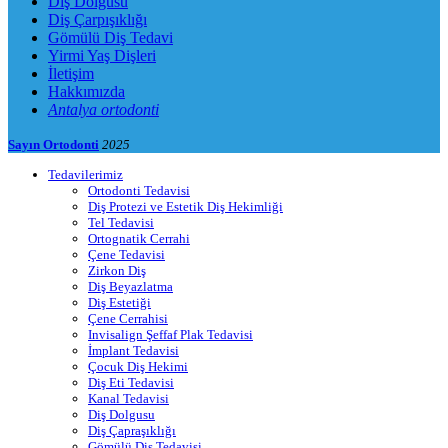
Diş Dolgusu
Diş Çarpışıklığı
Gömülü Diş Tedavi
Yirmi Yaş Dişleri
İletişim
Hakkımızda
Antalya ortodonti
Sayın Ortodonti
2025
Tedavilerimiz
Ortodonti Tedavisi
Diş Protezi ve Estetik Diş Hekimliği
Tel Tedavisi
Ortognatik Cerrahi
Çene Tedavisi
Zirkon Diş
Diş Beyazlatma
Diş Estetiği
Çene Cerrahisi
Invisalign Şeffaf Plak Tedavisi
İmplant Tedavisi
Çocuk Diş Hekimi
Diş Eti Tedavisi
Kanal Tedavisi
Diş Dolgusu
Diş Çapraşıklığı
Gömülü Diş Tedavisi