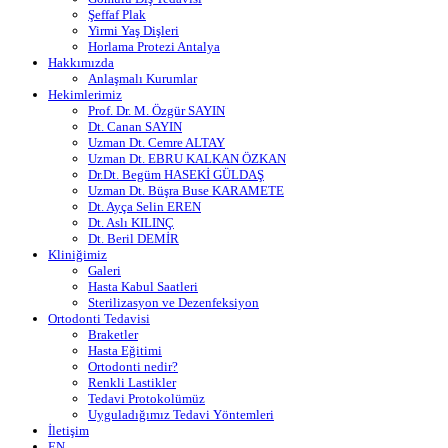
Şeffaf Plak
Yirmi Yaş Dişleri
Horlama Protezi Antalya
Hakkımızda
Anlaşmalı Kurumlar
Hekimlerimiz
Prof. Dr. M. Özgür SAYIN
Dt. Canan SAYIN
Uzman Dt. Cemre ALTAY
Uzman Dt. EBRU KALKAN ÖZKAN
Dr.Dt. Begüm HASEKİ GÜLDAŞ
Uzman Dt. Büşra Buse KARAMETE
Dt. Ayça Selin EREN
Dt. Aslı KILINÇ
Dt. Beril DEMİR
Kliniğimiz
Galeri
Hasta Kabul Saatleri
Sterilizasyon ve Dezenfeksiyon
Ortodonti Tedavisi
Braketler
Hasta Eğitimi
Ortodonti nedir?
Renkli Lastikler
Tedavi Protokolümüz
Uyguladığımız Tedavi Yöntemleri
İletişim
EN