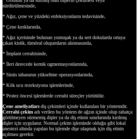
* Gömülü ya da sürmüş olan dişlerin çekilmesi veya
sürdürülmesinde,
* Ağız, çene ve yüzdeki enfeksiyonların tedavisinde,
* Çene kırıklarında,
* Ağız içerisinde bulunan yumuşak ya da sert dokularda ortaya
çıkan kistik, tümöral oluşumların alınmasında,
* İmplant cerrahisinde,
* İleri derecede kemik ogmentasyonlarında,
* Sinüs tabanının yükseltme operasyonlarında,
* Kök ucu rezeksiyonu işlemlerinde,
* Protez öncesi işlemlerde cerrahi süreçler yürütülür.
Çene ameliyatları
diş çekimleri içinde kullanılan bir yöntemdir.
Cerrahi çekim
adı verilen bu yöntem de ağzın içinde olup rahatça
görülmeyen sürmemiş dişler ya da diş etinin sınırlarında kırılmış
dişler için uygulanır. Normal çekim işleminde olduğu gibi lokal
anestezi altında yapılan bu işlemde dişe ulaşmak için diş etinin
açılması gerekir.