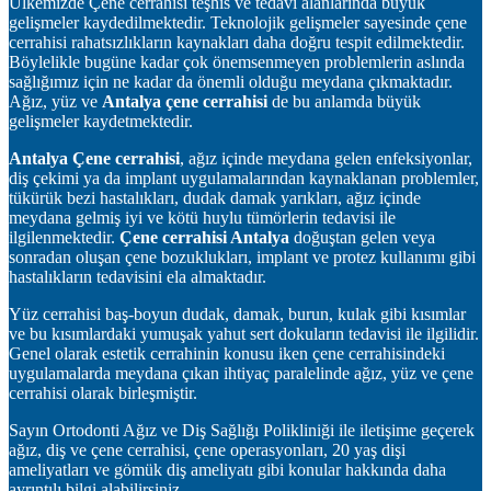
Ülkemizde Çene cerrahisi teşhis ve tedavi alanlarında büyük
gelişmeler kaydedilmektedir. Teknolojik gelişmeler sayesinde çene
cerrahisi rahatsızlıkların kaynakları daha doğru tespit edilmektedir.
Böylelikle bugüne kadar çok önemsenmeyen problemlerin aslında
sağlığımız için ne kadar da önemli olduğu meydana çıkmaktadır.
Ağız, yüz ve
Antalya çene cerrahisi
de bu anlamda büyük
gelişmeler kaydetmektedir.
Antalya Çene cerrahisi
, ağız içinde meydana gelen enfeksiyonlar,
diş çekimi ya da implant uygulamalarından kaynaklanan problemler,
tükürük bezi hastalıkları, dudak damak yarıkları, ağız içinde
meydana gelmiş iyi ve kötü huylu tümörlerin tedavisi ile
ilgilenmektedir.
Çene cerrahisi Antalya
doğuştan gelen veya
sonradan oluşan çene bozuklukları, implant ve protez kullanımı gibi
hastalıkların tedavisini ela almaktadır.
Yüz cerrahisi baş-boyun dudak, damak, burun, kulak gibi kısımlar
ve bu kısımlardaki yumuşak yahut sert dokuların tedavisi ile ilgilidir.
Genel olarak estetik cerrahinin konusu iken çene cerrahisindeki
uygulamalarda meydana çıkan ihtiyaç paralelinde ağız, yüz ve çene
cerrahisi olarak birleşmiştir.
Sayın Ortodonti Ağız ve Diş Sağlığı Polikliniği ile iletişime geçerek
ağız, diş ve çene cerrahisi, çene operasyonları, 20 yaş dişi
ameliyatları ve gömük diş ameliyatı gibi konular hakkında daha
ayrıntılı bilgi alabilirsiniz.