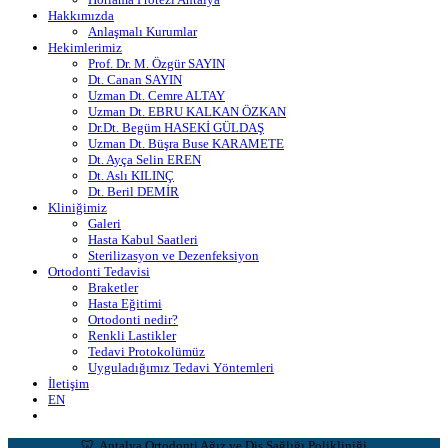
Hakkımızda
Anlaşmalı Kurumlar
Hekimlerimiz
Prof. Dr. M. Özgür SAYIN
Dt. Canan SAYIN
Uzman Dt. Cemre ALTAY
Uzman Dt. EBRU KALKAN ÖZKAN
Dr.Dt. Begüm HASEKİ GÜLDAŞ
Uzman Dt. Büşra Buse KARAMETE
Dt. Ayça Selin EREN
Dt. Aslı KILINÇ
Dt. Beril DEMİR
Kliniğimiz
Galeri
Hasta Kabul Saatleri
Sterilizasyon ve Dezenfeksiyon
Ortodonti Tedavisi
Braketler
Hasta Eğitimi
Ortodonti nedir?
Renkli Lastikler
Tedavi Protokolümüz
Uyguladığımız Tedavi Yöntemleri
İletişim
EN
🦷 Antalya Ortodonti Ağız ve Diş Sağlığı Polikliniği