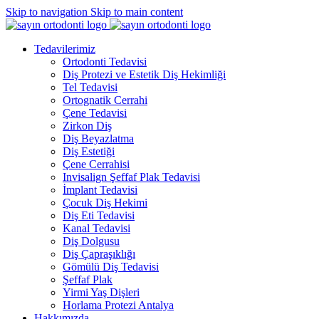
Skip to navigation
Skip to main content
Tedavilerimiz
Ortodonti Tedavisi
Diş Protezi ve Estetik Diş Hekimliği
Tel Tedavisi
Ortognatik Cerrahi
Çene Tedavisi
Zirkon Diş
Diş Beyazlatma
Diş Estetiği
Çene Cerrahisi
Invisalign Şeffaf Plak Tedavisi
İmplant Tedavisi
Çocuk Diş Hekimi
Diş Eti Tedavisi
Kanal Tedavisi
Diş Dolgusu
Diş Çapraşıklığı
Gömülü Diş Tedavisi
Şeffaf Plak
Yirmi Yaş Dişleri
Horlama Protezi Antalya
Hakkımızda