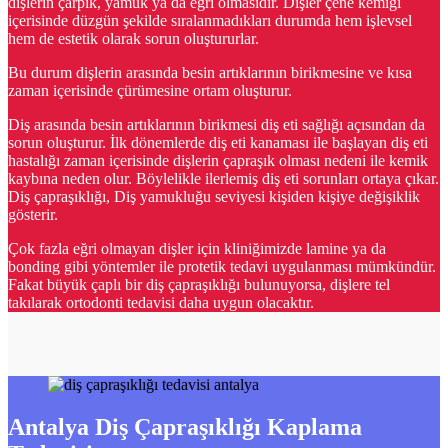
dişlerin çarpık, yamuk ya da eğri olmasıdır. Dişler çene kemiği
içerisinde düzgün şekilde sıralanmadıkları durumda hem işlevsel
hem de estetik olarak sorun oluştururlar.
Bu durum dişlerin arasında besin artıklarının birikmesine ve kısa
zaman içerisinde çürümesine ortam oluşturur.
Diş arasında besin artıklarının birikmesi diş eti sağlığı açısından da
sorun oluşturur. İlk dönemlerde diş eti kanaması ile başlayan diş eti
hastalığı zaman içerisinde dişlerin çapraşık olması nedeni ile kemik
kaybına neden olur. Böylelikle ilerlemiş diş eti sorunları ortaya çıkar.
Diş çapraşıklığı, Diş yamukluğu seviyesi kişiden kişiye değişiklik
gösterir.
Çok fazla eğri olmayan dişler için kliniğimizde lamine ya da
bonding gibi yöntemler ile protetik tedavi uygulanması mümkündür.
Fakat büyük çaplı bir diş çapraşıklığı bulunuyorsa, dişlere tel
takılarak ortodonti tedavisi daha uygun olacaktır.
Antalya Diş Çapraşıklığı Kaplama