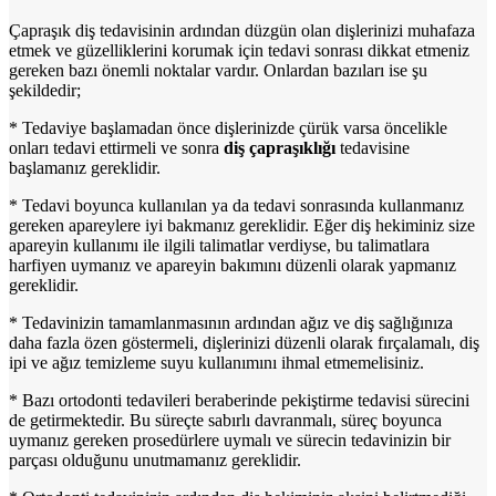
Çapraşık diş tedavisinin ardından düzgün olan dişlerinizi muhafaza
etmek ve güzelliklerini korumak için tedavi sonrası dikkat etmeniz
gereken bazı önemli noktalar vardır. Onlardan bazıları ise şu
şekildedir;
* Tedaviye başlamadan önce dişlerinizde çürük varsa öncelikle
onları tedavi ettirmeli ve sonra
diş çapraşıklığı
tedavisine
başlamanız gereklidir.
* Tedavi boyunca kullanılan ya da tedavi sonrasında kullanmanız
gereken apareylere iyi bakmanız gereklidir. Eğer diş hekiminiz size
apareyin kullanımı ile ilgili talimatlar verdiyse, bu talimatlara
harfiyen uymanız ve apareyin bakımını düzenli olarak yapmanız
gereklidir.
* Tedavinizin tamamlanmasının ardından ağız ve diş sağlığınıza
daha fazla özen göstermeli, dişlerinizi düzenli olarak fırçalamalı, diş
ipi ve ağız temizleme suyu kullanımını ihmal etmemelisiniz.
* Bazı ortodonti tedavileri beraberinde pekiştirme tedavisi sürecini
de getirmektedir. Bu süreçte sabırlı davranmalı, süreç boyunca
uymanız gereken prosedürlere uymalı ve sürecin tedavinizin bir
parçası olduğunu unutmamanız gereklidir.