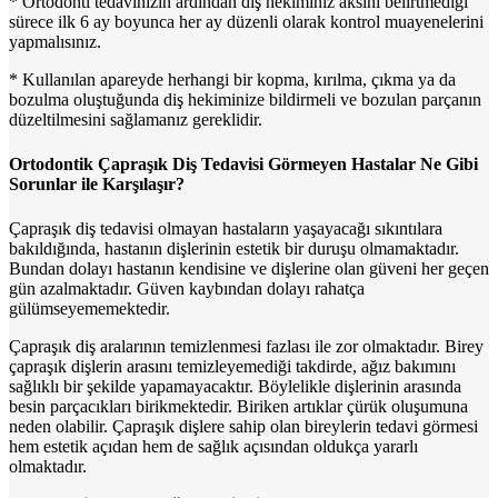
* Ortodonti tedavinizin ardından diş hekiminiz aksini belirtmediği
sürece ilk 6 ay boyunca her ay düzenli olarak kontrol muayenelerini
yapmalısınız.
* Kullanılan apareyde herhangi bir kopma, kırılma, çıkma ya da
bozulma oluştuğunda diş hekiminize bildirmeli ve bozulan parçanın
düzeltilmesini sağlamanız gereklidir.
Ortodontik Çapraşık Diş Tedavisi Görmeyen Hastalar Ne Gibi
Sorunlar ile Karşılaşır?
Çapraşık diş tedavisi olmayan hastaların yaşayacağı sıkıntılara
bakıldığında, hastanın dişlerinin estetik bir duruşu olmamaktadır.
Bundan dolayı hastanın kendisine ve dişlerine olan güveni her geçen
gün azalmaktadır. Güven kaybından dolayı rahatça
gülümseyememektedir.
Çapraşık diş aralarının temizlenmesi fazlası ile zor olmaktadır. Birey
çapraşık dişlerin arasını temizleyemediği takdirde, ağız bakımını
sağlıklı bir şekilde yapamayacaktır. Böylelikle dişlerinin arasında
besin parçacıkları birikmektedir. Biriken artıklar çürük oluşumuna
neden olabilir. Çapraşık dişlere sahip olan bireylerin tedavi görmesi
hem estetik açıdan hem de sağlık açısından oldukça yararlı
olmaktadır.