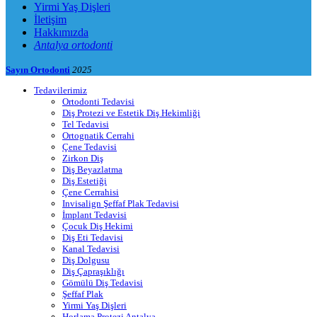
Yirmi Yaş Dişleri
İletişim
Hakkımızda
Antalya ortodonti
Sayın Ortodonti
2025
Tedavilerimiz
Ortodonti Tedavisi
Diş Protezi ve Estetik Diş Hekimliği
Tel Tedavisi
Ortognatik Cerrahi
Çene Tedavisi
Zirkon Diş
Diş Beyazlatma
Diş Estetiği
Çene Cerrahisi
Invisalign Şeffaf Plak Tedavisi
İmplant Tedavisi
Çocuk Diş Hekimi
Diş Eti Tedavisi
Kanal Tedavisi
Diş Dolgusu
Diş Çapraşıklığı
Gömülü Diş Tedavisi
Şeffaf Plak
Yirmi Yaş Dişleri
Horlama Protezi Antalya