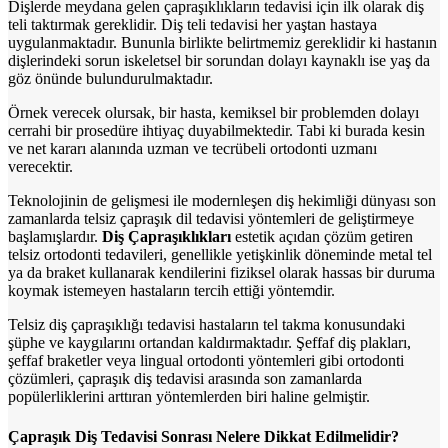
Dişlerde meydana gelen çapraşıklıkların tedavisi için ilk olarak diş
teli taktırmak gereklidir. Diş teli tedavisi her yaştan hastaya
uygulanmaktadır. Bununla birlikte belirtmemiz gereklidir ki hastanın
dişlerindeki sorun iskeletsel bir sorundan dolayı kaynaklı ise yaş da
göz önünde bulundurulmaktadır.
Örnek verecek olursak, bir hasta, kemiksel bir problemden dolayı
cerrahi bir prosedüre ihtiyaç duyabilmektedir. Tabi ki burada kesin
ve net kararı alanında uzman ve tecrübeli ortodonti uzmanı
verecektir.
Teknolojinin de gelişmesi ile modernleşen diş hekimliği dünyası son
zamanlarda telsiz çapraşık dil tedavisi yöntemleri de geliştirmeye
başlamışlardır.
Diş Çapraşıklıkları
estetik açıdan çözüm getiren
telsiz ortodonti tedavileri, genellikle yetişkinlik döneminde metal tel
ya da braket kullanarak kendilerini fiziksel olarak hassas bir duruma
koymak istemeyen hastaların tercih ettiği yöntemdir.
Telsiz diş çapraşıklığı tedavisi hastaların tel takma konusundaki
şüphe ve kaygılarını ortandan kaldırmaktadır. Şeffaf diş plakları,
şeffaf braketler veya lingual ortodonti yöntemleri gibi ortodonti
çözümleri, çapraşık diş tedavisi arasında son zamanlarda
popülerliklerini arttıran yöntemlerden biri haline gelmiştir.
Çapraşık Diş Tedavisi Sonrası Nelere Dikkat Edilmelidir?