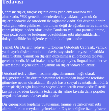
Tedavisi
Çapraşık dişler, birçok kişinin ortak problemi arasında yer
almaktadır. %90 genetik nedenlerden kaynaklanan yamuk ön
dişlerin tedavisi de ortodonti ile sağlanmaktadır. Süt dişlerin henüz
vakti gelmeden çekilmesi, burundan değil de ağızdan nefes alma diş
çapraşıklığına neden olmaktadır. Bunların yanı sıra parmak emme,
yatış pozisyonu ve beslenme bozuklukları gibi alışkanlıklardan
dolayı özellikle ön dişlerde yamukluk oluşmaktadır.
Yamuk Ön Dişlerin tedavisi- Ortonorm Ortodonti Çapraşık, yamuk
ya da ayrık dişler, ortodonti tedavisi sayesinde her yaşta rahatlıkla
düzeltilebilir. Yamuk ön dişlerin düzeltilmesi içi ortodonti tedavisi
gerekmektedir. Metal braketler, şeffaf apareyler, lingual braketler ve
telsiz tedavi seçenekleri ile yamuk ön dişler tedavi edilebilir.
Ortodonti tedavi süresi hastanın ağız durumuna bağlı olarak
değişmektedir. Bu durum hastanın tel takmadan kaplama tercihine
gitmesine neden olmaktadır. Birçok hasta sosyal avantajlardan ötürü
çapraşık dişler için kaplama seçeneklerini tercih etmektedir. Estetik
kaygıyı yok eden kaplama tedavisi, diş teline kıyasla daha popüler
uygulamalar arasında yer almaktadır.
Diş çapraşıklığı kaplama uygulaması, lamine ve zirkonyum gibi
alternatiflerden meydana gelmektedir. Diş temizliğine özen gösteren