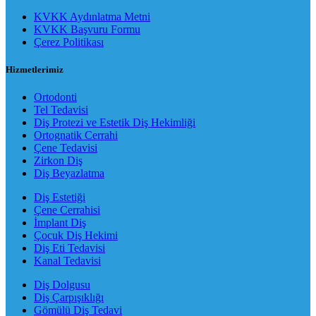
KVKK Aydınlatma Metni
KVKK Başvuru Formu
Çerez Politikası
Hizmetlerimiz
Ortodonti
Tel Tedavisi
Diş Protezi ve Estetik Diş Hekimliği
Ortognatik Cerrahi
Çene Tedavisi
Zirkon Diş
Diş Beyazlatma
Diş Estetiği
Çene Cerrahisi
İmplant Diş
Çocuk Diş Hekimi
Diş Eti Tedavisi
Kanal Tedavisi
Diş Dolgusu
Diş Çarpışıklığı
Gömülü Diş Tedavi