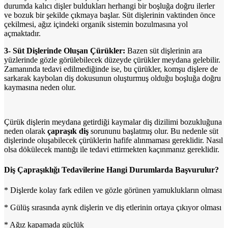
durumda kalıcı dişler buldukları herhangi bir boşluğa doğru ilerler
ve bozuk bir şekilde çıkmaya başlar. Süt dişlerinin vaktinden önce
çekilmesi, ağız içindeki organik sistemin bozulmasına yol
açmaktadır.
3- Süt Dişlerinde Oluşan Çürükler:
Bazen süt dişlerinin ara
yüzlerinde gözle görülebilecek düzeyde çürükler meydana gelebilir.
Zamanında tedavi edilmediğinde ise, bu çürükler, komşu dişlere de
sarkarak kaybolan diş dokusunun oluşturmuş olduğu boşluğa doğru
kaymasına neden olur.
Çürük dişlerin meydana getirdiği kaymalar diş dizilimi bozukluğuna
neden olarak
çapraşık diş
sorununu başlatmış olur. Bu nedenle süt
dişlerinde oluşabilecek çürüklerin hafife alınmaması gereklidir. Nasıl
olsa dökülecek mantığı ile tedavi ettirmekten kaçınmanız gereklidir.
Diş Çapraşıklığı Tedavilerine Hangi Durumlarda Başvurulur?
* Dişlerde kolay fark edilen ve gözle görünen yamuklukların olması
* Gülüş sırasında ayrık dişlerin ve diş etlerinin ortaya çıkıyor olması
* Ağız kapamada güçlük