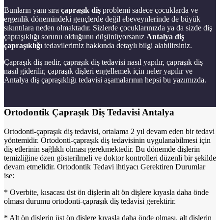
Bunların yanı sıra
çapraşık diş
problemi sadece çocuklarda ve
ergenlik dönemindeki gençlerde değil ebeveynlerinde de büyük
sıkıntılara neden olmaktadır. Sizlerde çocuklarınızda ya da sizde diş
çapraşıklığı sorunu olduğunu düşünüyorsanız
Antalya diş
çapraşıklığı
tedavilerimiz hakkında detaylı bilgi alabilirsiniz.
Çapraşık diş nedir, çapraşık diş tedavisi nasıl yapılır, çapraşık diş
nasıl giderilir, çapraşık dişleri engellemek için neler yapılır ve
Antalya diş çapraşıklığı tedavisi aşamalarının hepsi bu yazımızda.
Ortodontik Çapraşık Diş Tedavisi Antalya
Ortodonti-çapraşık diş tedavisi, ortalama 2 yıl devam eden bir tedavi
yöntemidir. Ortodonti-çapraşık diş tedavisinin uygulanabilmesi için
diş etlerinin sağlıklı olması gerekmektedir. Bu dönemde dişlerin
temizliğine özen gösterilmeli ve doktor kontrolleri düzenli bir şekilde
devam etmelidir. Ortodontik Tedavi ihtiyacı Gerektiren Durumlar
ise:
* Overbite, kısacası üst ön dişlerin alt ön dişlere kıyasla daha önde
olması durumu ortodonti-çapraşık diş tedavisi gerektirir.
* Alt ön dişlerin üst ön dişlere kıyasla daha önde olması, alt dişlerin