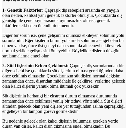
1- Genetik Faktörler:
Çapraşık diş sebepleri arasında en yaygın
olan neden, kalıtsal yani genetik faktörler olmuştur. Çocuklarda diş
genişliği ile çene boyu arasında uyumsuzluk olması, genetik
faktörlere etki eden önemli bir etmendir.
Diğer bir sorun ise, çene gelişimini olumsuz etkileyen solunum yolu
sorunlarıdır. Eğer kişilerin burun yollarında solunuma engel olan bir
etmen var ise, önce üst çeneyi daha sonra da alt çeneyi etkileyerek
normal şekilde gelişmesini önleyebilir. Böylelikle dişlerin düzgün
sıralanmalarına engel olur.
2- Süt Dişlerinin Erken Çekilmesi:
Çapraşık diş sorunlarından bir
diğer sebebi ise çocuklarda süt dişlerinin olması gerektiğinden daha
önce çekilmiş olmasıdır. Çocuklarınızın süt dişleri normal değişim
zamanından önce, dışarıdan müdahale ile çekilirse, yerlerine gelecek
olan kalıcı dişlerin yamuk olma ihtimali çok yüksektir.
Süt dişlerinin herhangi bir ekstrem durum olmaması durumunda
zamanından önce çekilmesi yanlış bir tedavi yöntemidir. Süt dişleri
altından gelecek olan yeni dişlere yer tuttuğundan aslına çapraşıklığı
engelleyen bir tampon görevi görmektedir.
Bu nedenle gelecek olan kalıcı dişlerin bulunması gereken yerde
duran yan dişler, kalıcı dişin çıkmasına engel olmaktadır. Bu