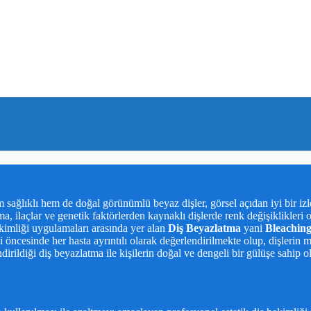
em sağlıklı hem de doğal görünümlü beyaz dişler, görsel açıdan iyi bir i
nma, ilaçlar ve genetik faktörlerden kaynaklı dişlerde renk değişiklikle
kimliği uygulamaları arasında yer alan
Diş Beyazlatma
yani
Bleachin
 öncesinde her hasta ayrıntılı olarak değerlendirilmekte olup, dişlerin 
endirildiği diş beyazlatma ile kişilerin doğal ve dengeli bir gülüşe sahip 