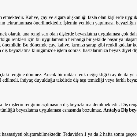
m etmektedir. Kahve, çay ve sigara alışkanlığı fazla olan kişilerde uygu
ın tekrarlanması önerilmektedir. İşlemin yeniden yapılması, beyazlığın 
rnek olarak, ana rengi sarı olan dişlerde beyazlatma uygulaması çok dah
 dolgu renkleri için bu uygulamanın herhangi bir şekilde başarıya ulaşam
önemlidir. Bu dönemde çay, kahve, kırmızı şarap gibi renkli gıdalar kola
 diş beyazlatma kliniğimizde işlem sonrası hastalarımıza beyaz diyet diye
ıçtaki rengine dönmez. Ancak bir miktar renk değişikliği 6 ay ile iki yı
 edilmeli, ihtiyaç duyulduğu takdirde diş taşı temizliği veya farklı bey
 ile dişlerin renginin açılmasına diş beyazlatma denilmektedir. Diş ren
bütünlüğü beyazlatma uygulaması esnasında bozulmaz.
Antalya Diş bey
ak hassasiyeti oluşturabilmektedir. Tedaviden 1 ya da 2 hafta sonra geçe