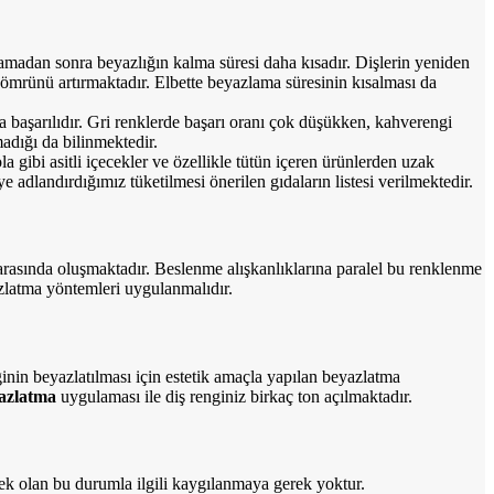
lamadan sonra beyazlığın kalma süresi daha kısadır. Dişlerin yeniden
ömrünü artırmaktadır. Elbette beyazlama süresinin kısalması da
a başarılıdır. Gri renklerde başarı oranı çok düşükken, kahverengi
adığı da bilinmektedir.
 gibi asitli içecekler ve özellikle tütün içeren ürünlerden uzak
 adlandırdığımız tüketilmesi önerilen gıdaların listesi verilmektedir.
l arasında oluşmaktadır. Beslenme alışkanlıklarına paralel bu renklenme
azlatma yöntemleri uygulanmalıdır.
ginin beyazlatılması için estetik amaçla yapılan beyazlatma
azlatma
uygulaması ile diş renginiz birkaç ton açılmaktadır.
cek olan bu durumla ilgili kaygılanmaya gerek yoktur.