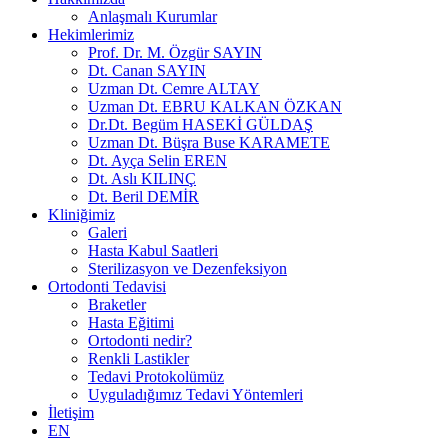
Anlaşmalı Kurumlar
Hekimlerimiz
Prof. Dr. M. Özgür SAYIN
Dt. Canan SAYIN
Uzman Dt. Cemre ALTAY
Uzman Dt. EBRU KALKAN ÖZKAN
Dr.Dt. Begüm HASEKİ GÜLDAŞ
Uzman Dt. Büşra Buse KARAMETE
Dt. Ayça Selin EREN
Dt. Aslı KILINÇ
Dt. Beril DEMİR
Kliniğimiz
Galeri
Hasta Kabul Saatleri
Sterilizasyon ve Dezenfeksiyon
Ortodonti Tedavisi
Braketler
Hasta Eğitimi
Ortodonti nedir?
Renkli Lastikler
Tedavi Protokolümüz
Uyguladığımız Tedavi Yöntemleri
İletişim
EN