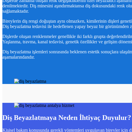
Dişlerde zamanla oluşan renk değişikliklerini özel beyazlatıcı ajanlar
denilmektedir. Diş minesini aşındırmaktansa diş dokusundaki renk oluş
sağlamaktadır.
Bireylerin diş rengi doğuştan aynı olmazken, kimilerinin dişleri geneti
Diş beyazlatma tedavisi ile hedeflenen yapay beyaz bir görünümden ziy
Dişlerde oluşan renklenmeler genellikle iki farklı grupta değerlendiril
Yaşlanma, travma, kanal tedavisi, genetik özellikler ve gelişim dönem
Diş beyazlatma işlemleri sonrasında beklenen estetik sonuçlara ulaşılm
aşamalarındandır.
Diş Beyazlatmaya Neden İhtiyaç Duyulur?
Kişisel bakım konusunda gerekli yöntemleri uygulayan bireyler için di