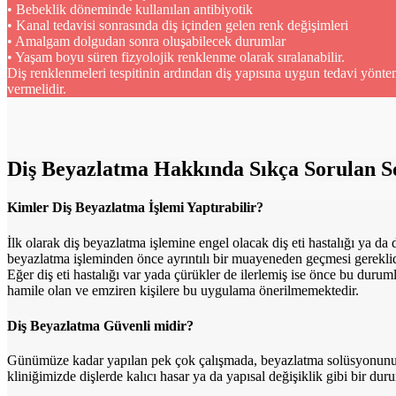
• Bebeklik döneminde kullanılan antibiyotik
• Kanal tedavisi sonrasında diş içinden gelen renk değişimleri
• Amalgam dolgudan sonra oluşabilecek durumlar
• Yaşam boyu süren fizyolojik renklenme olarak sıralanabilir.
Diş renklenmeleri tespitinin ardından diş yapısına uygun tedavi yönt
vermelidir.
Diş Beyazlatma Hakkında Sıkça Sorulan S
Kimler Diş Beyazlatma İşlemi Yaptırabilir?
İlk olarak diş beyazlatma işlemine engel olacak diş eti hastalığı ya d
beyazlatma işleminden önce ayrıntılı bir muayeneden geçmesi gereklid
Eğer diş eti hastalığı var yada çürükler de ilerlemiş ise önce bu durum
hamile olan ve emziren kişilere bu uygulama önerilmemektedir.
Diş Beyazlatma Güvenli midir?
Günümüze kadar yapılan pek çok çalışmada, beyazlatma solüsyonunun %
kliniğimizde dişlerde kalıcı hasar ya da yapısal değişiklik gibi bir d