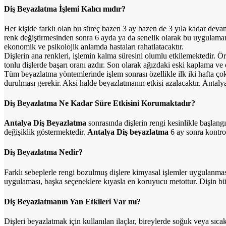
Diş Beyazlatma İşlemi Kalıcı mıdır?
Her kişide farklı olan bu süreç bazen 3 ay bazen de 3 yıla kadar deva
renk değiştirmesinden sonra 6 ayda ya da senelik olarak bu uygulaman
ekonomik ve psikolojik anlamda hastaları rahatlatacaktır.
Dişlerin ana renkleri, işlemin kalma süresini olumlu etkilemektedir. Ö
tonlu dişlerde başarı oranı azdır. Son olarak ağızdaki eski kaplama ve
Tüm beyazlatma yöntemlerinde işlem sonrası özellikle ilk iki hafta çok 
durulması gerekir. Aksi halde beyazlatmanın etkisi azalacaktır. Antalya
Diş Beyazlatma Ne Kadar Süre Etkisini Korumaktadır?
Antalya Diş Beyazlatma
sonrasında dişlerin rengi kesinlikle başlang
değişiklik göstermektedir.
Antalya Diş beyazlatma
6 ay sonra kontrol
Diş Beyazlatma Nedir?
Farklı sebeplerle rengi bozulmuş dişlere kimyasal işlemler uygulanması
uygulaması, başka seçeneklere kıyasla en koruyucu metottur. Dişin 
Diş Beyazlatmanın Yan Etkileri Var mı?
Dişleri beyazlatmak için kullanılan ilaçlar, bireylerde soğuk veya sıc