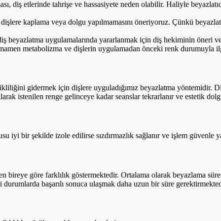
sı, diş etlerinde tahrişe ve hassasiyete neden olabilir. Haliyle beyazla
 dişlere kaplama veya dolgu yapılmamasını öneriyoruz. Çünkü beyazlatma 
iş beyazlatma uygulamalarında yararlanmak için diş hekiminin öneri ve b
tamamen metabolizma ve dişlerin uygulamadan önceki renk durumuyla ilgi
kliliğini gidermek için dişlere uyguladığımız beyazlatma yöntemidir. Diş
larak istenilen renge gelinceye kadar seanslar tekrarlanır ve estetik dolgu
su iyi bir şekilde izole edilirse sızdırmazlık sağlanır ve işlem güvenle y
bireye göre farklılık göstermektedir. Ortalama olarak beyazlama süresi
 durumlarda başarılı sonuca ulaşmak daha uzun bir süre gerektirmekted