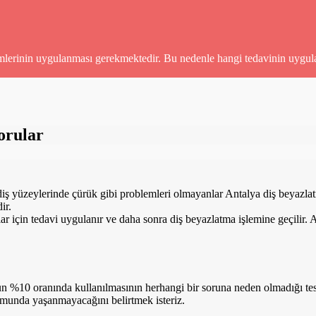
emlerinin uygulanması gerekmektedir. Bu nedenle hangi tedavinin uygula
orular
a diş yüzeylerinde çürük gibi problemleri olmayanlar Antalya diş beyazlat
ir.
lar için tedavi uygulanır ve daha sonra diş beyazlatma işlemine geçilir.
10 oranında kullanılmasının herhangi bir soruna neden olmadığı tespi
urumunda yaşanmayacağını belirtmek isteriz.