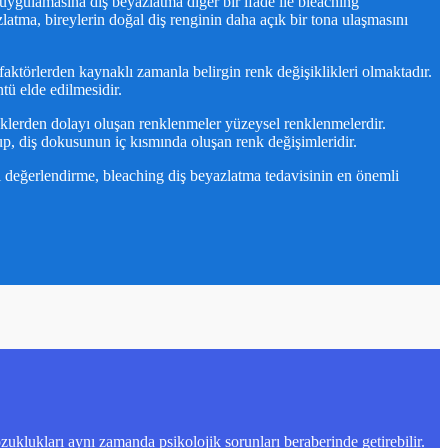
 uygulamasına diş beyazlatma diğer bir ifade ile bleaching
atma, bireylerin doğal diş renginin daha açık bir tona ulaşmasını
 faktörlerden kaynaklı zamanla belirgin renk değişiklikleri olmaktadır.
tü elde edilmesidir.
eceklerden dolayı oluşan renklenmeler yüzeysel renklenmelerdir.
up, diş dokusunun iç kısmında oluşan renk değişimleridir.
el değerlendirme, bleaching diş beyazlatma tedavisinin en önemli
uklukları aynı zamanda psikolojik sorunları beraberinde getirebilir.