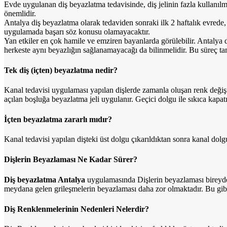
Evde uygulanan diş beyazlatma tedavisinde, diş jelinin fazla kullanılma
önemlidir.
Antalya diş beyazlatma olarak tedaviden sonraki ilk 2 haftalık evrede,
uygulamada başarı söz konusu olamayacaktır.
Yan etkiler en çok hamile ve emziren bayanlarda görülebilir. Antalya d
herkeste aynı beyazlığın sağlanamayacağı da bilinmelidir. Bu süreç 
Tek diş (içten) beyazlatma nedir?
Kanal tedavisi uygulaması yapılan dişlerde zamanla oluşan renk değişi
açılan boşluğa beyazlatma jeli uygulanır. Geçici dolgu ile sıkıca kapatı
İçten beyazlatma zararlı mıdır?
Kanal tedavisi yapılan dişteki üst dolgu çıkarıldıktan sonra kanal dolgu
Dişlerin Beyazlaması Ne Kadar Sürer?
Diş beyazlatma Antalya
uygulamasında Dişlerin beyazlaması bireyden 
meydana gelen grileşmelerin beyazlaması daha zor olmaktadır. Bu gibi
Diş Renklenmelerinin Nedenleri Nelerdir?