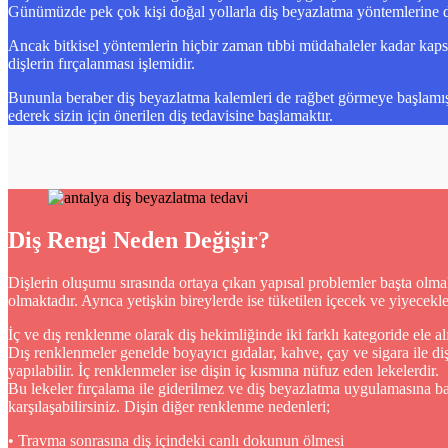
Günümüzde pek çok kişi doğal yollarla diş beyazlatma yöntemlerine d
Ancak bitkisel yöntemlerin hiçbir zaman tıbbi müdahaleler kadar kapsa
dişlerin fırçalanması işlemidir.
Bununla beraber diş beyazlatma kalemleri de rağbet görmeye başlamıştır
ederek sizin için önerilen diş tedavisine başlamaktır.
Diş Rengi Neden Değişir?
Dişlerin oluşumu sırasında ortaya çıkan yapısal problemler başta olm
olmaktadır. Ayrıca yetişkin bireylerde ise tüketilen içecek ve yiyecek
İç ve dış renklenme olarak diş hekimliğinde iki farklı kategoride ele al
Dış renklenmeler genelde boyayıcı gıdalar, kahve, çay ve sigara ile di
yapılabilir. İç renklenmeler ise dişin iç kısmına nüfuz eden lekelerdir.
Bu lekeler fırçalama ile giderilmez ve diş beyazlatma uygulamasına baş
karşılaşabilirsiniz. Dişin diğer renklenme nedenleri;
• Travma sonrasına diş içindeki canlı dokunun ölmesi