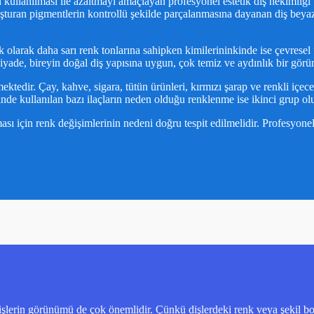
ın kullanılması ile azaltmayı amaçlayan profesyonel estetik diş hekimliği
turan pigmentlerin kontrollü şekilde parçalanmasına dayanan diş beyazl
k olarak daha sarı renk tonlarına sahipken kimilerininkinde ise çevresel
ade, bireyin doğal diş yapısına uygun, çok temiz ve aydınlık bir görün
mektedir. Çay, kahve, sigara, tütün ürünleri, kırmızı şarap ve renkli iç
inde kullanılan bazı ilaçların neden olduğu renklenme ise ikinci grup ol
ası için renk değişimlerinin nedeni doğru tespit edilmelidir. Profesyon
şlerin görünümü de çok önemlidir. Çünkü dişlerdeki renk veya şekil boz