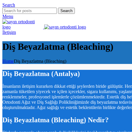
Search
Search
Menu
İletişim
Diş Beyazlatma (Bleaching)
Home
Diş Beyazlatma (Bleaching)
Diş Beyazlatma (Antalya)
İnsanların iletişim kurarken dikkat ettiği şeylerden biride gülüştür. H
zamanla tüketilen yiyecek ve içilen içecekler, sigara kullanımı, yaşla
renklenmeler, profesyonel işlemlerle çözümlenmektedir. Estetik diş he
Ortodonti Ağız ve Diş Sağlığı Polikliniğimizde diş beyazlatma tedavisi
oluşturulmaktadır. Ağız sağlığı ve estetik beklentilerin birlikte değerl
Diş Beyazlatma (Bleaching) Nedir?