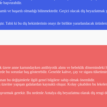
e başvurabilir.
mlı ve başarılı olmadığı bilinmektedir. Geçici olacak diş beyazlatmak y
. Tabii ki bu diş hekimlerinin onayı ile birlikte yararlanılacak ürünle
ak üzere anne karnındayken antibiyotik alımı ve bebeklik dönemindeki ha
lerde bu sorunlar baş gösterebilir. Genelde kahve, çay ve sigara tüketim
ınan bu değişimlerle ilgili genel bilgilere sahip olmak önemlidir.
ş üzerine yapışan gıdalardan kaynaklı oluşur. Kolay çıkabilen bu lekelerd
vurmak gerekir. Bu nedenle Antalya diş beyazlatma olarak diş rengi deği