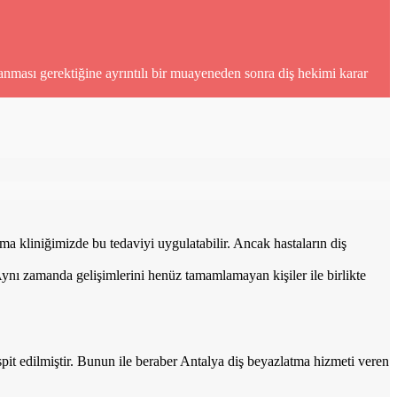
nması gerektiğine ayrıntılı bir muayeneden sonra diş hekimi karar
ma kliniğimizde bu tedaviyi uygulatabilir. Ancak hastaların diş
 Aynı zamanda gelişimlerini henüz tamamlamayan kişiler ile birlikte
t edilmiştir. Bunun ile beraber Antalya diş beyazlatma hizmeti veren