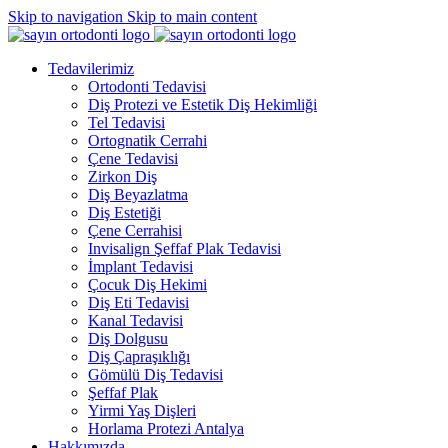
Skip to navigation
Skip to main content
Tedavilerimiz
Ortodonti Tedavisi
Diş Protezi ve Estetik Diş Hekimliği
Tel Tedavisi
Ortognatik Cerrahi
Çene Tedavisi
Zirkon Diş
Diş Beyazlatma
Diş Estetiği
Çene Cerrahisi
Invisalign Şeffaf Plak Tedavisi
İmplant Tedavisi
Çocuk Diş Hekimi
Diş Eti Tedavisi
Kanal Tedavisi
Diş Dolgusu
Diş Çapraşıklığı
Gömülü Diş Tedavisi
Şeffaf Plak
Yirmi Yaş Dişleri
Horlama Protezi Antalya
Hakkımızda