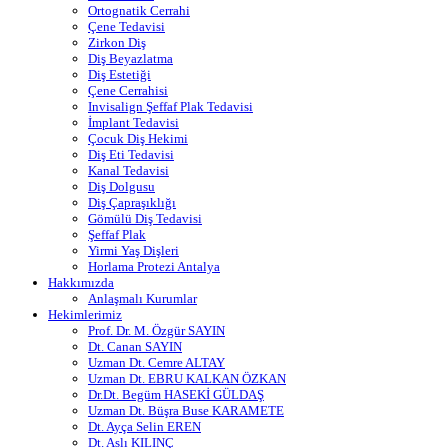
Ortognatik Cerrahi
Çene Tedavisi
Zirkon Diş
Diş Beyazlatma
Diş Estetiği
Çene Cerrahisi
Invisalign Şeffaf Plak Tedavisi
İmplant Tedavisi
Çocuk Diş Hekimi
Diş Eti Tedavisi
Kanal Tedavisi
Diş Dolgusu
Diş Çapraşıklığı
Gömülü Diş Tedavisi
Şeffaf Plak
Yirmi Yaş Dişleri
Horlama Protezi Antalya
Hakkımızda
Anlaşmalı Kurumlar
Hekimlerimiz
Prof. Dr. M. Özgür SAYIN
Dt. Canan SAYIN
Uzman Dt. Cemre ALTAY
Uzman Dt. EBRU KALKAN ÖZKAN
Dr.Dt. Begüm HASEKİ GÜLDAŞ
Uzman Dt. Büşra Buse KARAMETE
Dt. Ayça Selin EREN
Dt. Aslı KILINÇ