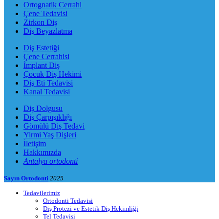
Ortognatik Cerrahi
Çene Tedavisi
Zirkon Diş
Diş Beyazlatma
Diş Estetiği
Çene Cerrahisi
İmplant Diş
Çocuk Diş Hekimi
Diş Eti Tedavisi
Kanal Tedavisi
Diş Dolgusu
Diş Çarpışıklığı
Gömülü Diş Tedavi
Yirmi Yaş Dişleri
İletişim
Hakkımızda
Antalya ortodonti
Sayın Ortodonti
2025
Tedavilerimiz
Ortodonti Tedavisi
Diş Protezi ve Estetik Diş Hekimliği
Tel Tedavisi