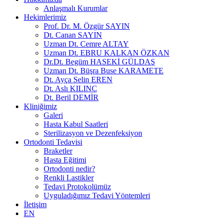
Anlaşmalı Kurumlar
Hekimlerimiz
Prof. Dr. M. Özgür SAYIN
Dt. Canan SAYIN
Uzman Dt. Cemre ALTAY
Uzman Dt. EBRU KALKAN ÖZKAN
Dr.Dt. Begüm HASEKİ GÜLDAŞ
Uzman Dt. Büşra Buse KARAMETE
Dt. Ayça Selin EREN
Dt. Aslı KILINÇ
Dt. Beril DEMİR
Kliniğimiz
Galeri
Hasta Kabul Saatleri
Sterilizasyon ve Dezenfeksiyon
Ortodonti Tedavisi
Braketler
Hasta Eğitimi
Ortodonti nedir?
Renkli Lastikler
Tedavi Protokolümüz
Uyguladığımız Tedavi Yöntemleri
İletişim
EN