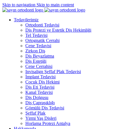
Skip to navigation
Skip to main content
Tedavilerimiz
Ortodonti Tedavisi
Diş Protezi ve Estetik Diş Hekimliği
Tel Tedavisi
Ortognatik Cerrahi
Çene Tedavisi
Zirkon Diş
Diş Beyazlatma
Diş Estetiği
Çene Cerrahisi
Invisalign Şeffaf Plak Tedavisi
İmplant Tedavisi
Çocuk Diş Hekimi
Diş Eti Tedavisi
Kanal Tedavisi
Diş Dolgusu
Diş Çapraşıklığı
Gömülü Diş Tedavisi
Şeffaf Plak
Yirmi Yaş Dişleri
Horlama Protezi Antalya
Hakkımızda