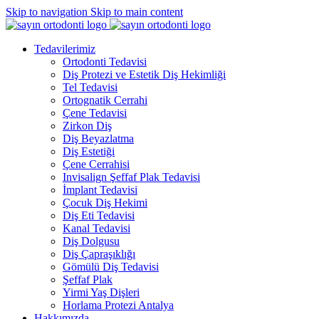
Skip to navigation
Skip to main content
Tedavilerimiz
Ortodonti Tedavisi
Diş Protezi ve Estetik Diş Hekimliği
Tel Tedavisi
Ortognatik Cerrahi
Çene Tedavisi
Zirkon Diş
Diş Beyazlatma
Diş Estetiği
Çene Cerrahisi
Invisalign Şeffaf Plak Tedavisi
İmplant Tedavisi
Çocuk Diş Hekimi
Diş Eti Tedavisi
Kanal Tedavisi
Diş Dolgusu
Diş Çapraşıklığı
Gömülü Diş Tedavisi
Şeffaf Plak
Yirmi Yaş Dişleri
Horlama Protezi Antalya
Hakkımızda