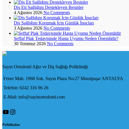
Diş Eti Sağlığını Destekleyen Besinler
4 Ağustos 2026
No Comments
Diş Sağlığını Korumak İçin Günlük İpuçları
3 Ağustos 2026
No Comments
Şeffaf Plak Tedavisinde Hasta Uyumu Neden Önemlidir?
30 Temmuz 2026
No Comments
Sayın Ortodonti Ağız ve Diş Sağlığı Polikliniği
Fener Mah. 1968 Sok. Sayın Plaza No:27 Muratpaşa/ ANTALYA
Telefon: 0242 316 96 26
E-Mail: info@sayinortodonti.com
YouTube
Instagram
Politikalar