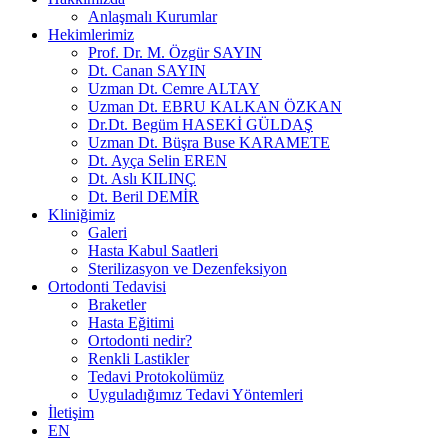
Anlaşmalı Kurumlar
Hekimlerimiz
Prof. Dr. M. Özgür SAYIN
Dt. Canan SAYIN
Uzman Dt. Cemre ALTAY
Uzman Dt. EBRU KALKAN ÖZKAN
Dr.Dt. Begüm HASEKİ GÜLDAŞ
Uzman Dt. Büşra Buse KARAMETE
Dt. Ayça Selin EREN
Dt. Aslı KILINÇ
Dt. Beril DEMİR
Kliniğimiz
Galeri
Hasta Kabul Saatleri
Sterilizasyon ve Dezenfeksiyon
Ortodonti Tedavisi
Braketler
Hasta Eğitimi
Ortodonti nedir?
Renkli Lastikler
Tedavi Protokolümüz
Uyguladığımız Tedavi Yöntemleri
İletişim
EN