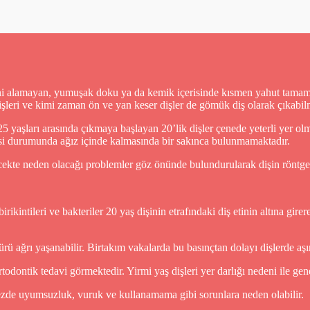
ini alamayan, yumuşak doku ya da kemik içerisinde kısmen yahut tamamen
 dişleri ve kimi zaman ön ve yan keser dişler de gömük diş olarak çıkabil
 25 yaşları arasında çıkmaya başlayan 20’lik dişler çenede yeterli yer ol
esi durumunda ağız içinde kalmasında bir sakınca bulunmamaktadır.
ekte neden olacağı problemler göz önünde bulundurularak dişin röntgen 
ikintileri ve bakteriler 20 yaş dişinin etrafındaki diş etinin altına gi
ürü ağrı yaşanabilir. Birtakım vakalarda bu basınçtan dolayı dişlerde a
todontik tedavi görmektedir. Yirmi yaş dişleri yer darlığı nedeni ile gene
tezde uyumsuzluk, vuruk ve kullanamama gibi sorunlara neden olabilir.