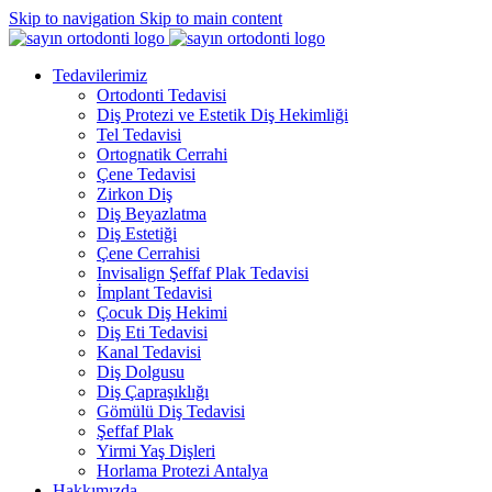
Skip to navigation
Skip to main content
Tedavilerimiz
Ortodonti Tedavisi
Diş Protezi ve Estetik Diş Hekimliği
Tel Tedavisi
Ortognatik Cerrahi
Çene Tedavisi
Zirkon Diş
Diş Beyazlatma
Diş Estetiği
Çene Cerrahisi
Invisalign Şeffaf Plak Tedavisi
İmplant Tedavisi
Çocuk Diş Hekimi
Diş Eti Tedavisi
Kanal Tedavisi
Diş Dolgusu
Diş Çapraşıklığı
Gömülü Diş Tedavisi
Şeffaf Plak
Yirmi Yaş Dişleri
Horlama Protezi Antalya
Hakkımızda