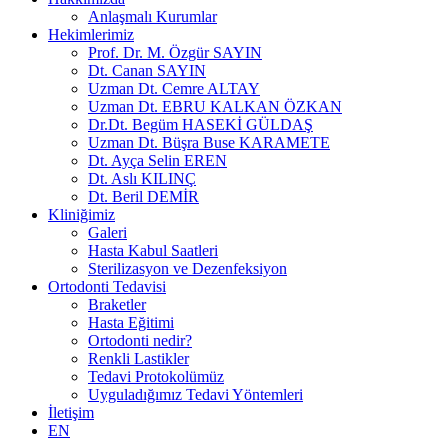
Anlaşmalı Kurumlar
Hekimlerimiz
Prof. Dr. M. Özgür SAYIN
Dt. Canan SAYIN
Uzman Dt. Cemre ALTAY
Uzman Dt. EBRU KALKAN ÖZKAN
Dr.Dt. Begüm HASEKİ GÜLDAŞ
Uzman Dt. Büşra Buse KARAMETE
Dt. Ayça Selin EREN
Dt. Aslı KILINÇ
Dt. Beril DEMİR
Kliniğimiz
Galeri
Hasta Kabul Saatleri
Sterilizasyon ve Dezenfeksiyon
Ortodonti Tedavisi
Braketler
Hasta Eğitimi
Ortodonti nedir?
Renkli Lastikler
Tedavi Protokolümüz
Uyguladığımız Tedavi Yöntemleri
İletişim
EN