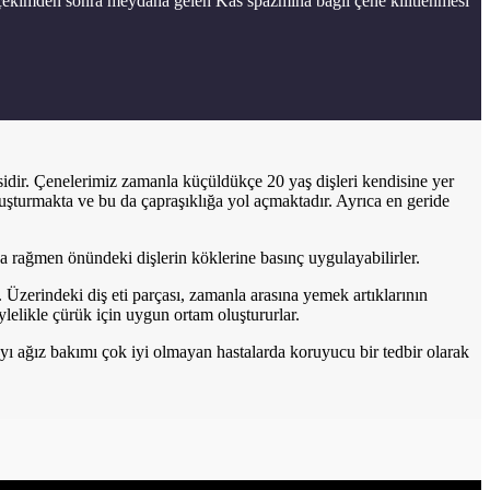
ekimden sonra meydana gelen Kas spazmına bağlı çene kilitlenmesi
idir. Çenelerimiz zamanla küçüldükçe 20 yaş dişleri kendisine yer
luşturmakta ve bu da çapraşıklığa yol açmaktadır. Ayrıca en geride
 rağmen önündeki dişlerin köklerine basınç uygulayabilirler.
 Üzerindeki diş eti parçası, zamanla arasına yemek artıklarının
öylelikle çürük için uygun ortam oluştururlar.
yı ağız bakımı çok iyi olmayan hastalarda koruyucu bir tedbir olarak