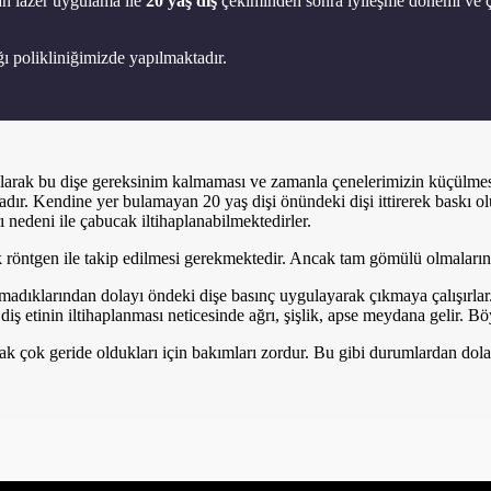
lan lazer uygulama ile
20 yaş diş
çekiminden sonra iyileşme dönemi ve ç
ı polikliniğimizde yapılmaktadır.
olarak bu dişe gereksinim kalmaması ve zamanla çenelerimizin küçülmes
adır. Kendine yer bulamayan 20 yaş dişi önündeki dişi ittirerek baskı o
 nedeni ile çabucak iltihaplanabilmektedirler.
 röntgen ile takip edilmesi gerekmektedir. Ancak tam gömülü olmalarına
madıklarından dolayı öndeki dişe basınç uygulayarak çıkmaya çalışırlar.
 diş etinin iltihaplanması neticesinde ağrı, şişlik, apse meydana gelir. B
k çok geride oldukları için bakımları zordur. Bu gibi durumlardan dola