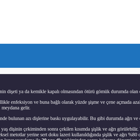
inin dişeti ya da kemikle kapalı olmasından ötürü gömük durumda olan d
nellikle enfeksiyon ve buna bağlı olarak yüzde şişme ve çene açmada a
u meydana gelir.
bulunan azı dişlerine baskı uygulayabilir. Bu gibi durumda ağrı ve ön
i yaş dişinin çekiminden sonra çekilen kısımda şişlik ve ağrı görülebili
sel metotlar yerine sert doku lazeri kullanıldığında şişlik ve ağrı %8