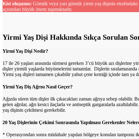
Kist oluşumu:
Gömük veya yarı gömük yirmi yaş dişinin etrafındaki y
açısından büyük önem taşımaktadır.
Yirmi Yaş Dişi Hakkında Sıkça Sorulan So
Yirmi Yaş Dişi Nedir?
17 ile 26 yaşları arasında sürmesi gereken 3’cü büyük azı dişlerine yirm
dişler yirmili yaşlarda büyümelerini tamamlar. Dişlerin sıralamasında 
Yirmi yaş dişleri tamamen çıkabilir yahut çene kemiği içinde tam ya da
Yirmi Yaş Diş Ağrısı Nasıl Geçer?
Ağızda süren tüm dişler ilk çıkacakları zaman ağrıya sebep olabilir. 
gelen ağrılar, ağrı kesici ilaçlarla ve antiseptik gargaralarla azaltı
yaş dişinin çekilmesi gerekebilir.
20 Yaş Dişlerinin Çekimi Sonrasında Yapılması Gerekenler Neler
* Operasyondan sonra müdahale yapılan bölgeye konulan tamponu iki sa