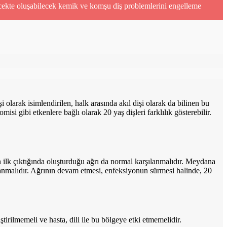
cekte oluşabilecek kemik ve komşu diş problemlerini engelleme
i olarak isimlendirilen, halk arasında akıl dişi olarak da bilinen bu
 gibi etkenlere bağlı olarak 20 yaş dişleri farklılık gösterebilir.
n ilk çıktığında oluşturduğu ağrı da normal karşılanmalıdır. Meydana
gulanmalıdır. Ağrının devam etmesi, enfeksiyonun sürmesi halinde, 20
ilmemeli ve hasta, dili ile bu bölgeye etki etmemelidir.