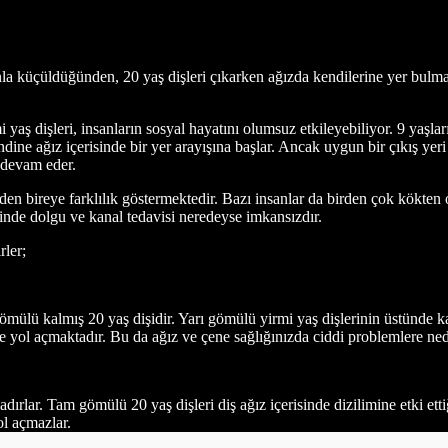
nla küçüldüğünden, 20 yaş dişleri çıkarken ağızda kendilerine yer bulmak
 yaş dişleri, insanların sosyal hayatını olumsuz etkileyebiliyor. 9 yaş
ine ağız içerisinde bir yer arayışına başlar. Ancak uygun bir çıkış yeri
 devam eder.
eyden bireye farklılık göstermektedir. Bazı insanlar da birden çok kökten
isinde dolgu ve kanal tedavisi neredeyse imkansızdır.
rler;
ömülü kalmış 20 yaş dişidir. Yarı gömülü yirmi yaş dişlerinin üstünde ka
lere yol açmaktadır. Bu da ağız ve çene sağlığınızda ciddi problemlere ne
ırlar. Tam gömülü 20 yaş dişleri diş ağız içerisinde dizilimine etki et
yol açmazlar.