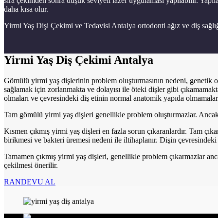
sıra çekimden sonra düşük seviyeli lazer uygulaması yapılabilir. Yapı
daha kısa olur.
Yirmi Yaş Dişi Çekimi ve Tedavisi Antalya ortodonti ağız ve diş sağlığ
Yirmi Yaş Diş Çekimi Antalya
Gömülü yirmi yaş dişlerinin problem oluşturmasının nedeni, genetik 
sağlamak için zorlanmakta ve dolayısı ile öteki dişler gibi çıkamamakt
olmaları ve çevresindeki diş etinin normal anatomik yapıda olmamaları
Tam gömülü yirmi yaş dişleri genellikle problem oluşturmazlar. Ancak
Kısmen çıkmış yirmi yaş dişleri en fazla sorun çıkaranlardır. Tam çıka
birikmesi ve bakteri üremesi nedeni ile iltihaplanır. Dişin çevresindeki
Tamamen çıkmış yirmi yaş dişleri, genellikle problem çıkarmazlar anca
çekilmesi önerilir.
RANDEVU AL