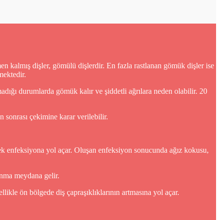
 kalmış dişler, gömülü dişlerdir. En fazla rastlanan gömük dişler ise
mektedir.
madığı durumlarda gömük kalır ve şiddetli ağrılara neden olabilir. 20
sonrası çekimine karar verilebilir.
rerek enfeksiyona yol açar. Oluşan enfeksiyon sonucunda ağız kokusu,
şınma meydana gelir.
llikle ön bölgede diş çapraşıklıklarının artmasına yol açar.