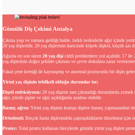
Gömülü Diş Çekimi Antalya
Çıkma yaşı ve zamanı geldiği halde, farklı nedenlerle ağız içinde yer
20 yaş dişleridir. 20 yaş dişlerinin haricinde köpek dişleri, küçük azı
Ağızda en son süren
20 yaş dişi
ciddi problemlere yol açabilir. 17 ile
yaş dişlerinin doğru şekilde çıkması ve çevre dokulara zarar vermem
Fakat çene kemiği ile kaynaşmış ve anormal pozisyonlu bir dişin gelec
Yirmi yaş dişinin tehlikeli olduğu durumlar ise;
Dişeti enfeksiyonu:
20 yaş dişinin tam çıkmadığı durumlarda yemek bir
ağrı, yüzde şişme ve ağız açıklığında azalma olabilir.
Basınç ağrısı
: Yirmi yaş dişinin komşu dişlere basınç yapmasından öt
Ortodonti:
Birçok hasta dişlerindeki çapraşıklıkların düzelmesi için or
Protez:
Total protez kullanan bireylerde gömük yirmi yaş dişleri pro