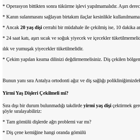
* Operasyon bittikten sonra tükürme işlevi yapılmamalıdır. Aşırı de
* Kanın sulanmasını sağlayan birtakım ilaçlar kesinlikle kullanılmamal
* Ancak
20 yaş dişi
cerrahi bir müdahale ile çekilmiş ise, 10 dakika a
* 24 saat katı, aşırı sıcak ve soğuk yiyecek ve içecekler tüketilmem
ılık ve yumuşak yiyecekler tüketilmelidir.
* Çekim yapılan kısıma dilinizi değdirmemelisiniz. Diş çekilen bölgeni
Bunun yanı sıra Antalya ortodonti ağız ve diş sağlığı polikliniğimizdek
Yirmi Yaş Dişleri Çekilmeli mi?
Sıra dışı bir durum bulunmadığı takdirde
yirmi yaş dişi
çektirmek ge
şöyle sıralayabiliriz:
* Tam gömülü dişlerde ağrı problemi var mı?
* Diş çene kemiğine hangi oranda gömülü