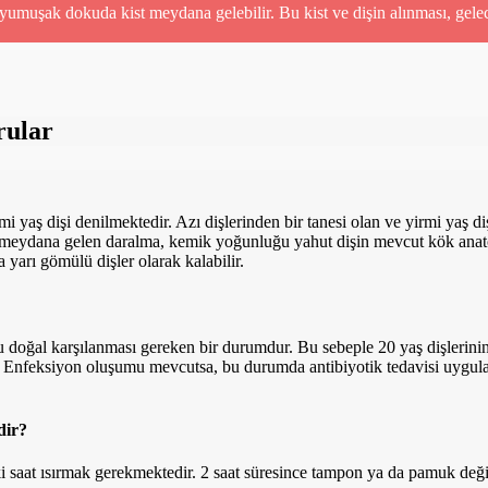
umuşak dokuda kist meydana gelebilir. Bu kist ve dişin alınması, gele
rular
i yaş dişi denilmektedir. Azı dişlerinden bir tanesi olan ve yirmi yaş diş
meydana gelen daralma, kemik yoğunluğu yahut dişin mevcut kök anatomisi
 yarı gömülü dişler olarak kalabilir.
Bu doğal karşılanması gereken bir durumdur. Bu sebeple 20 yaş dişlerini
labilir. Enfeksiyon oluşumu mevcutsa, bu durumda antibiyotik tedavisi uy
dir?
at ısırmak gerekmektedir. 2 saat süresince tampon ya da pamuk değiştir