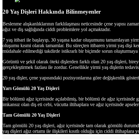
20 Yaş Dişleri Hakkında Bilinmeyenler
Beslenme alışkanlıklarının farklılaşması neticesinde çene yapısı zama
ağız ve diş sağlığında ciddi problemlere yol açmaktadır.
7 yaş itibari ile başlayıp, 30 yaşına kadar oluşumunu tamamlayan yirmi
oluşumu kısmi olarak tamamlar. Bu süreçten itibaren yirmi yaş dişi kend
müdahale edilmediği takdirde istikrarlı bir biçimde sorun oluşturmaya
Görüntü ve şekil olarak öteki dişlerden farklı olan 20 yaş dişleri, bir
gerçekleştirmek fazlası ile zordur. Genellikle yirmi yaş dişlerin tedav
20 yaş dişler, çene yapısındaki pozisyonlarına göre değişkenlik gösteri
Yarı Gömülü 20 Yaş Dişleri
Bir bölümü ağız içerisinde açılabilmiş, bir bölümü de ağız içerisinde g
imkansız olan diş eti cebi, vücutta iltihaplara ve ağız içerisinde apse
Tam Gömülü 20 Yaş Dişleri
Tam gömülü 20 yaş dişleri, ağız içerisinde tam olarak gömülü durumdad
yaş dişleri ağız ortamı ile ilişkileri kısıtlı olduğu için ciddi iltihaplara 