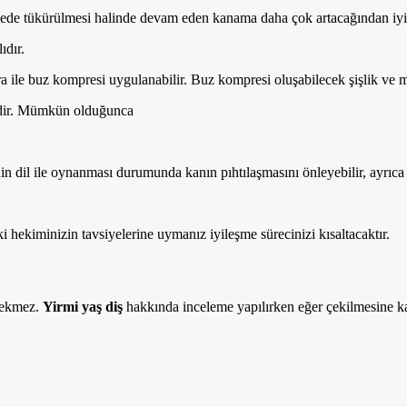
recede tükürülmesi halinde devam eden kanama daha çok artacağından iy
ıdır.
ra ile buz kompresi uygulanabilir. Buz kompresi oluşabilecek şişlik ve 
elidir. Mümkün olduğunca
n dil ile oynanması durumunda kanın pıhtılaşmasını önleyebilir, ayrıca 
i hekiminizin tavsiyelerine uymanız iyileşme sürecinizi kısaltacaktır.
rekmez.
Yirmi yaş diş
hakkında inceleme yapılırken eğer çekilmesine ka