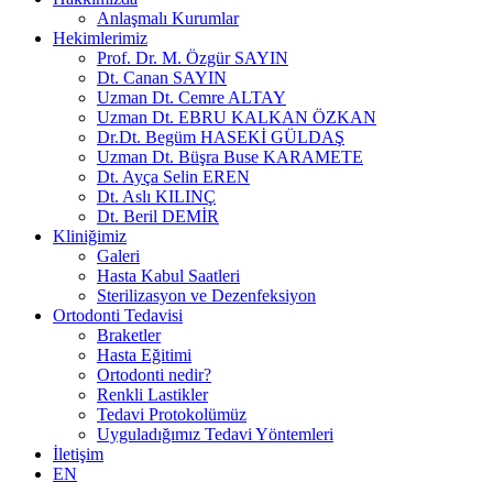
Anlaşmalı Kurumlar
Hekimlerimiz
Prof. Dr. M. Özgür SAYIN
Dt. Canan SAYIN
Uzman Dt. Cemre ALTAY
Uzman Dt. EBRU KALKAN ÖZKAN
Dr.Dt. Begüm HASEKİ GÜLDAŞ
Uzman Dt. Büşra Buse KARAMETE
Dt. Ayça Selin EREN
Dt. Aslı KILINÇ
Dt. Beril DEMİR
Kliniğimiz
Galeri
Hasta Kabul Saatleri
Sterilizasyon ve Dezenfeksiyon
Ortodonti Tedavisi
Braketler
Hasta Eğitimi
Ortodonti nedir?
Renkli Lastikler
Tedavi Protokolümüz
Uyguladığımız Tedavi Yöntemleri
İletişim
EN