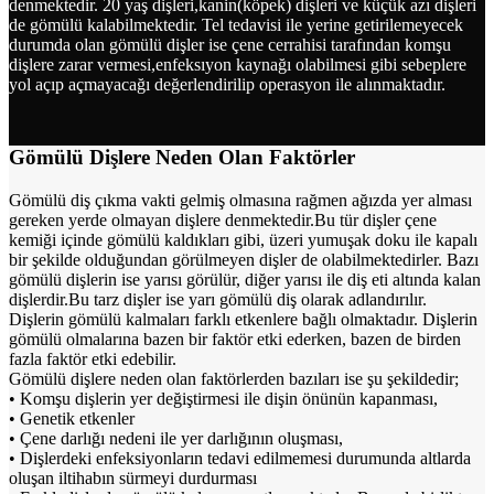
denmektedir. 20 yaş dişleri,kanin(köpek) dişleri ve küçük azı dişleri
de gömülü kalabilmektedir. Tel tedavisi ile yerine getirilemeyecek
durumda olan gömülü dişler ise çene cerrahisi tarafından komşu
dişlere zarar vermesi,enfeksıyon kaynağı olabilmesi gibi sebeplere
yol açıp açmayacağı değerlendirilip operasyon ile alınmaktadır.
Gömülü Dişlere Neden Olan Faktörler
Gömülü diş çıkma vakti gelmiş olmasına rağmen ağızda yer alması
gereken yerde olmayan dişlere denmektedir.Bu tür dişler çene
kemiği içinde gömülü kaldıkları gibi, üzeri yumuşak doku ile kapalı
bir şekilde olduğundan görülmeyen dişler de olabilmektedirler. Bazı
gömülü dişlerin ise yarısı görülür, diğer yarısı ile diş eti altında kalan
dişlerdir.Bu tarz dişler ise yarı gömülü diş olarak adlandırılır.
Dişlerin gömülü kalmaları farklı etkenlere bağlı olmaktadır. Dişlerin
gömülü olmalarına bazen bir faktör etki ederken, bazen de birden
fazla faktör etki edebilir.
Gömülü dişlere neden olan faktörlerden bazıları ise şu şekildedir;
• Komşu dişlerin yer değiştirmesi ile dişin önünün kapanması,
• Genetik etkenler
• Çene darlığı nedeni ile yer darlığının oluşması,
• Dişlerdeki enfeksiyonların tedavi edilmemesi durumunda altlarda
oluşan iltihabın sürmeyi durdurması