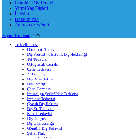
Gömülü Diş Tedavi
Yirmi Yaş Dişleri
İletişim
Hakkımızda
Antalya ortodonti
Sayın Ortodonti
2025
Tedavilerimiz
Ortodonti Tedavisi
Diş Protezi ve Estetik Diş Hekimliği
Tel Tedavisi
Ortognatik Cerrahi
Çene Tedavisi
Zirkon Diş
Diş Beyazlatma
Diş Estetiği
Çene Cerrahisi
Invisalign Şeffaf Plak Tedavisi
İmplant Tedavisi
Çocuk Diş Hekimi
Diş Eti Tedavisi
Kanal Tedavisi
Diş Dolgusu
Diş Çapraşıklığı
Gömülü Diş Tedavisi
Şeffaf Plak