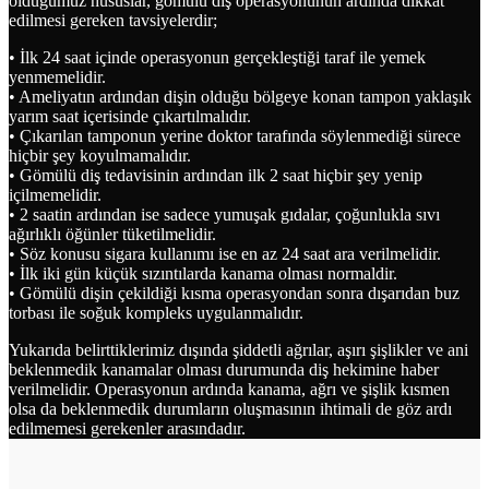
olduğumuz hususlar, gömülü diş operasyonunun ardında dikkat
edilmesi gereken tavsiyelerdir;
• İlk 24 saat içinde operasyonun gerçekleştiği taraf ile yemek
yenmemelidir.
• Ameliyatın ardından dişin olduğu bölgeye konan tampon yaklaşık
yarım saat içerisinde çıkartılmalıdır.
• Çıkarılan tamponun yerine doktor tarafında söylenmediği sürece
hiçbir şey koyulmamalıdır.
• Gömülü diş tedavisinin ardından ilk 2 saat hiçbir şey yenip
içilmemelidir.
• 2 saatin ardından ise sadece yumuşak gıdalar, çoğunlukla sıvı
ağırlıklı öğünler tüketilmelidir.
• Söz konusu sigara kullanımı ise en az 24 saat ara verilmelidir.
• İlk iki gün küçük sızıntılarda kanama olması normaldir.
• Gömülü dişin çekildiği kısma operasyondan sonra dışarıdan buz
torbası ile soğuk kompleks uygulanmalıdır.
Yukarıda belirttiklerimiz dışında şiddetli ağrılar, aşırı şişlikler ve ani
beklenmedik kanamalar olması durumunda diş hekimine haber
verilmelidir. Operasyonun ardında kanama, ağrı ve şişlik kısmen
olsa da beklenmedik durumların oluşmasının ihtimali de göz ardı
edilmemesi gerekenler arasındadır.