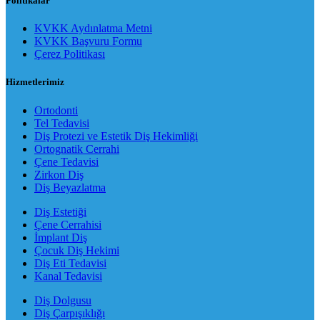
Politikalar
KVKK Aydınlatma Metni
KVKK Başvuru Formu
Çerez Politikası
Hizmetlerimiz
Ortodonti
Tel Tedavisi
Diş Protezi ve Estetik Diş Hekimliği
Ortognatik Cerrahi
Çene Tedavisi
Zirkon Diş
Diş Beyazlatma
Diş Estetiği
Çene Cerrahisi
İmplant Diş
Çocuk Diş Hekimi
Diş Eti Tedavisi
Kanal Tedavisi
Diş Dolgusu
Diş Çarpışıklığı