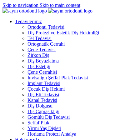
Skip to navigation
Skip to main content
Tedavilerimiz
Ortodonti Tedavisi
Diş Protezi ve Estetik Diş Hekimliği
Tel Tedavisi
Ortognatik Cerrahi
Çene Tedavisi
Zirkon Diş
Diş Beyazlatma
Diş Estetiği
Çene Cerrahisi
Invisalign Şeffaf Plak Tedavisi
İmplant Tedavisi
Çocuk Diş Hekimi
Diş Eti Tedavisi
Kanal Tedavisi
Diş Dolgusu
Diş Çapraşıklığı
Gömülü Diş Tedavisi
Şeffaf Plak
Yirmi Yaş Dişleri
Horlama Protezi Antalya
Hakkımızda