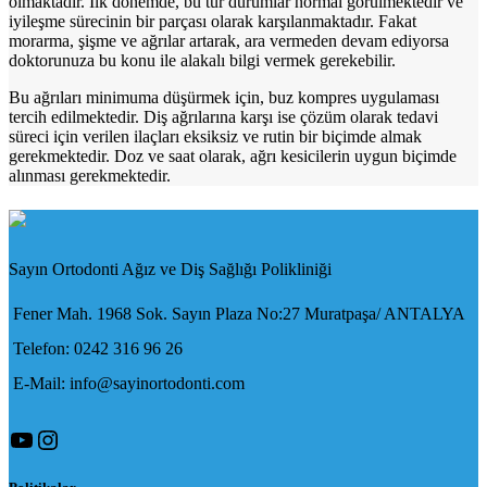
olmaktadır. İlk dönemde, bu tür durumlar normal görülmektedir ve
iyileşme sürecinin bir parçası olarak karşılanmaktadır. Fakat
morarma, şişme ve ağrılar artarak, ara vermeden devam ediyorsa
doktorunuza bu konu ile alakalı bilgi vermek gerekebilir.
Bu ağrıları minimuma düşürmek için, buz kompres uygulaması
tercih edilmektedir. Diş ağrılarına karşı ise çözüm olarak tedavi
süreci için verilen ilaçları eksiksiz ve rutin bir biçimde almak
gerekmektedir. Doz ve saat olarak, ağrı kesicilerin uygun biçimde
alınması gerekmektedir.
Sayın Ortodonti Ağız ve Diş Sağlığı Polikliniği
Fener Mah. 1968 Sok. Sayın Plaza No:27 Muratpaşa/ ANTALYA
Telefon: 0242 316 96 26
E-Mail: info@sayinortodonti.com
YouTube
Instagram