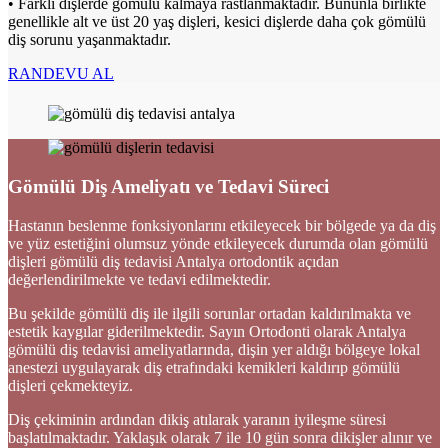
• Farklı dişlerde gömülü kalmaya rastlanmaktadır. Bununla birlikte
genellikle alt ve üst 20 yaş dişleri, kesici dişlerde daha çok gömülü
diş sorunu yaşanmaktadır.
RANDEVU AL
Gömülü Diş Ameliyatı ve Tedavi Süreci
Hastanın beslenme fonksiyonlarını etkileyecek bir bölgede ya da diş
ve yüz estetiğini olumsuz yönde etkileyecek durumda olan gömülü
dişleri gömülü diş tedavisi Antalya ortodontik açıdan
değerlendirilmekte ve tedavi edilmektedir.
Bu şekilde gömülü diş ile ilgili sorunlar ortadan kaldırılmakta ve
estetik kaygılar giderilmektedir. Sayın Ortodonti olarak Antalya
gömülü diş tedavisi ameliyatlarında, dişin yer aldığı bölgeye lokal
anestezi uygulayarak diş etrafındaki kemikleri kaldırıp gömülü
dişleri çekmekteyiz.
Diş çekiminin ardından dikiş atılarak yaranın iyileşme süresi
başlatılmaktadır. Yaklaşık olarak 7 ile 10 gün sonra dikişler alınır ve