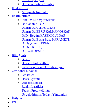
Yirmi Yaş Dişleri
Horlama Protezi Antalya
Hakkımızda
Anlaşmalı Kurumlar
Hekimlerimiz
Prof. Dr. M. Özgür SAYIN
Dt. Canan SAYIN
Uzman Dt. Cemre ALTAY
Uzman Dt. EBRU KALKAN ÖZKAN
Dr.Dt. Begüm HASEKİ GÜLDAŞ
Uzman Dt. Büşra Buse KARAMETE
Dt. Ayça Selin EREN
Dt. Aslı KILINÇ
Dt. Beril DEMİR
Kliniğimiz
Galeri
Hasta Kabul Saatleri
Sterilizasyon ve Dezenfeksiyon
Ortodonti Tedavisi
Braketler
Hasta Eğitimi
Ortodonti nedir?
Renkli Lastikler
Tedavi Protokolümüz
Uyguladığımız Tedavi Yöntemleri
İletişim
EN