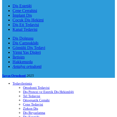
Diş Estetiği
Çene Cerrahisi
İmplant Diş
Çocuk Diş Hekimi
Diş Eti Tedavisi
Kanal Tedavisi
Diş Dolgusu
Diş Çarpışıklığı
Gömülü Diş Tedavi
Yirmi Yaş Dişleri
İletişim
Hakkımızda
Antalya ortodonti
Sayın Ortodonti
2025
Tedavilerimiz
Ortodonti Tedavisi
Diş Protezi ve Estetik Diş Hekimliği
Tel Tedavisi
Ortognatik Cerrahi
Çene Tedavisi
Zirkon Diş
Diş Beyazlatma
Diş Estetiği