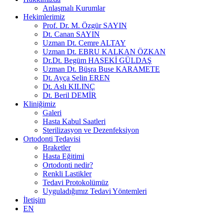
Anlaşmalı Kurumlar
Hekimlerimiz
Prof. Dr. M. Özgür SAYIN
Dt. Canan SAYIN
Uzman Dt. Cemre ALTAY
Uzman Dt. EBRU KALKAN ÖZKAN
Dr.Dt. Begüm HASEKİ GÜLDAŞ
Uzman Dt. Büşra Buse KARAMETE
Dt. Ayça Selin EREN
Dt. Aslı KILINÇ
Dt. Beril DEMİR
Kliniğimiz
Galeri
Hasta Kabul Saatleri
Sterilizasyon ve Dezenfeksiyon
Ortodonti Tedavisi
Braketler
Hasta Eğitimi
Ortodonti nedir?
Renkli Lastikler
Tedavi Protokolümüz
Uyguladığımız Tedavi Yöntemleri
İletişim
EN