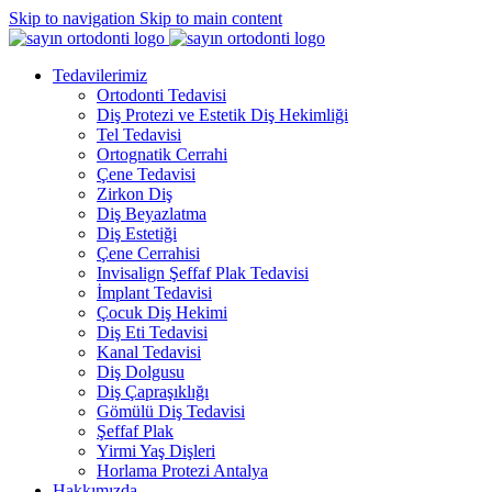
Skip to navigation
Skip to main content
Tedavilerimiz
Ortodonti Tedavisi
Diş Protezi ve Estetik Diş Hekimliği
Tel Tedavisi
Ortognatik Cerrahi
Çene Tedavisi
Zirkon Diş
Diş Beyazlatma
Diş Estetiği
Çene Cerrahisi
Invisalign Şeffaf Plak Tedavisi
İmplant Tedavisi
Çocuk Diş Hekimi
Diş Eti Tedavisi
Kanal Tedavisi
Diş Dolgusu
Diş Çapraşıklığı
Gömülü Diş Tedavisi
Şeffaf Plak
Yirmi Yaş Dişleri
Horlama Protezi Antalya
Hakkımızda