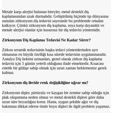
Metale karşı alerjisi bulunan bireyler, metal destekli diş
kaplamasından uzak durmalıdır. Geliştirilmiş biçimde tıp dünyasına
sunulan zirkonyum diş tedavisi sayesinde bu problemde ortadan
kalkıyor. Çünkü zirkonyum diş kaplama, ısıya karşı dayanıklı ve
metale alerjisi olanlar için kusursuz bir diş tedavisi yöntemidir.
Zirkonyum Diş Kaplama Tedavisi Ne Kadar Sürer?
Zirkon seramik tedavisinin başka tedavi yöntemlerinden ayrı
olmasının en büyük özelliği kısa sürede tedavinin uygulanmasıdır.
Antalya Diş hekimi uzmanları, genel olarak zirkon diş kaplama
tedavisi için 5 günün yeterli olduğunu ifade etmektedir. Kısacası
estetik bir gülüşe sahip olmak için uzun zaman beklemenize gerek
kalmaz.
Zirkonyum diş ileride renk değişikliğine uğrar mı?
Zirkonyum dişler, pürüzsüz ve kaygan bir zemine sahip olduğu için
plak oluşumuna neden olmaz ve metal destekli dişlere göre daha
uzun süre beyazlığını korur. Hasta, uygun şekilde ağız ve diş
bakımına dikkat ederse ömür boyu dişleri ile ilgili problem yaşamaz.