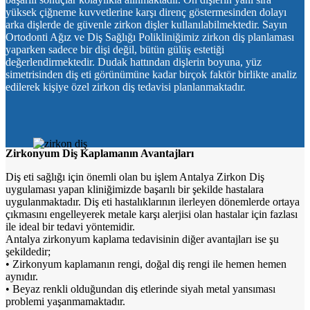
yüksek çiğneme kuvvetlerine karşı direnç göstermesinden dolayı
arka dişlerde de güvenle zirkon dişler kullanılabilmektedir. Sayın
Ortodonti Ağız ve Diş Sağlığı Polikliniğimiz zirkon diş planlaması
yaparken sadece bir dişi değil, bütün gülüş estetiği
değerlendirmektedir. Dudak hattından dişlerin boyuna, yüz
simetrisinden diş eti görünümüne kadar birçok faktör birlikte analiz
edilerek kişiye özel zirkon diş tedavisi planlanmaktadır.
Zirkonyum Diş Kaplamanın Avantajları
Diş eti sağlığı için önemli olan bu işlem Antalya Zirkon Diş
uygulaması yapan kliniğimizde başarılı bir şekilde hastalara
uygulanmaktadır. Diş eti hastalıklarının ilerleyen dönemlerde ortaya
çıkmasını engelleyerek metale karşı alerjisi olan hastalar için fazlası
ile ideal bir tedavi yöntemidir.
Antalya zirkonyum kaplama tedavisinin diğer avantajları ise şu
şekildedir;
• Zirkonyum kaplamanın rengi, doğal diş rengi ile hemen hemen
aynıdır.
• Beyaz renkli olduğundan diş etlerinde siyah metal yansıması
problemi yaşanmamaktadır.