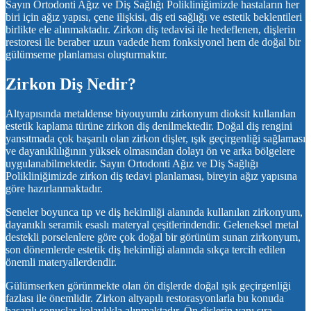
Sayın Ortodonti Ağız ve Diş Sağlığı Polikliniğimizde hastaların her
biri için ağız yapısı, çene ilişkisi, diş eti sağlığı ve estetik beklentileri
birlikte ele alınmaktadır. Zirkon diş tedavisi ile hedeflenen, dişlerin
restoresi ile beraber uzun vadede hem fonksiyonel hem de doğal bir
gülümseme planlaması oluşturmaktır.
Zirkon Diş Nedir?
Altyapısında metaldense biyouyumlu zirkonyum dioksit kullanılan
estetik kaplama türüne zirkon diş denilmektedir. Doğal diş rengini
yansıtmada çok başarılı olan zirkon dişler, ışık geçirgenliği sağlaması
ve dayanıklılığının yüksek olmasından dolayı ön ve arka bölgelere
uygulanabilmektedir. Sayın Ortodonti Ağız ve Diş Sağlığı
Polikliniğimizde zirkon diş tedavi planlaması, bireyin ağız yapısına
göre hazırlanmaktadır.
Seneler boyunca tıp ve diş hekimliği alanında kullanılan zirkonyum,
dayanıklı seramik esaslı materyal çeşitlerindendir. Geleneksel metal
destekli porselenlere göre çok doğal bir görünüm sunan zirkonyum,
son dönemlerde estetik diş hekimliği alanında sıkça tercih edilen
önemli materyallerdendir.
Gülümserken görünmekte olan ön dişlerde doğal ışık geçirgenliği
fazlası ile önemlidir. Zirkon altyapılı restorasyonlarla bu konuda
başarılı sonuçlar kolaylıkla alınmaktadır. Ön dişlerin yanı sıra