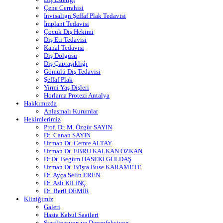
Çene Cerrahisi
Invisalign Şeffaf Plak Tedavisi
İmplant Tedavisi
Çocuk Diş Hekimi
Diş Eti Tedavisi
Kanal Tedavisi
Diş Dolgusu
Diş Çapraşıklığı
Gömülü Diş Tedavisi
Şeffaf Plak
Yirmi Yaş Dişleri
Horlama Protezi Antalya
Hakkımızda
Anlaşmalı Kurumlar
Hekimlerimiz
Prof. Dr. M. Özgür SAYIN
Dt. Canan SAYIN
Uzman Dt. Cemre ALTAY
Uzman Dt. EBRU KALKAN ÖZKAN
Dr.Dt. Begüm HASEKİ GÜLDAŞ
Uzman Dt. Büşra Buse KARAMETE
Dt. Ayça Selin EREN
Dt. Aslı KILINÇ
Dt. Beril DEMİR
Kliniğimiz
Galeri
Hasta Kabul Saatleri
Sterilizasyon ve Dezenfeksiyon