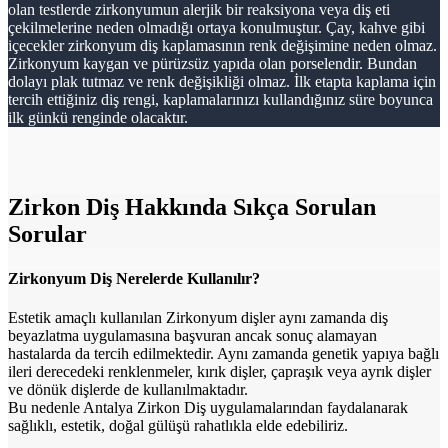
olan testlerde zirkonyumun alerjik bir reaksiyona veya diş eti
çekilmelerine neden olmadığı ortaya konulmuştur. Çay, kahve gibi
içecekler zirkonyum diş kaplamasının renk değişimine neden olmaz.
Zirkonyum kaygan ve pürüzsüz yapıda olan porselendir. Bundan
dolayı plak tutmaz ve renk değişikliği olmaz. İlk etapta kaplama için
tercih ettiğiniz diş rengi, kaplamalarınızı kullandığınız süre boyunca
ilk günkü renginde olacaktır.
Zirkon Diş Hakkında Sıkça Sorulan
Sorular
Zirkonyum Diş Nerelerde Kullanılır?
Estetik amaçlı kullanılan Zirkonyum dişler aynı zamanda diş
beyazlatma uygulamasına başvuran ancak sonuç alamayan
hastalarda da tercih edilmektedir. Aynı zamanda genetik yapıya bağlı
ileri derecedeki renklenmeler, kırık dişler, çapraşık veya ayrık dişler
ve dönük dişlerde de kullanılmaktadır.
Bu nedenle Antalya Zirkon Diş uygulamalarından faydalanarak
sağlıklı, estetik, doğal gülüşü rahatlıkla elde edebiliriz.