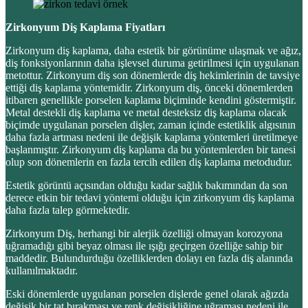
Zirkonyum Diş Kaplama Fiyatları
Zirkonyum diş kaplama, daha estetik bir görünüme ulaşmak ve ağız,
diş fonksiyonlarının daha işlevsel duruma getirilmesi için uygulanan
metottur. Zirkonyum diş son dönemlerde diş hekimlerinin de tavsiye
ettiği diş kaplama yöntemidir. Zirkonyum diş, önceki dönemlerden
itibaren genellikle porselen kaplama biçiminde kendini göstermiştir.
Metal destekli diş kaplama ve metal desteksiz diş kaplama olacak
biçimde uygulanan porselen dişler, zaman içinde estetiklik algısının
daha fazla artması nedeni ile değişik kaplama yöntemleri üretilmeye
başlanmıştır. Zirkonyum diş kaplama da bu yöntemlerden bir tanesi
olup son dönemlerin en fazla tercih edilen diş kaplama metodudur.
Estetik görüntü açısından olduğu kadar sağlık bakımından da son
derece etkin bir tedavi yöntemi olduğu için zirkonyum diş kaplama
daha fazla talep görmektedir.
Zirkonyum Diş, herhangi bir alerjik özelliği olmayan korozyona
uğramadığı gibi beyaz olması ile ışığı geçirgen özelliğe sahip bir
maddedir. Bulundurduğu özelliklerden dolayı en fazla diş alanında
kullanılmaktadır.
Eski dönemlerde uygulanan porselen dişlerde genel olarak ağızda
değişik bir tat bırakması ve renk değişikliğine uğraması nedeni ile