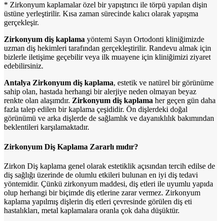
* Zirkonyum kaplamalar özel bir yapıştırıcı ile törpü yapılan dişin
üstüne yerleştirilir. Kısa zaman sürecinde kalıcı olarak yapışma
gerçekleşir.
Zirkonyum diş kaplama
yöntemi Sayın Ortodonti kliniğimizde
uzman diş hekimleri tarafından gerçekleştirilir. Randevu almak için
bizlerle iletişime geçebilir veya ilk muayene için kliniğimizi ziyaret
edebilirsiniz.
Antalya Zirkonyum diş kaplama
, estetik ve natürel bir görünüme
sahip olan, hastada herhangi bir alerjiye neden olmayan beyaz
renkte olan alaşımdır.
Zirkonyum diş kaplama
her geçen gün daha
fazla talep edilen bir kaplama çeşididir. Ön dişlerdeki doğal
görünümü ve arka dişlerde de sağlamlık ve dayanıklılık bakımından
beklentileri karşılamaktadır.
Zirkonyum Diş Kaplama Zararlı mıdır?
Zirkon Diş kaplama genel olarak estetiklik açısından tercih edilse de
diş sağlığı üzerinde de olumlu etkileri bulunan en iyi diş tedavi
yöntemidir. Çünkü zirkonyum maddesi, diş etleri ile uyumlu yapıda
olup herhangi bir biçimde diş etlerine zarar vermez. Zirkonyum
kaplama yapılmış dişlerin diş etleri çevresinde görülen diş eti
hastalıkları, metal kaplamalara oranla çok daha düşüktür.