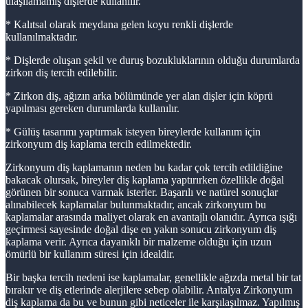
ulaşılamamış dişlerde kullanılır.
* Kalıtsal olarak meydana gelen koyu renkli dişlerde
kullanılmaktadır.
* Dişlerde oluşan şekil ve duruş bozukluklarının olduğu durumlarda
zirkon diş tercih edilebilir.
* Zirkon diş, ağızın arka bölümünde yer alan dişler için köprü
yapılması gereken durumlarda kullanılır.
* Gülüş tasarımı yaptırmak isteyen bireylerde kullanım için
zirkonyum diş kaplama tercih edilmektedir.
Zirkonyum diş kaplamanın neden bu kadar çok tercih edildiğine
bakacak olursak, bireyler diş kaplama yaptırırken özellikle doğal
görünen bir sonuca varmak isterler. Başarılı ve natürel sonuçlar
alınabilecek kaplamalar bulunmaktadır, ancak zirkonyum bu
kaplamalar arasında maliyet olarak en avantajlı olanıdır. Ayrıca ışığı
geçirmesi sayesinde doğal dişe en yakın sonucu zirkonyum diş
kaplama verir. Ayrıca dayanıklı bir malzeme olduğu için uzun
ömürlü bir kullanım süresi için idealdir.
Bir başka tercih nedeni ise kaplamalar, genellikle ağızda metal bir tat
bırakır ve diş etlerinde alerjilere sebep olabilir. Antalya Zirkonyum
diş kaplama da bu ve bunun gibi neticeler ile karşılaşılmaz. Yapılmış