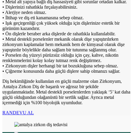
• Metal alt yapıya bağlı diş hassasiyeti gibi sorunlar ortadan kalkar.
• Dişlerinizi rahatlıkla fırçalayabilirsiniz.
• Alerjiye neden olmaz.
• İltihap ve diş eti kanamasına sebep olmaz.
• Işık geçirgenliği çok yüksek olduğu için dişlerinize estetik bir
görünüm kazandırır.
• Ön dişlerle beraber arka dişlerde de rahatlıkla kullanılabilir.
• Metal destekli porselenler mekanik olarak dişe yapıştırılırken
zirkonyum kaplamalar hem mekanik hem de kimyasal olarak dişe
yapıştırılır böylelikle daha sağlam bir tutunma sağlanmış olur.
• Porselen dış yüzeyi pürüzsüz olduğu için çay, kahve, nikotin
renklenmelerini kolay kolay tutmaz renk değiştirmez.
• Zirkonyum dişler herhangi bir tat bozukluğuna sebep olmaz.
• Çiğneme konusunda daha güçlü dişlere sahip olmanızı sağlar.
Diş hekimliğinde kullanılan en güçlü malzeme olan Zirkonyum,
Antalya Zirkon Diş de başarılı ve ağrısız bir şekilde
uygulanmaktadır. Metal destekli porselenlerden yaklaşık ‘5’ kat daha
güçlü olduğundan olağanüstü bir sertlik sağlar. Ayrıca metal
içermediği için %100 biyolojik uyumludur.
RANDEVU AL