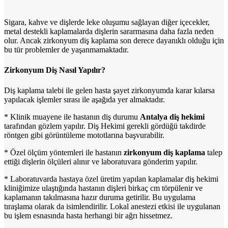
Sigara, kahve ve dişlerde leke oluşumu sağlayan diğer içecekler,
metal destekli kaplamalarda dişlerin sararmasına daha fazla neden
olur. Ancak zirkonyum diş kaplama son derece dayanıklı olduğu için
bu tür problemler de yaşanmamaktadır.
Zirkonyum Diş Nasıl Yapılır?
Diş kaplama talebi ile gelen hasta şayet zirkonyumda karar kılarsa
yapılacak işlemler sırası ile aşağıda yer almaktadır.
* Klinik muayene ile hastanın diş durumu
Antalya diş hekimi
tarafından gözlem yapılır. Diş Hekimi gerekli gördüğü takdirde
röntgen gibi görüntüleme mototlarına başvurabilir.
* Özel ölçüm yöntemleri ile hastanın
zirkonyum diş
kaplama
talep
ettiği dişlerin ölçüleri alınır ve laboratuvara gönderim yapılır.
* Laboratuvarda hastaya özel üretim yapılan kaplamalar diş hekimi
kliniğimize ulaştığında hastanın dişleri birkaç cm törpülenir ve
kaplamanın takılmasına hazır duruma getirilir. Bu uygulama
tıraşlama olarak da isimlendirilir. Lokal anestezi etkisi ile uygulanan
bu işlem esnasında hasta herhangi bir ağrı hissetmez.