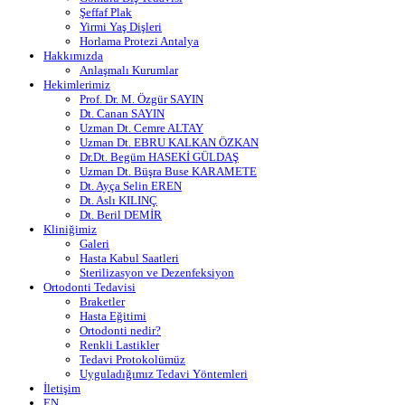
Şeffaf Plak
Yirmi Yaş Dişleri
Horlama Protezi Antalya
Hakkımızda
Anlaşmalı Kurumlar
Hekimlerimiz
Prof. Dr. M. Özgür SAYIN
Dt. Canan SAYIN
Uzman Dt. Cemre ALTAY
Uzman Dt. EBRU KALKAN ÖZKAN
Dr.Dt. Begüm HASEKİ GÜLDAŞ
Uzman Dt. Büşra Buse KARAMETE
Dt. Ayça Selin EREN
Dt. Aslı KILINÇ
Dt. Beril DEMİR
Kliniğimiz
Galeri
Hasta Kabul Saatleri
Sterilizasyon ve Dezenfeksiyon
Ortodonti Tedavisi
Braketler
Hasta Eğitimi
Ortodonti nedir?
Renkli Lastikler
Tedavi Protokolümüz
Uyguladığımız Tedavi Yöntemleri
İletişim
EN