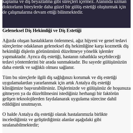
kaplama ve diş beyazlatma gibi süreçleri içermez. Alanında uzman
doktorların bireylerde daha güzel bir gülüş estetiği oluşturmak için
de çalışmalarına devam ettiği bilinmektedir.
Geleneksel Diş Hekimliği ve Diş Estetiği
Ağızda oluşan hastalıkların önlenmesi, ağız hijyeni ve genel tedavi
süreçlerine odaklanan geleneksel diş hekimliğine karşı kozmetik diş
hekimliği dişlerin görünümünü düzeltmeye yönelik işlemler
yapmaktadır. Ayrıca diş estetiği, hastanın rahatlıkla seçebileceği
tedavi yöntemlerini bir arada sunmaktadır. Bu sayede gülüşünüzün
daha estetik ve sağlıklı olması sağlanır.
Tüm bu süreçlerle ilgili diş sağlığınızı korumak ve diş estetiği
uygulamalardan yararlanmak için artık Antalya diş estetiği
kliniğimize başvurabilirsiniz. Dişlerinizde ve gülüşünüz de hoşunuza
gitmeyen ya da düzeltilmesini istediğiniz herhangi bir faktörün
gelişen teknolojilerden faydalanarak uygulama sürecine dahil
edildiğini unutmayın.
O halde Antalya diş estetiği olarak hastalarımızla birlikte
incelediğimiz ve geliştirdiğimiz alanlar aşağıdaki gibi
sıralanabilmektedir;