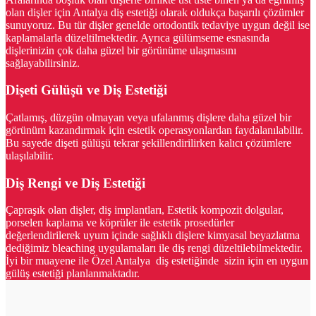
olan dişler için Antalya diş estetiği olarak oldukça başarılı çözümler
sunuyoruz. Bu tür dişler genelde ortodontik tedaviye uygun değil ise
kaplamalarla düzeltilmektedir. Ayrıca gülümseme esnasında
dişlerinizin çok daha güzel bir görünüme ulaşmasını
sağlayabilirsiniz.
Dişeti Gülüşü ve Diş Estetiği
Çatlamış, düzgün olmayan veya ufalanmış dişlere daha güzel bir
görünüm kazandırmak için estetik operasyonlardan faydalanılabilir.
Bu sayede dişeti gülüşü tekrar şekillendirilirken kalıcı çözümlere
ulaşılabilir.
Diş Rengi ve Diş Estetiği
Çapraşık olan dişler, diş implantları, Estetik kompozit dolgular,
porselen kaplama ve köprüler ile estetik prosedürler
değerlendirilerek uyum içinde sağlıklı dişlere kimyasal beyazlatma
dediğimiz bleaching uygulamaları ile diş rengi düzeltilebilmektedir.
İyi bir muayene ile Özel Antalya diş estetiğinde sizin için en uygun
gülüş estetiği planlanmaktadır.