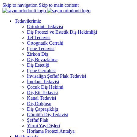
Skip to navigation
Skip to main content
Tedavilerimiz
Ortodonti Tedavisi
Diş Protezi ve Estetik Diş Hekimliği
Tel Tedavisi
Ortognatik Cerrahi
Çene Tedavisi
Zirkon Diş
Diş Beyazlatma
Diş Estetiği
Çene Cerrahisi
Invisalign Şeffaf Plak Tedavisi
İmplant Tedavisi
Çocuk Diş Hekimi
Diş Eti Tedavisi
Kanal Tedavisi
Diş Dolgusu
Diş Çapraşıklığı
Gömülü Diş Tedavisi
Şeffaf Plak
Yirmi Yaş Dişleri
Horlama Protezi Antalya
Hakkımızda