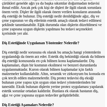
çürükleri genelde ağrı ya da başka sıkıntılar doğurmadan tedavisi
ihmal edilir. Ancak pek çok kişi de dişleri ile ilgili olarak sorunlara
önem verir. Dişler ile ilgili olarak önem verilen konuların arasında
diş estetiği de bulunur. Diş estetiği nedir denildiğinde ağız, diş ve
çene yapısının ve diş etlerinin estetik amaçlı olarak tedavi edilmesi
şeklinde tanımlanabilir. Eğik durumda olan dişlerin düzeltilmesi ve
çene yapısına uygun dişlerin yapılması bu tedavi seçenekleri
içerisinde yer alır.
Diş Estetiğinde Uygulanan Yöntemler Nelerdir?
Diş estetiği nedir sorusuna ek olarak bu amaçla hangi yöntemlerin
uygulandığı da önem arz eder. Estetik diş hekimliği olarak da bilinen
diş estetiği konusunda en çok bilinen konu kaplamalardır. Diş
kaplamaları, dişin bir kısmının eksilmesi ve benzeri durumlarda
uygulanmaktadır. Kuron olarak bilinen kaplamalar için farklı
malzemeler kullanılabilir. Altın, seramik ve zirkonyum bu konuda en
çok tercih edilen malzemelerdir. Diş protez tedavisi diş eksiği
bulunan çene yapısı için uygun olan tedavi yöntemlerinden bir
tanesidir. Eksik bulunan dişlerin yerine protez uygulaması yapılarak
estetik sorunlar ortadan kaldırılır. Bunlara ek olarak hastanın diş,
ağız ve çene yapısına uygun tedaviler geliştirilebilir.
Diş Estetiği Aşamaları Nelerdir?