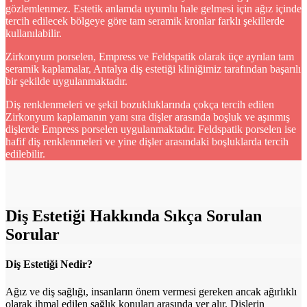
gözlemlenmez. Estetik anlamda uyumlu hale gelmesi için ağız içinde
tercih edilecek bölgeye göre tam seramik kronlar farklı şekillerde
kullanılabilir.
Zirkonyum porselen, Empress ve Feldspatik olarak üçe ayrılan tam
seramik kaplamalar, Antalya diş estetiği kliniğimiz tarafından başarılı
bir şekilde uygulanmaktadır.
Diş renklenmeleri ve şekil bozukluklarında çokça tercih edilen
Zirkonyum kaplamanın yanı sıra dişler arasında boşluk ve aşınmış
dişlerde Empress porselen uygulanmaktadır. Feldspatik porselen ise
hafif diş renklenmeleri ve yine dişler arasındaki boşluklarda tercih
edilebilir.
Diş Estetiği Hakkında Sıkça Sorulan
Sorular
Diş Estetiği Nedir?
Ağız ve diş sağlığı, insanların önem vermesi gereken ancak ağırlıklı
olarak ihmal edilen sağlık konuları arasında yer alır. Dişlerin