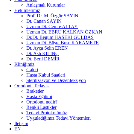
Anlaşmalı Kurumlar
Hekimlerimiz
Prof. Dr. M. Özgür SAYIN
Dt. Canan SAYIN
Uzman Dt. Cemre ALTAY
Uzman Dt. EBRU KALKAN ÖZKAN
Dr.Dt. Begüm HASEKİ GÜLDAŞ
Uzman Dt. Büşra Buse KARAMETE
Dt. Ayça Selin EREN
Dt. Aslı KILINÇ
Dt. Beril DEMİR
Kliniğimiz
Galeri
Hasta Kabul Saatleri
Sterilizasyon ve Dezenfeksiyon
Ortodonti Tedavisi
Braketler
Hasta Eğitimi
Ortodonti nedir?
Renkli Lastikler
Tedavi Protokolümüz
Uyguladığımız Tedavi Yöntemleri
İletişim
EN