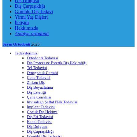
Diş Dolgusu
Diş Çarpışıklığı
Gömülü Diş Tedavi
Yirmi Yaş Dişleri
İletişim
Hakkımızda
Antalya ortodonti
Sayın Ortodonti
2025
Tedavilerimiz
Ortodonti Tedavisi
Diş Protezi ve Estetik Diş Hekimliği
Tel Tedavisi
Ortognatik Cerrahi
Çene Tedavisi
Zirkon Diş
Diş Beyazlatma
Diş Estetiği
Çene Cerrahisi
Invisalign Şeffaf Plak Tedavisi
İmplant Tedavisi
Çocuk Diş Hekimi
Diş Eti Tedavisi
Kanal Tedavisi
Diş Dolgusu
Diş Çapraşıklığı
Gömülü Diş Tedavisi