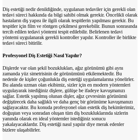
Diş estetiği nedir denildiğinde, uygulanan tedaviler için gerekli olan
tedavi süreci hakkında da bilgi sahibi olmak gerekir. Öncelikli olarak
hastaların diş yapısı ile ilgili olarak tespitlerin yapılması gerekir. Bu
tespitler için film ve röntgen çekilmesi gerekebilir. Bunun sonrasında
tercih edilen tedavi yöntemi tespit edilebilir. Belirlenen tedavi
yöntemi uygulanarak gerekli kontroller yapılır. Kontroller ile birlikte
tedavi süreci bitirilir.
Profesyonel Diş Estetiği Nasıl Yapılır?
Dişlerde var olan şekil bozuklukları, ağız görünümü gibi aynı
zamanda yüz simetrisinin de görünümünü etkilemektedir. Bu
nedenle de kişiler çoğunlukla diş estetiği uygulamalarına yönelirler.
Bu alanda uzman olan ekibimiz, sizler için en modern yöntemleri
uygulayarak istediğiniz dişlere, gülüşe be ifadeye kavuşmanızı
sağlar. Estetik yapılmış olunan dişler, ağız çevresinin görünümü
değiştirecek daha sağlıklı ve daha genç bir görünüme kavuşmanızı
sağlayacaktır. Bu konuda profesyonel olan estetik diş hekimlerimiz,
doğuştan veya sonradan oluşan tüm diş bozukluklarında sizlerin
yanında olarak en ideal yöntemler istediğiniz sonucu
yakalayacaklardır. Diş estetiği nasıl yapılır diye merak edenler
bizlere ulaşabilirler.