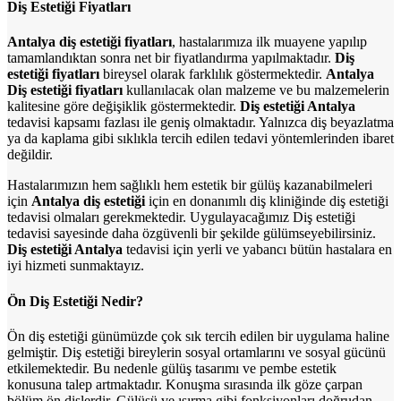
Diş Estetiği Fiyatları
Antalya diş estetiği fiyatları
, hastalarımıza ilk muayene yapılıp
tamamlandıktan sonra net bir fiyatlandırma yapılmaktadır.
Diş
estetiği fiyatları
bireysel olarak farklılık göstermektedir.
Antalya
Diş estetiği fiyatları
kullanılacak olan malzeme ve bu malzemelerin
kalitesine göre değişiklik göstermektedir.
Diş estetiği Antalya
tedavisi kapsamı fazlası ile geniş olmaktadır. Yalnızca diş beyazlatma
ya da kaplama gibi sıklıkla tercih edilen tedavi yöntemlerinden ibaret
değildir.
Hastalarımızın hem sağlıklı hem estetik bir gülüş kazanabilmeleri
için
Antalya diş estetiği
için en donanımlı diş kliniğinde diş estetiği
tedavisi olmaları gerekmektedir. Uygulayacağımız Diş estetiği
tedavisi sayesinde daha özgüvenli bir şekilde gülümseyebilirsiniz.
Diş estetiği Antalya
tedavisi için yerli ve yabancı bütün hastalara en
iyi hizmeti sunmaktayız.
Ön Diş Estetiği Nedir?
Ön diş estetiği günümüzde çok sık tercih edilen bir uygulama haline
gelmiştir. Diş estetiği bireylerin sosyal ortamlarını ve sosyal gücünü
etkilemektedir. Bu nedenle gülüş tasarımı ve pembe estetik
konusuna talep artmaktadır. Konuşma sırasında ilk göze çarpan
bölüm ön dişlerdir. Gülüşü ve ısırma gibi fonksiyonları doğrudan