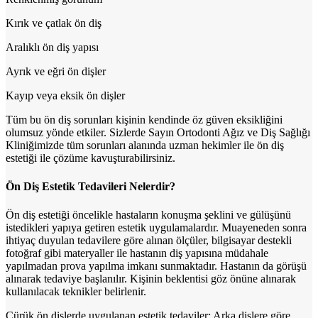
Kırık ve çatlak ön diş
Aralıklı ön diş yapısı
Ayrık ve eğri ön dişler
Kayıp veya eksik ön dişler
Tüm bu ön diş sorunları kişinin kendinde öz güven eksikliğini
olumsuz yönde etkiler. Sizlerde Sayın Ortodonti Ağız ve Diş Sağlığı
Kliniğimizde tüm sorunları alanında uzman hekimler ile ön diş
estetiği ile çözüme kavuşturabilirsiniz.
Ön Diş Estetik Tedavileri Nelerdir?
Ön diş estetiği öncelikle hastaların konuşma şeklini ve gülüşünü
istedikleri yapıya getiren estetik uygulamalardır. Muayeneden sonra
ihtiyaç duyulan tedavilere göre alınan ölçüler, bilgisayar destekli
fotoğraf gibi materyaller ile hastanın diş yapısına müdahale
yapılmadan prova yapılma imkanı sunmaktadır. Hastanın da görüşü
alınarak tedaviye başlanılır. Kişinin beklentisi göz önüne alınarak
kullanılacak teknikler belirlenir.
Çürük ön dişlerde uygulanan estetik tedaviler: Arka dişlere göre