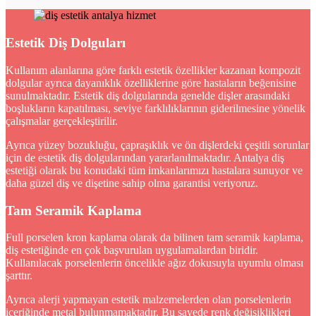
Estetik Diş Dolguları
Kullanım alanlarına göre farklı estetik özellikler kazanan kompozit
dolgular ayrıca dayanıklık özelliklerine göre hastaların beğenisine
sunulmaktadır. Estetik diş dolgularında genelde dişler arasındaki
boşlukların kapatılması, seviye farklılıklarının giderilmesine yönelik
çalışmalar gerçekleştirilir.
Ayrıca yüzey bozukluğu, çapraşıklık ve ön dişlerdeki çeşitli sorunlar
için de estetik diş dolgularından yararlanılmaktadır. Antalya diş
estetiği olarak bu konudaki tüm imkanlarımızı hastalara sunuyor ve
daha güzel diş ve dişetine sahip olma garantisi veriyoruz.
Tam Seramik Kaplama
Full porselen kron kaplama olarak da bilinen tam seramik kaplama,
diş estetiğinde en çok başvurulan uygulamalardan biridir.
Kullanılacak porselenlerin öncelikle ağız dokusuyla uyumlu olması
şarttır.
Ayrıca alerji yapmayan estetik malzemelerden olan porselenlerin
içeriğinde metal bulunmamaktadır. Bu sayede renk değişiklikleri