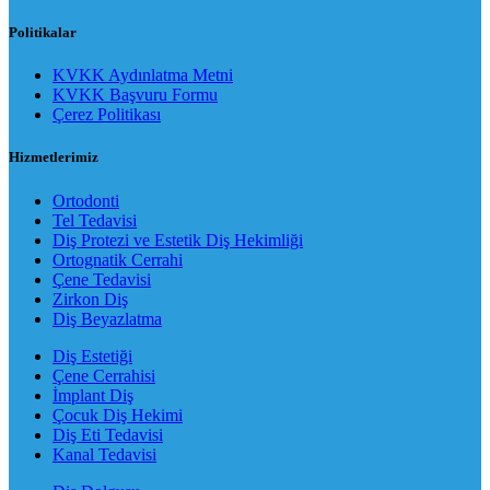
Politikalar
KVKK Aydınlatma Metni
KVKK Başvuru Formu
Çerez Politikası
Hizmetlerimiz
Ortodonti
Tel Tedavisi
Diş Protezi ve Estetik Diş Hekimliği
Ortognatik Cerrahi
Çene Tedavisi
Zirkon Diş
Diş Beyazlatma
Diş Estetiği
Çene Cerrahisi
İmplant Diş
Çocuk Diş Hekimi
Diş Eti Tedavisi
Kanal Tedavisi