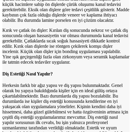
küçük hacimlere sahip ön dişlerde çürük oluşumu kanal tedavisi
gerektirebilir. Eksik olan dişlere göre tedavi çeşitlilik gösterir. Madde
kaybının çok fazla olduğu dişlerde veneer ve kaplama ihtiyacı
olabilir. Bu durumda lamine porselen en iyi çözüm olacaktır.
Kırık ve çatlak ön dişler: Kırılan diş sonucunda nekroz ve çatlak diş
sonucunda oluşan hassasiyetin var olması durumunda kanal tedavisi
gerekebilir. Çatlaklarda sıcak soğuk hassasiyeti dikkatle kontrol
edilir. Kırık olan dişlerde ise röntgen çekilerek komşu dişler
incelenir. Küçük olan dişler için bonding uygulaması yapılabilir.
Yine ışık geçirgenliği fazla olan zirkonyum veya seramik kaplamalar
ile tatmin edecek tedaviler uygulanır.
Diş Estetiği Nasıl Yapılır?
Herkesin farklı bir ağız yapısı ve diş yapısı bulunmaktadır. Genel
olarak bu yapıya bakıldığında kişiler için en ideal gülüş ortaya
çıkartılabilmektedir. Bazı durumlarda diş yapısı bozulabilir. Bu
durumlarda ise kişiler diş estetiği konusunda kendilerine en iyi
yakışacak olan uygulamalara yönelirler. Kişinin kendini daha iyi
hissetmesi, daha güzel gülebilmesi ve hatta özgüveninin artması için
çeşitli diş estetiği uygulamalarımız mevcuttur. Diş estetiği nasıl
yapılır sorusunun ilk cevabı, bu işin yalnızca profesyonel
uzmanlarımız tarafından verildiği olmaktadır. Estetik ve uyum