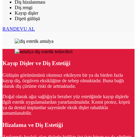
Diş hizalanması
Diş rengi
Kayıp dişler
Dişeti gülüşü
RANDEVU AL
Kayıp Dişler ve Diş Estetiği
Gülüşün görünümünü olumsuz etkileyen bir ya da birden fazla
kayıp diş, özgüven eksikliğine de sebep olmaktadır. Buna bağlı
olarak diş çürüme riski de artmaktadır.
Doğal olarak ağız sağlığıyla beraber yüz estetiğinde kayıp dişlerle
ilgili estetik uygulamalardan yararlanılmalıdır. Kısmi protez, köprü
ya da dental implantlar sayesinde eksik dişler rahatlıkla
tamamlanabilir.
Hizalama ve Diş Estetiği
Aralarında boşluk olan dişlerle birlikte üst üste binen ya da eğrilmiş