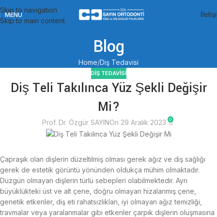
Skip to navigation
İletiş
MENU
Skip to main content
Blog
Home
Diş Tedavisi
DIŞ TEDAVISI
Diş Teli Takılınca Yüz Şekli Değişir
Mi?
0
Prof. Dr. Özgür SAYIN
On 29 Aralık 2023
Çapraşık olan dişlerin düzeltilmiş olması gerek ağız ve diş sağlığı
gerek de estetik görüntü yönünden oldukça mühim olmaktadır.
Düzgün olmayan dişlerin türlü sebepleri olabilmektedir. Ayrı
büyüklükteki üst ve alt çene, doğru olmayan hizalanmış çene,
genetik etkenler, diş eti rahatsızlıkları, iyi olmayan ağız temizliği,
travmalar veya yaralanmalar gibi etkenler çarpık dişlerin oluşmasına