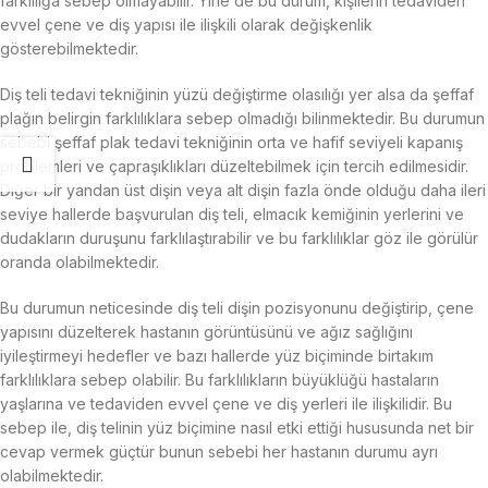
farklılığa sebep olmayabilir. Yine de bu durum, kişilerin tedaviden
evvel çene ve diş yapısı ile ilişkili olarak değişkenlik
gösterebilmektedir.
Diş teli tedavi tekniğinin yüzü değiştirme olasılığı yer alsa da şeffaf
plağın belirgin farklılıklara sebep olmadığı bilinmektedir. Bu durumun
sebebi şeffaf plak tedavi tekniğinin orta ve hafif seviyeli kapanış
problemleri ve çapraşıklıkları düzeltebilmek için tercih edilmesidir.
Diğer bir yandan üst dişin veya alt dişin fazla önde olduğu daha ileri
seviye hallerde başvurulan diş teli, elmacık kemiğinin yerlerini ve
dudakların duruşunu farklılaştırabilir ve bu farklılıklar göz ile görülür
oranda olabilmektedir.
Bu durumun neticesinde diş teli dişin pozisyonunu değiştirip, çene
yapısını düzelterek hastanın görüntüsünü ve ağız sağlığını
iyileştirmeyi hedefler ve bazı hallerde yüz biçiminde birtakım
farklılıklara sebep olabilir. Bu farklılıkların büyüklüğü hastaların
yaşlarına ve tedaviden evvel çene ve diş yerleri ile ilişkilidir. Bu
sebep ile, diş telinin yüz biçimine nasıl etki ettiği hususunda net bir
cevap vermek güçtür bunun sebebi her hastanın durumu ayrı
olabilmektedir.