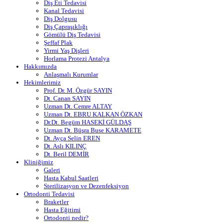
Diş Eti Tedavisi
Kanal Tedavisi
Diş Dolgusu
Diş Çapraşıklığı
Gömülü Diş Tedavisi
Şeffaf Plak
Yirmi Yaş Dişleri
Horlama Protezi Antalya
Hakkımızda
Anlaşmalı Kurumlar
Hekimlerimiz
Prof. Dr. M. Özgür SAYIN
Dt. Canan SAYIN
Uzman Dt. Cemre ALTAY
Uzman Dt. EBRU KALKAN ÖZKAN
Dr.Dt. Begüm HASEKİ GÜLDAŞ
Uzman Dt. Büşra Buse KARAMETE
Dt. Ayça Selin EREN
Dt. Aslı KILINÇ
Dt. Beril DEMİR
Kliniğimiz
Galeri
Hasta Kabul Saatleri
Sterilizasyon ve Dezenfeksiyon
Ortodonti Tedavisi
Braketler
Hasta Eğitimi
Ortodonti nedir?