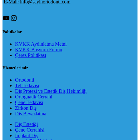
E-Mail: info@sayinortodonti.com
YouTube
Instagram
Politikalar
KVKK Aydınlatma Metni
KVKK Başvuru Formu
Çerez Politikası
Hizmetlerimiz
Ortodonti
Tel Tedavisi
Diş Protezi ve Estetik Diş Hekimliği
Ortognatik Cerrahi
Çene Tedavisi
Zirkon Diş
Diş Beyazlatma
Diş Estetiği
Çene Cerrahisi
İmplant Diş