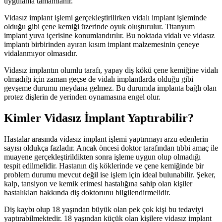
uygulama tamamlanır.
Vidasız implant işlemi gerçekleştirilirken vidalı implant işleminde
olduğu gibi çene kemiği üzerinde oyuk oluşturulur. Titanyum
implant yuva içerisine konumlandırılır. Bu noktada vidalı ve vidasız
implantı birbirinden ayıran kısım implant malzemesinin çeneye
vidalanmıyor olmasıdır.
Vidasız implantın olumlu tarafı, yapay diş kökü çene kemiğine vidalı
olmadığı için zaman geçse de vidalı implantlarda olduğu gibi
gevşeme durumu meydana gelmez. Bu durumda implanta bağlı olan
protez dişlerin de yerinden oynamasına engel olur.
Kimler Vidasız İmplant Yaptırabilir?
Hastalar arasında vidasız implant işlemi yaptırmayı arzu edenlerin
sayısı oldukça fazladır. Ancak öncesi doktor tarafından tıbbi amaç ile
muayene gerçekleştirildikten sonra işleme uygun olup olmadığı
tespit edilmelidir. Hastanın diş köklerinde ve çene kemiğinde bir
problem durumu mevcut değil ise işlem için ideal bulunabilir. Şeker,
kalp, tansiyon ve kemik erimesi hastalığına sahip olan kişiler
hastalıkları hakkında diş doktorunu bilgilendirmelidir.
Diş kaybı olup 18 yaşından büyük olan pek çok kişi bu tedaviyi
yaptırabilmektedir. 18 yaşından küçük olan kişilere vidasız implant