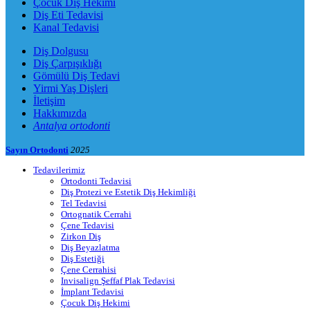
Çocuk Diş Hekimi
Diş Eti Tedavisi
Kanal Tedavisi
Diş Dolgusu
Diş Çarpışıklığı
Gömülü Diş Tedavi
Yirmi Yaş Dişleri
İletişim
Hakkımızda
Antalya ortodonti
Sayın Ortodonti
2025
Tedavilerimiz
Ortodonti Tedavisi
Diş Protezi ve Estetik Diş Hekimliği
Tel Tedavisi
Ortognatik Cerrahi
Çene Tedavisi
Zirkon Diş
Diş Beyazlatma
Diş Estetiği
Çene Cerrahisi
Invisalign Şeffaf Plak Tedavisi
İmplant Tedavisi
Çocuk Diş Hekimi