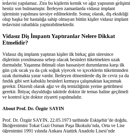
tedavisi yapılamaz. Zira bu kişilerin kemik ve ağız yapısının gelişimi
henüz son bulmamıştır. İlerleyen zamanlarda vidasız implant
işleminin yapılması tavsiye edilmektedir. Sonuç olarak, diş eksikliği
olup başka bir hastalığa sahip olmayan bütün kişiler vidasız implant
tedavisini rahatlıkla yaptırabilmektedir.
Vidasız Diş İmpantı Yaptıranlar Nelere Dikkat
Etmelidir?
Vidasız diş implantı yaptıran kişiler ilk birkaç gün süresince
dişlerinin yorulmasına sebep olacak besinleri tüketmekten uzak
durmalıdır. Yaşanma ihtimali olan hassasiyet durumlarına karşı ilk
gün çok sıcak ya da çok soğuk yiyecek ve içeceklerin tüketiminden
uzak durmakta yarar vardır. İlerleyen dönemlerde diş ile ceviz ya da
fındık gibi sert kabuklu besinleri kırmaya çalışmaktan kaçınmak
gerekir. Düzenli olarak ağız ve diş temizliğinin yerine getirilmesi
gerekir. İhtiyaç duyulduğu taktirde doktor ile temas haline geçilmeli
ve kontrol için doktor ziyareti yapılmalıdır.
About Prof. Dr. Özgür SAYIN
Prof. Dr. Özgür SAYIN, 22.05.1973 tarihinde Eskişehir’de doğdu.
İlköğrenimini Tokat Gazi Osman Paşa İlkokulu’nda, Orta ve Lise
öğrenimini 1991 yılında Ankara Atatürk Anadolu Lisesi’nde