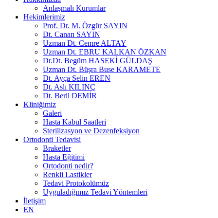
Anlaşmalı Kurumlar
Hekimlerimiz
Prof. Dr. M. Özgür SAYIN
Dt. Canan SAYIN
Uzman Dt. Cemre ALTAY
Uzman Dt. EBRU KALKAN ÖZKAN
Dr.Dt. Begüm HASEKİ GÜLDAŞ
Uzman Dt. Büşra Buse KARAMETE
Dt. Ayça Selin EREN
Dt. Aslı KILINÇ
Dt. Beril DEMİR
Kliniğimiz
Galeri
Hasta Kabul Saatleri
Sterilizasyon ve Dezenfeksiyon
Ortodonti Tedavisi
Braketler
Hasta Eğitimi
Ortodonti nedir?
Renkli Lastikler
Tedavi Protokolümüz
Uyguladığımız Tedavi Yöntemleri
İletişim
EN