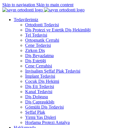
Skip to navigation
Skip to main content
Tedavilerimiz
Ortodonti Tedavisi
Diş Protezi ve Estetik Diş Hekimliği
Tel Tedavisi
Ortognatik Cerrahi
Çene Tedavisi
Zirkon Diş
Diş Beyazlatma
Diş Estetiği
Çene Cerrahisi
Invisalign Şeffaf Plak Tedavisi
İmplant Tedavisi
Çocuk Diş Hekimi
Diş Eti Tedavisi
Kanal Tedavisi
Diş Dolgusu
Diş Çapraşıklığı
Gömülü Diş Tedavisi
Şeffaf Plak
Yirmi Yaş Dişleri
Horlama Protezi Antalya
Hakkımızda