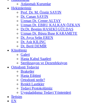
Anlaşmalı Kurumlar
Hekimlerimiz
Prof. Dr. M. Özgür SAYIN
Dt. Canan SAYIN
Uzman Dt. Cemre ALTAY
Uzman Dt. EBRU KALKAN ÖZKAN
Dr.Dt. Begüm HASEKİ GÜLDAŞ
Uzman Dt. Büşra Buse KARAMETE
Dt. Ayça Selin EREN
Dt. Aslı KILINÇ
Dt. Beril DEMİR
Kliniğimiz
Galeri
Hasta Kabul Saatleri
Sterilizasyon ve Dezenfeksiyon
Ortodonti Tedavisi
Braketler
Hasta Eğitimi
Ortodonti nedir?
Renkli Lastikler
Tedavi Protokolümüz
Uyguladığımız Tedavi Yöntemleri
İletişim
EN