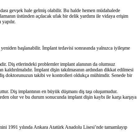
 vidası gevşek hale gelmiş olabilir. Bu halde hemen müdahalede
plamanın üstünden açılacak ufak bir delik yardımı ile vidaya erişim
yapılır.
yeniden başlanabilir. İmplant tedavisi sonrasında yalnızca iyileşme
dir. Diş etlerindeki problemler implant alanının da olumsuz
n kaldırılmalıdır. İmplant dişin takılmasının ardından dikkat edilmesi
diş doktorunuzun takibi ve kontrolleri oldukça mühimdir. Senede bir
cuttur. Diş implantının en büyük düşmanı diş taşı oluşumudur.
neden olur ve bu durum sonucunda implant dişin kaybı ile karşı karşıya
mini 1991 yılında Ankara Atatürk Anadolu Lisesi’nde tamamlayıp