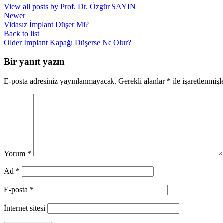
View all posts by Prof. Dr. Özgür SAYIN
Newer
Vidasız İmplant Düşer Mi?
Back to list
Older
İmplant Kapağı Düşerse Ne Olur?
Bir yanıt yazın
E-posta adresiniz yayınlanmayacak.
Gerekli alanlar
*
ile işaretlenmişl
Yorum
*
Ad
*
E-posta
*
İnternet sitesi