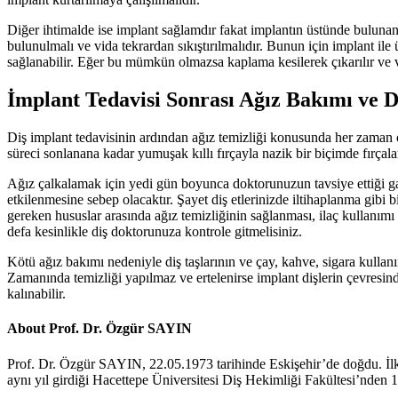
Diğer ihtimalde ise implant sağlamdır fakat implantın üstünde bulunan
bulunulmalı ve vida tekrardan sıkıştırılmalıdır. Bunun için implant il
sağlanabilir. Eğer bu mümkün olmazsa kaplama kesilerek çıkarılır ve vi
İmplant Tedavisi Sonrası Ağız Bakımı ve 
Diş implant tedavisinin ardından ağız temizliği konusunda her zaman ol
süreci sonlanana kadar yumuşak kıllı fırçayla nazik bir biçimde fırçal
Ağız çalkalamak için yedi gün boyunca doktorunuzun tavsiye ettiği gar
etkilenmesine sebep olacaktır. Şayet diş etlerinizde iltihaplanma gibi
gereken hususlar arasında ağız temizliğinin sağlanması, ilaç kullanı
defa kesinlikle diş doktorunuza kontrole gitmelisiniz.
Kötü ağız bakımı nedeniyle diş taşlarının ve çay, kahve, sigara kullan
Zamanında temizliği yapılmaz ve ertelenirse implant dişlerin çevresin
kalınabilir.
About Prof. Dr. Özgür SAYIN
Prof. Dr. Özgür SAYIN, 22.05.1973 tarihinde Eskişehir’de doğdu. İl
aynı yıl girdiği Hacettepe Üniversitesi Diş Hekimliği Fakültesi’nden 