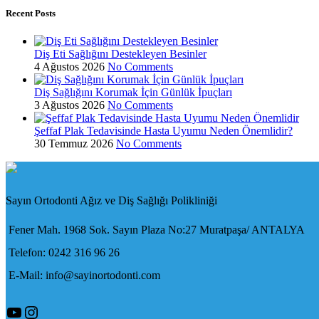
Recent Posts
Diş Eti Sağlığını Destekleyen Besinler
4 Ağustos 2026
No Comments
Diş Sağlığını Korumak İçin Günlük İpuçları
3 Ağustos 2026
No Comments
Şeffaf Plak Tedavisinde Hasta Uyumu Neden Önemlidir?
30 Temmuz 2026
No Comments
Sayın Ortodonti Ağız ve Diş Sağlığı Polikliniği
Fener Mah. 1968 Sok. Sayın Plaza No:27 Muratpaşa/ ANTALYA
Telefon: 0242 316 96 26
E-Mail: info@sayinortodonti.com
YouTube
Instagram