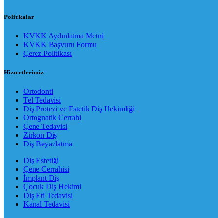
Politikalar
KVKK Aydınlatma Metni
KVKK Başvuru Formu
Çerez Politikası
Hizmetlerimiz
Ortodonti
Tel Tedavisi
Diş Protezi ve Estetik Diş Hekimliği
Ortognatik Cerrahi
Çene Tedavisi
Zirkon Diş
Diş Beyazlatma
Diş Estetiği
Çene Cerrahisi
İmplant Diş
Çocuk Diş Hekimi
Diş Eti Tedavisi
Kanal Tedavisi