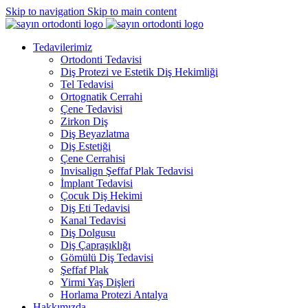
Skip to navigation
Skip to main content
Tedavilerimiz
Ortodonti Tedavisi
Diş Protezi ve Estetik Diş Hekimliği
Tel Tedavisi
Ortognatik Cerrahi
Çene Tedavisi
Zirkon Diş
Diş Beyazlatma
Diş Estetiği
Çene Cerrahisi
Invisalign Şeffaf Plak Tedavisi
İmplant Tedavisi
Çocuk Diş Hekimi
Diş Eti Tedavisi
Kanal Tedavisi
Diş Dolgusu
Diş Çapraşıklığı
Gömülü Diş Tedavisi
Şeffaf Plak
Yirmi Yaş Dişleri
Horlama Protezi Antalya
Hakkımızda