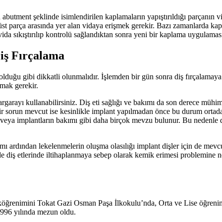
 abutment şeklinde isimlendirilen kaplamaların yapıştırıldığı parçanın
e üst parça arasında yer alan vidaya erişmek gerekir. Bazı zamanlarda ka
da sıkıştırılıp kontrolü sağlandıktan sonra yeni bir kaplama uygulaması 
Diş Fırçalama
duğu gibi dikkatli olunmalıdır. İşlemden bir gün sonra diş fırçalamaya 
amak gerekir.
garayı kullanabilirsiniz. Diş eti sağlığı ve bakımı da son derece mühim
 bir sorun mevcut ise kesinlikle implant yapılmadan önce bu durum ortada
mı veya implantların bakımı gibi daha birçok mevzu bulunur. Bu nedenle 
ımı ardından lekelenmelerin oluşma olasılığı implant dişler için de mev
de diş etlerinde iltihaplanmaya sebep olarak kemik erimesi problemine 
köğrenimini Tokat Gazi Osman Paşa İlkokulu’nda, Orta ve Lise öğreni
1996 yılında mezun oldu.