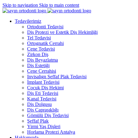
Skip to navigation
Skip to main content
Tedavilerimiz
Ortodonti Tedavisi
Diş Protezi ve Estetik Diş Hekimliği
Tel Tedavisi
Ortognatik Cerrahi
Çene Tedavisi
Zirkon Diş
Diş Beyazlatma
Diş Estetiği
Çene Cerrahisi
Invisalign Şeffaf Plak Tedavisi
İmplant Tedavisi
Çocuk Diş Hekimi
Diş Eti Tedavisi
Kanal Tedavisi
Diş Dolgusu
Diş Çapraşıklığı
Gömülü Diş Tedavisi
Şeffaf Plak
Yirmi Yaş Dişleri
Horlama Protezi Antalya
Hakkımızda