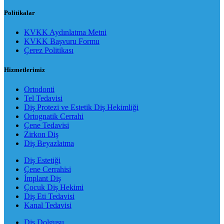
Politikalar
KVKK Aydınlatma Metni
KVKK Başvuru Formu
Çerez Politikası
Hizmetlerimiz
Ortodonti
Tel Tedavisi
Diş Protezi ve Estetik Diş Hekimliği
Ortognatik Cerrahi
Çene Tedavisi
Zirkon Diş
Diş Beyazlatma
Diş Estetiği
Çene Cerrahisi
İmplant Diş
Çocuk Diş Hekimi
Diş Eti Tedavisi
Kanal Tedavisi
Diş Dolgusu