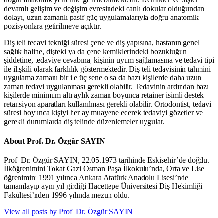
devamlı gelişim ve değişim evresindeki canlı dokular olduğundan
dolayı, uzun zamanlı pasif güç uygulamalarıyla doğru anatomik
pozisyonlara getirilmeye açıktır.
Diş teli tedavi tekniği süresi çene ve diş yapısına, hastanın genel
sağlık haline, dişteki ya da çene kemiklerindeki bozukluğun
şiddetine, tedaviye cevabına, kişinin uyum sağlamasına ve tedavi tipi
ile ilişkili olarak farklılık göstermektedir. Diş teli tedavisinin tahmini
uygulama zamanı bir ile üç sene olsa da bazı kişilerde daha uzun
zaman tedavi uygulanması gerekli olabilir. Tedavinin ardından bazı
kişilerde minimum altı aylık zaman boyunca retainer isimli destek
retansiyon aparatları kullanılması gerekli olabilir. Ortodontist, tedavi
süresi boyunca kişiyi her ay muayene ederek tedaviyi gözetler ve
gerekli durumlarda diş telinde düzenlemeler uygular.
About Prof. Dr. Özgür SAYIN
Prof. Dr. Özgür SAYIN, 22.05.1973 tarihinde Eskişehir’de doğdu.
İlköğrenimini Tokat Gazi Osman Paşa İlkokulu’nda, Orta ve Lise
öğrenimini 1991 yılında Ankara Atatürk Anadolu Lisesi’nde
tamamlayıp aynı yıl girdiği Hacettepe Üniversitesi Diş Hekimliği
Fakültesi’nden 1996 yılında mezun oldu.
View all posts by Prof. Dr. Özgür SAYIN