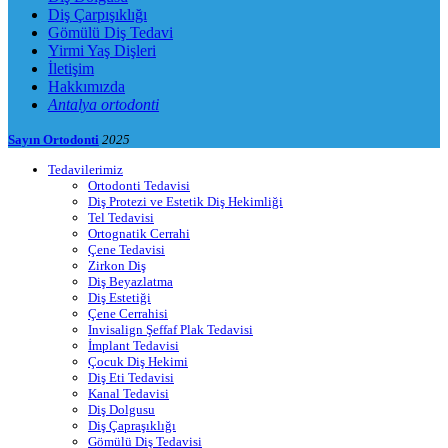
Diş Çarpışıklığı
Gömülü Diş Tedavi
Yirmi Yaş Dişleri
İletişim
Hakkımızda
Antalya ortodonti
Sayın Ortodonti
2025
Tedavilerimiz
Ortodonti Tedavisi
Diş Protezi ve Estetik Diş Hekimliği
Tel Tedavisi
Ortognatik Cerrahi
Çene Tedavisi
Zirkon Diş
Diş Beyazlatma
Diş Estetiği
Çene Cerrahisi
Invisalign Şeffaf Plak Tedavisi
İmplant Tedavisi
Çocuk Diş Hekimi
Diş Eti Tedavisi
Kanal Tedavisi
Diş Dolgusu
Diş Çapraşıklığı
Gömülü Diş Tedavisi