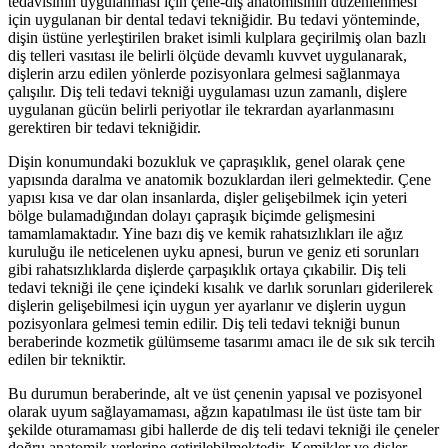
tedavisinin uygulanması için çene-diş anatomisinin düzenlenmesi
için uygulanan bir dental tedavi tekniğidir. Bu tedavi yönteminde,
dişin üstüne yerleştirilen braket isimli kulplara geçirilmiş olan bazlı
diş telleri vasıtası ile belirli ölçüde devamlı kuvvet uygulanarak,
dişlerin arzu edilen yönlerde pozisyonlara gelmesi sağlanmaya
çalışılır. Diş teli tedavi tekniği uygulaması uzun zamanlı, dişlere
uygulanan gücün belirli periyotlar ile tekrardan ayarlanmasını
gerektiren bir tedavi tekniğidir.
Dişin konumundaki bozukluk ve çapraşıklık, genel olarak çene
yapısında daralma ve anatomik bozuklardan ileri gelmektedir. Çene
yapısı kısa ve dar olan insanlarda, dişler gelişebilmek için yeteri
bölge bulamadığından dolayı çapraşık biçimde gelişmesini
tamamlamaktadır. Yine bazı diş ve kemik rahatsızlıkları ile ağız
kuruluğu ile neticelenen uyku apnesi, burun ve geniz eti sorunları
gibi rahatsızlıklarda dişlerde çarpaşıklık ortaya çıkabilir. Diş teli
tedavi tekniği ile çene içindeki kısalık ve darlık sorunları giderilerek
dişlerin gelişebilmesi için uygun yer ayarlanır ve dişlerin uygun
pozisyonlara gelmesi temin edilir. Diş teli tedavi tekniği bunun
beraberinde kozmetik gülümseme tasarımı amacı ile de sık sık tercih
edilen bir tekniktir.
Bu durumun beraberinde, alt ve üst çenenin yapısal ve pozisyonel
olarak uyum sağlayamaması, ağzın kapatılması ile üst üste tam bir
şekilde oturamaması gibi hallerde de diş teli tedavi tekniği ile çeneler
doğru anatomik yerlerine getirilebilmektedir. Kemikler ve dişler