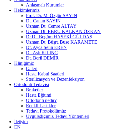
Anlaşmalı Kurumlar
Hekimlerimiz
Prof. Dr. M. Özgür SAYIN
Dt. Canan SAYIN
Uzman Dt. Cemre ALTAY
Uzman Dt. EBRU KALKAN ÖZKAN
Dr.Dt. Begüm HASEKİ GÜLDAŞ
Uzman Dt. Büşra Buse KARAMETE
Dt. Ayça Selin EREN
Dt. Aslı KILINÇ
Dt. Beril DEMİR
Kliniğimiz
Galeri
Hasta Kabul Saatleri
Sterilizasyon ve Dezenfeksiyon
Ortodonti Tedavisi
Braketler
Hasta Eğitimi
Ortodonti nedir?
Renkli Lastikler
Tedavi Protokolümüz
Uyguladığımız Tedavi Yöntemleri
İletişim
EN