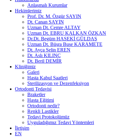
Anlaşmalı Kurumlar
Hekimlerimiz
Prof. Dr. M. Özgür SAYIN
Dt. Canan SAYIN
Uzman Dt. Cemre ALTAY
Uzman Dt. EBRU KALKAN ÖZKAN
Dr.Dt. Begüm HASEKİ GÜLDAŞ
Uzman Dt. Büşra Buse KARAMETE
Dt. Ayça Selin EREN
Dt. Aslı KILINÇ
Dt. Beril DEMİR
Kliniğimiz
Galeri
Hasta Kabul Saatleri
Sterilizasyon ve Dezenfeksiyon
Ortodonti Tedavisi
Braketler
Hasta Eğitimi
Ortodonti nedir?
Renkli Lastikler
Tedavi Protokolümüz
Uyguladığımız Tedavi Yöntemleri
İletişim
EN