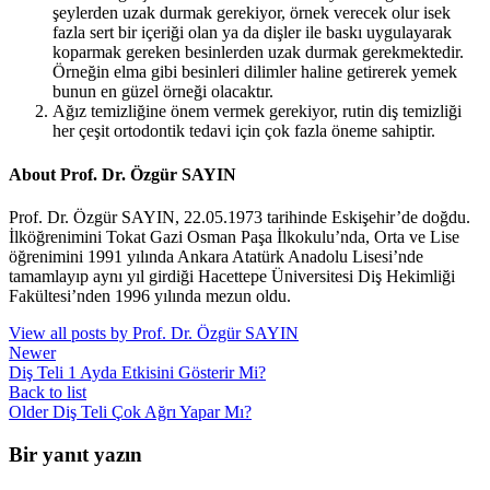
şeylerden uzak durmak gerekiyor, örnek verecek olur isek
fazla sert bir içeriği olan ya da dişler ile baskı uygulayarak
koparmak gereken besinlerden uzak durmak gerekmektedir.
Örneğin elma gibi besinleri dilimler haline getirerek yemek
bunun en güzel örneği olacaktır.
Ağız temizliğine önem vermek gerekiyor, rutin diş temizliği
her çeşit ortodontik tedavi için çok fazla öneme sahiptir.
About Prof. Dr. Özgür SAYIN
Prof. Dr. Özgür SAYIN, 22.05.1973 tarihinde Eskişehir’de doğdu.
İlköğrenimini Tokat Gazi Osman Paşa İlkokulu’nda, Orta ve Lise
öğrenimini 1991 yılında Ankara Atatürk Anadolu Lisesi’nde
tamamlayıp aynı yıl girdiği Hacettepe Üniversitesi Diş Hekimliği
Fakültesi’nden 1996 yılında mezun oldu.
View all posts by Prof. Dr. Özgür SAYIN
Newer
Diş Teli 1 Ayda Etkisini Gösterir Mi?
Back to list
Older
Diş Teli Çok Ağrı Yapar Mı?
Bir yanıt yazın