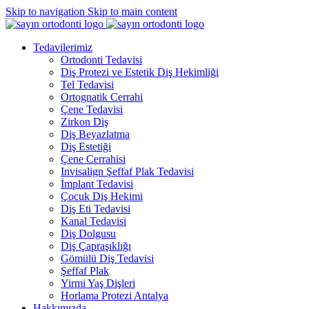
Skip to navigation
Skip to main content
Tedavilerimiz
Ortodonti Tedavisi
Diş Protezi ve Estetik Diş Hekimliği
Tel Tedavisi
Ortognatik Cerrahi
Çene Tedavisi
Zirkon Diş
Diş Beyazlatma
Diş Estetiği
Çene Cerrahisi
Invisalign Şeffaf Plak Tedavisi
İmplant Tedavisi
Çocuk Diş Hekimi
Diş Eti Tedavisi
Kanal Tedavisi
Diş Dolgusu
Diş Çapraşıklığı
Gömülü Diş Tedavisi
Şeffaf Plak
Yirmi Yaş Dişleri
Horlama Protezi Antalya
Hakkımızda