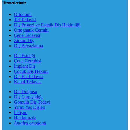
Hizmetlerimiz
Ortodonti
Tel Tedavisi
Diş Protezi ve Estetik Diş Hekimliği
Ortognatik Cerrahi
Çene Tedavisi
Zirkon Diş
Diş Beyazlatma
Diş Estetiği
Çene Cerrahisi
İmplant Diş
Çocuk Diş Hekimi
Diş Eti Tedavisi
Kanal Tedavisi
Diş Dolgusu
Diş Çarpışıklığı
Gömülü Diş Tedavi
Yirmi Yaş Dişleri
İletişim
Hakkımızda
Antalya ortodonti