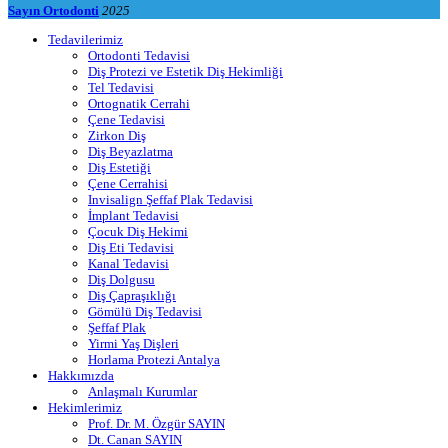
Sayın Ortodonti
2025
Tedavilerimiz
Ortodonti Tedavisi
Diş Protezi ve Estetik Diş Hekimliği
Tel Tedavisi
Ortognatik Cerrahi
Çene Tedavisi
Zirkon Diş
Diş Beyazlatma
Diş Estetiği
Çene Cerrahisi
Invisalign Şeffaf Plak Tedavisi
İmplant Tedavisi
Çocuk Diş Hekimi
Diş Eti Tedavisi
Kanal Tedavisi
Diş Dolgusu
Diş Çapraşıklığı
Gömülü Diş Tedavisi
Şeffaf Plak
Yirmi Yaş Dişleri
Horlama Protezi Antalya
Hakkımızda
Anlaşmalı Kurumlar
Hekimlerimiz
Prof. Dr. M. Özgür SAYIN
Dt. Canan SAYIN