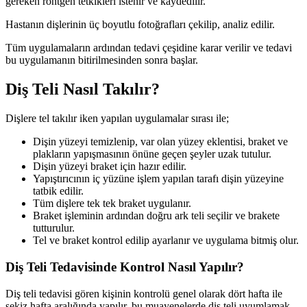
gereken röntgen tetkikleri istenir ve kaydedilir.
Hastanın dişlerinin üç boyutlu fotoğrafları çekilip, analiz edilir.
Tüm uygulamaların ardından tedavi çeşidine karar verilir ve tedavi
bu uygulamanın bitirilmesinden sonra başlar.
Diş Teli Nasıl Takılır?
Dişlere tel takılır iken yapılan uygulamalar sırası ile;
Dişin yüzeyi temizlenip, var olan yüzey eklentisi, braket ve
plakların yapışmasının önüne geçen şeyler uzak tutulur.
Dişin yüzeyi braket için hazır edilir.
Yapıştırıcının iç yüzüne işlem yapılan tarafı dişin yüzeyine
tatbik edilir.
Tüm dişlere tek tek braket uygulanır.
Braket işleminin ardından doğru ark teli seçilir ve brakete
tutturulur.
Tel ve braket kontrol edilip ayarlanır ve uygulama bitmiş olur.
Diş Teli Tedavisinde Kontrol Nasıl Yapılır?
Diş teli tedavisi gören kişinin kontrolü genel olarak dört hafta ile
sekiz hafta aralığında yapılır, bu muayenelerde diş teli uyumlamak