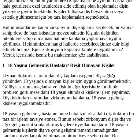
uygulanmaz? Sualinin yanıtı öteki kaplamalar ile aynıdır. Diş küçük
hale getirilerek özel ürünlerden elde edilmiş olan kaplamalar dişin
yüzeyine giydirilmektedir. Kişiler bilhassa diş beyazlatma veya
estetik gülümseme için bu tarz kaplamaları seçmektedir.
Bütün insanlar ne kadar zirkonyum diş kaplama seçilecek bir yapıya
sahip dese de bazı istisnalar mevzubahistir. Kişinin değinilen
niteliklere sahip olmaması halinde kaplama yaptırmaya uygun
görülmez. Hekiminizden hangi hallerde seçebileceğinize dair bilgi
edinebilirsiniz. Eğer zirkonyum kaplama kimlere uygulanmaz?
Merak içerisinde iseniz bu makalemize göz atabilirsiniz.
1- 18 Yaşına Gelmemiş Hastalar/ Reşit Olmayan Kişiler
Uzman doktorlar tarafından diş kaplaması genel diş sağlığı
yönünden 18 yaşında olmayan kişiler için uygun görülmemektedir.
Gülüş tasarımı amaçlansa ve kişinin ağız içerisinde farklı bir
problem görülmese dahi 18 yaşın altındaki kişilere işlem yapılmaz.
Diş doktorları tarafından zirkonyum kaplama, 18 yaşına gelmiş
kişilere uygulanmaktadır.
18 yaşına gelmemiş hastanın anne baba izni olsa dahi diş doktoru bu
tarz bir işlemi tavsiye etmez. Bunun sebebi zirkonyum dişler diş ve
ağız gelişmesini sonlandırmış kişilere uygulanmaktadır. 18 yaşına
gelmemiş kişilerin diş ve çene gelişimi tamamlanmadığından
kaplama uygulamak iyi olmayan bir neticeye sebep olur. Bu