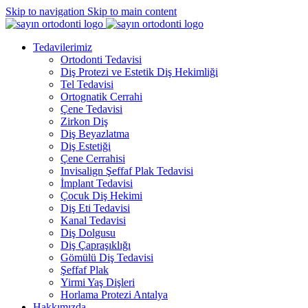
Skip to navigation
Skip to main content
Tedavilerimiz
Ortodonti Tedavisi
Diş Protezi ve Estetik Diş Hekimliği
Tel Tedavisi
Ortognatik Cerrahi
Çene Tedavisi
Zirkon Diş
Diş Beyazlatma
Diş Estetiği
Çene Cerrahisi
Invisalign Şeffaf Plak Tedavisi
İmplant Tedavisi
Çocuk Diş Hekimi
Diş Eti Tedavisi
Kanal Tedavisi
Diş Dolgusu
Diş Çapraşıklığı
Gömülü Diş Tedavisi
Şeffaf Plak
Yirmi Yaş Dişleri
Horlama Protezi Antalya
Hakkımızda