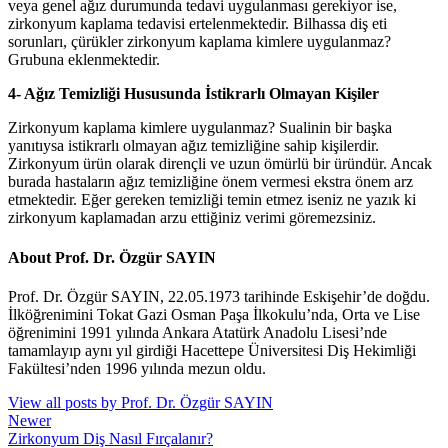
veya genel ağız durumunda tedavi uygulanması gerekiyor ise,
zirkonyum kaplama tedavisi ertelenmektedir. Bilhassa diş eti
sorunları, çürükler zirkonyum kaplama kimlere uygulanmaz?
Grubuna eklenmektedir.
4- Ağız Temizliği Hususunda İstikrarlı Olmayan Kişiler
Zirkonyum kaplama kimlere uygulanmaz? Sualinin bir başka
yanıtıysa istikrarlı olmayan ağız temizliğine sahip kişilerdir.
Zirkonyum ürün olarak dirençli ve uzun ömürlü bir üründür. Ancak
burada hastaların ağız temizliğine önem vermesi ekstra önem arz
etmektedir. Eğer gereken temizliği temin etmez iseniz ne yazık ki
zirkonyum kaplamadan arzu ettiğiniz verimi göremezsiniz.
About Prof. Dr. Özgür SAYIN
Prof. Dr. Özgür SAYIN, 22.05.1973 tarihinde Eskişehir’de doğdu.
İlköğrenimini Tokat Gazi Osman Paşa İlkokulu’nda, Orta ve Lise
öğrenimini 1991 yılında Ankara Atatürk Anadolu Lisesi’nde
tamamlayıp aynı yıl girdiği Hacettepe Üniversitesi Diş Hekimliği
Fakültesi’nden 1996 yılında mezun oldu.
View all posts by Prof. Dr. Özgür SAYIN
Newer
Zirkonyum Diş Nasıl Fırçalanır?