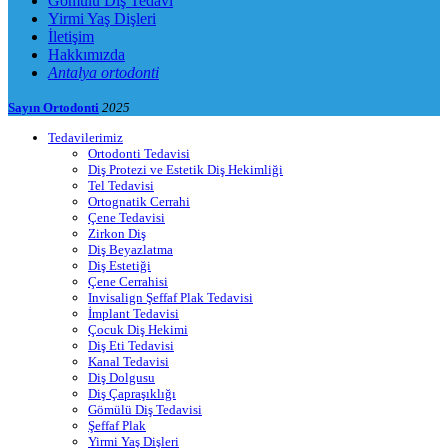
Gömülü Diş Tedavi
Yirmi Yaş Dişleri
İletişim
Hakkımızda
Antalya ortodonti
Sayın Ortodonti
2025
Tedavilerimiz
Ortodonti Tedavisi
Diş Protezi ve Estetik Diş Hekimliği
Tel Tedavisi
Ortognatik Cerrahi
Çene Tedavisi
Zirkon Diş
Diş Beyazlatma
Diş Estetiği
Çene Cerrahisi
Invisalign Şeffaf Plak Tedavisi
İmplant Tedavisi
Çocuk Diş Hekimi
Diş Eti Tedavisi
Kanal Tedavisi
Diş Dolgusu
Diş Çapraşıklığı
Gömülü Diş Tedavisi
Şeffaf Plak
Yirmi Yaş Dişleri