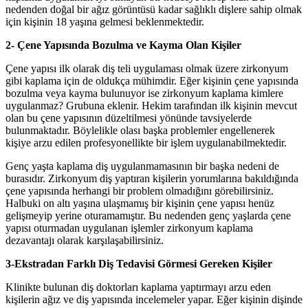
nedenden doğal bir ağız görüntüsü kadar sağlıklı dişlere sahip olmak
için kişinin 18 yaşına gelmesi beklenmektedir.
2- Çene Yapısında Bozulma ve Kayma Olan Kişiler
Çene yapısı ilk olarak diş teli uygulaması olmak üzere zirkonyum
gibi kaplama için de oldukça mühimdir. Eğer kişinin çene yapısında
bozulma veya kayma bulunuyor ise zirkonyum kaplama kimlere
uygulanmaz? Grubuna eklenir. Hekim tarafından ilk kişinin mevcut
olan bu çene yapısının düzeltilmesi yönünde tavsiyelerde
bulunmaktadır. Böylelikle olası başka problemler engellenerek
kişiye arzu edilen profesyonellikte bir işlem uygulanabilmektedir.
Genç yaşta kaplama diş uygulanmamasının bir başka nedeni de
burasıdır. Zirkonyum diş yaptıran kişilerin yorumlarına bakıldığında
çene yapısında herhangi bir problem olmadığını görebilirsiniz.
Halbuki on altı yaşına ulaşmamış bir kişinin çene yapısı henüz
gelişmeyip yerine oturamamıştır. Bu nedenden genç yaşlarda çene
yapısı oturmadan uygulanan işlemler zirkonyum kaplama
dezavantajı olarak karşılaşabilirsiniz.
3-Ekstradan Farklı Diş Tedavisi Görmesi Gereken Kişiler
Klinikte bulunan diş doktorları kaplama yaptırmayı arzu eden
kişilerin ağız ve diş yapısında incelemeler yapar. Eğer kişinin dişinde