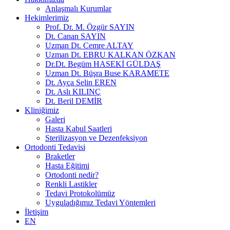
Anlaşmalı Kurumlar
Hekimlerimiz
Prof. Dr. M. Özgür SAYIN
Dt. Canan SAYIN
Uzman Dt. Cemre ALTAY
Uzman Dt. EBRU KALKAN ÖZKAN
Dr.Dt. Begüm HASEKİ GÜLDAŞ
Uzman Dt. Büşra Buse KARAMETE
Dt. Ayça Selin EREN
Dt. Aslı KILINÇ
Dt. Beril DEMİR
Kliniğimiz
Galeri
Hasta Kabul Saatleri
Sterilizasyon ve Dezenfeksiyon
Ortodonti Tedavisi
Braketler
Hasta Eğitimi
Ortodonti nedir?
Renkli Lastikler
Tedavi Protokolümüz
Uyguladığımız Tedavi Yöntemleri
İletişim
EN