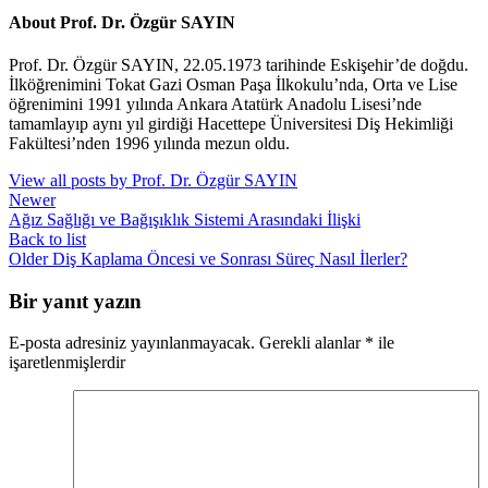
About Prof. Dr. Özgür SAYIN
Prof. Dr. Özgür SAYIN, 22.05.1973 tarihinde Eskişehir’de doğdu.
İlköğrenimini Tokat Gazi Osman Paşa İlkokulu’nda, Orta ve Lise
öğrenimini 1991 yılında Ankara Atatürk Anadolu Lisesi’nde
tamamlayıp aynı yıl girdiği Hacettepe Üniversitesi Diş Hekimliği
Fakültesi’nden 1996 yılında mezun oldu.
View all posts by Prof. Dr. Özgür SAYIN
Newer
Ağız Sağlığı ve Bağışıklık Sistemi Arasındaki İlişki
Back to list
Older
Diş Kaplama Öncesi ve Sonrası Süreç Nasıl İlerler?
Bir yanıt yazın
E-posta adresiniz yayınlanmayacak.
Gerekli alanlar
*
ile
işaretlenmişlerdir