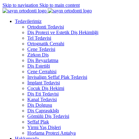
Skip to navigation
Skip to main content
Tedavilerimiz
Ortodonti Tedavisi
Diş Protezi ve Estetik Diş Hekimliği
Tel Tedavisi
Ortognatik Cerrahi
Çene Tedavisi
Zirkon Diş
Diş Beyazlatma
Diş Estetiği
Çene Cerrahisi
Invisalign Şeffaf Plak Tedavisi
İmplant Tedavisi
Çocuk Diş Hekimi
Diş Eti Tedavisi
Kanal Tedavisi
Diş Dolgusu
Diş Çapraşıklığı
Gömülü Diş Tedavisi
Şeffaf Plak
Yirmi Yaş Dişleri
Horlama Protezi Antalya
Hakkımızda