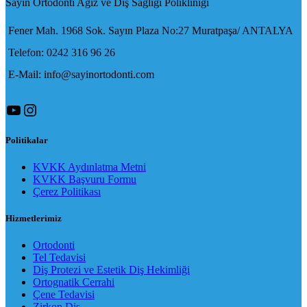
Sayın Ortodonti Ağız ve Diş Sağlığı Polikliniği
Fener Mah. 1968 Sok. Sayın Plaza No:27 Muratpaşa/ ANTALYA
Telefon: 0242 316 96 26
E-Mail: info@sayinortodonti.com
YouTube
Instagram
Politikalar
KVKK Aydınlatma Metni
KVKK Başvuru Formu
Çerez Politikası
Hizmetlerimiz
Ortodonti
Tel Tedavisi
Diş Protezi ve Estetik Diş Hekimliği
Ortognatik Cerrahi
Çene Tedavisi
Zirkon Diş