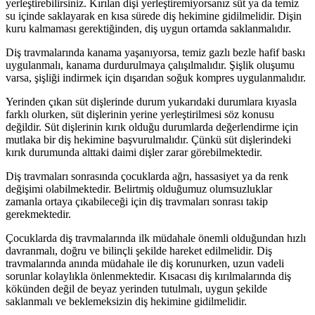
yerleştirebilirsiniz. Kırılan dişi yerleştiremiyorsanız süt ya da temiz
su içinde saklayarak en kısa sürede diş hekimine gidilmelidir. Dişin
kuru kalmaması gerektiğinden, diş uygun ortamda saklanmalıdır.
Diş travmalarında kanama yaşanıyorsa, temiz gazlı bezle hafif baskı
uygulanmalı, kanama durdurulmaya çalışılmalıdır. Şişlik oluşumu
varsa, şişliği indirmek için dışarıdan soğuk kompres uygulanmalıdır.
Yerinden çıkan süt dişlerinde durum yukarıdaki durumlara kıyasla
farklı olurken, süt dişlerinin yerine yerleştirilmesi söz konusu
değildir. Süt dişlerinin kırık olduğu durumlarda değerlendirme için
mutlaka bir diş hekimine başvurulmalıdır. Çünkü süt dişlerindeki
kırık durumunda alttaki daimi dişler zarar görebilmektedir.
Diş travmaları sonrasında çocuklarda ağrı, hassasiyet ya da renk
değişimi olabilmektedir. Belirtmiş olduğumuz olumsuzluklar
zamanla ortaya çıkabileceği için diş travmaları sonrası takip
gerekmektedir.
Çocuklarda diş travmalarında ilk müdahale önemli olduğundan hızlı
davranmalı, doğru ve bilinçli şekilde hareket edilmelidir. Diş
travmalarında anında müdahale ile diş korunurken, uzun vadeli
sorunlar kolaylıkla önlenmektedir. Kısacası diş kırılmalarında diş
kökünden değil de beyaz yerinden tutulmalı, uygun şekilde
saklanmalı ve beklemeksizin diş hekimine gidilmelidir.