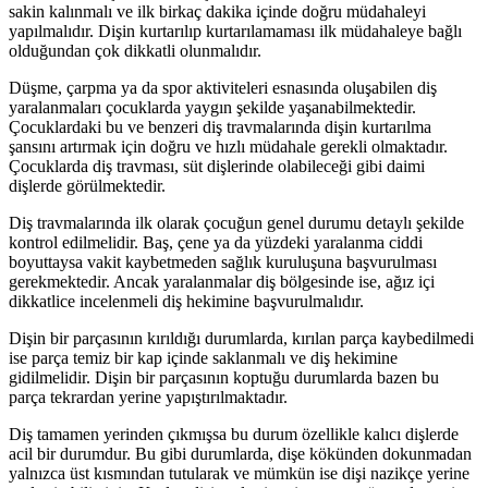
sakin kalınmalı ve ilk birkaç dakika içinde doğru müdahaleyi
yapılmalıdır. Dişin kurtarılıp kurtarılamaması ilk müdahaleye bağlı
olduğundan çok dikkatli olunmalıdır.
Düşme, çarpma ya da spor aktiviteleri esnasında oluşabilen diş
yaralanmaları çocuklarda yaygın şekilde yaşanabilmektedir.
Çocuklardaki bu ve benzeri diş travmalarında dişin kurtarılma
şansını artırmak için doğru ve hızlı müdahale gerekli olmaktadır.
Çocuklarda diş travması, süt dişlerinde olabileceği gibi daimi
dişlerde görülmektedir.
Diş travmalarında ilk olarak çocuğun genel durumu detaylı şekilde
kontrol edilmelidir. Baş, çene ya da yüzdeki yaralanma ciddi
boyuttaysa vakit kaybetmeden sağlık kuruluşuna başvurulması
gerekmektedir. Ancak yaralanmalar diş bölgesinde ise, ağız içi
dikkatlice incelenmeli diş hekimine başvurulmalıdır.
Dişin bir parçasının kırıldığı durumlarda, kırılan parça kaybedilmedi
ise parça temiz bir kap içinde saklanmalı ve diş hekimine
gidilmelidir. Dişin bir parçasının koptuğu durumlarda bazen bu
parça tekrardan yerine yapıştırılmaktadır.
Diş tamamen yerinden çıkmışsa bu durum özellikle kalıcı dişlerde
acil bir durumdur. Bu gibi durumlarda, dişe kökünden dokunmadan
yalnızca üst kısmından tutularak ve mümkün ise dişi nazikçe yerine