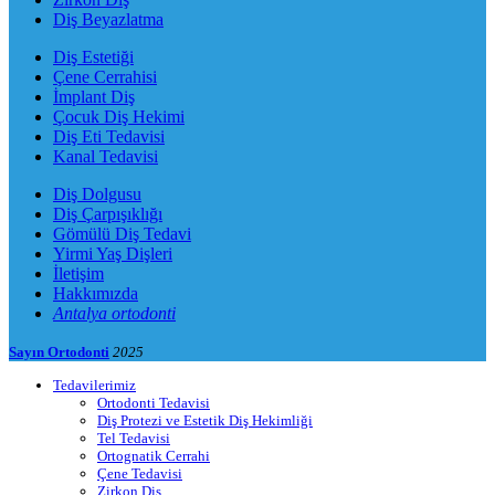
Diş Beyazlatma
Diş Estetiği
Çene Cerrahisi
İmplant Diş
Çocuk Diş Hekimi
Diş Eti Tedavisi
Kanal Tedavisi
Diş Dolgusu
Diş Çarpışıklığı
Gömülü Diş Tedavi
Yirmi Yaş Dişleri
İletişim
Hakkımızda
Antalya ortodonti
Sayın Ortodonti
2025
Tedavilerimiz
Ortodonti Tedavisi
Diş Protezi ve Estetik Diş Hekimliği
Tel Tedavisi
Ortognatik Cerrahi
Çene Tedavisi
Zirkon Diş