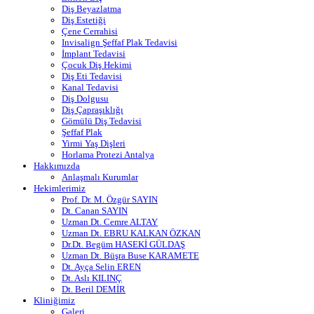
Diş Beyazlatma
Diş Estetiği
Çene Cerrahisi
Invisalign Şeffaf Plak Tedavisi
İmplant Tedavisi
Çocuk Diş Hekimi
Diş Eti Tedavisi
Kanal Tedavisi
Diş Dolgusu
Diş Çapraşıklığı
Gömülü Diş Tedavisi
Şeffaf Plak
Yirmi Yaş Dişleri
Horlama Protezi Antalya
Hakkımızda
Anlaşmalı Kurumlar
Hekimlerimiz
Prof. Dr. M. Özgür SAYIN
Dt. Canan SAYIN
Uzman Dt. Cemre ALTAY
Uzman Dt. EBRU KALKAN ÖZKAN
Dr.Dt. Begüm HASEKİ GÜLDAŞ
Uzman Dt. Büşra Buse KARAMETE
Dt. Ayça Selin EREN
Dt. Aslı KILINÇ
Dt. Beril DEMİR
Kliniğimiz
Galeri