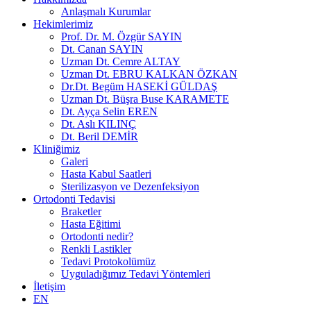
Anlaşmalı Kurumlar
Hekimlerimiz
Prof. Dr. M. Özgür SAYIN
Dt. Canan SAYIN
Uzman Dt. Cemre ALTAY
Uzman Dt. EBRU KALKAN ÖZKAN
Dr.Dt. Begüm HASEKİ GÜLDAŞ
Uzman Dt. Büşra Buse KARAMETE
Dt. Ayça Selin EREN
Dt. Aslı KILINÇ
Dt. Beril DEMİR
Kliniğimiz
Galeri
Hasta Kabul Saatleri
Sterilizasyon ve Dezenfeksiyon
Ortodonti Tedavisi
Braketler
Hasta Eğitimi
Ortodonti nedir?
Renkli Lastikler
Tedavi Protokolümüz
Uyguladığımız Tedavi Yöntemleri
İletişim
EN