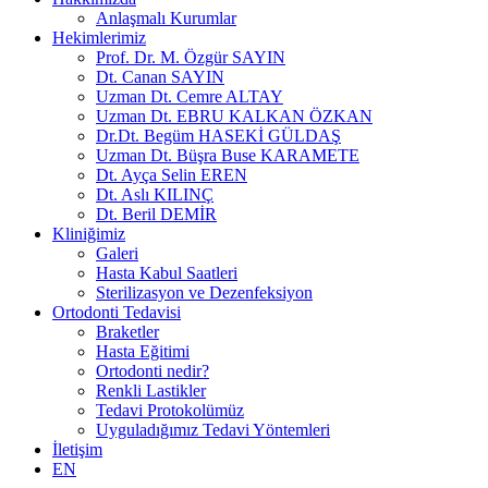
Anlaşmalı Kurumlar
Hekimlerimiz
Prof. Dr. M. Özgür SAYIN
Dt. Canan SAYIN
Uzman Dt. Cemre ALTAY
Uzman Dt. EBRU KALKAN ÖZKAN
Dr.Dt. Begüm HASEKİ GÜLDAŞ
Uzman Dt. Büşra Buse KARAMETE
Dt. Ayça Selin EREN
Dt. Aslı KILINÇ
Dt. Beril DEMİR
Kliniğimiz
Galeri
Hasta Kabul Saatleri
Sterilizasyon ve Dezenfeksiyon
Ortodonti Tedavisi
Braketler
Hasta Eğitimi
Ortodonti nedir?
Renkli Lastikler
Tedavi Protokolümüz
Uyguladığımız Tedavi Yöntemleri
İletişim
EN