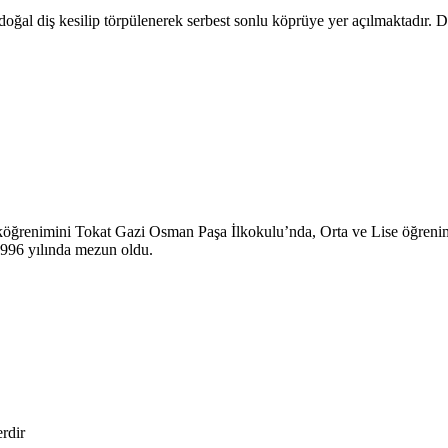
ğal diş kesilip törpülenerek serbest sonlu köprüye yer açılmaktadır. Dah
köğrenimini Tokat Gazi Osman Paşa İlkokulu’nda, Orta ve Lise öğreni
1996 yılında mezun oldu.
erdir