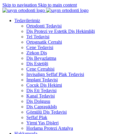
Skip to navigation
Skip to main content
Tedavilerimiz
Ortodonti Tedavisi
Diş Protezi ve Estetik Diş Hekimliği
Tel Tedavisi
Ortognatik Cerrahi
Çene Tedavisi
Zirkon Diş
Diş Beyazlatma
Diş Estetiği
Çene Cerrahisi
Invisalign Şeffaf Plak Tedavisi
İmplant Tedavisi
Çocuk Diş Hekimi
Diş Eti Tedavisi
Kanal Tedavisi
Diş Dolgusu
Diş Çapraşıklığı
Gömülü Diş Tedavisi
Şeffaf Plak
Yirmi Yaş Dişleri
Horlama Protezi Antalya
Hakkımızda