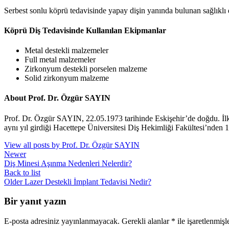
Serbest sonlu köprü tedavisinde yapay dişin yanında bulunan sağlıklı do
Köprü Diş Tedavisinde Kullanılan Ekipmanlar
Metal destekli malzemeler
Full metal malzemeler
Zirkonyum destekli porselen malzeme
Solid zirkonyum malzeme
About Prof. Dr. Özgür SAYIN
Prof. Dr. Özgür SAYIN, 22.05.1973 tarihinde Eskişehir’de doğdu. İl
aynı yıl girdiği Hacettepe Üniversitesi Diş Hekimliği Fakültesi’nden 
View all posts by Prof. Dr. Özgür SAYIN
Newer
Diş Minesi Aşınma Nedenleri Nelerdir?
Back to list
Older
Lazer Destekli İmplant Tedavisi Nedir?
Bir yanıt yazın
E-posta adresiniz yayınlanmayacak.
Gerekli alanlar
*
ile işaretlenmişl