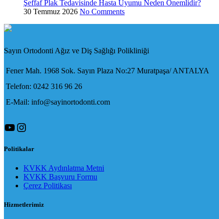
Şeffaf Plak Tedavisinde Hasta Uyumu Neden Önemlidir?
30 Temmuz 2026
No Comments
Sayın Ortodonti Ağız ve Diş Sağlığı Polikliniği
Fener Mah. 1968 Sok. Sayın Plaza No:27 Muratpaşa/ ANTALYA
Telefon: 0242 316 96 26
E-Mail: info@sayinortodonti.com
YouTube
Instagram
Politikalar
KVKK Aydınlatma Metni
KVKK Başvuru Formu
Çerez Politikası
Hizmetlerimiz