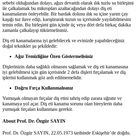
sebebi olduğundan dolayı, ağızı devamlı olarak ılık tuzlu su birleşimi
ile çalkalamak bu mikropları azaltacağından dolayı diş eti
kanamalarını önleyebilir. Bir bardak dolusu ılık su içine yarım çay
kaşığı tuz ilave edip, karıştırarak tuzun su içerisinde yayılabilmesini
temin edin. Bu birleşimi gün içinde üç veya dört defa birkaç dakika
zamanla çalkalayıp tükürmelisiniz.
Diş eti kanamalarına iyi gelebilecek ve evinizde yapabileceğiniz
doğal teknikler şu şekildedir:
Ağız Temizliğine Özen Göstermelisiniz
Dişlerinizin daha sağlıklı olmasını sağlamak ve diş eti kanamasına
iyi gelebilmesi için gün içerisinde 2 defa dişleri fırçalamak ve diş
iplerini kullanmak göz ardı edilmemelidir.
Doğru Fırça Kullanmalısınız
Yumuşak olmayan fırçalar diş etini tahriş edip zarara uğratır ve
kanamaya yol açar. Diş eti kanama sorunu olan bireylerin daha
yumuşak fırçaları kullanması gerekir.
About Prof. Dr. Özgür SAYIN
Prof. Dr. Özgür SAYIN, 22.05.1973 tarihinde Eskişehir’de doğdu.