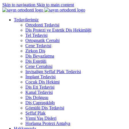
Skip to navigation
Skip to main content
Tedavilerimiz
Ortodonti Tedavisi
Diş Protezi ve Estetik Diş Hekimliği
Tel Tedavisi
Ortognatik Cerrahi
Çene Tedavisi
Zirkon Diş
Diş Beyazlatma
Diş Estetiği
Çene Cerrahisi
Invisalign Şeffaf Plak Tedavisi
İmplant Tedavisi
Çocuk Diş Hekimi
Diş Eti Tedavisi
Kanal Tedavisi
Diş Dolgusu
Diş Çapraşıklığı
Gömülü Diş Tedavisi
Şeffaf Plak
Yirmi Yaş Dişleri
Horlama Protezi Antalya
Hakkımızda