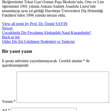
İlköğrenimini Tokat Gazi Osman Paşa İlkokulu’nda, Orta ve Lise
öğrenimini 1991 yılında Ankara Atatürk Anadolu Lisesi’nde
tamamlayıp aynı yıl girdiği Hacettepe Üniversitesi Diş Hekimliği
Fakültesi’nden 1996 yılında mezun oldu.
View all posts by Prof. Dr. Özgür SAYIN
Newer
Çocuklarda Diş Fırçalama Alışkanlığı Nasıl Kazandırılır?
Back to list
Older
Diş Eti Çekilmesi Nedenleri ve Tedavisi
Bir yanıt yazın
E-posta adresiniz yayınlanmayacak.
Gerekli alanlar
*
ile
işaretlenmişlerdir
Yorum
*
Ad
*