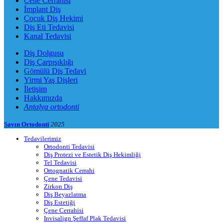
Çene Cerrahisi
İmplant Diş
Çocuk Diş Hekimi
Diş Eti Tedavisi
Kanal Tedavisi
Diş Dolgusu
Diş Çarpışıklığı
Gömülü Diş Tedavi
Yirmi Yaş Dişleri
İletişim
Hakkımızda
Antalya ortodonti
Sayın Ortodonti
2025
Tedavilerimiz
Ortodonti Tedavisi
Diş Protezi ve Estetik Diş Hekimliği
Tel Tedavisi
Ortognatik Cerrahi
Çene Tedavisi
Zirkon Diş
Diş Beyazlatma
Diş Estetiği
Çene Cerrahisi
Invisalign Şeffaf Plak Tedavisi