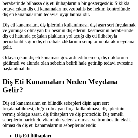
beraberinde bilhassa diş eti iltihaplarının bir göstergesidir. Sıklıkla
ortaya çıkan diş eti kanamaları mevzubahis ise hekim kontrolünde
diş eti kanamalarının tedavisi uygulanmalıdır.
Diş eti kanamaları, diş iplerinin kullanılması, dişi aşırı sert fırçalamak
ve yumuşak olmayan bir besinin diş etlerini kesmesinin beraberinde
diş eti hattında çoğalan plakların yol açtığı diş eti iltihabıyla
periodontitis gibi diş eti rahatsızlıklarının semptomu olarak meydana
gelir.
Ortaya çıkan diş eti kanaması göz ardı edilmemeli, diş doktoruna
gidilmeli ve altında olan sebebin belirli hale getirilip tedavi evresine
başlanılmalıdır.
Diş Eti Kanamaları Neden Meydana
Gelir?
Diş eti kanamasının en bilindik sebepleri dişin aşırı sert
fırçalanabilmesi, doğru olmayan fırça kullanılması, diş iplerinin
vermiş olduğu zarar, diş iltihapları ve diş protezidir. Diş temelli
sebeplerin haricinde vitaminin yetersiz olması ve trombositin eksik
olması da diş eti kanamalarının sebeplerindendir.
Diş Eti İltihapları