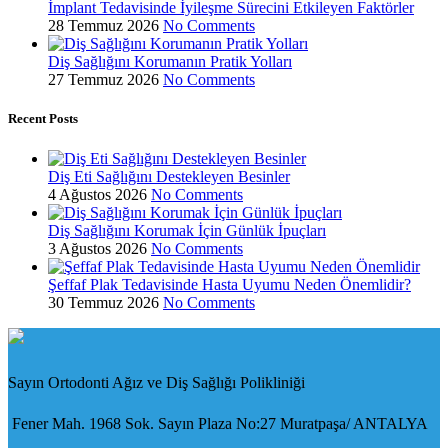
İmplant Tedavisinde İyileşme Sürecini Etkileyen Faktörler
28 Temmuz 2026
No Comments
Diş Sağlığını Korumanın Pratik Yolları
27 Temmuz 2026
No Comments
Recent Posts
Diş Eti Sağlığını Destekleyen Besinler
4 Ağustos 2026
No Comments
Diş Sağlığını Korumak İçin Günlük İpuçları
3 Ağustos 2026
No Comments
Şeffaf Plak Tedavisinde Hasta Uyumu Neden Önemlidir?
30 Temmuz 2026
No Comments
Sayın Ortodonti Ağız ve Diş Sağlığı Polikliniği
Fener Mah. 1968 Sok. Sayın Plaza No:27 Muratpaşa/ ANTALYA