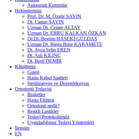
Anlaşmalı Kurumlar
Hekimlerimiz
Prof. Dr. M. Özgür SAYIN
Dt. Canan SAYIN
Uzman Dt. Cemre ALTAY
Uzman Dt. EBRU KALKAN ÖZKAN
Dr.Dt. Begüm HASEKİ GÜLDAŞ
Uzman Dt. Büşra Buse KARAMETE
Dt. Ayça Selin EREN
Dt. Aslı KILINÇ
Dt. Beril DEMİR
Kliniğimiz
Galeri
Hasta Kabul Saatleri
Sterilizasyon ve Dezenfeksiyon
Ortodonti Tedavisi
Braketler
Hasta Eğitimi
Ortodonti nedir?
Renkli Lastikler
Tedavi Protokolümüz
Uyguladığımız Tedavi Yöntemleri
İletişim
EN