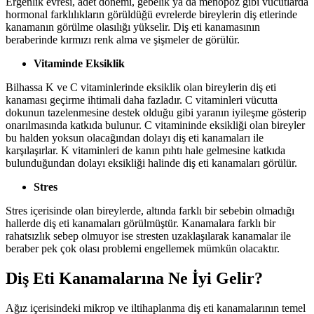
Ergenlik evresi, adet dönemi, gebelik ya da menopoz gibi vücutlarda
hormonal farklılıkların görüldüğü evrelerde bireylerin diş etlerinde
kanamanın görülme olasılığı yükselir. Diş eti kanamasının
beraberinde kırmızı renk alma ve şişmeler de görülür.
Vitaminde Eksiklik
Bilhassa K ve C vitaminlerinde eksiklik olan bireylerin diş eti
kanaması geçirme ihtimali daha fazladır. C vitaminleri vücutta
dokunun tazelenmesine destek olduğu gibi yaranın iyileşme gösterip
onarılmasında katkıda bulunur. C vitamininde eksikliği olan bireyler
bu halden yoksun olacağından dolayı diş eti kanamaları ile
karşılaşırlar. K vitaminleri de kanın pıhtı hale gelmesine katkıda
bulunduğundan dolayı eksikliği halinde diş eti kanamaları görülür.
Stres
Stres içerisinde olan bireylerde, altında farklı bir sebebin olmadığı
hallerde diş eti kanamaları görülmüştür. Kanamalara farklı bir
rahatsızlık sebep olmuyor ise stresten uzaklaşılarak kanamalar ile
beraber pek çok olası problemi engellemek mümkün olacaktır.
Diş Eti Kanamalarına Ne İyi Gelir?
Ağız içerisindeki mikrop ve iltihaplanma diş eti kanamalarının temel