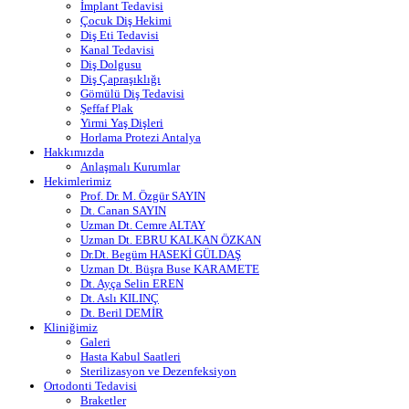
İmplant Tedavisi
Çocuk Diş Hekimi
Diş Eti Tedavisi
Kanal Tedavisi
Diş Dolgusu
Diş Çapraşıklığı
Gömülü Diş Tedavisi
Şeffaf Plak
Yirmi Yaş Dişleri
Horlama Protezi Antalya
Hakkımızda
Anlaşmalı Kurumlar
Hekimlerimiz
Prof. Dr. M. Özgür SAYIN
Dt. Canan SAYIN
Uzman Dt. Cemre ALTAY
Uzman Dt. EBRU KALKAN ÖZKAN
Dr.Dt. Begüm HASEKİ GÜLDAŞ
Uzman Dt. Büşra Buse KARAMETE
Dt. Ayça Selin EREN
Dt. Aslı KILINÇ
Dt. Beril DEMİR
Kliniğimiz
Galeri
Hasta Kabul Saatleri
Sterilizasyon ve Dezenfeksiyon
Ortodonti Tedavisi
Braketler