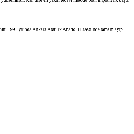
yükselmiştir. Asıl dişe en yakın tedavi metodu olan implant ilk başta
mini 1991 yılında Ankara Atatürk Anadolu Lisesi’nde tamamlayıp