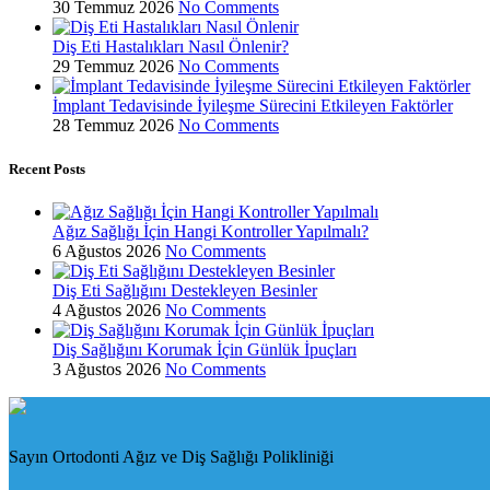
30 Temmuz 2026
No Comments
Diş Eti Hastalıkları Nasıl Önlenir?
29 Temmuz 2026
No Comments
İmplant Tedavisinde İyileşme Sürecini Etkileyen Faktörler
28 Temmuz 2026
No Comments
Recent Posts
Ağız Sağlığı İçin Hangi Kontroller Yapılmalı?
6 Ağustos 2026
No Comments
Diş Eti Sağlığını Destekleyen Besinler
4 Ağustos 2026
No Comments
Diş Sağlığını Korumak İçin Günlük İpuçları
3 Ağustos 2026
No Comments
Sayın Ortodonti Ağız ve Diş Sağlığı Polikliniği