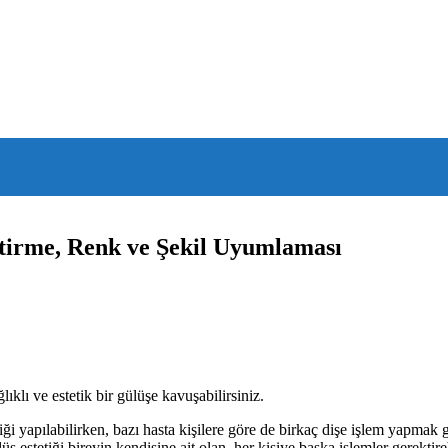
eştirme, Renk ve Şekil Uyumlaması
ıklı ve estetik bir gülüşe kavuşabilirsiniz.
i yapılabilirken, bazı hasta kişilere göre de birkaç dişe işlem yapmak ge
 estetiği bireyin kendisine ait olan, her kişiye başka işlemler gerektire