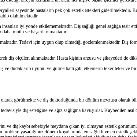
ryalleri sayesinde hastaların pek çok estetik istekleri giderilmektedir.
ahip olabilmektedir.
insanları iyi yönde etkilememektedir. Diş sağlığı genel sağlığa tesir et
 daha mutlu ve başarılı olmaktadır.
ınmaktadır. Tedavi için uygun olup olmadığı gözlemlenmektedir. Diş form
erek diş ölçüleri alınmaktadır. Hasta kişinin arzusu ve şikayetleri de dikk
 diş ve dudakların uyumu ve gülme hattı gibi etkenlerin teker teker ve b
vi olarak görülmekte ve diş doktorluğunda bir dönüm mevzusu olarak bil
tedavisiyle diş estetiğine ve ağız sağlığına kavuşurlar. Kaybedilen asıl d
levini ve diş kaybı sebebiyle meydana çıkan iyi olmayan estetik görünü
n problem yaşadığımız dönem koşullarında en sağlıklı ve en estetik şek