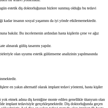
 Bugün estetik diş doktorluğunun bizlere sunmuş olduğu bu tedavi
tiği kadar insanın sosyal yaşamını da iyi yönde etkilememektedir.
una bakılır. Bu incelemenin ardından hasta kişilerin çene ve ağız
ate alınarak gülüş tasarımı yapılır.
irbirleriyle olan uyumu estetik gülümseme analizinin yapılmasında
inmektedir.
işlere en yakın alternatif olarak implant tedavi yöntemi, hasta kişiler
mü yok etmek adına diş kemiğine monte edilen genellikle titanyum olan
ilde implant tedavisiyle gerçekleşmektedir. Diş doktorluğunda geçen