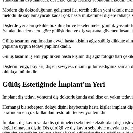
Modern diş doktorluğunun gelişmesi ile, tercih edilen yeni teknik mate
metodu ile sayılamayacak kadar çok hasta mükemmel dişlere rahatça s
Dişlerde yer alan şekilde bozulmalar ve lekelenmeler günlük yaşantıda 
Yapılan incelemelere göre gülüşlerine ve diş yapısına güvenen insanlar
Gülüş tasarımı yapılmadan evvel hasta kişinin ağız sağlığı dikkate al
yapısına uygun tedavi yapılmaktadır.
Gülüş tasarım işlemi yapılırken hasta kişinin diş ağız fotoğrafları çekil
Dişlerin rengi, boyları, diş eti seviyesi, dizimi gülümsediğiniz zaman
oldukça mühimdir.
Gülüş Estetiğinde İmplant’ın Yeri
İmplant diş tedavi yöntemi diş doktorluğunda asıl dişe en yakın teda
Herhangi bir sebepten dolayı dişini kaybetmiş hasta kişiler implant diş 
tarafından en çok kullanılan restoratif tedavi yöntemidir.
İmplant, diş kaybı ya da diş çürümeleri sebebiyle eksik olan dişin iş
doğal olmayan diştir. Diş çürüğü ve diş kaybı sebebiyle meydana gele