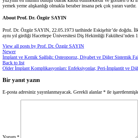
yüzyılın en mühim buluşu olarak kabul edilmektedir ve görülen o ki imp
yemek yeme alışkanlığı olmakla beraber insana pek çok yararı vardır.
About Prof. Dr. Özgür SAYIN
Prof. Dr. Özgür SAYIN, 22.05.1973 tarihinde Eskişehir’de doğdu. İl
aynı yıl girdiği Hacettepe Üniversitesi Diş Hekimliği Fakültesi’nden 
View all posts by Prof. Dr. Özgür SAYIN
Newer
İmplant ve Kemik Sağlığı: Osteoporoz, Diyabet ve Diğer Sistemik Fak
Back to list
Older
İmplant Komplikasyonları: Enfeksiyonlar, Peri-İmplantit ve Di
Bir yanıt yazın
E-posta adresiniz yayınlanmayacak.
Gerekli alanlar
*
ile işaretlenmişl
Yorum
*