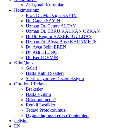
Anlaşmalı Kurumlar
Hekimlerimiz
Prof. Dr. M. Özgür SAYIN
Dt. Canan SAYIN
Uzman Dt. Cemre ALTAY
Uzman Dt. EBRU KALKAN ÖZKAN
Dr.Dt. Begüm HASEKİ GÜLDAŞ
Uzman Dt. Büşra Buse KARAMETE
Dt. Ayça Selin EREN
Dt. Aslı KILINÇ
Dt. Beril DEMİR
Kliniğimiz
Galeri
Hasta Kabul Saatleri
Sterilizasyon ve Dezenfeksiyon
Ortodonti Tedavisi
Braketler
Hasta Eğitimi
Ortodonti nedir?
Renkli Lastikler
Tedavi Protokolümüz
Uyguladığımız Tedavi Yöntemleri
İletişim
EN