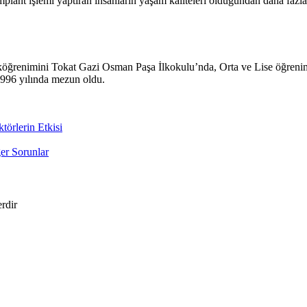
lant işlemi yaptıran insanların yaşam kaliteleri olduğundan daha fazla 
köğrenimini Tokat Gazi Osman Paşa İlkokulu’nda, Orta ve Lise öğreni
1996 yılında mezun oldu.
törlerin Etkisi
ğer Sorunlar
erdir