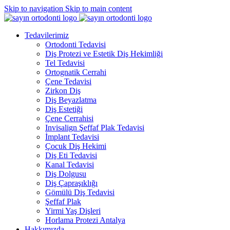
Skip to navigation
Skip to main content
Tedavilerimiz
Ortodonti Tedavisi
Diş Protezi ve Estetik Diş Hekimliği
Tel Tedavisi
Ortognatik Cerrahi
Çene Tedavisi
Zirkon Diş
Diş Beyazlatma
Diş Estetiği
Çene Cerrahisi
Invisalign Şeffaf Plak Tedavisi
İmplant Tedavisi
Çocuk Diş Hekimi
Diş Eti Tedavisi
Kanal Tedavisi
Diş Dolgusu
Diş Çapraşıklığı
Gömülü Diş Tedavisi
Şeffaf Plak
Yirmi Yaş Dişleri
Horlama Protezi Antalya
Hakkımızda