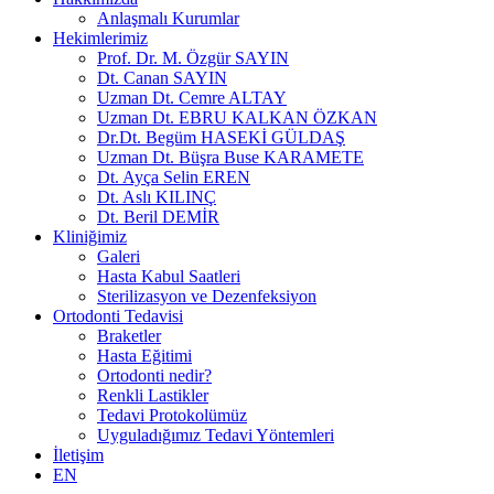
Anlaşmalı Kurumlar
Hekimlerimiz
Prof. Dr. M. Özgür SAYIN
Dt. Canan SAYIN
Uzman Dt. Cemre ALTAY
Uzman Dt. EBRU KALKAN ÖZKAN
Dr.Dt. Begüm HASEKİ GÜLDAŞ
Uzman Dt. Büşra Buse KARAMETE
Dt. Ayça Selin EREN
Dt. Aslı KILINÇ
Dt. Beril DEMİR
Kliniğimiz
Galeri
Hasta Kabul Saatleri
Sterilizasyon ve Dezenfeksiyon
Ortodonti Tedavisi
Braketler
Hasta Eğitimi
Ortodonti nedir?
Renkli Lastikler
Tedavi Protokolümüz
Uyguladığımız Tedavi Yöntemleri
İletişim
EN