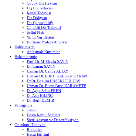
Çocuk Diş Hekimi
Diş Eti Tedavisi
Kanal Tedavisi
Diş Dolgusu
Diş Çapraşıklığı
Gömülü Diş Tedavisi
Şeffaf Plak
Yirmi Yaş Dişleri
Horlama Protezi Antalya
Hakkımızda
Anlaşmalı Kurumlar
Hekimlerimiz
Prof. Dr. M. Özgür SAYIN
Dt. Canan SAYIN
Uzman Dt. Cemre ALTAY
Uzman Dt. EBRU KALKAN ÖZKAN
Dr.Dt. Begüm HASEKİ GÜLDAŞ
Uzman Dt. Büşra Buse KARAMETE
Dt. Ayça Selin EREN
Dt. Aslı KILINÇ
Dt. Beril DEMİR
Kliniğimiz
Galeri
Hasta Kabul Saatleri
Sterilizasyon ve Dezenfeksiyon
Ortodonti Tedavisi
Braketler
Hasta Eğitimi