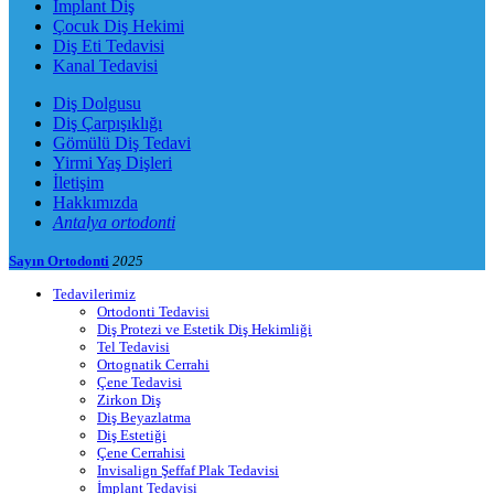
İmplant Diş
Çocuk Diş Hekimi
Diş Eti Tedavisi
Kanal Tedavisi
Diş Dolgusu
Diş Çarpışıklığı
Gömülü Diş Tedavi
Yirmi Yaş Dişleri
İletişim
Hakkımızda
Antalya ortodonti
Sayın Ortodonti
2025
Tedavilerimiz
Ortodonti Tedavisi
Diş Protezi ve Estetik Diş Hekimliği
Tel Tedavisi
Ortognatik Cerrahi
Çene Tedavisi
Zirkon Diş
Diş Beyazlatma
Diş Estetiği
Çene Cerrahisi
Invisalign Şeffaf Plak Tedavisi
İmplant Tedavisi