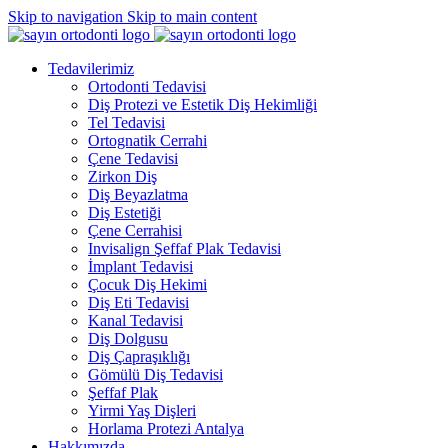
Skip to navigation
Skip to main content
Tedavilerimiz
Ortodonti Tedavisi
Diş Protezi ve Estetik Diş Hekimliği
Tel Tedavisi
Ortognatik Cerrahi
Çene Tedavisi
Zirkon Diş
Diş Beyazlatma
Diş Estetiği
Çene Cerrahisi
Invisalign Şeffaf Plak Tedavisi
İmplant Tedavisi
Çocuk Diş Hekimi
Diş Eti Tedavisi
Kanal Tedavisi
Diş Dolgusu
Diş Çapraşıklığı
Gömülü Diş Tedavisi
Şeffaf Plak
Yirmi Yaş Dişleri
Horlama Protezi Antalya
Hakkımızda