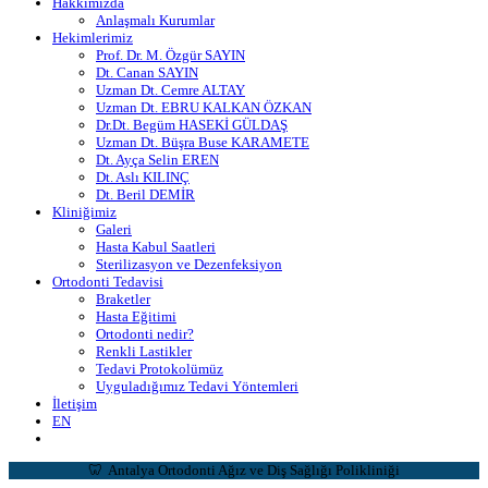
Hakkımızda
Anlaşmalı Kurumlar
Hekimlerimiz
Prof. Dr. M. Özgür SAYIN
Dt. Canan SAYIN
Uzman Dt. Cemre ALTAY
Uzman Dt. EBRU KALKAN ÖZKAN
Dr.Dt. Begüm HASEKİ GÜLDAŞ
Uzman Dt. Büşra Buse KARAMETE
Dt. Ayça Selin EREN
Dt. Aslı KILINÇ
Dt. Beril DEMİR
Kliniğimiz
Galeri
Hasta Kabul Saatleri
Sterilizasyon ve Dezenfeksiyon
Ortodonti Tedavisi
Braketler
Hasta Eğitimi
Ortodonti nedir?
Renkli Lastikler
Tedavi Protokolümüz
Uyguladığımız Tedavi Yöntemleri
İletişim
EN
🦷 Antalya Ortodonti Ağız ve Diş Sağlığı Polikliniği