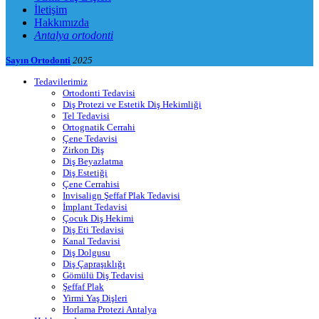
İletişim
Hakkımızda
Antalya ortodonti
Sayın Ortodonti
2025
Tedavilerimiz
Ortodonti Tedavisi
Diş Protezi ve Estetik Diş Hekimliği
Tel Tedavisi
Ortognatik Cerrahi
Çene Tedavisi
Zirkon Diş
Diş Beyazlatma
Diş Estetiği
Çene Cerrahisi
Invisalign Şeffaf Plak Tedavisi
İmplant Tedavisi
Çocuk Diş Hekimi
Diş Eti Tedavisi
Kanal Tedavisi
Diş Dolgusu
Diş Çapraşıklığı
Gömülü Diş Tedavisi
Şeffaf Plak
Yirmi Yaş Dişleri
Horlama Protezi Antalya