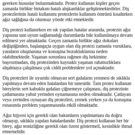
gereken hususlar bulunmaktadır. Protez kullanan kişiler geçen
zamanla birlikte birtakım hatalı alışkanlıklar geliştirmektedirler. Diş
protezlerinin hatalı kullanımı protezlerin kullanım ömrünü kısaltırken
ağız sağlığına da olumsuz yönde etki etmektedir.
Diş protezi kullanırken en sık yapılan hatalar arasında, protezin ağız
yapısına tam uyum sağlamadığı durumlarda bile kullanılmaya devam
edilmesi yer almaktadır. Geçen zamanla birlikte ağız dokuları
değiştiğinden, başlangıçta uygun olan diş protezi zamanla vuruklara,
yaraların oluşmasına ve konuşma bozukluklarına neden
olabilmektedir. Yaşanan sorunlara rağmen diş hekimine
başvurmadan, diş protezinden kaynaklı yaşanan rahatsızlıklara
alışılmaya çalışılması çok ciddi problemlere yol açmaktadır.
Diş protezleri ile uyumlu olmayan sert gıdaların yenmesi de sıklıkla
yapılmaya devam eden hatalardan bir tanesidir. Tam protez kullanan
bireylerin sert kabuklu gıdaları çiğnemeye çalışması, diş protezinin
çatlamasına yahut yerinden oynamasına neden olmaktadır. Çatlayan
veya yerinden oynayan diş protezleri, yemek yerken ya da konuşma
esnasında problem yaşanmasında etkili olmaktadır.
Ağız hijyeni için gerekli olan bakımların yapılmaması da doğru
olmayıp, sıklıkla yapılan hatalardandır. Diş protezi kullanan her bir
birey, ağız temizliğine gerekli olan özeni göstermeli, kesinlikle ihmal
etmemelidir.