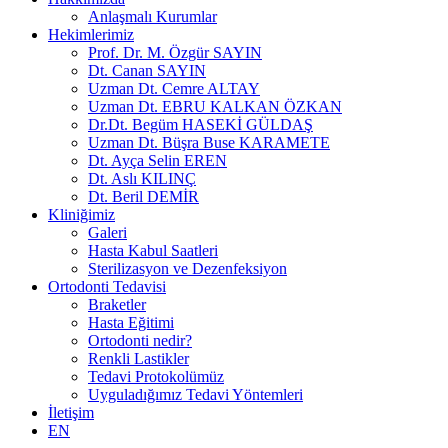
Anlaşmalı Kurumlar
Hekimlerimiz
Prof. Dr. M. Özgür SAYIN
Dt. Canan SAYIN
Uzman Dt. Cemre ALTAY
Uzman Dt. EBRU KALKAN ÖZKAN
Dr.Dt. Begüm HASEKİ GÜLDAŞ
Uzman Dt. Büşra Buse KARAMETE
Dt. Ayça Selin EREN
Dt. Aslı KILINÇ
Dt. Beril DEMİR
Kliniğimiz
Galeri
Hasta Kabul Saatleri
Sterilizasyon ve Dezenfeksiyon
Ortodonti Tedavisi
Braketler
Hasta Eğitimi
Ortodonti nedir?
Renkli Lastikler
Tedavi Protokolümüz
Uyguladığımız Tedavi Yöntemleri
İletişim
EN