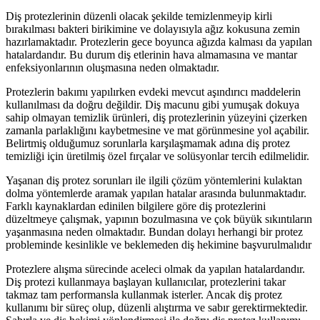
Diş protezlerinin düzenli olacak şekilde temizlenmeyip kirli
bırakılması bakteri birikimine ve dolayısıyla ağız kokusuna zemin
hazırlamaktadır. Protezlerin gece boyunca ağızda kalması da yapılan
hatalardandır. Bu durum diş etlerinin hava almamasına ve mantar
enfeksiyonlarının oluşmasına neden olmaktadır.
Protezlerin bakımı yapılırken evdeki mevcut aşındırıcı maddelerin
kullanılması da doğru değildir. Diş macunu gibi yumuşak dokuya
sahip olmayan temizlik ürünleri, diş protezlerinin yüzeyini çizerken
zamanla parlaklığını kaybetmesine ve mat görünmesine yol açabilir.
Belirtmiş olduğumuz sorunlarla karşılaşmamak adına diş protez
temizliği için üretilmiş özel fırçalar ve solüsyonlar tercih edilmelidir.
Yaşanan diş protez sorunları ile ilgili çözüm yöntemlerini kulaktan
dolma yöntemlerde aramak yapılan hatalar arasında bulunmaktadır.
Farklı kaynaklardan edinilen bilgilere göre diş protezlerini
düzeltmeye çalışmak, yapının bozulmasına ve çok büyük sıkıntıların
yaşanmasına neden olmaktadır. Bundan dolayı herhangi bir protez
probleminde kesinlikle ve beklemeden diş hekimine başvurulmalıdır
Protezlere alışma sürecinde aceleci olmak da yapılan hatalardandır.
Diş protezi kullanmaya başlayan kullanıcılar, protezlerini takar
takmaz tam performansla kullanmak isterler. Ancak diş protez
kullanımı bir süreç olup, düzenli alıştırma ve sabır gerektirmektedir.