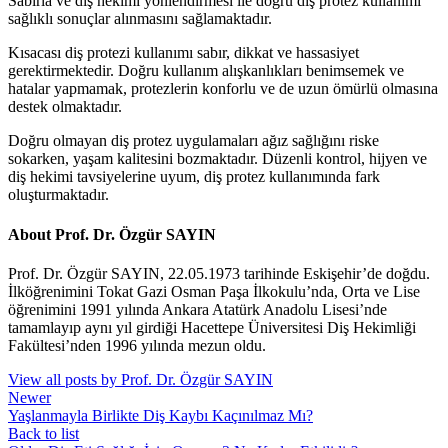
Sabırla ve diş hekimi yönlendirmesi ile doğru diş protez kullanımı
sağlıklı sonuçlar alınmasını sağlamaktadır.
Kısacası diş protezi kullanımı sabır, dikkat ve hassasiyet
gerektirmektedir. Doğru kullanım alışkanlıkları benimsemek ve
hatalar yapmamak, protezlerin konforlu ve de uzun ömürlü olmasına
destek olmaktadır.
Doğru olmayan diş protez uygulamaları ağız sağlığını riske
sokarken, yaşam kalitesini bozmaktadır. Düzenli kontrol, hijyen ve
diş hekimi tavsiyelerine uyum, diş protez kullanımında fark
oluşturmaktadır.
About Prof. Dr. Özgür SAYIN
Prof. Dr. Özgür SAYIN, 22.05.1973 tarihinde Eskişehir’de doğdu.
İlköğrenimini Tokat Gazi Osman Paşa İlkokulu’nda, Orta ve Lise
öğrenimini 1991 yılında Ankara Atatürk Anadolu Lisesi’nde
tamamlayıp aynı yıl girdiği Hacettepe Üniversitesi Diş Hekimliği
Fakültesi’nden 1996 yılında mezun oldu.
View all posts by Prof. Dr. Özgür SAYIN
Newer
Yaşlanmayla Birlikte Diş Kaybı Kaçınılmaz Mı?
Back to list