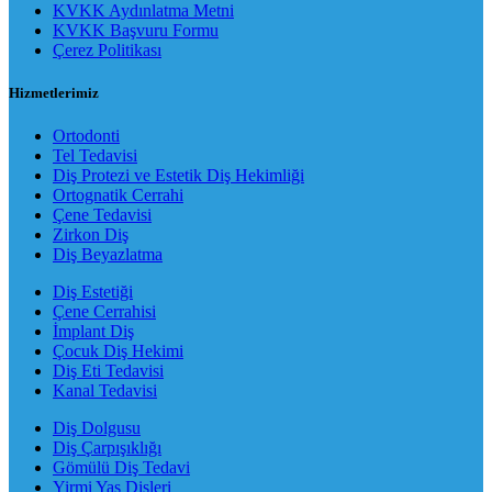
KVKK Aydınlatma Metni
KVKK Başvuru Formu
Çerez Politikası
Hizmetlerimiz
Ortodonti
Tel Tedavisi
Diş Protezi ve Estetik Diş Hekimliği
Ortognatik Cerrahi
Çene Tedavisi
Zirkon Diş
Diş Beyazlatma
Diş Estetiği
Çene Cerrahisi
İmplant Diş
Çocuk Diş Hekimi
Diş Eti Tedavisi
Kanal Tedavisi
Diş Dolgusu
Diş Çarpışıklığı
Gömülü Diş Tedavi
Yirmi Yaş Dişleri