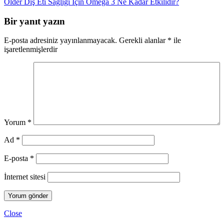
Older
Diş Eti Sağlığı İçin Omega 3 Ne Kadar Etkilidir?
Bir yanıt yazın
E-posta adresiniz yayınlanmayacak.
Gerekli alanlar
*
ile
işaretlenmişlerdir
Yorum
*
Ad
*
E-posta
*
İnternet sitesi
Close