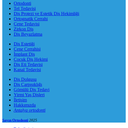
Ortodonti
Tel Tedavisi
Diş Protezi ve Estetik Diş Hekimliği
Ortognatik Cerrahi
Çene Tedavisi
Zirkon Diş
Diş Beyazlatma
Diş Estetiği
Çene Cerrahisi
İmplant Diş
Çocuk Diş Hekimi
Diş Eti Tedavisi
Kanal Tedavisi
Diş Dolgusu
Diş Çarpışıklığı
Gömülü Diş Tedavi
Yirmi Yaş Dişleri
İletişim
Hakkımızda
Antalya ortodonti
Sayın Ortodonti
2025