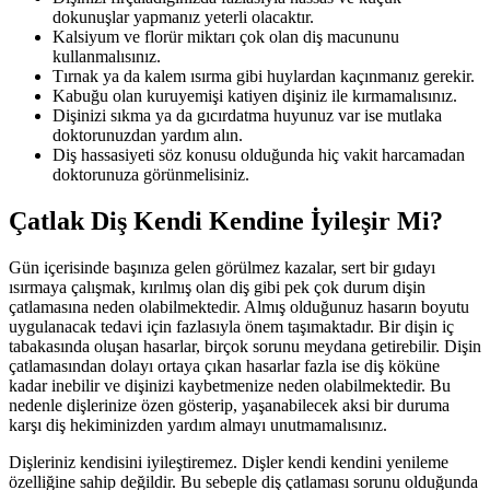
dokunuşlar yapmanız yeterli olacaktır.
Kalsiyum ve florür miktarı çok olan diş macununu
kullanmalısınız.
Tırnak ya da kalem ısırma gibi huylardan kaçınmanız gerekir.
Kabuğu olan kuruyemişi katiyen dişiniz ile kırmamalısınız.
Dişinizi sıkma ya da gıcırdatma huyunuz var ise mutlaka
doktorunuzdan yardım alın.
Diş hassasiyeti söz konusu olduğunda hiç vakit harcamadan
doktorunuza görünmelisiniz.
Çatlak Diş Kendi Kendine İyileşir Mi?
Gün içerisinde başınıza gelen görülmez kazalar, sert bir gıdayı
ısırmaya çalışmak, kırılmış olan diş gibi pek çok durum dişin
çatlamasına neden olabilmektedir. Almış olduğunuz hasarın boyutu
uygulanacak tedavi için fazlasıyla önem taşımaktadır. Bir dişin iç
tabakasında oluşan hasarlar, birçok sorunu meydana getirebilir. Dişin
çatlamasından dolayı ortaya çıkan hasarlar fazla ise diş köküne
kadar inebilir ve dişinizi kaybetmenize neden olabilmektedir. Bu
nedenle dişlerinize özen gösterip, yaşanabilecek aksi bir duruma
karşı diş hekiminizden yardım almayı unutmamalısınız.
Dişleriniz kendisini iyileştiremez. Dişler kendi kendini yenileme
özelliğine sahip değildir. Bu sebeple diş çatlaması sorunu olduğunda