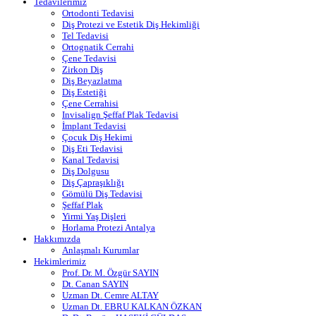
Tedavilerimiz
Ortodonti Tedavisi
Diş Protezi ve Estetik Diş Hekimliği
Tel Tedavisi
Ortognatik Cerrahi
Çene Tedavisi
Zirkon Diş
Diş Beyazlatma
Diş Estetiği
Çene Cerrahisi
Invisalign Şeffaf Plak Tedavisi
İmplant Tedavisi
Çocuk Diş Hekimi
Diş Eti Tedavisi
Kanal Tedavisi
Diş Dolgusu
Diş Çapraşıklığı
Gömülü Diş Tedavisi
Şeffaf Plak
Yirmi Yaş Dişleri
Horlama Protezi Antalya
Hakkımızda
Anlaşmalı Kurumlar
Hekimlerimiz
Prof. Dr. M. Özgür SAYIN
Dt. Canan SAYIN
Uzman Dt. Cemre ALTAY
Uzman Dt. EBRU KALKAN ÖZKAN