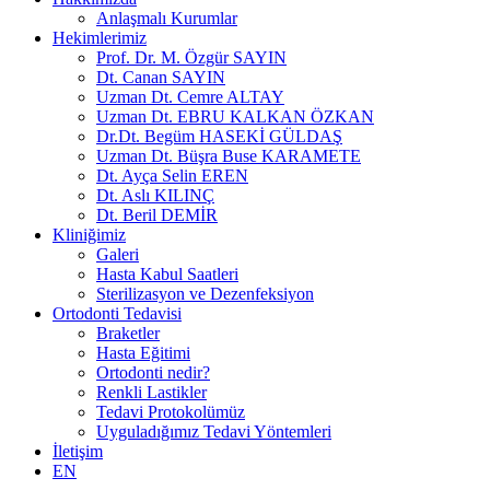
Anlaşmalı Kurumlar
Hekimlerimiz
Prof. Dr. M. Özgür SAYIN
Dt. Canan SAYIN
Uzman Dt. Cemre ALTAY
Uzman Dt. EBRU KALKAN ÖZKAN
Dr.Dt. Begüm HASEKİ GÜLDAŞ
Uzman Dt. Büşra Buse KARAMETE
Dt. Ayça Selin EREN
Dt. Aslı KILINÇ
Dt. Beril DEMİR
Kliniğimiz
Galeri
Hasta Kabul Saatleri
Sterilizasyon ve Dezenfeksiyon
Ortodonti Tedavisi
Braketler
Hasta Eğitimi
Ortodonti nedir?
Renkli Lastikler
Tedavi Protokolümüz
Uyguladığımız Tedavi Yöntemleri
İletişim
EN