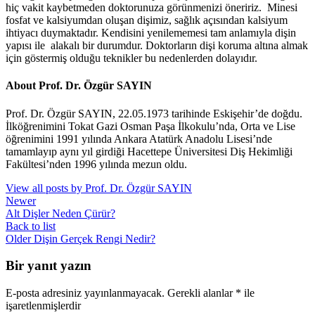
hiç vakit kaybetmeden doktorunuza görünmenizi öneririz. Minesi
fosfat ve kalsiyumdan oluşan dişimiz, sağlık açısından kalsiyum
ihtiyacı duymaktadır. Kendisini yenilememesi tam anlamıyla dişin
yapısı ile alakalı bir durumdur. Doktorların dişi koruma altına almak
için göstermiş olduğu teknikler bu nedenlerden dolayıdır.
About Prof. Dr. Özgür SAYIN
Prof. Dr. Özgür SAYIN, 22.05.1973 tarihinde Eskişehir’de doğdu.
İlköğrenimini Tokat Gazi Osman Paşa İlkokulu’nda, Orta ve Lise
öğrenimini 1991 yılında Ankara Atatürk Anadolu Lisesi’nde
tamamlayıp aynı yıl girdiği Hacettepe Üniversitesi Diş Hekimliği
Fakültesi’nden 1996 yılında mezun oldu.
View all posts by Prof. Dr. Özgür SAYIN
Newer
Alt Dişler Neden Çürür?
Back to list
Older
Dişin Gerçek Rengi Nedir?
Bir yanıt yazın
E-posta adresiniz yayınlanmayacak.
Gerekli alanlar
*
ile
işaretlenmişlerdir