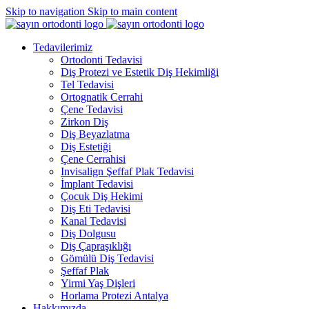
Skip to navigation
Skip to main content
Tedavilerimiz
Ortodonti Tedavisi
Diş Protezi ve Estetik Diş Hekimliği
Tel Tedavisi
Ortognatik Cerrahi
Çene Tedavisi
Zirkon Diş
Diş Beyazlatma
Diş Estetiği
Çene Cerrahisi
Invisalign Şeffaf Plak Tedavisi
İmplant Tedavisi
Çocuk Diş Hekimi
Diş Eti Tedavisi
Kanal Tedavisi
Diş Dolgusu
Diş Çapraşıklığı
Gömülü Diş Tedavisi
Şeffaf Plak
Yirmi Yaş Dişleri
Horlama Protezi Antalya
Hakkımızda