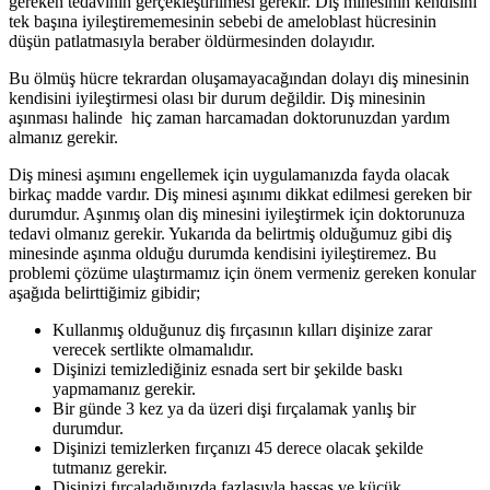
gereken tedavinin gerçekleştirilmesi gerekir. Diş minesinin kendisini
tek başına iyileştirememesinin sebebi de ameloblast hücresinin
düşün patlatmasıyla beraber öldürmesinden dolayıdır.
Bu ölmüş hücre tekrardan oluşamayacağından dolayı diş minesinin
kendisini iyileştirmesi olası bir durum değildir. Diş minesinin
aşınması halinde hiç zaman harcamadan doktorunuzdan yardım
almanız gerekir.
Diş minesi aşımını engellemek için uygulamanızda fayda olacak
birkaç madde vardır. Diş minesi aşınımı dikkat edilmesi gereken bir
durumdur. Aşınmış olan diş minesini iyileştirmek için doktorunuza
tedavi olmanız gerekir. Yukarıda da belirtmiş olduğumuz gibi diş
minesinde aşınma olduğu durumda kendisini iyileştiremez. Bu
problemi çözüme ulaştırmamız için önem vermeniz gereken konular
aşağıda belirttiğimiz gibidir;
Kullanmış olduğunuz diş fırçasının kılları dişinize zarar
verecek sertlikte olmamalıdır.
Dişinizi temizlediğiniz esnada sert bir şekilde baskı
yapmamanız gerekir.
Bir günde 3 kez ya da üzeri dişi fırçalamak yanlış bir
durumdur.
Dişinizi temizlerken fırçanızı 45 derece olacak şekilde
tutmanız gerekir.
Dişinizi fırçaladığınızda fazlasıyla hassas ve küçük