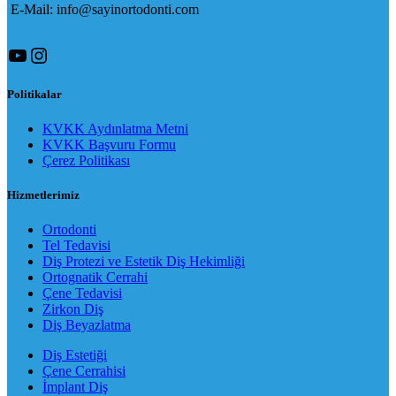
E-Mail: info@sayinortodonti.com
YouTube
Instagram
Politikalar
KVKK Aydınlatma Metni
KVKK Başvuru Formu
Çerez Politikası
Hizmetlerimiz
Ortodonti
Tel Tedavisi
Diş Protezi ve Estetik Diş Hekimliği
Ortognatik Cerrahi
Çene Tedavisi
Zirkon Diş
Diş Beyazlatma
Diş Estetiği
Çene Cerrahisi
İmplant Diş