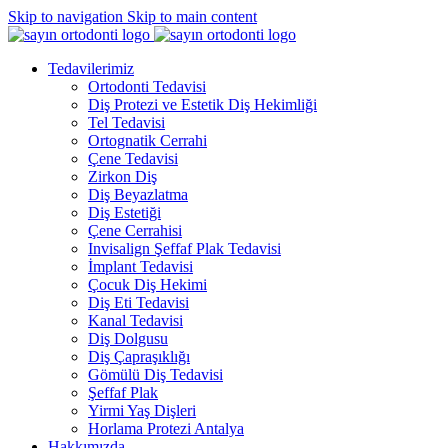
Skip to navigation
Skip to main content
Tedavilerimiz
Ortodonti Tedavisi
Diş Protezi ve Estetik Diş Hekimliği
Tel Tedavisi
Ortognatik Cerrahi
Çene Tedavisi
Zirkon Diş
Diş Beyazlatma
Diş Estetiği
Çene Cerrahisi
Invisalign Şeffaf Plak Tedavisi
İmplant Tedavisi
Çocuk Diş Hekimi
Diş Eti Tedavisi
Kanal Tedavisi
Diş Dolgusu
Diş Çapraşıklığı
Gömülü Diş Tedavisi
Şeffaf Plak
Yirmi Yaş Dişleri
Horlama Protezi Antalya
Hakkımızda