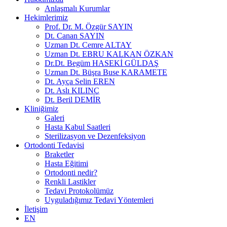
Anlaşmalı Kurumlar
Hekimlerimiz
Prof. Dr. M. Özgür SAYIN
Dt. Canan SAYIN
Uzman Dt. Cemre ALTAY
Uzman Dt. EBRU KALKAN ÖZKAN
Dr.Dt. Begüm HASEKİ GÜLDAŞ
Uzman Dt. Büşra Buse KARAMETE
Dt. Ayça Selin EREN
Dt. Aslı KILINÇ
Dt. Beril DEMİR
Kliniğimiz
Galeri
Hasta Kabul Saatleri
Sterilizasyon ve Dezenfeksiyon
Ortodonti Tedavisi
Braketler
Hasta Eğitimi
Ortodonti nedir?
Renkli Lastikler
Tedavi Protokolümüz
Uyguladığımız Tedavi Yöntemleri
İletişim
EN