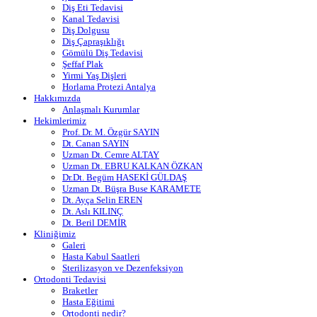
Diş Eti Tedavisi
Kanal Tedavisi
Diş Dolgusu
Diş Çapraşıklığı
Gömülü Diş Tedavisi
Şeffaf Plak
Yirmi Yaş Dişleri
Horlama Protezi Antalya
Hakkımızda
Anlaşmalı Kurumlar
Hekimlerimiz
Prof. Dr. M. Özgür SAYIN
Dt. Canan SAYIN
Uzman Dt. Cemre ALTAY
Uzman Dt. EBRU KALKAN ÖZKAN
Dr.Dt. Begüm HASEKİ GÜLDAŞ
Uzman Dt. Büşra Buse KARAMETE
Dt. Ayça Selin EREN
Dt. Aslı KILINÇ
Dt. Beril DEMİR
Kliniğimiz
Galeri
Hasta Kabul Saatleri
Sterilizasyon ve Dezenfeksiyon
Ortodonti Tedavisi
Braketler
Hasta Eğitimi
Ortodonti nedir?