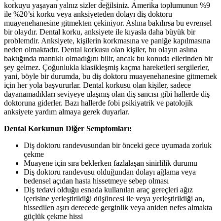
korkuyu yaşayan yalnız sizler değilsiniz. Amerika toplumunun %9
ile %20’si korku veya anksiyeteden dolayı diş doktoru
muayenehanesine gitmekten çekiniyor. Aslına bakılırsa bu evrensel
bir olaydır. Dental korku, anksiyete ile kıyasla daha büyük bir
problemdir. Anksiyete, kişilerin korkmasına ve paniğe kapılmasına
neden olmaktadır. Dental korkusu olan kişiler, bu olayın aslına
baktığında mantıklı olmadığını bilir, ancak bu konuda ellerinden bir
şey gelmez. Çoğunlukla klasikleşmiş kaçma hareketleri sergilerler,
yani, böyle bir durumda, bu diş doktoru muayenehanesine gitmemek
için her yola başvururlar. Dental korkusu olan kişiler, sadece
dayanamadıkları seviyeye ulaşmış olan diş sancısı gibi hallerde diş
doktoruna giderler. Bazı hallerde fobi psikiyatrik ve patolojik
anksiyete yardım almaya gerek duyarlar.
Dental Korkunun Diğer Semptomları:
Diş doktoru randevusundan bir önceki gece uyumada zorluk
çekme
Muayene için sıra beklerken fazlalaşan sinirlilik durumu
Diş doktoru randevusu olduğundan dolayı ağlama veya
bedensel açıdan hasta hissetmeye sebep olması
Diş tedavi olduğu esnada kullanılan araç gereçleri ağız
içerisine yerleştirildiği düşüncesi ile veya yerleştirildiği an,
hissedilen aşırı derecede gerginlik veya aniden nefes almakta
güçlük çekme hissi