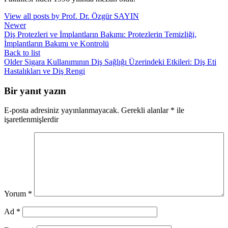
View all posts by Prof. Dr. Özgür SAYIN
Newer
Diş Protezleri ve İmplantların Bakımı: Protezlerin Temizliği,
İmplantların Bakımı ve Kontrolü
Back to list
Older
Sigara Kullanımının Diş Sağlığı Üzerindeki Etkileri: Diş Eti
Hastalıkları ve Diş Rengi
Bir yanıt yazın
E-posta adresiniz yayınlanmayacak.
Gerekli alanlar
*
ile
işaretlenmişlerdir
Yorum
*
Ad
*