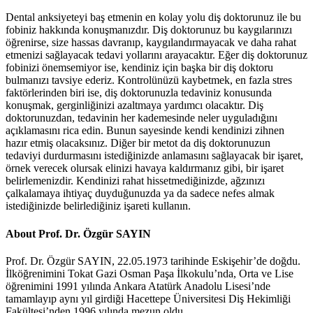
Dental anksiyeteyi baş etmenin en kolay yolu diş doktorunuz ile bu
fobiniz hakkında konuşmanızdır. Diş doktorunuz bu kaygılarınızı
öğrenirse, size hassas davranıp, kaygılandırmayacak ve daha rahat
etmenizi sağlayacak tedavi yollarını arayacaktır. Eğer diş doktorunuz
fobinizi önemsemiyor ise, kendiniz için başka bir diş doktoru
bulmanızı tavsiye ederiz. Kontrolünüzü kaybetmek, en fazla stres
faktörlerinden biri ise, diş doktorunuzla tedaviniz konusunda
konuşmak, gerginliğinizi azaltmaya yardımcı olacaktır. Diş
doktorunuzdan, tedavinin her kademesinde neler uyguladığını
açıklamasını rica edin. Bunun sayesinde kendi kendinizi zihnen
hazır etmiş olacaksınız. Diğer bir metot da diş doktorunuzun
tedaviyi durdurmasını istediğinizde anlamasını sağlayacak bir işaret,
örnek verecek olursak elinizi havaya kaldırmanız gibi, bir işaret
belirlemenizdir. Kendinizi rahat hissetmediğinizde, ağzınızı
çalkalamaya ihtiyaç duyduğunuzda ya da sadece nefes almak
istediğinizde belirlediğiniz işareti kullanın.
About Prof. Dr. Özgür SAYIN
Prof. Dr. Özgür SAYIN, 22.05.1973 tarihinde Eskişehir’de doğdu.
İlköğrenimini Tokat Gazi Osman Paşa İlkokulu’nda, Orta ve Lise
öğrenimini 1991 yılında Ankara Atatürk Anadolu Lisesi’nde
tamamlayıp aynı yıl girdiği Hacettepe Üniversitesi Diş Hekimliği
Fakültesi’nden 1996 yılında mezun oldu.