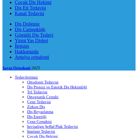
Çocuk Diş Hekimi
Diş Eti Tedavisi
Kanal Tedavisi
Diş Dolgusu
Diş Çarpışıklığı
Gömülü Diş Tedavi
Yirmi Yaş Dişleri
İletişim
Hakkımızda
Antalya ortodonti
Sayın Ortodonti
2025
Tedavilerimiz
Ortodonti Tedavisi
Diş Protezi ve Estetik Diş Hekimliği
Tel Tedavisi
Ortognatik Cerrahi
Çene Tedavisi
Zirkon Diş
Diş Beyazlatma
Diş Estetiği
Çene Cerrahisi
Invisalign Şeffaf Plak Tedavisi
İmplant Tedavisi
Çocuk Diş Hekimi