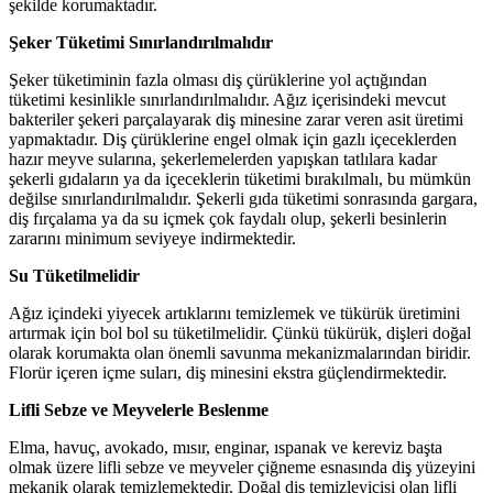
şekilde korumaktadır.
Şeker Tüketimi Sınırlandırılmalıdır
Şeker tüketiminin fazla olması diş çürüklerine yol açtığından
tüketimi kesinlikle sınırlandırılmalıdır. Ağız içerisindeki mevcut
bakteriler şekeri parçalayarak diş minesine zarar veren asit üretimi
yapmaktadır. Diş çürüklerine engel olmak için gazlı içeceklerden
hazır meyve sularına, şekerlemelerden yapışkan tatlılara kadar
şekerli gıdaların ya da içeceklerin tüketimi bırakılmalı, bu mümkün
değilse sınırlandırılmalıdır. Şekerli gıda tüketimi sonrasında gargara,
diş fırçalama ya da su içmek çok faydalı olup, şekerli besinlerin
zararını minimum seviyeye indirmektedir.
Su Tüketilmelidir
Ağız içindeki yiyecek artıklarını temizlemek ve tükürük üretimini
artırmak için bol bol su tüketilmelidir. Çünkü tükürük, dişleri doğal
olarak korumakta olan önemli savunma mekanizmalarından biridir.
Florür içeren içme suları, diş minesini ekstra güçlendirmektedir.
Lifli Sebze ve Meyvelerle Beslenme
Elma, havuç, avokado, mısır, enginar, ıspanak ve kereviz başta
olmak üzere lifli sebze ve meyveler çiğneme esnasında diş yüzeyini
mekanik olarak temizlemektedir. Doğal diş temizleyicisi olan lifli