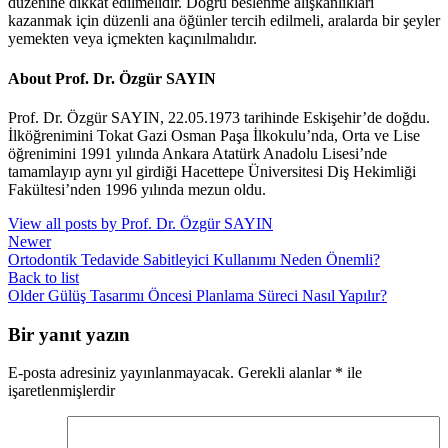
düzenine dikkat edilmelidir. Doğru beslenme alışkanlıkları
kazanmak için düzenli ana öğünler tercih edilmeli, aralarda bir şeyler
yemekten veya içmekten kaçınılmalıdır.
About Prof. Dr. Özgür SAYIN
Prof. Dr. Özgür SAYIN, 22.05.1973 tarihinde Eskişehir’de doğdu.
İlköğrenimini Tokat Gazi Osman Paşa İlkokulu’nda, Orta ve Lise
öğrenimini 1991 yılında Ankara Atatürk Anadolu Lisesi’nde
tamamlayıp aynı yıl girdiği Hacettepe Üniversitesi Diş Hekimliği
Fakültesi’nden 1996 yılında mezun oldu.
View all posts by Prof. Dr. Özgür SAYIN
Newer
Ortodontik Tedavide Sabitleyici Kullanımı Neden Önemli?
Back to list
Older
Gülüş Tasarımı Öncesi Planlama Süreci Nasıl Yapılır?
Bir yanıt yazın
E-posta adresiniz yayınlanmayacak.
Gerekli alanlar
*
ile
işaretlenmişlerdir