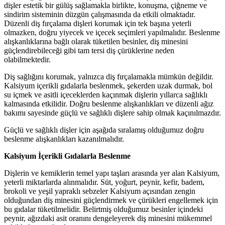
dişler estetik bir gülüş sağlamakla birlikte, konuşma, çiğneme ve
sindirim sisteminin düzgün çalışmasında da etkili olmaktadır.
Düzenli diş fırçalama dişleri korumak için tek başına yeterli
olmazken, doğru yiyecek ve içecek seçimleri yapılmalıdır. Beslenme
alışkanlıklarına bağlı olarak tüketilen besinler, diş minesini
güçlendirebileceği gibi tam tersi diş çürüklerine neden
olabilmektedir.
Diş sağlığını korumak, yalnızca diş fırçalamakla mümkün değildir.
Kalsiyum içerikli gıdalarla beslenmek, şekerden uzak durmak, bol
su içmek ve asitli içeceklerden kaçınmak dişlerin yıllarca sağlıklı
kalmasında etkilidir. Doğru beslenme alışkanlıkları ve düzenli ağız
bakımı sayesinde güçlü ve sağlıklı dişlere sahip olmak kaçınılmazdır.
Güçlü ve sağlıklı dişler için aşağıda sıralamış olduğumuz doğru
beslenme alışkanlıkları kazanılmalıdır.
Kalsiyum İçerikli Gıdalarla Beslenme
Dişlerin ve kemiklerin temel yapı taşları arasında yer alan Kalsiyum,
yeterli miktarlarda alınmalıdır. Süt, yoğurt, peynir, kefir, badem,
brokoli ve yeşil yapraklı sebzeler Kalsiyum açısından zengin
olduğundan diş minesini güçlendirmek ve çürükleri engellemek için
bu gıdalar tüketilmelidir. Belirtmiş olduğumuz besinler içindeki
peynir, ağızdaki asit oranını dengeleyerek diş minesini mükemmel