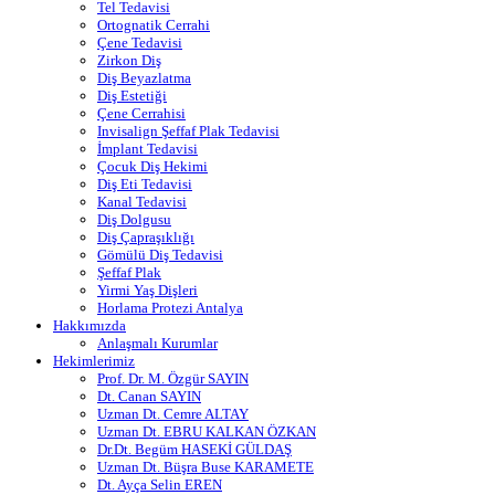
Tel Tedavisi
Ortognatik Cerrahi
Çene Tedavisi
Zirkon Diş
Diş Beyazlatma
Diş Estetiği
Çene Cerrahisi
Invisalign Şeffaf Plak Tedavisi
İmplant Tedavisi
Çocuk Diş Hekimi
Diş Eti Tedavisi
Kanal Tedavisi
Diş Dolgusu
Diş Çapraşıklığı
Gömülü Diş Tedavisi
Şeffaf Plak
Yirmi Yaş Dişleri
Horlama Protezi Antalya
Hakkımızda
Anlaşmalı Kurumlar
Hekimlerimiz
Prof. Dr. M. Özgür SAYIN
Dt. Canan SAYIN
Uzman Dt. Cemre ALTAY
Uzman Dt. EBRU KALKAN ÖZKAN
Dr.Dt. Begüm HASEKİ GÜLDAŞ
Uzman Dt. Büşra Buse KARAMETE
Dt. Ayça Selin EREN