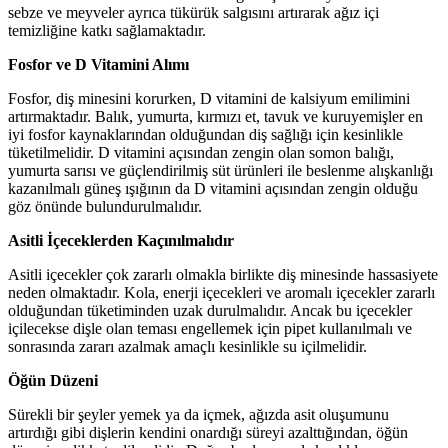
sebze ve meyveler ayrıca tükürük salgısını artırarak ağız içi
temizliğine katkı sağlamaktadır.
Fosfor ve D Vitamini Alımı
Fosfor, diş minesini korurken, D vitamini de kalsiyum emilimini
artırmaktadır. Balık, yumurta, kırmızı et, tavuk ve kuruyemişler en
iyi fosfor kaynaklarından olduğundan diş sağlığı için kesinlikle
tüketilmelidir. D vitamini açısından zengin olan somon balığı,
yumurta sarısı ve güçlendirilmiş süt ürünleri ile beslenme alışkanlığı
kazanılmalı güneş ışığının da D vitamini açısından zengin olduğu
göz önünde bulundurulmalıdır.
Asitli İçeceklerden Kaçınılmalıdır
Asitli içecekler çok zararlı olmakla birlikte diş minesinde hassasiyete
neden olmaktadır. Kola, enerji içecekleri ve aromalı içecekler zararlı
olduğundan tüketiminden uzak durulmalıdır. Ancak bu içecekler
içilecekse dişle olan teması engellemek için pipet kullanılmalı ve
sonrasında zararı azalmak amaçlı kesinlikle su içilmelidir.
Öğün Düzeni
Sürekli bir şeyler yemek ya da içmek, ağızda asit oluşumunu
artırdığı gibi dişlerin kendini onardığı süreyi azalttığından, öğün