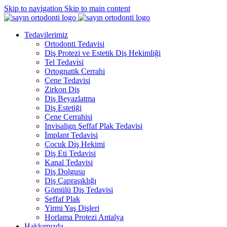
Skip to navigation
Skip to main content
Tedavilerimiz
Ortodonti Tedavisi
Diş Protezi ve Estetik Diş Hekimliği
Tel Tedavisi
Ortognatik Cerrahi
Çene Tedavisi
Zirkon Diş
Diş Beyazlatma
Diş Estetiği
Çene Cerrahisi
Invisalign Şeffaf Plak Tedavisi
İmplant Tedavisi
Çocuk Diş Hekimi
Diş Eti Tedavisi
Kanal Tedavisi
Diş Dolgusu
Diş Çapraşıklığı
Gömülü Diş Tedavisi
Şeffaf Plak
Yirmi Yaş Dişleri
Horlama Protezi Antalya
Hakkımızda