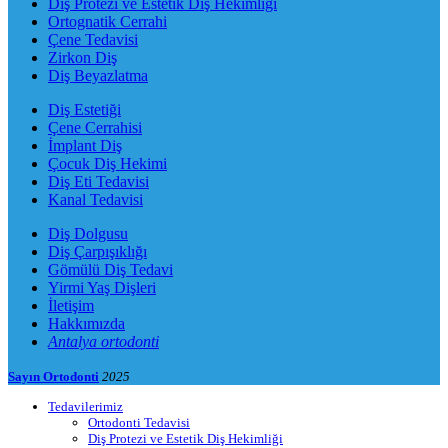
Diş Protezi ve Estetik Diş Hekimliği
Ortognatik Cerrahi
Çene Tedavisi
Zirkon Diş
Diş Beyazlatma
Diş Estetiği
Çene Cerrahisi
İmplant Diş
Çocuk Diş Hekimi
Diş Eti Tedavisi
Kanal Tedavisi
Diş Dolgusu
Diş Çarpışıklığı
Gömülü Diş Tedavi
Yirmi Yaş Dişleri
İletişim
Hakkımızda
Antalya ortodonti
Sayın Ortodonti
2025
Tedavilerimiz
Ortodonti Tedavisi
Diş Protezi ve Estetik Diş Hekimliği