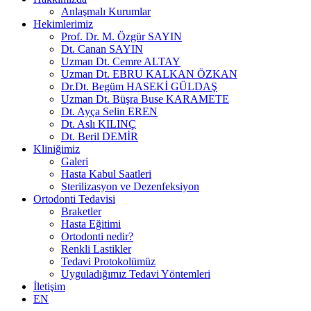
Anlaşmalı Kurumlar
Hekimlerimiz
Prof. Dr. M. Özgür SAYIN
Dt. Canan SAYIN
Uzman Dt. Cemre ALTAY
Uzman Dt. EBRU KALKAN ÖZKAN
Dr.Dt. Begüm HASEKİ GÜLDAŞ
Uzman Dt. Büşra Buse KARAMETE
Dt. Ayça Selin EREN
Dt. Aslı KILINÇ
Dt. Beril DEMİR
Kliniğimiz
Galeri
Hasta Kabul Saatleri
Sterilizasyon ve Dezenfeksiyon
Ortodonti Tedavisi
Braketler
Hasta Eğitimi
Ortodonti nedir?
Renkli Lastikler
Tedavi Protokolümüz
Uyguladığımız Tedavi Yöntemleri
İletişim
EN