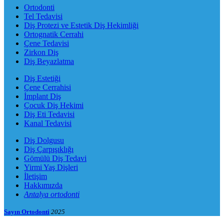
Ortodonti
Tel Tedavisi
Diş Protezi ve Estetik Diş Hekimliği
Ortognatik Cerrahi
Çene Tedavisi
Zirkon Diş
Diş Beyazlatma
Diş Estetiği
Çene Cerrahisi
İmplant Diş
Çocuk Diş Hekimi
Diş Eti Tedavisi
Kanal Tedavisi
Diş Dolgusu
Diş Çarpışıklığı
Gömülü Diş Tedavi
Yirmi Yaş Dişleri
İletişim
Hakkımızda
Antalya ortodonti
Sayın Ortodonti
2025