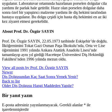
uygulanır. Laboratuvar ortamında hazırlanan porselen dolgular cila
yardımı ile parlak hale getirilir. Hazır olan porselen dolgular daha
sonra özel bir yapıştırıcı malzeme yardımı ile diş hekimi tarafından
hastaya uygulanır. Bu dolgu çeşidi için hasta diş hekimini en az iki
kez ziyaret etmesi gerekebilir.
About Prof. Dr. Özgür SAYIN
Prof. Dr. Özgür SAYIN, 22.05.1973 tarihinde Eskişehir’de doğdu.
İlköğrenimini Tokat Gazi Osman Paşa İlkokulu’nda, Orta ve Lise
öğrenimini 1991 yılında Ankara Atatürk Anadolu Lisesi’nde
tamamlayıp aynı yıl girdiği Hacettepe Üniversitesi Diş Hekimliği
Fakültesi’nden 1996 yılında mezun oldu.
View all posts by Prof. Dr. Özgür SAYIN
Newer
Diş Dolgusundan Kaç Saat Sonra Yemek Yenir?
Back to list
Older
Diş Dolgusu Hangi Maddeden Yapılır?
Bir yanıt yazın
E-posta adresiniz yayınlanmayacak.
Gerekli alanlar
*
ile
işaretlenmişlerdir