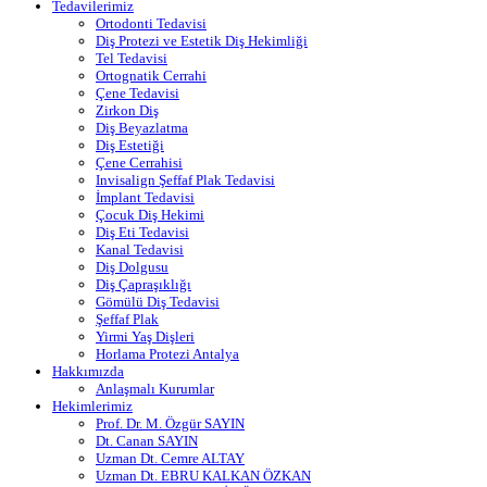
Tedavilerimiz
Ortodonti Tedavisi
Diş Protezi ve Estetik Diş Hekimliği
Tel Tedavisi
Ortognatik Cerrahi
Çene Tedavisi
Zirkon Diş
Diş Beyazlatma
Diş Estetiği
Çene Cerrahisi
Invisalign Şeffaf Plak Tedavisi
İmplant Tedavisi
Çocuk Diş Hekimi
Diş Eti Tedavisi
Kanal Tedavisi
Diş Dolgusu
Diş Çapraşıklığı
Gömülü Diş Tedavisi
Şeffaf Plak
Yirmi Yaş Dişleri
Horlama Protezi Antalya
Hakkımızda
Anlaşmalı Kurumlar
Hekimlerimiz
Prof. Dr. M. Özgür SAYIN
Dt. Canan SAYIN
Uzman Dt. Cemre ALTAY
Uzman Dt. EBRU KALKAN ÖZKAN