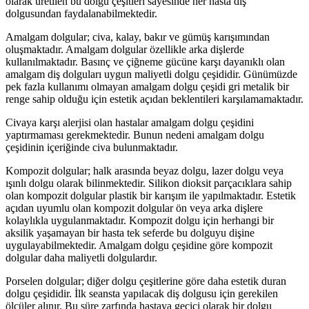
olarak üretilen bu dolgu çeşitleri sayesinde her hasta diş
dolgusundan faydalanabilmektedir.
Amalgam dolgular; civa, kalay, bakır ve gümüş karışımından
oluşmaktadır. Amalgam dolgular özellikle arka dişlerde
kullanılmaktadır. Basınç ve çiğneme gücüne karşı dayanıklı olan
amalgam diş dolguları uygun maliyetli dolgu çeşididir. Günümüzde
pek fazla kullanımı olmayan amalgam dolgu çeşidi gri metalik bir
renge sahip olduğu için estetik açıdan beklentileri karşılamamaktadır.
Civaya karşı alerjisi olan hastalar amalgam dolgu çeşidini
yaptırmaması gerekmektedir. Bunun nedeni amalgam dolgu
çeşidinin içeriğinde civa bulunmaktadır.
Kompozit dolgular; halk arasında beyaz dolgu, lazer dolgu veya
ışınlı dolgu olarak bilinmektedir. Silikon dioksit parçacıklara sahip
olan kompozit dolgular plastik bir karışım ile yapılmaktadır. Estetik
açıdan uyumlu olan kompozit dolgular ön veya arka dişlere
kolaylıkla uygulanmaktadır. Kompozit dolgu için herhangi bir
aksilik yaşamayan bir hasta tek seferde bu dolguyu dişine
uygulayabilmektedir. Amalgam dolgu çeşidine göre kompozit
dolgular daha maliyetli dolgulardır.
Porselen dolgular; diğer dolgu çeşitlerine göre daha estetik duran
dolgu çeşididir. İlk seansta yapılacak diş dolgusu için gerekilen
ölçüler alınır. Bu süre zarfında hastaya geçici olarak bir dolgu