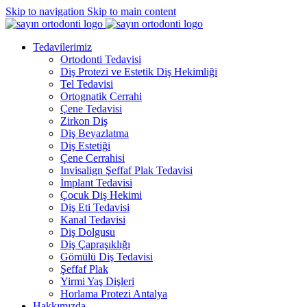
Skip to navigation
Skip to main content
Tedavilerimiz
Ortodonti Tedavisi
Diş Protezi ve Estetik Diş Hekimliği
Tel Tedavisi
Ortognatik Cerrahi
Çene Tedavisi
Zirkon Diş
Diş Beyazlatma
Diş Estetiği
Çene Cerrahisi
Invisalign Şeffaf Plak Tedavisi
İmplant Tedavisi
Çocuk Diş Hekimi
Diş Eti Tedavisi
Kanal Tedavisi
Diş Dolgusu
Diş Çapraşıklığı
Gömülü Diş Tedavisi
Şeffaf Plak
Yirmi Yaş Dişleri
Horlama Protezi Antalya
Hakkımızda