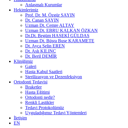
Anlaşmalı Kurumlar
Hekimlerimiz
Prof. Dr. M. Özgür SAYIN
Dt. Canan SAYIN
Uzman Dt. Cemre ALTAY
Uzman Dt. EBRU KALKAN ÖZKAN
Dr.Dt. Begüm HASEKİ GÜLDAŞ
Uzman Dt. Büşra Buse KARAMETE
Dt. Ayça Selin EREN
Dt. Aslı KILINÇ
Dt. Beril DEMİR
Kliniğimiz
Galeri
Hasta Kabul Saatleri
Sterilizasyon ve Dezenfeksiyon
Ortodonti Tedavisi
Braketler
Hasta Eğitimi
Ortodonti nedir?
Renkli Lastikler
Tedavi Protokolümüz
Uyguladığımız Tedavi Yöntemleri
İletişim
EN