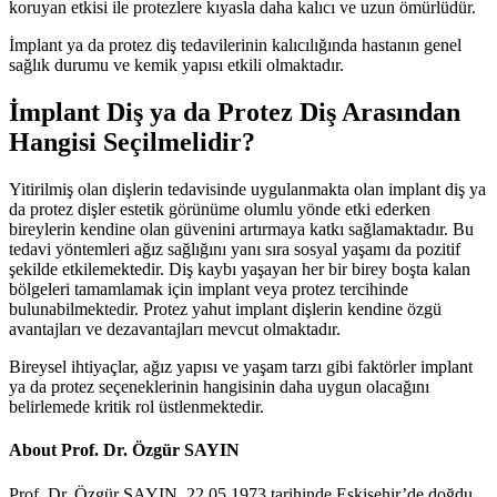
koruyan etkisi ile protezlere kıyasla daha kalıcı ve uzun ömürlüdür.
İmplant ya da protez diş tedavilerinin kalıcılığında hastanın genel
sağlık durumu ve kemik yapısı etkili olmaktadır.
İmplant Diş ya da Protez Diş Arasından
Hangisi Seçilmelidir?
Yitirilmiş olan dişlerin tedavisinde uygulanmakta olan implant diş ya
da protez dişler estetik görünüme olumlu yönde etki ederken
bireylerin kendine olan güvenini artırmaya katkı sağlamaktadır. Bu
tedavi yöntemleri ağız sağlığını yanı sıra sosyal yaşamı da pozitif
şekilde etkilemektedir. Diş kaybı yaşayan her bir birey boşta kalan
bölgeleri tamamlamak için implant veya protez tercihinde
bulunabilmektedir. Protez yahut implant dişlerin kendine özgü
avantajları ve dezavantajları mevcut olmaktadır.
Bireysel ihtiyaçlar, ağız yapısı ve yaşam tarzı gibi faktörler implant
ya da protez seçeneklerinin hangisinin daha uygun olacağını
belirlemede kritik rol üstlenmektedir.
About Prof. Dr. Özgür SAYIN
Prof. Dr. Özgür SAYIN, 22.05.1973 tarihinde Eskişehir’de doğdu.