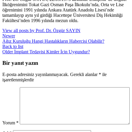
İlköğrenimini Tokat Gazi Osman Paşa İlkokulu’nda, Orta ve Lise
öğrenimini 1991 yılında Ankara Atatürk Anadolu Lisesi’nde
tamamlayıp aynı yıl girdiği Hacettepe Üniversitesi Diş Hekimliği
Fakültesi’nden 1996 yılında mezun oldu.
View all posts by Prof. Dr. Özgür SAYIN
Newer
Ağız Kuruluğu Hangi Hastalıkların Habercisi Olabilir?
Back to list
Older
İmplant Tedavisi Kimler İçin Uygundur?
Bir yanıt yazın
E-posta adresiniz yayınlanmayacak.
Gerekli alanlar
*
ile
işaretlenmişlerdir
Yorum
*