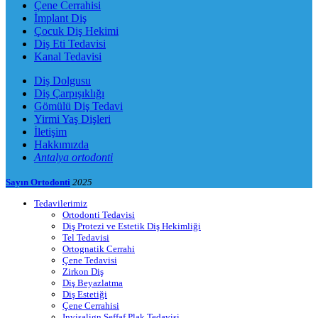
Çene Cerrahisi
İmplant Diş
Çocuk Diş Hekimi
Diş Eti Tedavisi
Kanal Tedavisi
Diş Dolgusu
Diş Çarpışıklığı
Gömülü Diş Tedavi
Yirmi Yaş Dişleri
İletişim
Hakkımızda
Antalya ortodonti
Sayın Ortodonti
2025
Tedavilerimiz
Ortodonti Tedavisi
Diş Protezi ve Estetik Diş Hekimliği
Tel Tedavisi
Ortognatik Cerrahi
Çene Tedavisi
Zirkon Diş
Diş Beyazlatma
Diş Estetiği
Çene Cerrahisi
Invisalign Şeffaf Plak Tedavisi