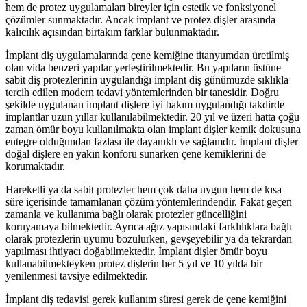
hem de protez uygulamaları bireyler için estetik ve fonksiyonel
çözümler sunmaktadır. Ancak implant ve protez dişler arasında
kalıcılık açısından birtakım farklar bulunmaktadır.
İmplant diş uygulamalarında çene kemiğine titanyumdan üretilmiş
olan vida benzeri yapılar yerleştirilmektedir. Bu yapıların üstüne
sabit diş protezlerinin uygulandığı implant diş günümüzde sıklıkla
tercih edilen modern tedavi yöntemlerinden bir tanesidir. Doğru
şekilde uygulanan implant dişlere iyi bakım uygulandığı takdirde
implantlar uzun yıllar kullanılabilmektedir. 20 yıl ve üzeri hatta çoğu
zaman ömür boyu kullanılmakta olan implant dişler kemik dokusuna
entegre olduğundan fazlası ile dayanıklı ve sağlamdır. İmplant dişler
doğal dişlere en yakın konforu sunarken çene kemiklerini de
korumaktadır.
Hareketli ya da sabit protezler hem çok daha uygun hem de kısa
süre içerisinde tamamlanan çözüm yöntemlerindendir. Fakat geçen
zamanla ve kullanıma bağlı olarak protezler güncelliğini
koruyamaya bilmektedir. Ayrıca ağız yapısındaki farklılıklara bağlı
olarak protezlerin uyumu bozulurken, gevşeyebilir ya da tekrardan
yapılması ihtiyacı doğabilmektedir. İmplant dişler ömür boyu
kullanabilmekteyken protez dişlerin her 5 yıl ve 10 yılda bir
yenilenmesi tavsiye edilmektedir.
İmplant diş tedavisi gerek kullanım süresi gerek de çene kemiğini