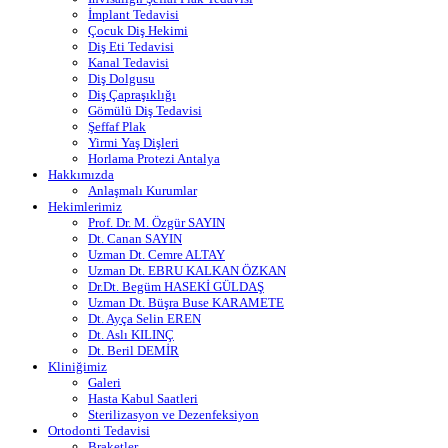
İmplant Tedavisi
Çocuk Diş Hekimi
Diş Eti Tedavisi
Kanal Tedavisi
Diş Dolgusu
Diş Çapraşıklığı
Gömülü Diş Tedavisi
Şeffaf Plak
Yirmi Yaş Dişleri
Horlama Protezi Antalya
Hakkımızda
Anlaşmalı Kurumlar
Hekimlerimiz
Prof. Dr. M. Özgür SAYIN
Dt. Canan SAYIN
Uzman Dt. Cemre ALTAY
Uzman Dt. EBRU KALKAN ÖZKAN
Dr.Dt. Begüm HASEKİ GÜLDAŞ
Uzman Dt. Büşra Buse KARAMETE
Dt. Ayça Selin EREN
Dt. Aslı KILINÇ
Dt. Beril DEMİR
Kliniğimiz
Galeri
Hasta Kabul Saatleri
Sterilizasyon ve Dezenfeksiyon
Ortodonti Tedavisi
Braketler