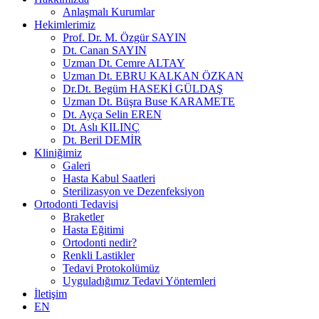
Anlaşmalı Kurumlar
Hekimlerimiz
Prof. Dr. M. Özgür SAYIN
Dt. Canan SAYIN
Uzman Dt. Cemre ALTAY
Uzman Dt. EBRU KALKAN ÖZKAN
Dr.Dt. Begüm HASEKİ GÜLDAŞ
Uzman Dt. Büşra Buse KARAMETE
Dt. Ayça Selin EREN
Dt. Aslı KILINÇ
Dt. Beril DEMİR
Kliniğimiz
Galeri
Hasta Kabul Saatleri
Sterilizasyon ve Dezenfeksiyon
Ortodonti Tedavisi
Braketler
Hasta Eğitimi
Ortodonti nedir?
Renkli Lastikler
Tedavi Protokolümüz
Uyguladığımız Tedavi Yöntemleri
İletişim
EN