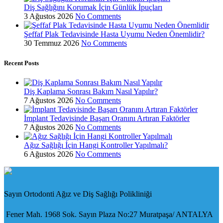
Diş Sağlığını Korumak İçin Günlük İpuçları
3 Ağustos 2026
No Comments
Şeffaf Plak Tedavisinde Hasta Uyumu Neden Önemlidir?
30 Temmuz 2026
No Comments
Recent Posts
Diş Kaplama Sonrası Bakım Nasıl Yapılır?
7 Ağustos 2026
No Comments
İmplant Tedavisinde Başarı Oranını Artıran Faktörler
7 Ağustos 2026
No Comments
Ağız Sağlığı İçin Hangi Kontroller Yapılmalı?
6 Ağustos 2026
No Comments
Sayın Ortodonti Ağız ve Diş Sağlığı Polikliniği
Fener Mah. 1968 Sok. Sayın Plaza No:27 Muratpaşa/ ANTALYA