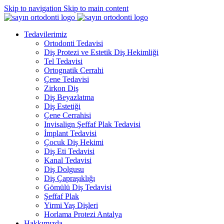
Skip to navigation
Skip to main content
Tedavilerimiz
Ortodonti Tedavisi
Diş Protezi ve Estetik Diş Hekimliği
Tel Tedavisi
Ortognatik Cerrahi
Çene Tedavisi
Zirkon Diş
Diş Beyazlatma
Diş Estetiği
Çene Cerrahisi
Invisalign Şeffaf Plak Tedavisi
İmplant Tedavisi
Çocuk Diş Hekimi
Diş Eti Tedavisi
Kanal Tedavisi
Diş Dolgusu
Diş Çapraşıklığı
Gömülü Diş Tedavisi
Şeffaf Plak
Yirmi Yaş Dişleri
Horlama Protezi Antalya
Hakkımızda