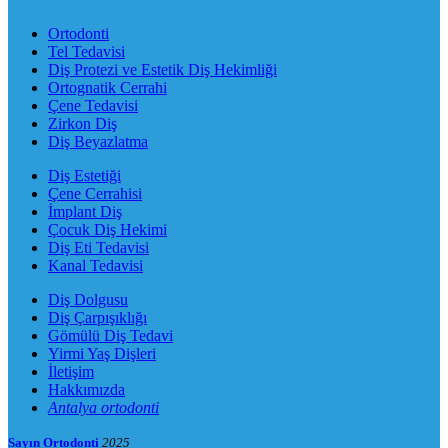
Ortodonti
Tel Tedavisi
Diş Protezi ve Estetik Diş Hekimliği
Ortognatik Cerrahi
Çene Tedavisi
Zirkon Diş
Diş Beyazlatma
Diş Estetiği
Çene Cerrahisi
İmplant Diş
Çocuk Diş Hekimi
Diş Eti Tedavisi
Kanal Tedavisi
Diş Dolgusu
Diş Çarpışıklığı
Gömülü Diş Tedavi
Yirmi Yaş Dişleri
İletişim
Hakkımızda
Antalya ortodonti
Sayın Ortodonti
2025