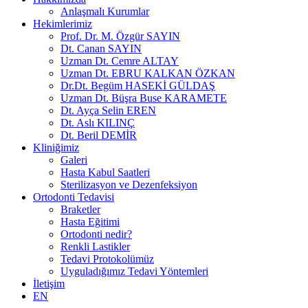
Anlaşmalı Kurumlar
Hekimlerimiz
Prof. Dr. M. Özgür SAYIN
Dt. Canan SAYIN
Uzman Dt. Cemre ALTAY
Uzman Dt. EBRU KALKAN ÖZKAN
Dr.Dt. Begüm HASEKİ GÜLDAŞ
Uzman Dt. Büşra Buse KARAMETE
Dt. Ayça Selin EREN
Dt. Aslı KILINÇ
Dt. Beril DEMİR
Kliniğimiz
Galeri
Hasta Kabul Saatleri
Sterilizasyon ve Dezenfeksiyon
Ortodonti Tedavisi
Braketler
Hasta Eğitimi
Ortodonti nedir?
Renkli Lastikler
Tedavi Protokolümüz
Uyguladığımız Tedavi Yöntemleri
İletişim
EN