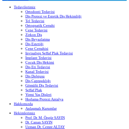
Tedavilerimiz
Ortodonti Tedavisi
Diş Protezi ve Estetik Diş Hekimliği
Tel Tedavisi
Ortognatik Cerrahi
Çene Tedavisi
Zirkon Diş
Diş Beyazlatma
Diş Estetiği
Çene Cerrahisi
Invisalign Şeffaf Plak Tedavisi
İmplant Tedavisi
Çocuk Diş Hekimi
Diş Eti Tedavisi
Kanal Tedavisi
Diş Dolgusu
Diş Çapraşıklığı
Gömülü Diş Tedavisi
Şeffaf Plak
Yirmi Yaş Dişleri
Horlama Protezi Antalya
Hakkımızda
Anlaşmalı Kurumlar
Hekimlerimiz
Prof. Dr. M. Özgür SAYIN
Dt. Canan SAYIN
Uzman Dt. Cemre ALTAY