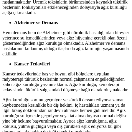
rastlanmaktadır. Üremik toksinlerin birikmesinden kaynaklı tükürük
bezlerinin fonksiyonları etkileneceğinden dolayısıyla ağız kuruluğu
açığa çıkmaktadır.
Alzheimer ve Demans
Hem demans hem de Alzheimer gibi nörolojik hastalığı olan bireyler
yeterince su içmediklerinden veya ağız hijyenine gerekli olan özeni
göstermediğinden ağız kuruluğu olmaktadır. Alzheimer ve demans
hastalarının kullanmış olduğu ilaçlar da ağız kuruluğu yaşanmasında
etkilidir.
Kanser Tedavileri
Kanser tedavilerinde baş ve boyun gibi bölgelere uygulan
radyoterapi tükürük bezlerinin normal çalışmasını engellediğinden
kalıcı ağız kuruluğu yaşanmaktadır. Ağız kuruluğu, kemoterapi
tedavisinde tükürük salgısındaki düşmeye bağlı olarak oluşmaktadır.
Ağız kuruluğu sorunu geçmiyor ve sürekli devam ediyorsa zaman
kaybetmeden kesinlikle bir diş hekimi, iç hastalıkları uzmanı ya da
ilgili branş doktorundan randevu alınarak hemen gidilmelidir. Ağız
kuruluğu su içmekle geçmiyor veya tat alma duyusu normal değilse
yine bir hekime başvurulmalıdır. Ayrıca ağız kuruluğuna, ağız
kokusu, yutma güçlüğü veya diş çürükleri eşlik ediyorsa bu gibi
durumlarda da hekim desteği gerekli olmaktadır.