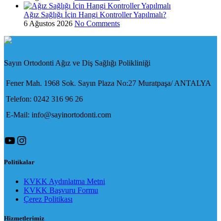
Ağız Sağlığı İçin Hangi Kontroller Yapılmalı?
6 Ağustos 2026
No Comments
Sayın Ortodonti Ağız ve Diş Sağlığı Polikliniği
Fener Mah. 1968 Sok. Sayın Plaza No:27 Muratpaşa/ ANTALYA
Telefon: 0242 316 96 26
E-Mail: info@sayinortodonti.com
YouTube
Instagram
Politikalar
KVKK Aydınlatma Metni
KVKK Başvuru Formu
Çerez Politikası
Hizmetlerimiz