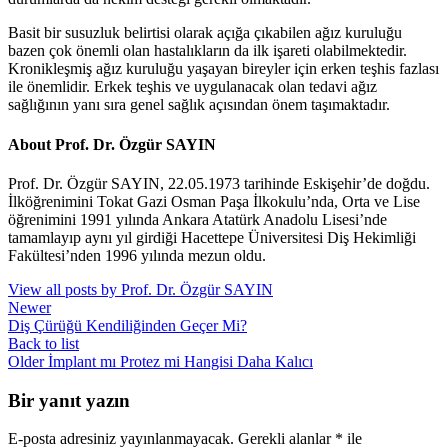
Basit bir susuzluk belirtisi olarak açığa çıkabilen ağız kuruluğu
bazen çok önemli olan hastalıkların da ilk işareti olabilmektedir.
Kronikleşmiş ağız kuruluğu yaşayan bireyler için erken teşhis fazlası
ile önemlidir. Erkek teşhis ve uygulanacak olan tedavi ağız
sağlığının yanı sıra genel sağlık açısından önem taşımaktadır.
About Prof. Dr. Özgür SAYIN
Prof. Dr. Özgür SAYIN, 22.05.1973 tarihinde Eskişehir’de doğdu.
İlköğrenimini Tokat Gazi Osman Paşa İlkokulu’nda, Orta ve Lise
öğrenimini 1991 yılında Ankara Atatürk Anadolu Lisesi’nde
tamamlayıp aynı yıl girdiği Hacettepe Üniversitesi Diş Hekimliği
Fakültesi’nden 1996 yılında mezun oldu.
View all posts by Prof. Dr. Özgür SAYIN
Newer
Diş Çürüğü Kendiliğinden Geçer Mi?
Back to list
Older
İmplant mı Protez mi Hangisi Daha Kalıcı
Bir yanıt yazın
E-posta adresiniz yayınlanmayacak.
Gerekli alanlar
*
ile