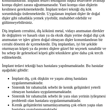
konumlandırılır. İmplant tedavi tekniğinin başka tedavilere avantajı
komşu dişleri zarara uğratmamasıdır. Yani komşu olan dişlerin
kesilmesi gerekmemektedir. İmplant tedavi tekniği diş kök
sorumluluğu üstlenmektedir. Uygulanan implant dişler ile doğal
dişler gibi rahatlıkla yemek yiyebilir, muhabbet edebilir ve
gülümseyebilirsiniz.
Diş implantı cerrahisi, diş kökünü metal, vidayı anımsatan direkler
ile değiştiren ve hasarlı olan ya da eksik dişin yerine doğal dişi çok
anımsatan ve işlev gören doğal olmayan dişler konumlandıran bir
cerrahi dönemi de içermektedir. Diş implantları, iyi bir şekilde
oturmayan köprü ya da protez dişlere güzel bir seçenek sunabilir ve
bu sebep ile geleneksel köprü gibi tekniklere göre daha çok tercih
edilmektedir.
İmplant tedavi tekniği bazı hastalara yapılmamaktadır. Bu hastalar
aşağıdaki gibidir:
İmplant diş, çok düşkün ve yaşını almış hastalara
uygulanmamaktadır.
Sistemik bir rahatsızlık sebebi ile kemik gelişimleri yeterli
olmayan hastalara uygulanmamaktadır.
Sistemik bir rahatsızlık sebebi ile yara olan yerinin iyileşmesi
problemli olan hastalara uygulanmamaktadır.
Kemik gelişimlerini tamamlayamamış çok erken yaşta olan
hastalara uygulanmamaktadır.