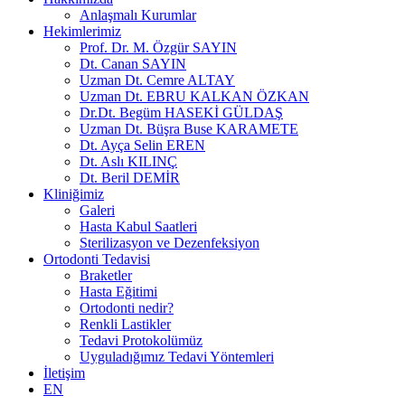
Anlaşmalı Kurumlar
Hekimlerimiz
Prof. Dr. M. Özgür SAYIN
Dt. Canan SAYIN
Uzman Dt. Cemre ALTAY
Uzman Dt. EBRU KALKAN ÖZKAN
Dr.Dt. Begüm HASEKİ GÜLDAŞ
Uzman Dt. Büşra Buse KARAMETE
Dt. Ayça Selin EREN
Dt. Aslı KILINÇ
Dt. Beril DEMİR
Kliniğimiz
Galeri
Hasta Kabul Saatleri
Sterilizasyon ve Dezenfeksiyon
Ortodonti Tedavisi
Braketler
Hasta Eğitimi
Ortodonti nedir?
Renkli Lastikler
Tedavi Protokolümüz
Uyguladığımız Tedavi Yöntemleri
İletişim
EN