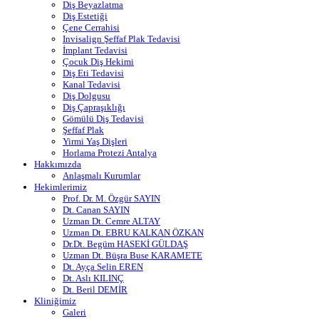
Diş Beyazlatma
Diş Estetiği
Çene Cerrahisi
Invisalign Şeffaf Plak Tedavisi
İmplant Tedavisi
Çocuk Diş Hekimi
Diş Eti Tedavisi
Kanal Tedavisi
Diş Dolgusu
Diş Çapraşıklığı
Gömülü Diş Tedavisi
Şeffaf Plak
Yirmi Yaş Dişleri
Horlama Protezi Antalya
Hakkımızda
Anlaşmalı Kurumlar
Hekimlerimiz
Prof. Dr. M. Özgür SAYIN
Dt. Canan SAYIN
Uzman Dt. Cemre ALTAY
Uzman Dt. EBRU KALKAN ÖZKAN
Dr.Dt. Begüm HASEKİ GÜLDAŞ
Uzman Dt. Büşra Buse KARAMETE
Dt. Ayça Selin EREN
Dt. Aslı KILINÇ
Dt. Beril DEMİR
Kliniğimiz
Galeri