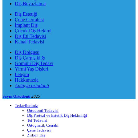
Diş Beyazlatma
Diş Estetiği
Çene Cerrahisi
İmplant Diş
Çocuk Diş Hekimi
Diş Eti Tedavisi
Kanal Tedavisi
Diş Dolgusu
Diş Çarpışıklığı
Gömülü Diş Tedavi
Yirmi Yaş Dişleri
İletişim
Hakkımızda
Antalya ortodonti
Sayın Ortodonti
2025
Tedavilerimiz
Ortodonti Tedavisi
Diş Protezi ve Estetik Diş Hekimliği
Tel Tedavisi
Ortognatik Cerrahi
Çene Tedavisi
Zirkon Diş