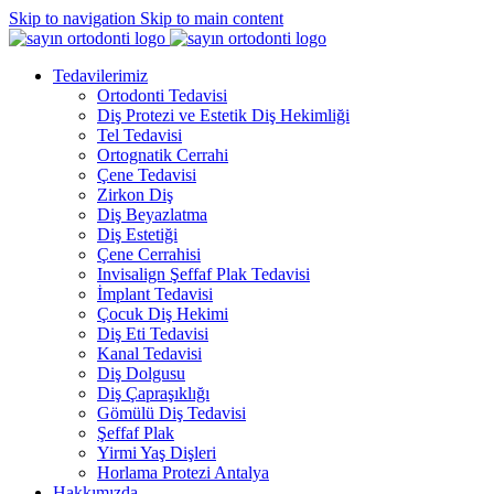
Skip to navigation
Skip to main content
Tedavilerimiz
Ortodonti Tedavisi
Diş Protezi ve Estetik Diş Hekimliği
Tel Tedavisi
Ortognatik Cerrahi
Çene Tedavisi
Zirkon Diş
Diş Beyazlatma
Diş Estetiği
Çene Cerrahisi
Invisalign Şeffaf Plak Tedavisi
İmplant Tedavisi
Çocuk Diş Hekimi
Diş Eti Tedavisi
Kanal Tedavisi
Diş Dolgusu
Diş Çapraşıklığı
Gömülü Diş Tedavisi
Şeffaf Plak
Yirmi Yaş Dişleri
Horlama Protezi Antalya
Hakkımızda