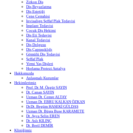
Zirkon Diş
Diş Beyazlatma
Diş Estetiği
Çene Cerrahisi
Invisalign Şeffaf Plak Tedavisi
İmplant Tedavisi
Çocuk Diş Hekimi
Diş Eti Tedavisi
Kanal Tedavisi
Diş Dolgusu
Diş Çapraşıklığı
Gömülü Diş Tedavisi
Şeffaf Plak
Yirmi Yaş Dişleri
Horlama Protezi Antalya
Hakkımızda
Anlaşmalı Kurumlar
Hekimlerimiz
Prof. Dr. M. Özgür SAYIN
Dt. Canan SAYIN
Uzman Dt. Cemre ALTAY
Uzman Dt. EBRU KALKAN ÖZKAN
Dr.Dt. Begüm HASEKİ GÜLDAŞ
Uzman Dt. Büşra Buse KARAMETE
Dt. Ayça Selin EREN
Dt. Aslı KILINÇ
Dt. Beril DEMİR
Kliniğimiz