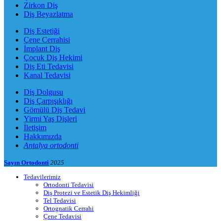
Zirkon Diş
Diş Beyazlatma
Diş Estetiği
Çene Cerrahisi
İmplant Diş
Çocuk Diş Hekimi
Diş Eti Tedavisi
Kanal Tedavisi
Diş Dolgusu
Diş Çarpışıklığı
Gömülü Diş Tedavi
Yirmi Yaş Dişleri
İletişim
Hakkımızda
Antalya ortodonti
Sayın Ortodonti
2025
Tedavilerimiz
Ortodonti Tedavisi
Diş Protezi ve Estetik Diş Hekimliği
Tel Tedavisi
Ortognatik Cerrahi
Çene Tedavisi