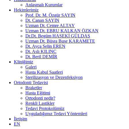
Anlaşmalı Kurumlar
Hekimlerimiz
Prof. Dr. M. Özgür SAYIN
Dt. Canan SAYIN
Uzman Dt. Cemre ALTAY
Uzman Dt. EBRU KALKAN ÖZKAN
Dr.Dt. Begüm HASEKİ GÜLDAŞ
Uzman Dt. Büşra Buse KARAMETE
Dt. Ayça Selin EREN
Dt. Aslı KILINÇ
Dt. Beril DEMİR
Kliniğimiz
Galeri
Hasta Kabul Saatleri
Sterilizasyon ve Dezenfeksiyon
Ortodonti Tedavisi
Braketler
Hasta Eğitimi
Ortodonti nedir?
Renkli Lastikler
Tedavi Protokolümüz
Uyguladığımız Tedavi Yöntemleri
İletişim
EN