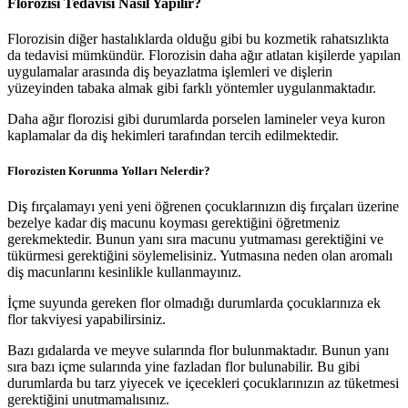
Florozisi Tedavisi Nasıl Yapılır?
Florozisin diğer hastalıklarda olduğu gibi bu kozmetik rahatsızlıkta
da tedavisi mümkündür. Florozisin daha ağır atlatan kişilerde yapılan
uygulamalar arasında diş beyazlatma işlemleri ve dişlerin
yüzeyinden tabaka almak gibi farklı yöntemler uygulanmaktadır.
Daha ağır florozisi gibi durumlarda porselen lamineler veya kuron
kaplamalar da diş hekimleri tarafından tercih edilmektedir.
Florozisten Korunma Yolları Nelerdir?
Diş fırçalamayı yeni yeni öğrenen çocuklarınızın diş fırçaları üzerine
bezelye kadar diş macunu koyması gerektiğini öğretmeniz
gerekmektedir. Bunun yanı sıra macunu yutmaması gerektiğini ve
tükürmesi gerektiğini söylemelisiniz. Yutmasına neden olan aromalı
diş macunlarını kesinlikle kullanmayınız.
İçme suyunda gereken flor olmadığı durumlarda çocuklarınıza ek
flor takviyesi yapabilirsiniz.
Bazı gıdalarda ve meyve sularında flor bulunmaktadır. Bunun yanı
sıra bazı içme sularında yine fazladan flor bulunabilir. Bu gibi
durumlarda bu tarz yiyecek ve içecekleri çocuklarınızın az tüketmesi
gerektiğini unutmamalısınız.