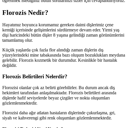
öğrenmek istediğiniz bütün sorularınızı sizler için cevaplandırıyoruz.
Florozis Nedir?
Hayatımız boyunca korumamız gereken daimi dişlerimiz çene
kemiği içerisinde gelişimlerini sürdürmeye devam eder. Yirmi yaş
dişi haricindeki bütün dişler 8 yaşına gelindiği zaman görünümlerini
tamamlamış olur.
Küçük yaşlarda çok fazla flor alındığı zaman dişlerin dış
yüzeylerindeki mine tabakasında bazı oluşum bozuklukları meydana
gelebilir. Florozis kozmetik bir durumdur. Kesinlikle bir hastalık
değildir.
Florozis Belirtileri Nelerdir?
Florozisi olanlar çok az belirti görebilirler. Bu durum ancak diş
hekimleri tarafından anlaşılmaktadır. Florozis belirtileri arasında
dişlerde hafif seviyelerde beyaz çizgiler ve nokta oluşumları
gözlemlenmektedir.
Florozisi daha ağır atlatan hastaların dişlerinde çukurlaşma, gri,
siyah ve kahverengi gibi renk oluşumları gözlemlenmektedir.