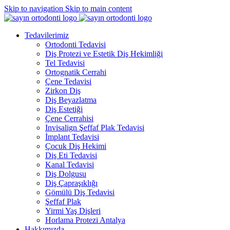
Skip to navigation
Skip to main content
Tedavilerimiz
Ortodonti Tedavisi
Diş Protezi ve Estetik Diş Hekimliği
Tel Tedavisi
Ortognatik Cerrahi
Çene Tedavisi
Zirkon Diş
Diş Beyazlatma
Diş Estetiği
Çene Cerrahisi
Invisalign Şeffaf Plak Tedavisi
İmplant Tedavisi
Çocuk Diş Hekimi
Diş Eti Tedavisi
Kanal Tedavisi
Diş Dolgusu
Diş Çapraşıklığı
Gömülü Diş Tedavisi
Şeffaf Plak
Yirmi Yaş Dişleri
Horlama Protezi Antalya
Hakkımızda