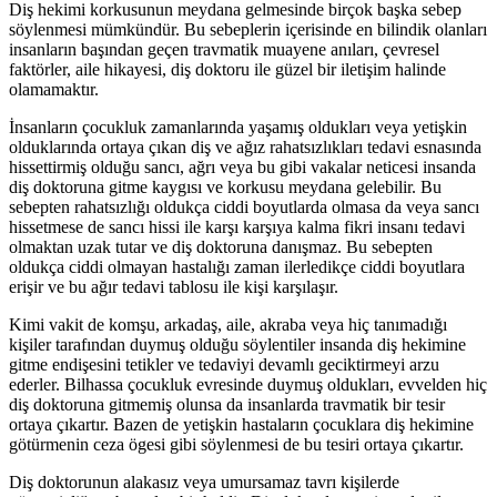
Diş hekimi korkusunun meydana gelmesinde birçok başka sebep
söylenmesi mümkündür. Bu sebeplerin içerisinde en bilindik olanları
insanların başından geçen travmatik muayene anıları, çevresel
faktörler, aile hikayesi, diş doktoru ile güzel bir iletişim halinde
olamamaktır.
İnsanların çocukluk zamanlarında yaşamış oldukları veya yetişkin
olduklarında ortaya çıkan diş ve ağız rahatsızlıkları tedavi esnasında
hissettirmiş olduğu sancı, ağrı veya bu gibi vakalar neticesi insanda
diş doktoruna gitme kaygısı ve korkusu meydana gelebilir. Bu
sebepten rahatsızlığı oldukça ciddi boyutlarda olmasa da veya sancı
hissetmese de sancı hissi ile karşı karşıya kalma fikri insanı tedavi
olmaktan uzak tutar ve diş doktoruna danışmaz. Bu sebepten
oldukça ciddi olmayan hastalığı zaman ilerledikçe ciddi boyutlara
erişir ve bu ağır tedavi tablosu ile kişi karşılaşır.
Kimi vakit de komşu, arkadaş, aile, akraba veya hiç tanımadığı
kişiler tarafından duymuş olduğu söylentiler insanda diş hekimine
gitme endişesini tetikler ve tedaviyi devamlı geciktirmeyi arzu
ederler. Bilhassa çocukluk evresinde duymuş oldukları, evvelden hiç
diş doktoruna gitmemiş olunsa da insanlarda travmatik bir tesir
ortaya çıkartır. Bazen de yetişkin hastaların çocuklara diş hekimine
götürmenin ceza ögesi gibi söylenmesi de bu tesiri ortaya çıkartır.
Diş doktorunun alakasız veya umursamaz tavrı kişilerde