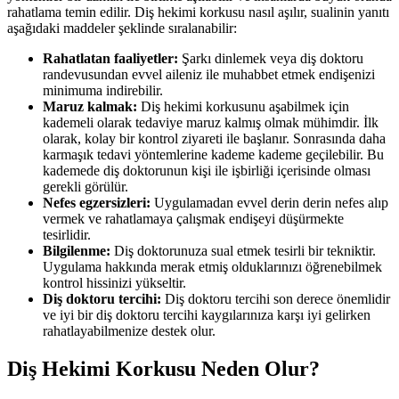
rahatlama temin edilir. Diş hekimi korkusu nasıl aşılır, sualinin yanıtı
aşağıdaki maddeler şeklinde sıralanabilir:
Rahatlatan faaliyetler:
Şarkı dinlemek veya diş doktoru
randevusundan evvel aileniz ile muhabbet etmek endişenizi
minimuma indirebilir.
Maruz kalmak:
Diş hekimi korkusunu aşabilmek için
kademeli olarak tedaviye maruz kalmış olmak mühimdir. İlk
olarak, kolay bir kontrol ziyareti ile başlanır. Sonrasında daha
karmaşık tedavi yöntemlerine kademe kademe geçilebilir. Bu
kademede diş doktorunun kişi ile işbirliği içerisinde olması
gerekli görülür.
Nefes egzersizleri:
Uygulamadan evvel derin derin nefes alıp
vermek ve rahatlamaya çalışmak endişeyi düşürmekte
tesirlidir.
Bilgilenme:
Diş doktorunuza sual etmek tesirli bir tekniktir.
Uygulama hakkında merak etmiş olduklarınızı öğrenebilmek
kontrol hissinizi yükseltir.
Diş doktoru tercihi:
Diş doktoru tercihi son derece önemlidir
ve iyi bir diş doktoru tercihi kaygılarınıza karşı iyi gelirken
rahatlayabilmenize destek olur.
Diş Hekimi Korkusu Neden Olur?