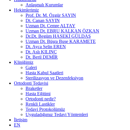
Anlaşmalı Kurumlar
Hekimlerimiz
Prof. Dr. M. Özgür SAYIN
Dt. Canan SAYIN
Uzman Dt. Cemre ALTAY
Uzman Dt. EBRU KALKAN ÖZKAN
Dr.Dt. Begüm HASEKİ GÜLDAŞ
Uzman Dt. Büşra Buse KARAMETE
Dt. Ayça Selin EREN
Dt. Aslı KILINÇ
Dt. Beril DEMİR
Kliniğimiz
Galeri
Hasta Kabul Saatleri
Sterilizasyon ve Dezenfeksiyon
Ortodonti Tedavisi
Braketler
Hasta Eğitimi
Ortodonti nedir?
Renkli Lastikler
Tedavi Protokolümüz
Uyguladığımız Tedavi Yöntemleri
İletişim
EN