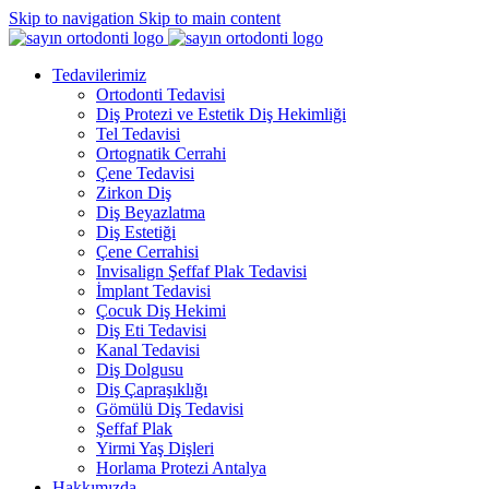
Skip to navigation
Skip to main content
Tedavilerimiz
Ortodonti Tedavisi
Diş Protezi ve Estetik Diş Hekimliği
Tel Tedavisi
Ortognatik Cerrahi
Çene Tedavisi
Zirkon Diş
Diş Beyazlatma
Diş Estetiği
Çene Cerrahisi
Invisalign Şeffaf Plak Tedavisi
İmplant Tedavisi
Çocuk Diş Hekimi
Diş Eti Tedavisi
Kanal Tedavisi
Diş Dolgusu
Diş Çapraşıklığı
Gömülü Diş Tedavisi
Şeffaf Plak
Yirmi Yaş Dişleri
Horlama Protezi Antalya
Hakkımızda