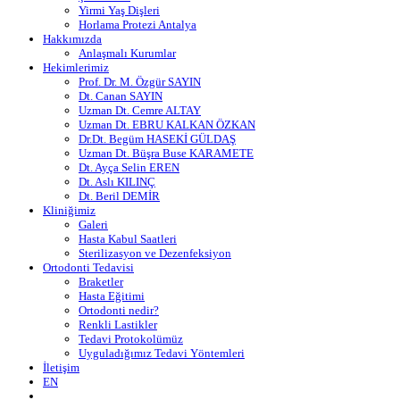
Yirmi Yaş Dişleri
Horlama Protezi Antalya
Hakkımızda
Anlaşmalı Kurumlar
Hekimlerimiz
Prof. Dr. M. Özgür SAYIN
Dt. Canan SAYIN
Uzman Dt. Cemre ALTAY
Uzman Dt. EBRU KALKAN ÖZKAN
Dr.Dt. Begüm HASEKİ GÜLDAŞ
Uzman Dt. Büşra Buse KARAMETE
Dt. Ayça Selin EREN
Dt. Aslı KILINÇ
Dt. Beril DEMİR
Kliniğimiz
Galeri
Hasta Kabul Saatleri
Sterilizasyon ve Dezenfeksiyon
Ortodonti Tedavisi
Braketler
Hasta Eğitimi
Ortodonti nedir?
Renkli Lastikler
Tedavi Protokolümüz
Uyguladığımız Tedavi Yöntemleri
İletişim
EN