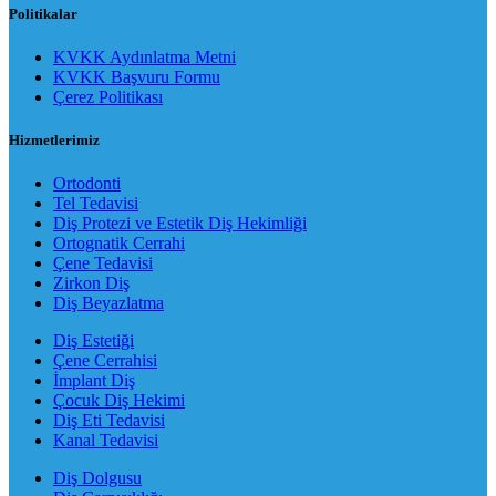
Politikalar
KVKK Aydınlatma Metni
KVKK Başvuru Formu
Çerez Politikası
Hizmetlerimiz
Ortodonti
Tel Tedavisi
Diş Protezi ve Estetik Diş Hekimliği
Ortognatik Cerrahi
Çene Tedavisi
Zirkon Diş
Diş Beyazlatma
Diş Estetiği
Çene Cerrahisi
İmplant Diş
Çocuk Diş Hekimi
Diş Eti Tedavisi
Kanal Tedavisi
Diş Dolgusu