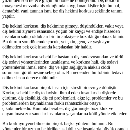
yüzünden son derece güçlü bir döneme dönüşebilir. Diş doktoru
muayenesi mevzubahis olduğunda kaygılanan kişiler için bu hal,
dentafobi yani tanınan ismi işe diş hekimi korkusu şeklinde tanımı
yapılır.
Diş hekimi korkusu, diş hekimine gitmeyi düşündükleri vakit veya
diş hekimi ziyareti esnasında yoğun bir kaygı ve endişe hisseden
insanların sahip oldukları bir tür anksiyete bozukluğu olarak bilinir.
Bu durum son dönemde çocuk, yetişkin, genç ve yaşlı ayırt
edilmeden pek çok insanda karşılaşılan bir haldir.
Diş hekimi korkusu sebebi ile hastanın diş randevusundan ve türlü
diş tedavi yöntemlerinden uzaklaşma ve korkma hali, diş tedavi
yöntemlerini ihmal etme, diş ve ağız sağlığıyla alakalı ciddi
sorunların görülmesine sebep olur. Bu nedenden bu fobinin tedavi
edilmesi son derece mühimdir.
Diş hekimi korkusu birçok insan için stresli bir evreye dönüşür.
Korku, sebebi ile diş tedavisini ihmal eden insanlar da dişlerde
çürüme, diş eksikliği, diş eti problemleri, ağız içi problemler ve bu
problemlerden kaynaklanan farklı rahatsızlıklar ortaya
çıkabilmektedir. Bununla beraber, dış görünüşte bozukluk ve
dayanılması zor sancılar insanların yaşamlarına kötü yönde etki eder.
Bu korkuyu yenebilmenin birçok başka yöntemi bulunur. Bu
yöntemler bir uzman ile birlikte aşılabilir ve insanlarda büyük oranda