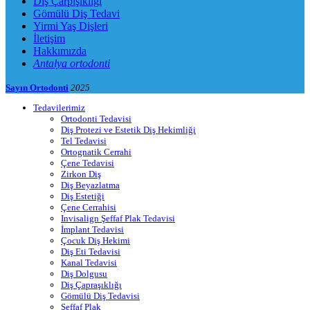
Diş Çarpışıklığı
Gömülü Diş Tedavi
Yirmi Yaş Dişleri
İletişim
Hakkımızda
Antalya ortodonti
Sayın Ortodonti
2025
Tedavilerimiz
Ortodonti Tedavisi
Diş Protezi ve Estetik Diş Hekimliği
Tel Tedavisi
Ortognatik Cerrahi
Çene Tedavisi
Zirkon Diş
Diş Beyazlatma
Diş Estetiği
Çene Cerrahisi
Invisalign Şeffaf Plak Tedavisi
İmplant Tedavisi
Çocuk Diş Hekimi
Diş Eti Tedavisi
Kanal Tedavisi
Diş Dolgusu
Diş Çapraşıklığı
Gömülü Diş Tedavisi
Şeffaf Plak