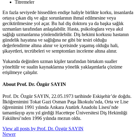
Titremeler
En fazla seviyede hissedilen endişe haliyle birlikte korku, insanlarda
ortaya çıkan diş ve ağız sorunlarının ihmal edilmesine veya
geciktirilmesine yol açar. Bu hal diş doktoru ya da başka sağlık
uzmanları tarafından anlaşılabilir. Hasta, psikologlara veya akıl
sağlığı uzmanlarına yönlendirilebilir. Diş hekimi korkusu hastanın
gündelik hayatına ve sağlığına ne gibi bir tesiri olduğu
değerlendirme altına alınır ve içerisinde yaşamış olduğu hali,
şikayetleri, tecrübeleri ve semptomları inceleme altına alınır.
Yukarıda değinilen uzman kişiler tarafından birtakım sualler
yöneltilir ve sualin kaynaklarına yönelik yaklaşımlarla çözüme
erişilmeye çalışılır.
About Prof. Dr. Özgür SAYIN
Prof. Dr. Özgür SAYIN, 22.05.1973 tarihinde Eskişehir’de doğdu.
İlköğrenimini Tokat Gazi Osman Paşa İlkokulu’nda, Orta ve Lise
öğrenimini 1991 yılında Ankara Atatürk Anadolu Lisesi’nde
tamamlayıp aynı yıl girdiği Hacettepe Üniversitesi Diş Hekimliği
Fakültesi’nden 1996 yılında mezun oldu.
View all posts by Prof. Dr. Özgür SAYIN
Newer