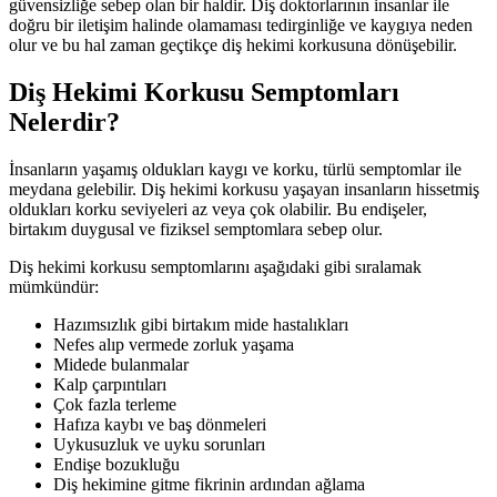
güvensizliğe sebep olan bir haldir. Diş doktorlarının insanlar ile
doğru bir iletişim halinde olamaması tedirginliğe ve kaygıya neden
olur ve bu hal zaman geçtikçe diş hekimi korkusuna dönüşebilir.
Diş Hekimi Korkusu Semptomları
Nelerdir?
İnsanların yaşamış oldukları kaygı ve korku, türlü semptomlar ile
meydana gelebilir. Diş hekimi korkusu yaşayan insanların hissetmiş
oldukları korku seviyeleri az veya çok olabilir. Bu endişeler,
birtakım duygusal ve fiziksel semptomlara sebep olur.
Diş hekimi korkusu semptomlarını aşağıdaki gibi sıralamak
mümkündür:
Hazımsızlık gibi birtakım mide hastalıkları
Nefes alıp vermede zorluk yaşama
Midede bulanmalar
Kalp çarpıntıları
Çok fazla terleme
Hafıza kaybı ve baş dönmeleri
Uykusuzluk ve uyku sorunları
Endişe bozukluğu
Diş hekimine gitme fikrinin ardından ağlama