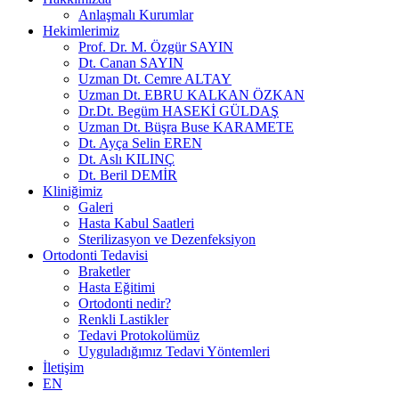
Anlaşmalı Kurumlar
Hekimlerimiz
Prof. Dr. M. Özgür SAYIN
Dt. Canan SAYIN
Uzman Dt. Cemre ALTAY
Uzman Dt. EBRU KALKAN ÖZKAN
Dr.Dt. Begüm HASEKİ GÜLDAŞ
Uzman Dt. Büşra Buse KARAMETE
Dt. Ayça Selin EREN
Dt. Aslı KILINÇ
Dt. Beril DEMİR
Kliniğimiz
Galeri
Hasta Kabul Saatleri
Sterilizasyon ve Dezenfeksiyon
Ortodonti Tedavisi
Braketler
Hasta Eğitimi
Ortodonti nedir?
Renkli Lastikler
Tedavi Protokolümüz
Uyguladığımız Tedavi Yöntemleri
İletişim
EN