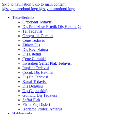
Skip to navigation
Skip to main content
Tedavilerimiz
Ortodonti Tedavisi
Diş Protezi ve Estetik Diş Hekimliği
Tel Tedavisi
Ortognatik Cerrahi
Çene Tedavisi
Zirkon Diş
Diş Beyazlatma
Diş Estetiği
Çene Cerrahisi
Invisalign Şeffaf Plak Tedavisi
İmplant Tedavisi
Çocuk Diş Hekimi
Diş Eti Tedavisi
Kanal Tedavisi
Diş Dolgusu
Diş Çapraşıklığı
Gömülü Diş Tedavisi
Şeffaf Plak
Yirmi Yaş Dişleri
Horlama Protezi Antalya
Hakkımızda