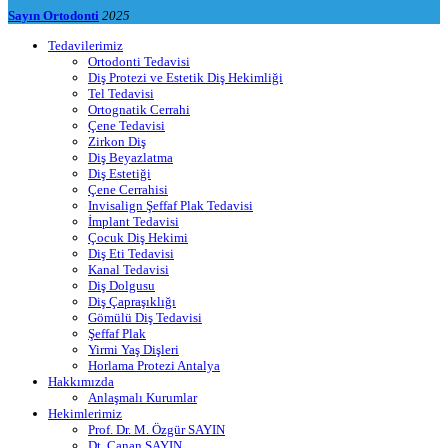
Sayın Ortodonti
2025
Tedavilerimiz
Ortodonti Tedavisi
Diş Protezi ve Estetik Diş Hekimliği
Tel Tedavisi
Ortognatik Cerrahi
Çene Tedavisi
Zirkon Diş
Diş Beyazlatma
Diş Estetiği
Çene Cerrahisi
Invisalign Şeffaf Plak Tedavisi
İmplant Tedavisi
Çocuk Diş Hekimi
Diş Eti Tedavisi
Kanal Tedavisi
Diş Dolgusu
Diş Çapraşıklığı
Gömülü Diş Tedavisi
Şeffaf Plak
Yirmi Yaş Dişleri
Horlama Protezi Antalya
Hakkımızda
Anlaşmalı Kurumlar
Hekimlerimiz
Prof. Dr. M. Özgür SAYIN
Dt. Canan SAYIN