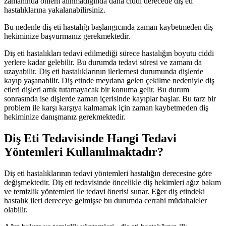
zamanında önlem alınmadığında daha ciddi derecede diş eti
hastalıklarına yakalanabilirsiniz.
Bu nedenle diş eti hastalığı başlangıcında zaman kaybetmeden diş
hekiminize başvurmanız gerekmektedir.
Diş eti hastalıkları tedavi edilmediği sürece hastalığın boyutu ciddi
yerlere kadar gelebilir. Bu durumda tedavi süresi ve zamanı da
uzayabilir. Diş eti hastalıklarının ilerlemesi durumunda dişlerde
kayıp yaşanabilir. Diş etinde meydana gelen çekilme nedeniyle diş
etleri dişleri artık tutamayacak bir konuma gelir. Bu durum
sonrasında ise dişlerde zaman içerisinde kayıplar başlar. Bu tarz bir
problem ile karşı karşıya kalmamak için zaman kaybetmeden diş
hekiminize danışmanız gerekmektedir.
Diş Eti Tedavisinde Hangi Tedavi
Yöntemleri Kullanılmaktadır?
Diş eti hastalıklarının tedavi yöntemleri hastalığın derecesine göre
değişmektedir. Diş eti tedavisinde öncelikle diş hekimleri ağız bakım
ve temizlik yöntemleri ile tedavi önerisi sunar. Eğer diş etindeki
hastalık ileri dereceye gelmişse bu durumda cerrahi müdahaleler
olabilir.