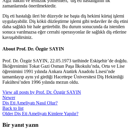
Ağız bakım ve temizlik yöntemleri, diş eti hastalığının ilk
zamanlarında önerilmektedir.
Diş eti hastalığı ileri bir düzeyde ise başta diş hekimi kürtaj işlemi
uygulayabilir. Diş kökü düzleştirme işlemi gibi tedaviler ile diş etini
daha sağlıklı bir hale getirebilir. Bu durum sonucunda da istenilen
sonuca varılmazsa eğer cerrahi operasyonlar ile sağlıklı diş etlerine
kavuşabilirsiniz.
About Prof. Dr. Özgür SAYIN
Prof. Dr. Özgür SAYIN, 22.05.1973 tarihinde Eskişehir’de doğdu.
İlköğrenimini Tokat Gazi Osman Paşa İlkokulu’nda, Orta ve Lise
öğrenimini 1991 yılında Ankara Atatürk Anadolu Lisesi’nde
tamamlayıp aynı yıl girdiği Hacettepe Üniversitesi Diş Hekimliği
Fakültesi’nden 1996 yılında mezun oldu.
View all posts by Prof. Dr. Özgür SAYIN
Newer
Diş Eti Ameliyatı Nasıl Olur?
Back to list
Older
Diş Eti Ameliyatı Kimlere Yapılır?
Bir yanıt yazın