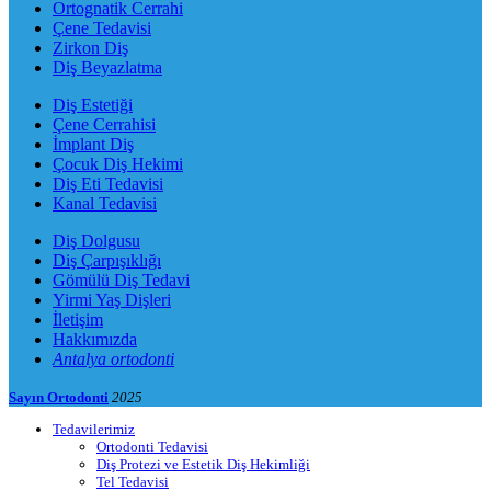
Ortognatik Cerrahi
Çene Tedavisi
Zirkon Diş
Diş Beyazlatma
Diş Estetiği
Çene Cerrahisi
İmplant Diş
Çocuk Diş Hekimi
Diş Eti Tedavisi
Kanal Tedavisi
Diş Dolgusu
Diş Çarpışıklığı
Gömülü Diş Tedavi
Yirmi Yaş Dişleri
İletişim
Hakkımızda
Antalya ortodonti
Sayın Ortodonti
2025
Tedavilerimiz
Ortodonti Tedavisi
Diş Protezi ve Estetik Diş Hekimliği
Tel Tedavisi