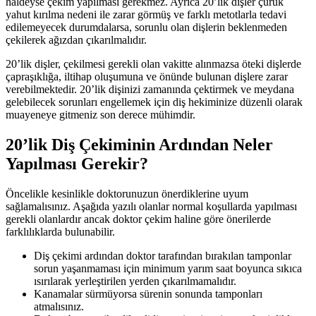
haldeyse çekim yapılması gerekmez. Ayrıca 20’lik dişler çürük
yahut kırılma nedeni ile zarar görmüş ve farklı metotlarla tedavi
edilemeyecek durumdalarsa, sorunlu olan dişlerin beklenmeden
çekilerek ağızdan çıkarılmalıdır.
20’lik dişler, çekilmesi gerekli olan vakitte alınmazsa öteki dişlerde
çapraşıklığa, iltihap oluşumuna ve önünde bulunan dişlere zarar
verebilmektedir. 20’lik dişinizi zamanında çektirmek ve meydana
gelebilecek sorunları engellemek için diş hekiminize düzenli olarak
muayeneye gitmeniz son derece mühimdir.
20’lik Diş Çekiminin Ardından Neler
Yapılması Gerekir?
Öncelikle kesinlikle doktorunuzun önerdiklerine uyum
sağlamalısınız. Aşağıda yazılı olanlar normal koşullarda yapılması
gerekli olanlardır ancak doktor çekim haline göre önerilerde
farklılıklarda bulunabilir.
Diş çekimi ardından doktor tarafından bırakılan tamponlar
sorun yaşanmaması için minimum yarım saat boyunca sıkıca
ısırılarak yerleştirilen yerden çıkarılmamalıdır.
Kanamalar sürmüyorsa sürenin sonunda tamponları
atmalısınız.