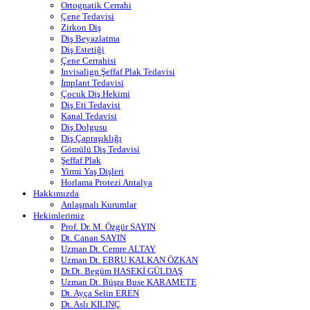
Ortognatik Cerrahi
Çene Tedavisi
Zirkon Diş
Diş Beyazlatma
Diş Estetiği
Çene Cerrahisi
Invisalign Şeffaf Plak Tedavisi
İmplant Tedavisi
Çocuk Diş Hekimi
Diş Eti Tedavisi
Kanal Tedavisi
Diş Dolgusu
Diş Çapraşıklığı
Gömülü Diş Tedavisi
Şeffaf Plak
Yirmi Yaş Dişleri
Horlama Protezi Antalya
Hakkımızda
Anlaşmalı Kurumlar
Hekimlerimiz
Prof. Dr. M. Özgür SAYIN
Dt. Canan SAYIN
Uzman Dt. Cemre ALTAY
Uzman Dt. EBRU KALKAN ÖZKAN
Dr.Dt. Begüm HASEKİ GÜLDAŞ
Uzman Dt. Büşra Buse KARAMETE
Dt. Ayça Selin EREN
Dt. Aslı KILINÇ