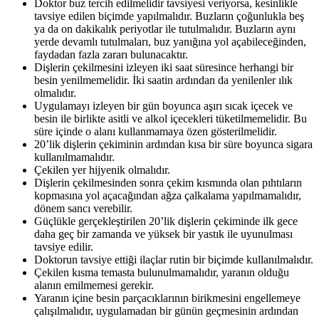
Doktor buz tercih edilmelidir tavsiyesi veriyorsa, kesinlikle
tavsiye edilen biçimde yapılmalıdır. Buzların çoğunlukla beş
ya da on dakikalık periyotlar ile tutulmalıdır. Buzların aynı
yerde devamlı tutulmaları, buz yanığına yol açabileceğinden,
faydadan fazla zararı bulunacaktır.
Dişlerin çekilmesini izleyen iki saat süresince herhangi bir
besin yenilmemelidir. İki saatin ardından da yenilenler ılık
olmalıdır.
Uygulamayı izleyen bir gün boyunca aşırı sıcak içecek ve
besin ile birlikte asitli ve alkol içecekleri tüketilmemelidir. Bu
süre içinde o alanı kullanmamaya özen gösterilmelidir.
20’lik dişlerin çekiminin ardından kısa bir süre boyunca sigara
kullanılmamalıdır.
Çekilen yer hijyenik olmalıdır.
Dişlerin çekilmesinden sonra çekim kısmında olan pıhtıların
kopmasına yol açacağından ağza çalkalama yapılmamalıdır,
dönem sancı verebilir.
Güçlükle gerçekleştirilen 20’lik dişlerin çekiminde ilk gece
daha geç bir zamanda ve yüksek bir yastık ile uyunulması
tavsiye edilir.
Doktorun tavsiye ettiği ilaçlar rutin bir biçimde kullanılmalıdır.
Çekilen kısma temasta bulunulmamalıdır, yaranın olduğu
alanın emilmemesi gerekir.
Yaranın içine besin parçacıklarının birikmesini engellemeye
çalışılmalıdır, uygulamadan bir günün geçmesinin ardından