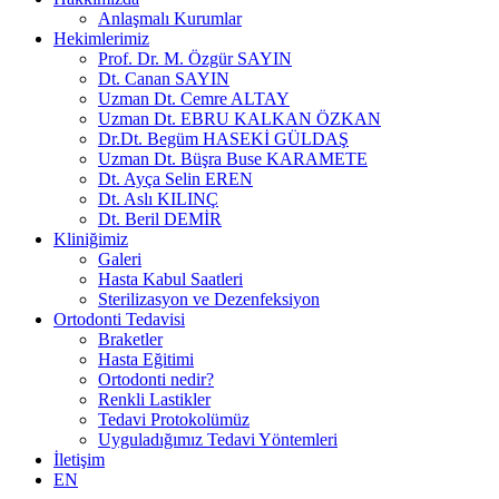
Anlaşmalı Kurumlar
Hekimlerimiz
Prof. Dr. M. Özgür SAYIN
Dt. Canan SAYIN
Uzman Dt. Cemre ALTAY
Uzman Dt. EBRU KALKAN ÖZKAN
Dr.Dt. Begüm HASEKİ GÜLDAŞ
Uzman Dt. Büşra Buse KARAMETE
Dt. Ayça Selin EREN
Dt. Aslı KILINÇ
Dt. Beril DEMİR
Kliniğimiz
Galeri
Hasta Kabul Saatleri
Sterilizasyon ve Dezenfeksiyon
Ortodonti Tedavisi
Braketler
Hasta Eğitimi
Ortodonti nedir?
Renkli Lastikler
Tedavi Protokolümüz
Uyguladığımız Tedavi Yöntemleri
İletişim
EN