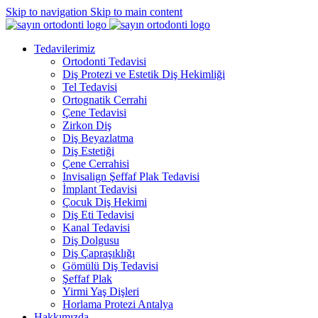
Skip to navigation
Skip to main content
Tedavilerimiz
Ortodonti Tedavisi
Diş Protezi ve Estetik Diş Hekimliği
Tel Tedavisi
Ortognatik Cerrahi
Çene Tedavisi
Zirkon Diş
Diş Beyazlatma
Diş Estetiği
Çene Cerrahisi
Invisalign Şeffaf Plak Tedavisi
İmplant Tedavisi
Çocuk Diş Hekimi
Diş Eti Tedavisi
Kanal Tedavisi
Diş Dolgusu
Diş Çapraşıklığı
Gömülü Diş Tedavisi
Şeffaf Plak
Yirmi Yaş Dişleri
Horlama Protezi Antalya
Hakkımızda