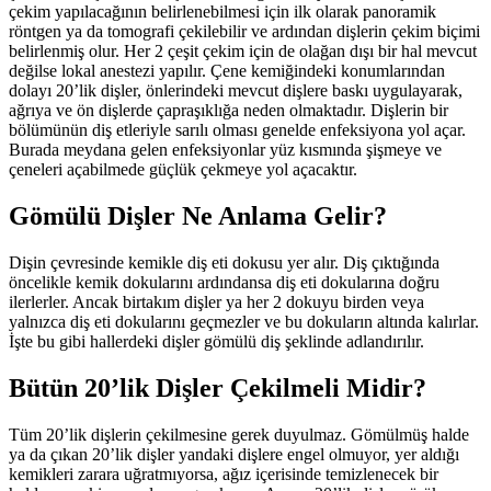
çekim yapılacağının belirlenebilmesi için ilk olarak panoramik
röntgen ya da tomografi çekilebilir ve ardından dişlerin çekim biçimi
belirlenmiş olur. Her 2 çeşit çekim için de olağan dışı bir hal mevcut
değilse lokal anestezi yapılır. Çene kemiğindeki konumlarından
dolayı 20’lik dişler, önlerindeki mevcut dişlere baskı uygulayarak,
ağrıya ve ön dişlerde çapraşıklığa neden olmaktadır. Dişlerin bir
bölümünün diş etleriyle sarılı olması genelde enfeksiyona yol açar.
Burada meydana gelen enfeksiyonlar yüz kısmında şişmeye ve
çeneleri açabilmede güçlük çekmeye yol açacaktır.
Gömülü Dişler Ne Anlama Gelir?
Dişin çevresinde kemikle diş eti dokusu yer alır. Diş çıktığında
öncelikle kemik dokularını ardındansa diş eti dokularına doğru
ilerlerler. Ancak birtakım dişler ya her 2 dokuyu birden veya
yalnızca diş eti dokularını geçmezler ve bu dokuların altında kalırlar.
İşte bu gibi hallerdeki dişler gömülü diş şeklinde adlandırılır.
Bütün 20’lik Dişler Çekilmeli Midir?
Tüm 20’lik dişlerin çekilmesine gerek duyulmaz. Gömülmüş halde
ya da çıkan 20’lik dişler yandaki dişlere engel olmuyor, yer aldığı
kemikleri zarara uğratmıyorsa, ağız içerisinde temizlenecek bir