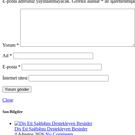
E-posta adresiniz yayınlanmayacak.
Gerekli alanlar
*
ile işaretlenmişl
Yorum
*
Ad
*
E-posta
*
İnternet sitesi
Close
Son Bilgiler
Diş Eti Sağlığını Destekleyen Besinler
4 Ağustos 2026
No Comments