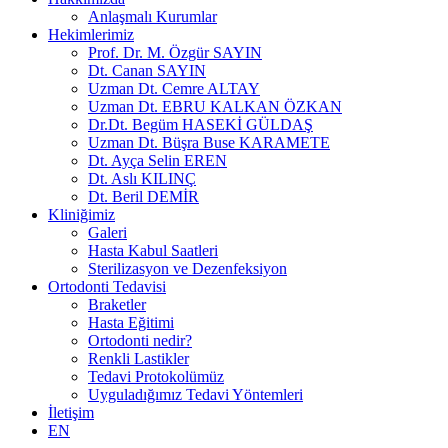
Anlaşmalı Kurumlar
Hekimlerimiz
Prof. Dr. M. Özgür SAYIN
Dt. Canan SAYIN
Uzman Dt. Cemre ALTAY
Uzman Dt. EBRU KALKAN ÖZKAN
Dr.Dt. Begüm HASEKİ GÜLDAŞ
Uzman Dt. Büşra Buse KARAMETE
Dt. Ayça Selin EREN
Dt. Aslı KILINÇ
Dt. Beril DEMİR
Kliniğimiz
Galeri
Hasta Kabul Saatleri
Sterilizasyon ve Dezenfeksiyon
Ortodonti Tedavisi
Braketler
Hasta Eğitimi
Ortodonti nedir?
Renkli Lastikler
Tedavi Protokolümüz
Uyguladığımız Tedavi Yöntemleri
İletişim
EN