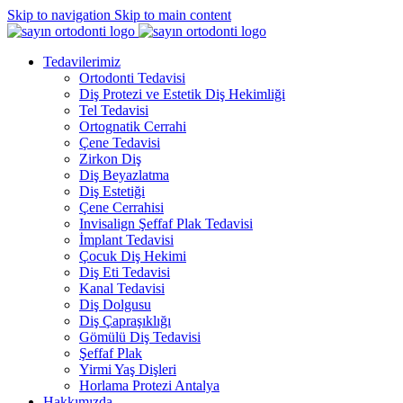
Skip to navigation
Skip to main content
Tedavilerimiz
Ortodonti Tedavisi
Diş Protezi ve Estetik Diş Hekimliği
Tel Tedavisi
Ortognatik Cerrahi
Çene Tedavisi
Zirkon Diş
Diş Beyazlatma
Diş Estetiği
Çene Cerrahisi
Invisalign Şeffaf Plak Tedavisi
İmplant Tedavisi
Çocuk Diş Hekimi
Diş Eti Tedavisi
Kanal Tedavisi
Diş Dolgusu
Diş Çapraşıklığı
Gömülü Diş Tedavisi
Şeffaf Plak
Yirmi Yaş Dişleri
Horlama Protezi Antalya
Hakkımızda