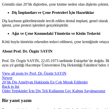
Gömülü olan 20’lik dişlerden, çene kistine neden olan dişlerin çekimi.
Diş İmplantları ve Çene Protezleri İçin Hazırlıklar
Diş kaybının giderilmesinde tercih edilen dental implant, genel olarak
işlemi, çene protezi işlemleri gerçekleştirilir.
Ağız ve Çene Kısmındaki Tümörün ve Kistin Tedavisi
Kötü huylu tümörün erkenden tedavi edilmesi, çene kemiğinde ortaya çık
About Prof. Dr. Özgür SAYIN
Prof. Dr. Özgür SAYIN, 22.05.1973 tarihinde Eskişehir’de doğdu. İl
aynı yıl girdiği Hacettepe Üniversitesi Diş Hekimliği Fakültesi’nden 
View all posts by Prof. Dr. Özgür SAYIN
Newer
20’lik Diş Ameliyatı Hakkında En Çok Merak Edilenler
Back to list
Older
Yetişkinler İçin Diş Teli Kullanımı Geç Kalmış Sayılmazsınız
Bir yanıt yazın