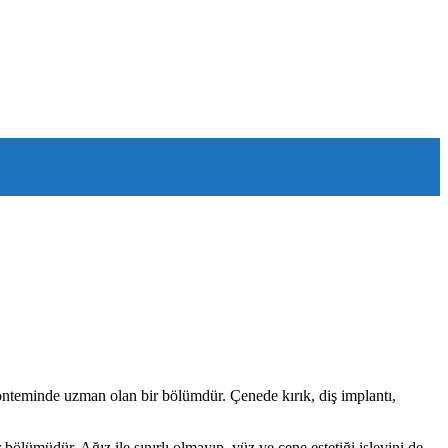
önteminde uzman olan bir bölümdür. Çenede kırık, diş implantı,
bölümüdür. Ağız ile sınırlı olmayıp, yüz ve çene estetiği işlevini de