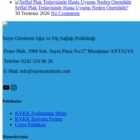
Şeffaf Plak Tedavisinde Hasta Uyumu Neden Önemlidir?
30 Temmuz 2026
No Comments
Sayın Ortodonti Ağız ve Diş Sağlığı Polikliniği
Fener Mah. 1968 Sok. Sayın Plaza No:27 Muratpaşa/ ANTALYA
Telefon: 0242 316 96 26
E-Mail: info@sayinortodonti.com
YouTube
Instagram
Politikalar
KVKK Aydınlatma Metni
KVKK Başvuru Formu
Çerez Politikası
Hizmetlerimiz