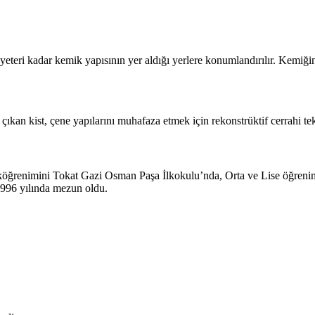
 yeteri kadar kemik yapısının yer aldığı yerlere konumlandırılır. Kemiği
an kist, çene yapılarını muhafaza etmek için rekonstrüktif cerrahi tekni
köğrenimini Tokat Gazi Osman Paşa İlkokulu’nda, Orta ve Lise öğreni
1996 yılında mezun oldu.