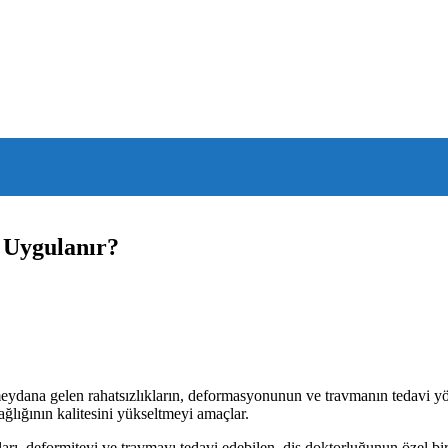
 Uygulanır?
meydana gelen rahatsızlıkların, deformasyonunun ve travmanın tedavi y
sağlığının kalitesini yükseltmeyi amaçlar.
rı, deformiteyi ve travmayı tedavi edebilen, diş doktorluğunun özel bir 