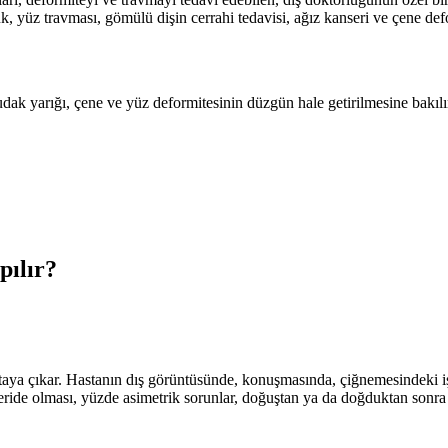
, yüz travması, gömülü dişin cerrahi tedavisi, ağız kanseri ve çene def
k yarığı, çene ve yüz deformitesinin düzgün hale getirilmesine bakılır
pılır?
taya çıkar. Hastanın dış görüntüsünde, konuşmasında, çiğnemesindeki iş
eride olması, yüzde asimetrik sorunlar, doğuştan ya da doğduktan sonra o