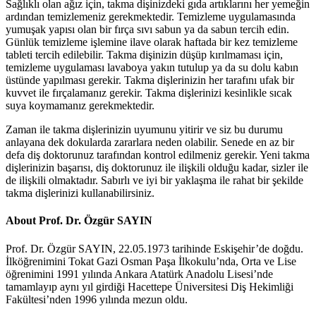
Sağlıklı olan ağız için, takma dişinizdeki gıda artıklarını her yemeğin
ardından temizlemeniz gerekmektedir. Temizleme uygulamasında
yumuşak yapısı olan bir fırça sıvı sabun ya da sabun tercih edin.
Günlük temizleme işlemine ilave olarak haftada bir kez temizleme
tableti tercih edilebilir. Takma dişinizin düşüp kırılmaması için,
temizleme uygulaması lavaboya yakın tutulup ya da su dolu kabın
üstünde yapılması gerekir. Takma dişlerinizin her tarafını ufak bir
kuvvet ile fırçalamanız gerekir. Takma dişlerinizi kesinlikle sıcak
suya koymamanız gerekmektedir.
Zaman ile takma dişlerinizin uyumunu yitirir ve siz bu durumu
anlayana dek dokularda zararlara neden olabilir. Senede en az bir
defa diş doktorunuz tarafından kontrol edilmeniz gerekir. Yeni takma
dişlerinizin başarısı, diş doktorunuz ile ilişkili olduğu kadar, sizler ile
de ilişkili olmaktadır. Sabırlı ve iyi bir yaklaşma ile rahat bir şekilde
takma dişlerinizi kullanabilirsiniz.
About Prof. Dr. Özgür SAYIN
Prof. Dr. Özgür SAYIN, 22.05.1973 tarihinde Eskişehir’de doğdu.
İlköğrenimini Tokat Gazi Osman Paşa İlkokulu’nda, Orta ve Lise
öğrenimini 1991 yılında Ankara Atatürk Anadolu Lisesi’nde
tamamlayıp aynı yıl girdiği Hacettepe Üniversitesi Diş Hekimliği
Fakültesi’nden 1996 yılında mezun oldu.