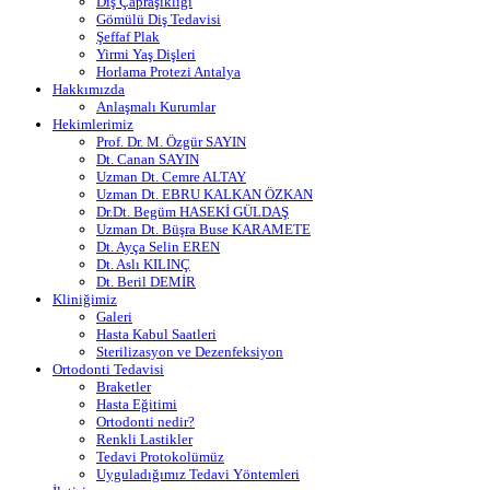
Diş Çapraşıklığı
Gömülü Diş Tedavisi
Şeffaf Plak
Yirmi Yaş Dişleri
Horlama Protezi Antalya
Hakkımızda
Anlaşmalı Kurumlar
Hekimlerimiz
Prof. Dr. M. Özgür SAYIN
Dt. Canan SAYIN
Uzman Dt. Cemre ALTAY
Uzman Dt. EBRU KALKAN ÖZKAN
Dr.Dt. Begüm HASEKİ GÜLDAŞ
Uzman Dt. Büşra Buse KARAMETE
Dt. Ayça Selin EREN
Dt. Aslı KILINÇ
Dt. Beril DEMİR
Kliniğimiz
Galeri
Hasta Kabul Saatleri
Sterilizasyon ve Dezenfeksiyon
Ortodonti Tedavisi
Braketler
Hasta Eğitimi
Ortodonti nedir?
Renkli Lastikler
Tedavi Protokolümüz
Uyguladığımız Tedavi Yöntemleri