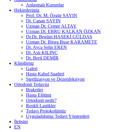
Anlaşmalı Kurumlar
Hekimlerimiz
Prof. Dr. M. Özgür SAYIN
Dt. Canan SAYIN
Uzman Dt. Cemre ALTAY
Uzman Dt. EBRU KALKAN ÖZKAN
Dr.Dt. Begüm HASEKİ GÜLDAŞ
Uzman Dt. Büşra Buse KARAMETE
Dt. Ayça Selin EREN
Dt. Aslı KILINÇ
Dt. Beril DEMİR
Kliniğimiz
Galeri
Hasta Kabul Saatleri
Sterilizasyon ve Dezenfeksiyon
Ortodonti Tedavisi
Braketler
Hasta Eğitimi
Ortodonti nedir?
Renkli Lastikler
Tedavi Protokolümüz
Uyguladığımız Tedavi Yöntemleri
İletişim
EN