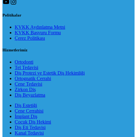
YouTube
Instagram
Politikalar
KVKK Aydınlatma Metni
KVKK Başvuru Formu
Çerez Politikası
Hizmetlerimiz
Ortodonti
Tel Tedavisi
Diş Protezi ve Estetik Diş Hekimliği
Ortognatik Cerrahi
Çene Tedavisi
Zirkon Diş
Diş Beyazlatma
Diş Estetiği
Çene Cerrahisi
İmplant Diş
Çocuk Diş Hekimi
Diş Eti Tedavisi
Kanal Tedavisi