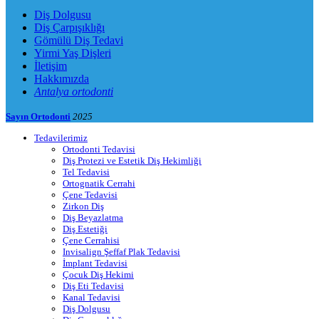
Diş Dolgusu
Diş Çarpışıklığı
Gömülü Diş Tedavi
Yirmi Yaş Dişleri
İletişim
Hakkımızda
Antalya ortodonti
Sayın Ortodonti
2025
Tedavilerimiz
Ortodonti Tedavisi
Diş Protezi ve Estetik Diş Hekimliği
Tel Tedavisi
Ortognatik Cerrahi
Çene Tedavisi
Zirkon Diş
Diş Beyazlatma
Diş Estetiği
Çene Cerrahisi
Invisalign Şeffaf Plak Tedavisi
İmplant Tedavisi
Çocuk Diş Hekimi
Diş Eti Tedavisi
Kanal Tedavisi
Diş Dolgusu