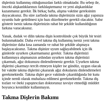
dişleriniz kullanmış olduğunuzdan farklı olmaktadır. Bu sebep ile,
önceki alışkanlıklarınızı farklılaştırmanız ve yeni alışkanlıklar
kazanmanız gerekir. İlk birkaç hafta, alışma vaktine gereksinim
duyacaksınız. Bu süre zarfında takma dişlerinizin sizin ağız yapınıza
uyumlu hale getirilmesi için bazı düzeltmeler gerekli olacaktır. Sabır
gösterir iseniz takma dişlerinizin rahat bir şekilde kullanıldığının
farkına varacaksınız.
Yanak, dudak ve dilin takma dişin kontrolünde çok büyük bir tesiri
bulunmaktadır. Daha evvel takma diş kullanmış iseniz yeni takma
dişlerinize daha kısa zamanda ve rahat bir şekilde alışmaya
başlayacaksınız. Takma dişinize uyum sağlayabilmek için ilk
günlerde uyurken çıkarmamanız gerekir. Takma dişlerinizi
kullanmaya alışmanızın ardından uyurken takma dişlerinizi
çıkarmalı, ağız dokunuzu dinlendirmeniz gerekir. Uyurken takma
dişlerini çıkarmayı tercih etmeyen kişiler ise gündüz, uygun olacak
bir vakitte takma dişlerini çıkararak ağız dokularını dinlendirmeleri
gerekmektedir. Takma dişler gece vaktinde çıkarıldığında bir kutu
içinde nemli olarak muhafaza edilmesi gerekmektedir. Takma diş
tozları ve öteki yapıştırıcıları doktorunuz tavsiye etmediği müddet
boyunca kesinlikle kullanmayın.
Takma Dişlerin Bakımı