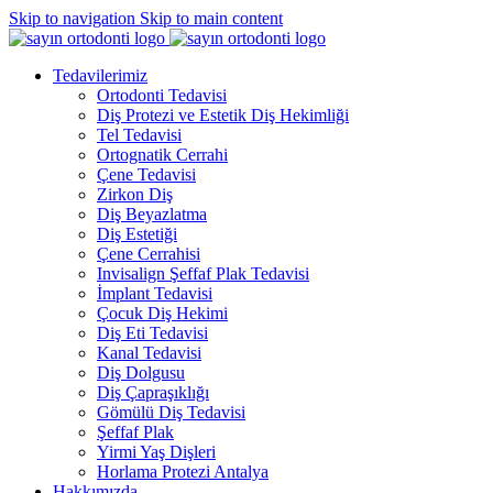
Skip to navigation
Skip to main content
Tedavilerimiz
Ortodonti Tedavisi
Diş Protezi ve Estetik Diş Hekimliği
Tel Tedavisi
Ortognatik Cerrahi
Çene Tedavisi
Zirkon Diş
Diş Beyazlatma
Diş Estetiği
Çene Cerrahisi
Invisalign Şeffaf Plak Tedavisi
İmplant Tedavisi
Çocuk Diş Hekimi
Diş Eti Tedavisi
Kanal Tedavisi
Diş Dolgusu
Diş Çapraşıklığı
Gömülü Diş Tedavisi
Şeffaf Plak
Yirmi Yaş Dişleri
Horlama Protezi Antalya
Hakkımızda