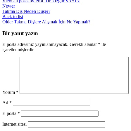
View all posts by Prof. Dr. Özgür SAYIN
Newer
Takma Diş Neden Düşer?
Back to list
Older
Takma Dişlere Alışmak İçin Ne Yapmalı?
Bir yanıt yazın
E-posta adresiniz yayınlanmayacak.
Gerekli alanlar
*
ile
işaretlenmişlerdir
Yorum
*
Ad
*
E-posta
*
İnternet sitesi