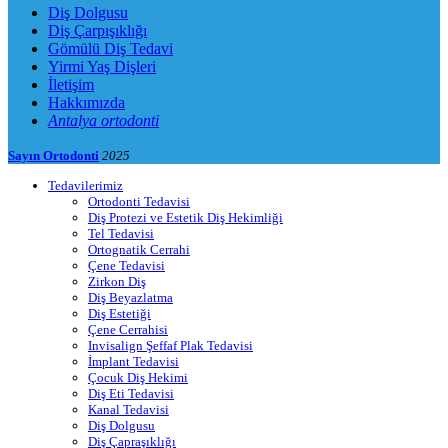
Diş Dolgusu
Diş Çarpışıklığı
Gömülü Diş Tedavi
Yirmi Yaş Dişleri
İletişim
Hakkımızda
Antalya ortodonti
Sayın Ortodonti
2025
Tedavilerimiz
Ortodonti Tedavisi
Diş Protezi ve Estetik Diş Hekimliği
Tel Tedavisi
Ortognatik Cerrahi
Çene Tedavisi
Zirkon Diş
Diş Beyazlatma
Diş Estetiği
Çene Cerrahisi
Invisalign Şeffaf Plak Tedavisi
İmplant Tedavisi
Çocuk Diş Hekimi
Diş Eti Tedavisi
Kanal Tedavisi
Diş Dolgusu
Diş Çapraşıklığı