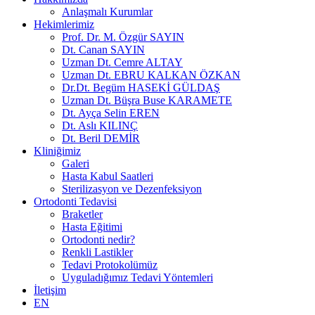
Anlaşmalı Kurumlar
Hekimlerimiz
Prof. Dr. M. Özgür SAYIN
Dt. Canan SAYIN
Uzman Dt. Cemre ALTAY
Uzman Dt. EBRU KALKAN ÖZKAN
Dr.Dt. Begüm HASEKİ GÜLDAŞ
Uzman Dt. Büşra Buse KARAMETE
Dt. Ayça Selin EREN
Dt. Aslı KILINÇ
Dt. Beril DEMİR
Kliniğimiz
Galeri
Hasta Kabul Saatleri
Sterilizasyon ve Dezenfeksiyon
Ortodonti Tedavisi
Braketler
Hasta Eğitimi
Ortodonti nedir?
Renkli Lastikler
Tedavi Protokolümüz
Uyguladığımız Tedavi Yöntemleri
İletişim
EN