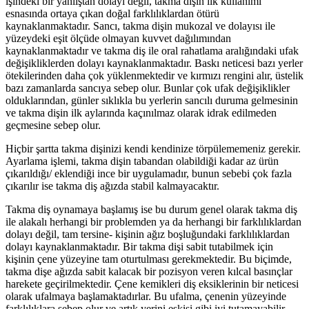
işindeki bir yanlıştan dolayı değil, takma dişin ilk kullanımı
esnasında ortaya çıkan doğal farklılıklardan ötürü
kaynaklanmaktadır. Sancı, takma dişin mukozal ve dolayısı ile
yüzeydeki eşit ölçüde olmayan kuvvet dağılımından
kaynaklanmaktadır ve takma diş ile oral rahatlama aralığındaki ufak
değişikliklerden dolayı kaynaklanmaktadır. Baskı neticesi bazı yerler
ötekilerinden daha çok yüklenmektedir ve kırmızı rengini alır, üstelik
bazı zamanlarda sancıya sebep olur. Bunlar çok ufak değişiklikler
olduklarından, günler sıklıkla bu yerlerin sancılı duruma gelmesinin
ve takma dişin ilk aylarında kaçınılmaz olarak idrak edilmeden
geçmesine sebep olur.
Hiçbir şartta takma dişinizi kendi kendinize törpülememeniz gerekir.
Ayarlama işlemi, takma dişin tabandan olabildiği kadar az ürün
çıkarıldığı/ eklendiği ince bir uygulamadır, bunun sebebi çok fazla
çıkarılır ise takma diş ağızda stabil kalmayacaktır.
Takma diş oynamaya başlamış ise bu durum genel olarak takma diş
ile alakalı herhangi bir problemden ya da herhangi bir farklılıklardan
dolayı değil, tam tersine- kişinin ağız boşluğundaki farklılıklardan
dolayı kaynaklanmaktadır. Bir takma dişi sabit tutabilmek için
kişinin çene yüzeyine tam oturtulması gerekmektedir. Bu biçimde,
takma dişe ağızda sabit kalacak bir pozisyon veren kılcal basınçlar
harekete geçirilmektedir. Çene kemikleri diş eksiklerinin bir neticesi
olarak ufalmaya başlamaktadırlar. Bu ufalma, çenenin yüzeyinde
farklılıklara sebep olur ve artık yerini eskisi gibi iyi tutamayabilir.