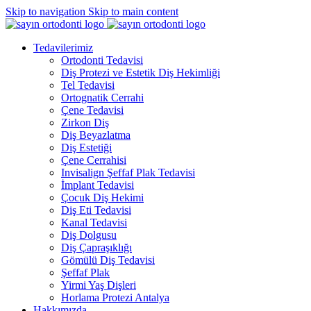
Skip to navigation
Skip to main content
Tedavilerimiz
Ortodonti Tedavisi
Diş Protezi ve Estetik Diş Hekimliği
Tel Tedavisi
Ortognatik Cerrahi
Çene Tedavisi
Zirkon Diş
Diş Beyazlatma
Diş Estetiği
Çene Cerrahisi
Invisalign Şeffaf Plak Tedavisi
İmplant Tedavisi
Çocuk Diş Hekimi
Diş Eti Tedavisi
Kanal Tedavisi
Diş Dolgusu
Diş Çapraşıklığı
Gömülü Diş Tedavisi
Şeffaf Plak
Yirmi Yaş Dişleri
Horlama Protezi Antalya
Hakkımızda