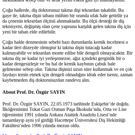
Çoğu hallerde, diş doktorunuz takma dişi tekrardan takabilir. Bu
gaye ile, takma dişin tabanı mühim bir oranda ufak hale getirilir ya
da çenenin tekrardan ölçüsü alınmaktadır. Bu ölçü desteği ile diş
teknisyeni, değişmiş olan çene yapısına karşılık gelen takma diş için
yeni bir taban elde edilebilir.
Çoğu halde denmesinin sebebi bazı durumlarda kemik incelmesi o
kadar ileri düzeyde olmuştur ki takma dişin tutacağı kadar
kalmayabilir ve tekrardan monte edilse bile dengeli olmayacaktır. Bir
takma diş ne kadar iyi yerleşemezse, ağız içindeki gerginlik bir o
kadar dengesizleşir ve bu hal de kemik kaybının çabuk hale
gelmesine sebep olur. Takma dişinizi uzun süre kullanmak ve en çok
faydayı temin etmek için dengeli olmadığını idrak eder iseniz, zaman
kaybetmeden diş doktorunuzdan randevu alın.
About Prof. Dr. Özgür SAYIN
Prof. Dr. Özgür SAYIN, 22.05.1973 tarihinde Eskişehir’de doğdu.
İlköğrenimini Tokat Gazi Osman Paşa İlkokulu’nda, Orta ve Lise
öğrenimini 1991 yılında Ankara Atatürk Anadolu Lisesi’nde
tamamlayıp aynı yıl girdiği Hacettepe Üniversitesi Diş Hekimliği
Fakültesi’nden 1996 yılında mezun oldu.