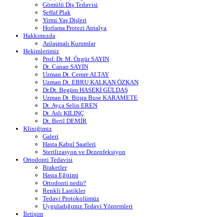
Gömülü Diş Tedavisi
Şeffaf Plak
Yirmi Yaş Dişleri
Horlama Protezi Antalya
Hakkımızda
Anlaşmalı Kurumlar
Hekimlerimiz
Prof. Dr. M. Özgür SAYIN
Dt. Canan SAYIN
Uzman Dt. Cemre ALTAY
Uzman Dt. EBRU KALKAN ÖZKAN
Dr.Dt. Begüm HASEKİ GÜLDAŞ
Uzman Dt. Büşra Buse KARAMETE
Dt. Ayça Selin EREN
Dt. Aslı KILINÇ
Dt. Beril DEMİR
Kliniğimiz
Galeri
Hasta Kabul Saatleri
Sterilizasyon ve Dezenfeksiyon
Ortodonti Tedavisi
Braketler
Hasta Eğitimi
Ortodonti nedir?
Renkli Lastikler
Tedavi Protokolümüz
Uyguladığımız Tedavi Yöntemleri
İletişim