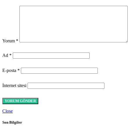
Yorum
*
Ad
*
E-posta
*
İnternet sitesi
Close
Son Bilgiler