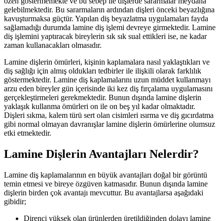
özen göstermemekte ve bu sebep ile dişlerde sararmalar meydana
gelebilmektedir. Bu sararmaların ardından dişleri önceki beyazlığına
kavuşturmaksa güçtür. Yapılan diş beyazlatma uygulamaları fayda
sağlamadığı durumda lamine diş işlemi devreye girmektedir. Lamine
diş işlemini yaptıracak bireylerin sık sık sual ettikleri ise, ne kadar
zaman kullanacakları olmasıdır.
Lamine dişlerin ömürleri, kişinin kaplamalara nasıl yaklaştıkları ve
diş sağlığı için almış oldukları tedbirler ile ilişkili olarak farklılık
göstermektedir. Lamine diş kaplamalarını uzun müddet kullanmayı
arzu eden bireyler gün içerisinde iki kez diş fırçalama uygulamasını
gerçekleştirmeleri gerekmektedir. Bunun dışında lamine dişlerin
yaklaşık kullanma ömürleri on ile on beş yıl kadar olmaktadır.
Dişleri sıkma, kalem türü sert olan cisimleri ısırma ve diş gıcırdatma
gibi normal olmayan davranışlar lamine dişlerin ömürlerine olumsuz
etki etmektedir.
Lamine Dişlerin Avantajları Nelerdir?
Lamine diş kaplamalarının en büyük avantajları doğal bir görüntü
temin etmesi ve bireye özgüven katmasıdır. Bunun dışında lamine
dişlerin birden çok avantajı mevcuttur. Bu avantajlarsa aşağıdaki
gibidir;
Direnci yüksek olan ürünlerden üretildiğinden dolayı lamine