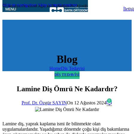
Skip to navigation
Skip to main content
🦷 Antalya Ortodonti Ağız ve Diş Sağlığı Polikliniği
İletiş
MENU
Blog
Home
Diş Tedavisi
DIŞ TEDAVISI
Lamine Diş Ömrü Ne Kadardır?
0
Prof. Dr. Özgür SAYIN
On 12 Ağustos 2024
Lamine diş, yaprak kaplama ismi ile bilinmekte olan
uygulamalardandır. Yaşadığımız dönemde çoğu kişi diş bakımlarına