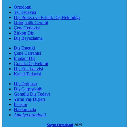
Ortodonti
Tel Tedavisi
Diş Protezi ve Estetik Diş Hekimliği
Ortognatik Cerrahi
Çene Tedavisi
Zirkon Diş
Diş Beyazlatma
Diş Estetiği
Çene Cerrahisi
İmplant Diş
Çocuk Diş Hekimi
Diş Eti Tedavisi
Kanal Tedavisi
Diş Dolgusu
Diş Çarpışıklığı
Gömülü Diş Tedavi
Yirmi Yaş Dişleri
İletişim
Hakkımızda
Antalya ortodonti
Sayın Ortodonti
2025