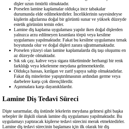
dişler uzun ömürlü olmaktadır.
Porselen lamine kaplamalar oldukça ince tabakalar
durumunda elde edilmektedirler. İnceliklerinin sayesindeyse
kişilerin ağızlarına doğal bir görüntü sunar ve yüksek düzeyde
estetik görünüm temin eder.
Lamine diş kaplama uygulaması yapılır iken doğal dişlerden
yalnızca arzu edilmeyen kısımlara törpü veya kesilme
uygulaması yapılmaktadır. Fakat bu kesilme uygulaması tırnak
boyutunda olur ve doğal dişleri zarara uğratmamaktadır.
Porselen yüzeyi olan lamine kaplamalarda diş taşı oluşumu en
az düzeyde olmaktadır.
Sık sık çay, kahve veya sigara tüketiminde herhangi bir renk
farklılığı veya lekelenme meydana gelmemektedir.
Oldukça hassas, kırılgan ve zarif yapıya sahip olmaktadırlar.
Fakat diş minelerine yapıştırılmasının ardından germe veya
darbelere karşı çok dirençlilerdir.
Aşınmalara karşı dayanıklılardır.
Lamine Diş Tedavi Süreci
Dişte sararmalar, diş üstünde lekelerin meydana gelmesi gibi başka
sebepler ile ilişkili olarak lamine diş uygulaması yapılmaktadır. Bu
uygulamayı yaptıracak kişilerse tedavi sürecini merak etmektedirler.
Lamine diş tedavi sürecinin başlaması için ilk olarak bir diş