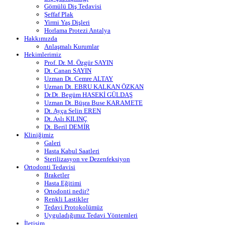
Gömülü Diş Tedavisi
Şeffaf Plak
Yirmi Yaş Dişleri
Horlama Protezi Antalya
Hakkımızda
Anlaşmalı Kurumlar
Hekimlerimiz
Prof. Dr. M. Özgür SAYIN
Dt. Canan SAYIN
Uzman Dt. Cemre ALTAY
Uzman Dt. EBRU KALKAN ÖZKAN
Dr.Dt. Begüm HASEKİ GÜLDAŞ
Uzman Dt. Büşra Buse KARAMETE
Dt. Ayça Selin EREN
Dt. Aslı KILINÇ
Dt. Beril DEMİR
Kliniğimiz
Galeri
Hasta Kabul Saatleri
Sterilizasyon ve Dezenfeksiyon
Ortodonti Tedavisi
Braketler
Hasta Eğitimi
Ortodonti nedir?
Renkli Lastikler
Tedavi Protokolümüz
Uyguladığımız Tedavi Yöntemleri
İletişim