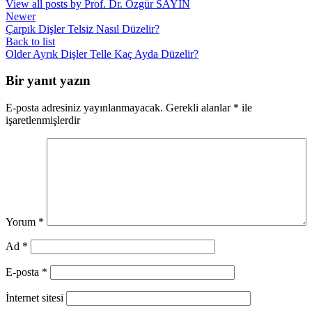
View all posts by Prof. Dr. Özgür SAYIN
Newer
Çarpık Dişler Telsiz Nasıl Düzelir?
Back to list
Older
Ayrık Dişler Telle Kaç Ayda Düzelir?
Bir yanıt yazın
E-posta adresiniz yayınlanmayacak.
Gerekli alanlar
*
ile
işaretlenmişlerdir
Yorum
*
Ad
*
E-posta
*
İnternet sitesi