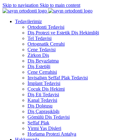
Skip to navigation
Skip to main content
Tedavilerimiz
Ortodonti Tedavisi
Diş Protezi ve Estetik Diş Hekimliği
Tel Tedavisi
Ortognatik Cerrahi
Çene Tedavisi
Zirkon Diş
Diş Beyazlatma
Diş Estetiği
Çene Cerrahisi
Invisalign Şeffaf Plak Tedavisi
İmplant Tedavisi
Çocuk Diş Hekimi
Diş Eti Tedavisi
Kanal Tedavisi
Diş Dolgusu
Diş Çapraşıklığı
Gömülü Diş Tedavisi
Şeffaf Plak
Yirmi Yaş Dişleri
Horlama Protezi Antalya
Hakkımızda