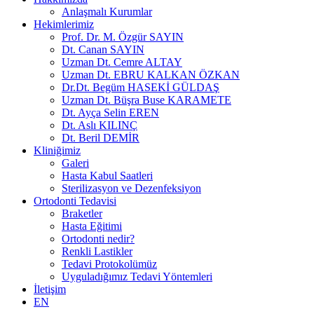
Anlaşmalı Kurumlar
Hekimlerimiz
Prof. Dr. M. Özgür SAYIN
Dt. Canan SAYIN
Uzman Dt. Cemre ALTAY
Uzman Dt. EBRU KALKAN ÖZKAN
Dr.Dt. Begüm HASEKİ GÜLDAŞ
Uzman Dt. Büşra Buse KARAMETE
Dt. Ayça Selin EREN
Dt. Aslı KILINÇ
Dt. Beril DEMİR
Kliniğimiz
Galeri
Hasta Kabul Saatleri
Sterilizasyon ve Dezenfeksiyon
Ortodonti Tedavisi
Braketler
Hasta Eğitimi
Ortodonti nedir?
Renkli Lastikler
Tedavi Protokolümüz
Uyguladığımız Tedavi Yöntemleri
İletişim
EN