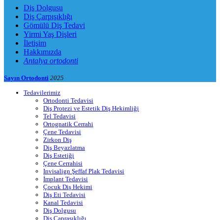
Diş Dolgusu
Diş Çarpışıklığı
Gömülü Diş Tedavi
Yirmi Yaş Dişleri
İletişim
Hakkımızda
Antalya ortodonti
Sayın Ortodonti
2025
Tedavilerimiz
Ortodonti Tedavisi
Diş Protezi ve Estetik Diş Hekimliği
Tel Tedavisi
Ortognatik Cerrahi
Çene Tedavisi
Zirkon Diş
Diş Beyazlatma
Diş Estetiği
Çene Cerrahisi
Invisalign Şeffaf Plak Tedavisi
İmplant Tedavisi
Çocuk Diş Hekimi
Diş Eti Tedavisi
Kanal Tedavisi
Diş Dolgusu
Diş Çapraşıklığı