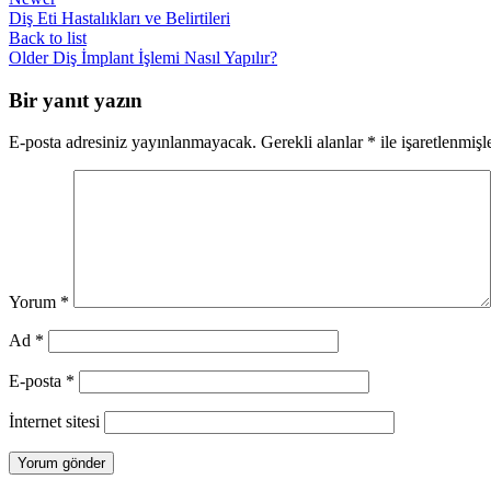
Diş Eti Hastalıkları ve Belirtileri
Back to list
Older
Diş İmplant İşlemi Nasıl Yapılır?
Bir yanıt yazın
E-posta adresiniz yayınlanmayacak.
Gerekli alanlar
*
ile işaretlenmişl
Yorum
*
Ad
*
E-posta
*
İnternet sitesi