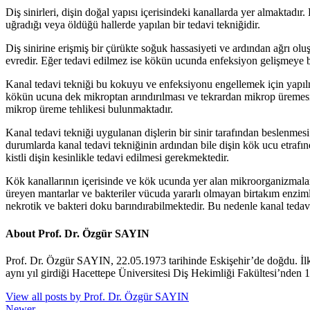
Diş sinirleri, dişin doğal yapısı içerisindeki kanallarda yer almaktadır
uğradığı veya öldüğü hallerde yapılan bir tedavi tekniğidir.
Diş sinirine erişmiş bir çürükte soğuk hassasiyeti ve ardından ağrı ol
evredir. Eğer tedavi edilmez ise kökün ucunda enfeksiyon gelişmeye ba
Kanal tedavi tekniği bu kokuyu ve enfeksiyonu engellemek için yapılm
kökün ucuna dek mikroptan arındırılması ve tekrardan mikrop üreme
mikrop üreme tehlikesi bulunmaktadır.
Kanal tedavi tekniği uygulanan dişlerin bir sinir tarafından beslenmes
durumlarda kanal tedavi tekniğinin ardından bile dişin kök ucu etrafınd
kistli dişin kesinlikle tedavi edilmesi gerekmektedir.
Kök kanallarının içerisinde ve kök ucunda yer alan mikroorganizmalar
üreyen mantarlar ve bakteriler vücuda yararlı olmayan birtakım enziml
nekrotik ve bakteri doku barındırabilmektedir. Bu nedenle kanal ted
About Prof. Dr. Özgür SAYIN
Prof. Dr. Özgür SAYIN, 22.05.1973 tarihinde Eskişehir’de doğdu. İl
aynı yıl girdiği Hacettepe Üniversitesi Diş Hekimliği Fakültesi’nden 
View all posts by Prof. Dr. Özgür SAYIN
Newer