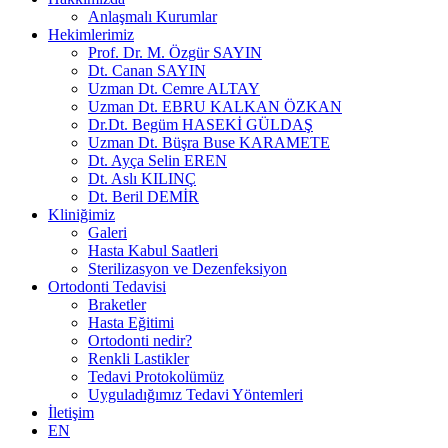
Anlaşmalı Kurumlar
Hekimlerimiz
Prof. Dr. M. Özgür SAYIN
Dt. Canan SAYIN
Uzman Dt. Cemre ALTAY
Uzman Dt. EBRU KALKAN ÖZKAN
Dr.Dt. Begüm HASEKİ GÜLDAŞ
Uzman Dt. Büşra Buse KARAMETE
Dt. Ayça Selin EREN
Dt. Aslı KILINÇ
Dt. Beril DEMİR
Kliniğimiz
Galeri
Hasta Kabul Saatleri
Sterilizasyon ve Dezenfeksiyon
Ortodonti Tedavisi
Braketler
Hasta Eğitimi
Ortodonti nedir?
Renkli Lastikler
Tedavi Protokolümüz
Uyguladığımız Tedavi Yöntemleri
İletişim
EN