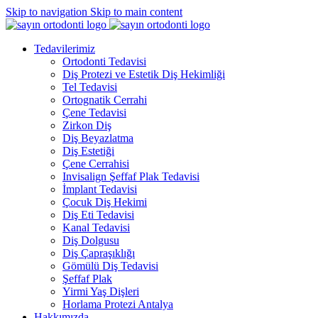
Skip to navigation
Skip to main content
Tedavilerimiz
Ortodonti Tedavisi
Diş Protezi ve Estetik Diş Hekimliği
Tel Tedavisi
Ortognatik Cerrahi
Çene Tedavisi
Zirkon Diş
Diş Beyazlatma
Diş Estetiği
Çene Cerrahisi
Invisalign Şeffaf Plak Tedavisi
İmplant Tedavisi
Çocuk Diş Hekimi
Diş Eti Tedavisi
Kanal Tedavisi
Diş Dolgusu
Diş Çapraşıklığı
Gömülü Diş Tedavisi
Şeffaf Plak
Yirmi Yaş Dişleri
Horlama Protezi Antalya
Hakkımızda