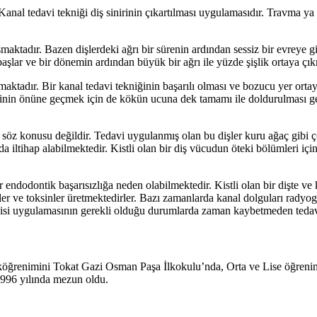
. Kanal tedavi tekniği diş sinirinin çıkartılması uygulamasıdır. Travma ya
uşmaktadır. Bazen dişlerdeki ağrı bir sürenin ardından sessiz bir evreye 
şlar ve bir dönemin ardından büyük bir ağrı ile yüzde şişlik ortaya çık
aktadır. Bir kanal tedavi tekniğinin başarılı olması ve bozucu yer orta
sinin önüne geçmek için de kökün ucuna dek tamamı ile doldurulması 
i söz konusu değildir. Tedavi uygulanmış olan bu dişler kuru ağaç gibi 
a iltihap alabilmektedir. Kistli olan bir diş vücudun öteki bölümleri içi
 endodontik başarısızlığa neden olabilmektedir. Kistli olan bir dişte
er ve toksinler üretmektedirler. Bazı zamanlarda kanal dolguları radyo
avisi uygulamasının gerekli olduğu durumlarda zaman kaybetmeden teda
köğrenimini Tokat Gazi Osman Paşa İlkokulu’nda, Orta ve Lise öğreni
1996 yılında mezun oldu.