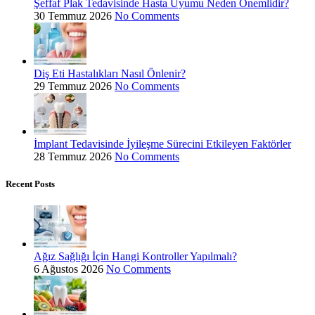
Şeffaf Plak Tedavisinde Hasta Uyumu Neden Önemlidir?
30 Temmuz 2026
No Comments
Diş Eti Hastalıkları Nasıl Önlenir?
29 Temmuz 2026
No Comments
İmplant Tedavisinde İyileşme Sürecini Etkileyen Faktörler
28 Temmuz 2026
No Comments
Recent Posts
Ağız Sağlığı İçin Hangi Kontroller Yapılmalı?
6 Ağustos 2026
No Comments