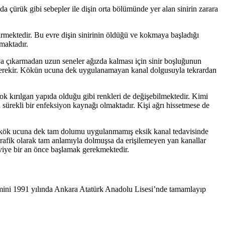
 da çürük gibi sebepler ile dişin orta bölümünde yer alan sinirin zarara
girmektedir. Bu evre dişin sinirinin öldüğü ve kokmaya başladığı
maktadır.
ya çıkarmadan uzun seneler ağızda kalması için sinir boşluğunun
gerekir. Kökün ucuna dek uygulanamayan kanal dolgusuyla tekrardan
çok kırılgan yapıda olduğu gibi renkleri de değişebilmektedir. Kimi
n sürekli bir enfeksiyon kaynağı olmaktadır. Kişi ağrı hissetmese de
 ve kök ucuna dek tam dolumu uygulanmamış eksik kanal tedavisinde
grafik olarak tam anlamıyla dolmuşsa da erişilemeyen yan kanallar
viye bir an önce başlamak gerekmektedir.
mini 1991 yılında Ankara Atatürk Anadolu Lisesi’nde tamamlayıp