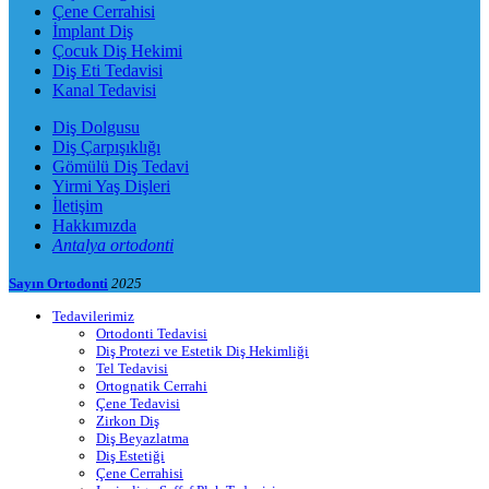
Çene Cerrahisi
İmplant Diş
Çocuk Diş Hekimi
Diş Eti Tedavisi
Kanal Tedavisi
Diş Dolgusu
Diş Çarpışıklığı
Gömülü Diş Tedavi
Yirmi Yaş Dişleri
İletişim
Hakkımızda
Antalya ortodonti
Sayın Ortodonti
2025
Tedavilerimiz
Ortodonti Tedavisi
Diş Protezi ve Estetik Diş Hekimliği
Tel Tedavisi
Ortognatik Cerrahi
Çene Tedavisi
Zirkon Diş
Diş Beyazlatma
Diş Estetiği
Çene Cerrahisi