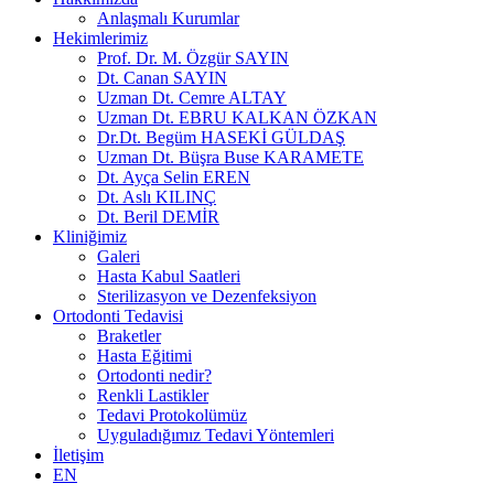
Anlaşmalı Kurumlar
Hekimlerimiz
Prof. Dr. M. Özgür SAYIN
Dt. Canan SAYIN
Uzman Dt. Cemre ALTAY
Uzman Dt. EBRU KALKAN ÖZKAN
Dr.Dt. Begüm HASEKİ GÜLDAŞ
Uzman Dt. Büşra Buse KARAMETE
Dt. Ayça Selin EREN
Dt. Aslı KILINÇ
Dt. Beril DEMİR
Kliniğimiz
Galeri
Hasta Kabul Saatleri
Sterilizasyon ve Dezenfeksiyon
Ortodonti Tedavisi
Braketler
Hasta Eğitimi
Ortodonti nedir?
Renkli Lastikler
Tedavi Protokolümüz
Uyguladığımız Tedavi Yöntemleri
İletişim
EN