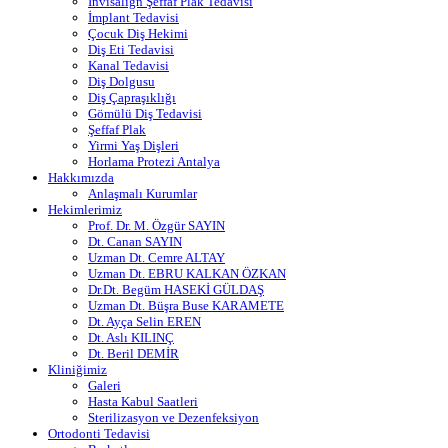
Invisalign Şeffaf Plak Tedavisi
İmplant Tedavisi
Çocuk Diş Hekimi
Diş Eti Tedavisi
Kanal Tedavisi
Diş Dolgusu
Diş Çapraşıklığı
Gömülü Diş Tedavisi
Şeffaf Plak
Yirmi Yaş Dişleri
Horlama Protezi Antalya
Hakkımızda
Anlaşmalı Kurumlar
Hekimlerimiz
Prof. Dr. M. Özgür SAYIN
Dt. Canan SAYIN
Uzman Dt. Cemre ALTAY
Uzman Dt. EBRU KALKAN ÖZKAN
Dr.Dt. Begüm HASEKİ GÜLDAŞ
Uzman Dt. Büşra Buse KARAMETE
Dt. Ayça Selin EREN
Dt. Aslı KILINÇ
Dt. Beril DEMİR
Kliniğimiz
Galeri
Hasta Kabul Saatleri
Sterilizasyon ve Dezenfeksiyon
Ortodonti Tedavisi