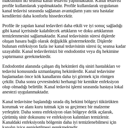
maksimum iki seansta kanal tedavisi yapılmaktadır. Kanal tedavisi
profile kullanılarak yapılmaktadır. Profile kullanılarak uygulanan
kanal tedavisi sırasında sağlanan avantajların yanı sıra hastalar
kendilerini daha konforlu hissedecektir.
Profile ile yapılan kanal tedavileri daha etkili ve iyi sonuç sağladığı
gibi kanal içerisinde kalabilecek artıkların ve doku artıklarının
temizlenmesini sağlamaktadır. Kanal tedavisinin süresi dişlerde
oluşan hasara bağlı olarak değişiklik göstermektedir. Dişlerde
bulunan enfeksiyon fazla ise kanal tedavisinin süresi üç seansa kadar
uzayabilir. Kanal tedavilerinizi bir endodontist veya diş hekimine
yaptırmanız gerekmektedir.
Endodontist alanında çalışan diş hekimleri diş siniri hastalıkları ve
tedavisi konusunda uzmanlaşmış hekimlerdir. Kanal tedavisine
başlamadan önce kök kanallarını daha iyi görmek için röntgen
çekilir. Daha sonra çevresindeki herhangi bir kemikte enfeksiyon
olup olmadığı belirtilir. Kanal tedavisi işlemi sırasında hastaya lokal
anestezi uygulanmaktadır.
Kanal tedavisine başlandığı sırada diş hekimi bölgeyi tükürükten
korumak ve alanı kuru tutmak için su geçirmez bir malzeme
yerleştirir. Daha sonra enfeksiyon olan bölgeye delik açılarak,
çürümüş sinir dokusunu ve enfeksiyon kalıntıları temizlenir.
Kanaldaki enfeksiyonlu bölgenin daha iyi temizlenebilmesi için
kanalın iyice genişletilmesi gerekmektedir.