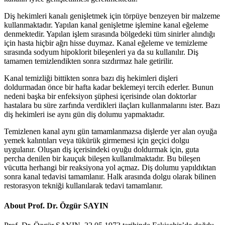
Diş hekimleri kanalı genişletmek için törpüye benzeyen bir malzeme
kullanmaktadır. Yapılan kanal genişletme işlemine kanal eğeleme
denmektedir. Yapılan işlem sırasında bölgedeki tüm sinirler alındığı
için hasta hiçbir ağrı hisse duymaz. Kanal eğeleme ve temizleme
sırasında sodyum hipoklorit bileşenleri ya da su kullanılır. Diş
tamamen temizlendikten sonra sızdırmaz hale getirilir.
Kanal temizliği bittikten sonra bazı diş hekimleri dişleri
doldurmadan önce bir hafta kadar beklemeyi tercih ederler. Bunun
nedeni başka bir enfeksiyon şüphesi içerisinde olan doktorlar
hastalara bu süre zarfında verdikleri ilaçları kullanmalarını ister. Bazı
diş hekimleri ise aynı gün diş dolumu yapmaktadır.
Temizlenen kanal aynı gün tamamlanmazsa dişlerde yer alan oyuğa
yemek kalıntıları veya tükürük girmemesi için geçici dolgu
uygulanır. Oluşan diş içerisindeki oyuğu doldurmak için, guta
percha denilen bir kauçuk bileşen kullanılmaktadır. Bu bileşen
vücutta herhangi bir reaksiyona yol açmaz. Diş dolumu yapıldıktan
sonra kanal tedavisi tamamlanır. Halk arasında dolgu olarak bilinen
restorasyon tekniği kullanılarak tedavi tamamlanır.
About Prof. Dr. Özgür SAYIN