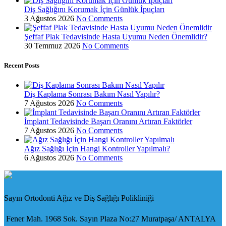
Diş Sağlığını Korumak İçin Günlük İpuçları
3 Ağustos 2026
No Comments
Şeffaf Plak Tedavisinde Hasta Uyumu Neden Önemlidir?
30 Temmuz 2026
No Comments
Recent Posts
Diş Kaplama Sonrası Bakım Nasıl Yapılır?
7 Ağustos 2026
No Comments
İmplant Tedavisinde Başarı Oranını Artıran Faktörler
7 Ağustos 2026
No Comments
Ağız Sağlığı İçin Hangi Kontroller Yapılmalı?
6 Ağustos 2026
No Comments
Sayın Ortodonti Ağız ve Diş Sağlığı Polikliniği
Fener Mah. 1968 Sok. Sayın Plaza No:27 Muratpaşa/ ANTALYA