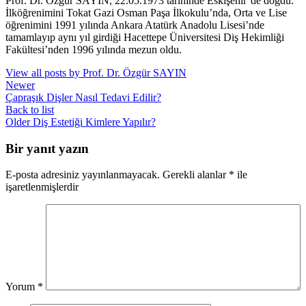
Prof. Dr. Özgür SAYIN, 22.05.1973 tarihinde Eskişehir’de doğdu.
İlköğrenimini Tokat Gazi Osman Paşa İlkokulu’nda, Orta ve Lise
öğrenimini 1991 yılında Ankara Atatürk Anadolu Lisesi’nde
tamamlayıp aynı yıl girdiği Hacettepe Üniversitesi Diş Hekimliği
Fakültesi’nden 1996 yılında mezun oldu.
View all posts by Prof. Dr. Özgür SAYIN
Newer
Çapraşık Dişler Nasıl Tedavi Edilir?
Back to list
Older
Diş Estetiği Kimlere Yapılır?
Bir yanıt yazın
E-posta adresiniz yayınlanmayacak.
Gerekli alanlar
*
ile
işaretlenmişlerdir
Yorum
*