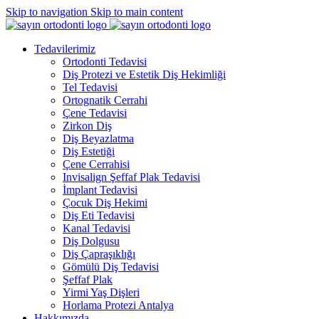
Skip to navigation
Skip to main content
Tedavilerimiz
Ortodonti Tedavisi
Diş Protezi ve Estetik Diş Hekimliği
Tel Tedavisi
Ortognatik Cerrahi
Çene Tedavisi
Zirkon Diş
Diş Beyazlatma
Diş Estetiği
Çene Cerrahisi
Invisalign Şeffaf Plak Tedavisi
İmplant Tedavisi
Çocuk Diş Hekimi
Diş Eti Tedavisi
Kanal Tedavisi
Diş Dolgusu
Diş Çapraşıklığı
Gömülü Diş Tedavisi
Şeffaf Plak
Yirmi Yaş Dişleri
Horlama Protezi Antalya
Hakkımızda