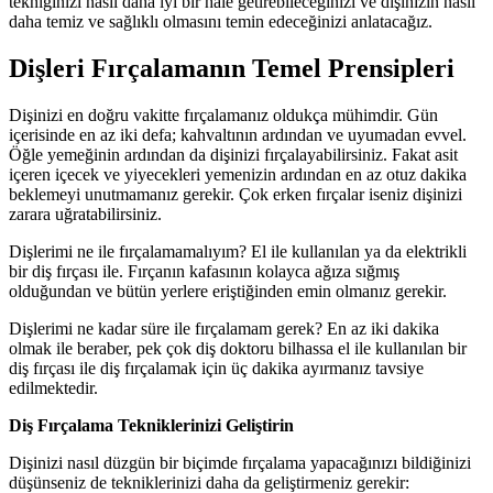
tekniğinizi nasıl daha iyi bir hale getirebileceğinizi ve dişinizin nasıl
daha temiz ve sağlıklı olmasını temin edeceğinizi anlatacağız.
Dişleri Fırçalamanın Temel Prensipleri
Dişinizi en doğru vakitte fırçalamanız oldukça mühimdir. Gün
içerisinde en az iki defa; kahvaltının ardından ve uyumadan evvel.
Öğle yemeğinin ardından da dişinizi fırçalayabilirsiniz. Fakat asit
içeren içecek ve yiyecekleri yemenizin ardından en az otuz dakika
beklemeyi unutmamanız gerekir. Çok erken fırçalar iseniz dişinizi
zarara uğratabilirsiniz.
Dişlerimi ne ile fırçalamamalıyım? El ile kullanılan ya da elektrikli
bir diş fırçası ile. Fırçanın kafasının kolayca ağıza sığmış
olduğundan ve bütün yerlere eriştiğinden emin olmanız gerekir.
Dişlerimi ne kadar süre ile fırçalamam gerek? En az iki dakika
olmak ile beraber, pek çok diş doktoru bilhassa el ile kullanılan bir
diş fırçası ile diş fırçalamak için üç dakika ayırmanız tavsiye
edilmektedir.
Diş Fırçalama Tekniklerinizi Geliştirin
Dişinizi nasıl düzgün bir biçimde fırçalama yapacağınızı bildiğinizi
düşünseniz de tekniklerinizi daha da geliştirmeniz gerekir: