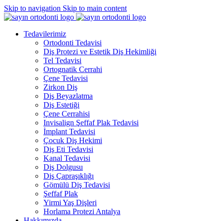
Skip to navigation
Skip to main content
Tedavilerimiz
Ortodonti Tedavisi
Diş Protezi ve Estetik Diş Hekimliği
Tel Tedavisi
Ortognatik Cerrahi
Çene Tedavisi
Zirkon Diş
Diş Beyazlatma
Diş Estetiği
Çene Cerrahisi
Invisalign Şeffaf Plak Tedavisi
İmplant Tedavisi
Çocuk Diş Hekimi
Diş Eti Tedavisi
Kanal Tedavisi
Diş Dolgusu
Diş Çapraşıklığı
Gömülü Diş Tedavisi
Şeffaf Plak
Yirmi Yaş Dişleri
Horlama Protezi Antalya
Hakkımızda