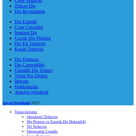
Çene Tedavisi
Zirkon Diş
Diş Beyazlatma
Diş Estetiği
Çene Cerrahisi
İmplant Diş
Çocuk Diş Hekimi
Diş Eti Tedavisi
Kanal Tedavisi
Diş Dolgusu
Diş Çarpışıklığı
Gömülü Diş Tedavi
Yirmi Yaş Dişleri
İletişim
Hakkımızda
Antalya ortodonti
Sayın Ortodonti
2025
Tedavilerimiz
Ortodonti Tedavisi
Diş Protezi ve Estetik Diş Hekimliği
Tel Tedavisi
Ortognatik Cerrahi