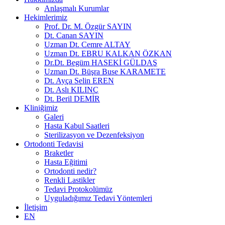
Anlaşmalı Kurumlar
Hekimlerimiz
Prof. Dr. M. Özgür SAYIN
Dt. Canan SAYIN
Uzman Dt. Cemre ALTAY
Uzman Dt. EBRU KALKAN ÖZKAN
Dr.Dt. Begüm HASEKİ GÜLDAŞ
Uzman Dt. Büşra Buse KARAMETE
Dt. Ayça Selin EREN
Dt. Aslı KILINÇ
Dt. Beril DEMİR
Kliniğimiz
Galeri
Hasta Kabul Saatleri
Sterilizasyon ve Dezenfeksiyon
Ortodonti Tedavisi
Braketler
Hasta Eğitimi
Ortodonti nedir?
Renkli Lastikler
Tedavi Protokolümüz
Uyguladığımız Tedavi Yöntemleri
İletişim
EN