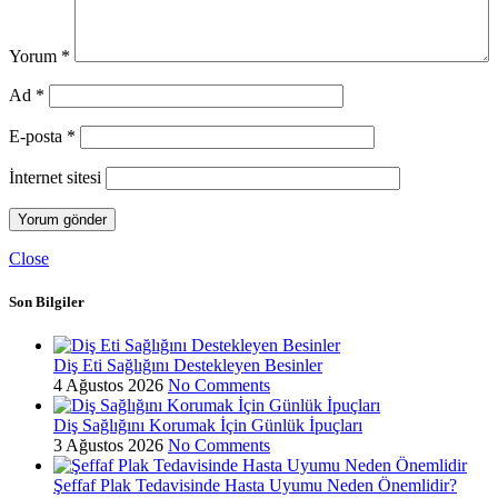
Yorum
*
Ad
*
E-posta
*
İnternet sitesi
Close
Son Bilgiler
Diş Eti Sağlığını Destekleyen Besinler
4 Ağustos 2026
No Comments
Diş Sağlığını Korumak İçin Günlük İpuçları
3 Ağustos 2026
No Comments
Şeffaf Plak Tedavisinde Hasta Uyumu Neden Önemlidir?