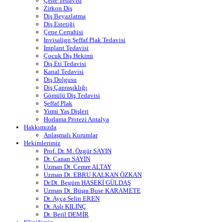
Çene Tedavisi
Zirkon Diş
Diş Beyazlatma
Diş Estetiği
Çene Cerrahisi
Invisalign Şeffaf Plak Tedavisi
İmplant Tedavisi
Çocuk Diş Hekimi
Diş Eti Tedavisi
Kanal Tedavisi
Diş Dolgusu
Diş Çapraşıklığı
Gömülü Diş Tedavisi
Şeffaf Plak
Yirmi Yaş Dişleri
Horlama Protezi Antalya
Hakkımızda
Anlaşmalı Kurumlar
Hekimlerimiz
Prof. Dr. M. Özgür SAYIN
Dt. Canan SAYIN
Uzman Dt. Cemre ALTAY
Uzman Dt. EBRU KALKAN ÖZKAN
Dr.Dt. Begüm HASEKİ GÜLDAŞ
Uzman Dt. Büşra Buse KARAMETE
Dt. Ayça Selin EREN
Dt. Aslı KILINÇ
Dt. Beril DEMİR