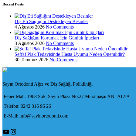
Recent Posts
Diş Eti Sağlığını Destekleyen Besinler
4 Ağustos 2026
No Comments
Diş Sağlığını Korumak İçin Günlük İpuçları
3 Ağustos 2026
No Comments
Şeffaf Plak Tedavisinde Hasta Uyumu Neden Önemlidir?
30 Temmuz 2026
No Comments
Sayın Ortodonti Ağız ve Diş Sağlığı Polikliniği
Fener Mah. 1968 Sok. Sayın Plaza No:27 Muratpaşa/ ANTALYA
Telefon: 0242 316 96 26
E-Mail: info@sayinortodonti.com
YouTube
Instagram