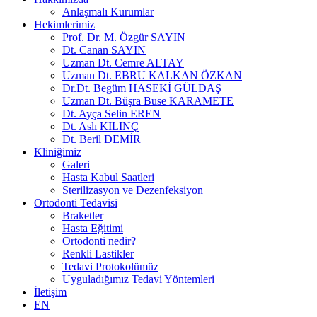
Anlaşmalı Kurumlar
Hekimlerimiz
Prof. Dr. M. Özgür SAYIN
Dt. Canan SAYIN
Uzman Dt. Cemre ALTAY
Uzman Dt. EBRU KALKAN ÖZKAN
Dr.Dt. Begüm HASEKİ GÜLDAŞ
Uzman Dt. Büşra Buse KARAMETE
Dt. Ayça Selin EREN
Dt. Aslı KILINÇ
Dt. Beril DEMİR
Kliniğimiz
Galeri
Hasta Kabul Saatleri
Sterilizasyon ve Dezenfeksiyon
Ortodonti Tedavisi
Braketler
Hasta Eğitimi
Ortodonti nedir?
Renkli Lastikler
Tedavi Protokolümüz
Uyguladığımız Tedavi Yöntemleri
İletişim
EN