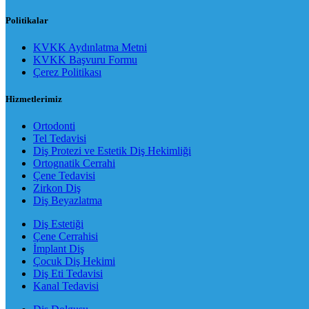
Politikalar
KVKK Aydınlatma Metni
KVKK Başvuru Formu
Çerez Politikası
Hizmetlerimiz
Ortodonti
Tel Tedavisi
Diş Protezi ve Estetik Diş Hekimliği
Ortognatik Cerrahi
Çene Tedavisi
Zirkon Diş
Diş Beyazlatma
Diş Estetiği
Çene Cerrahisi
İmplant Diş
Çocuk Diş Hekimi
Diş Eti Tedavisi
Kanal Tedavisi