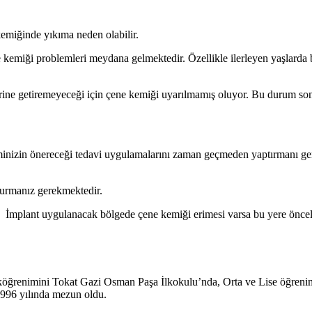
kemiğinde yıkıma neden olabilir.
 kemiği problemleri meydana gelmektedir. Özellikle ilerleyen yaşlarda 
rine getiremeyeceği için çene kemiği uyarılmamış oluyor. Bu durum sonu
minizin önereceği tedavi uygulamalarını zaman geçmeden yaptırmanı gereki
vurmanız gerekmektedir.
 İmplant uygulanacak bölgede çene kemiği erimesi varsa bu yere öncelikl
köğrenimini Tokat Gazi Osman Paşa İlkokulu’nda, Orta ve Lise öğreni
1996 yılında mezun oldu.