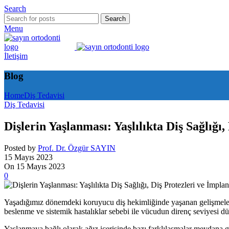
Search
Search
Menu
İletişim
Blog
Home
Diş Tedavisi
Diş Tedavisi
Dişlerin Yaşlanması: Yaşlılıkta Diş Sağlığı,
Posted by
Prof. Dr. Özgür SAYIN
15 Mayıs 2023
On 15 Mayıs 2023
0
Yaşadığımız dönemdeki koruyucu diş hekimliğinde yaşanan gelişmeler 
beslenme ve sistemik hastalıklar sebebi ile vücudun direnç seviyesi düşm
Yaşlanmaya bağlı olarak ağız içerisinde bazı farklılaşmalar meydana g