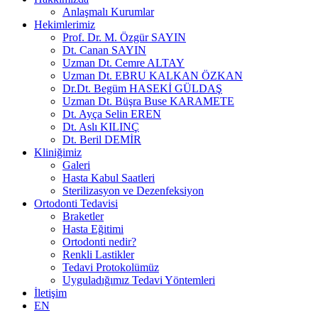
Anlaşmalı Kurumlar
Hekimlerimiz
Prof. Dr. M. Özgür SAYIN
Dt. Canan SAYIN
Uzman Dt. Cemre ALTAY
Uzman Dt. EBRU KALKAN ÖZKAN
Dr.Dt. Begüm HASEKİ GÜLDAŞ
Uzman Dt. Büşra Buse KARAMETE
Dt. Ayça Selin EREN
Dt. Aslı KILINÇ
Dt. Beril DEMİR
Kliniğimiz
Galeri
Hasta Kabul Saatleri
Sterilizasyon ve Dezenfeksiyon
Ortodonti Tedavisi
Braketler
Hasta Eğitimi
Ortodonti nedir?
Renkli Lastikler
Tedavi Protokolümüz
Uyguladığımız Tedavi Yöntemleri
İletişim
EN