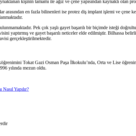
ynaklanan kişinin tamamı ile ağız ve çene yapısından kaynaklı olan pro
r arasından en fazla bilinenleri ise protez diş implant işlemi ve çene k
lanmaktadır.
lunmamaktadır. Pek çok yaşlı gayet başarılı bir biçimde isteği doğrultus
isini yaptırmış ve gayet başarılı neticeler elde edilmiştir. Bilhassa belir
visi gerçekleştirilmektedir.
köğrenimini Tokat Gazi Osman Paşa İlkokulu’nda, Orta ve Lise öğreni
1996 yılında mezun oldu.
ı Nasıl Yapılır?
erdir