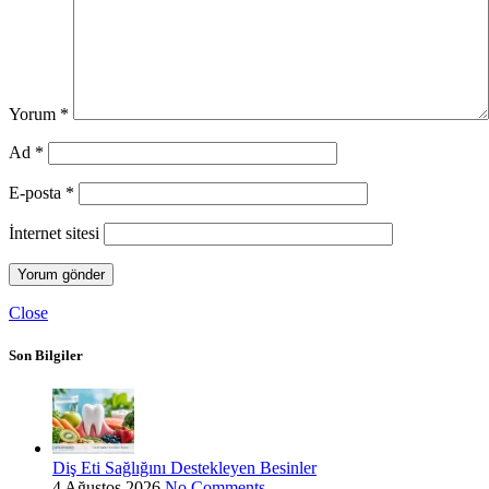
Yorum
*
Ad
*
E-posta
*
İnternet sitesi
Close
Son Bilgiler
Diş Eti Sağlığını Destekleyen Besinler
4 Ağustos 2026
No Comments