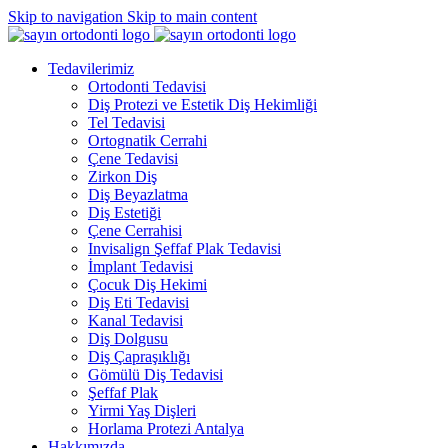
Skip to navigation
Skip to main content
Tedavilerimiz
Ortodonti Tedavisi
Diş Protezi ve Estetik Diş Hekimliği
Tel Tedavisi
Ortognatik Cerrahi
Çene Tedavisi
Zirkon Diş
Diş Beyazlatma
Diş Estetiği
Çene Cerrahisi
Invisalign Şeffaf Plak Tedavisi
İmplant Tedavisi
Çocuk Diş Hekimi
Diş Eti Tedavisi
Kanal Tedavisi
Diş Dolgusu
Diş Çapraşıklığı
Gömülü Diş Tedavisi
Şeffaf Plak
Yirmi Yaş Dişleri
Horlama Protezi Antalya
Hakkımızda