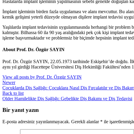
Hastalarda implant işleminin yapılmasının sebebi genelde doğuştan ka
İmplant işleminin birden fazla uygulaması ve alanı mevcuttur. Bu alanla
kemik gelişimi yeterli düzeyde olmayan dişilere implant tedavisi uygu
Yaşlılarda implant tedavisinin uygulanmasında herhangi bir problem bu
kalmıştır. Bilhassa 60 ila 90 yaş aralığındaki pek çok kişi implant tedav
işleme başvurmaktadır ve problemsiz bir biçimde hepsinin implant teda
About Prof. Dr. Özgür SAYIN
Prof. Dr. Özgür SAYIN, 22.05.1973 tarihinde Eskişehir’de doğdu. İl
aynı yıl girdiği Hacettepe Üniversitesi Diş Hekimliği Fakültesi’nden 
View all posts by Prof. Dr. Özgür SAYIN
Newer
Çocuklarda Diş Sağlığı: Çocuklara Nasıl Diş Fırçalatılır ve Diş Bakım
Back to list
Older
Hamilelikte Diş Sağlığı: Gebelikte Diş Bakımı ve Diş Tedavisi
Bir yanıt yazın
E-posta adresiniz yayınlanmayacak.
Gerekli alanlar
*
ile işaretlenmişl