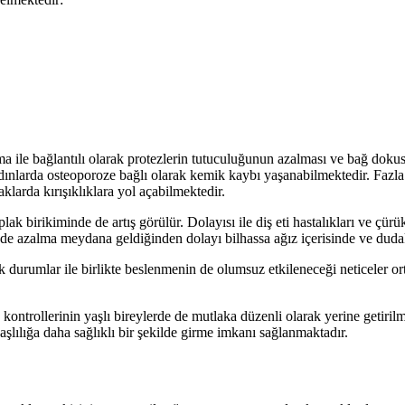
lma ile bağlantılı olarak protezlerin tutuculuğunun azalması ve bağ dok
dınlarda osteoporoze bağlı olarak kemik kaybı yaşanabilmektedir. Fazl
arda kırışıklıklara yol açabilmektedir.
ak birikiminde de artış görülür. Dolayısı ile diş eti hastalıkları ve çürü
e azalma meydana geldiğinden dolayı bilhassa ağız içerisinde ve dudak 
k durumlar ile birlikte beslenmenin de olumsuz etkileneceği neticeler or
kontrollerinin yaşlı bireylerde de mutlaka düzenli olarak yerine getiril
aşlılığa daha sağlıklı bir şekilde girme imkanı sağlanmaktadır.