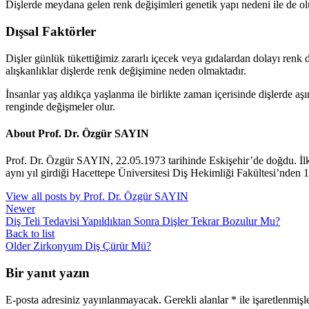
Dişlerde meydana gelen renk değişimleri genetik yapı nedeni ile de olu
Dışsal Faktörler
Dişler günlük tükettiğimiz zararlı içecek veya gıdalardan dolayı renk değ
alışkanlıklar dişlerde renk değişimine neden olmaktadır.
İnsanlar yaş aldıkça yaşlanma ile birlikte zaman içerisinde dişlerde aş
renginde değişmeler olur.
About Prof. Dr. Özgür SAYIN
Prof. Dr. Özgür SAYIN, 22.05.1973 tarihinde Eskişehir’de doğdu. İl
aynı yıl girdiği Hacettepe Üniversitesi Diş Hekimliği Fakültesi’nden 
View all posts by Prof. Dr. Özgür SAYIN
Newer
Diş Teli Tedavisi Yapıldıktan Sonra Dişler Tekrar Bozulur Mu?
Back to list
Older
Zirkonyum Diş Çürür Mü?
Bir yanıt yazın
E-posta adresiniz yayınlanmayacak.
Gerekli alanlar
*
ile işaretlenmişl