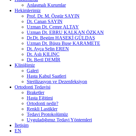
Anlaşmalı Kurumlar
Hekimlerimiz
Prof. Dr. M. Özgür SAYIN
Dt. Canan SAYIN
Uzman Dt. Cemre ALTAY
Uzman Dt. EBRU KALKAN ÖZKAN
Dr.Dt. Begüm HASEKİ GÜLDAŞ
Uzman Dt. Büşra Buse KARAMETE
Dt. Ayça Selin EREN
Dt. Aslı KILINÇ
Dt. Beril DEMİR
Kliniğimiz
Galeri
Hasta Kabul Saatleri
Sterilizasyon ve Dezenfeksiyon
Ortodonti Tedavisi
Braketler
Hasta Eğitimi
Ortodonti nedir?
Renkli Lastikler
Tedavi Protokolümüz
Uyguladığımız Tedavi Yöntemleri
İletişim
EN