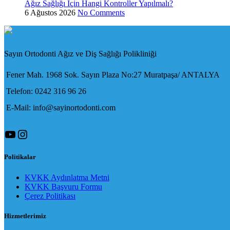
Ağız Sağlığı İçin Hangi Kontroller Yapılmalı?
6 Ağustos 2026
No Comments
Sayın Ortodonti Ağız ve Diş Sağlığı Polikliniği
Fener Mah. 1968 Sok. Sayın Plaza No:27 Muratpaşa/ ANTALYA
Telefon: 0242 316 96 26
E-Mail: info@sayinortodonti.com
YouTube
Instagram
Politikalar
KVKK Aydınlatma Metni
KVKK Başvuru Formu
Çerez Politikası
Hizmetlerimiz