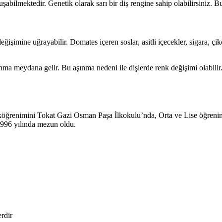
şabilmektedir. Genetik olarak sarı bir diş rengine sahip olabilirsiniz. B
işimine uğrayabilir. Domates içeren soslar, asitli içecekler, sigara, çiko
ınma meydana gelir. Bu aşınma nedeni ile dişlerde renk değişimi olabilir. 
köğrenimini Tokat Gazi Osman Paşa İlkokulu’nda, Orta ve Lise öğreni
1996 yılında mezun oldu.
erdir