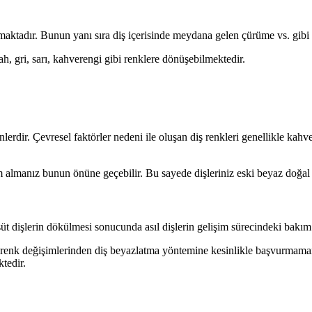
aktadır. Bunun yanı sıra diş içerisinde meydana gelen çürüme vs. gibi 
, gri, sarı, kahverengi gibi renklere dönüşebilmektedir.
enlerdir. Çevresel faktörler nedeni ile oluşan diş renkleri genellikle k
em almanız bunun önüne geçebilir. Bu sayede dişleriniz eski beyaz doğ
süt dişlerin dökülmesi sonucunda asıl dişlerin gelişim sürecindeki bakı
an renk değişimlerinden diş beyazlatma yöntemine kesinlikle başvurmam
tedir.