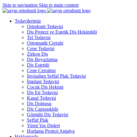
Skip to navigation
Skip to main content
Tedavilerimiz
Ortodonti Tedavisi
Diş Protezi ve Estetik Diş Hekimliği
Tel Tedavisi
Ortognatik Cerrahi
Çene Tedavisi
Zirkon Diş
Diş Beyazlatma
Diş Estetiği
Çene Cerrahisi
Invisalign Şeffaf Plak Tedavisi
İmplant Tedavisi
Çocuk Diş Hekimi
Diş Eti Tedavisi
Kanal Tedavisi
Diş Dolgusu
Diş Çapraşıklığı
Gömülü Diş Tedavisi
Şeffaf Plak
Yirmi Yaş Dişleri
Horlama Protezi Antalya
Hakkımızda