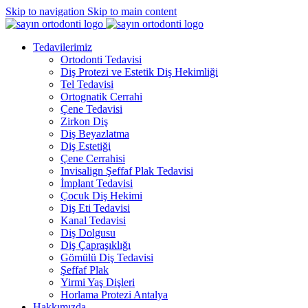
Skip to navigation
Skip to main content
Tedavilerimiz
Ortodonti Tedavisi
Diş Protezi ve Estetik Diş Hekimliği
Tel Tedavisi
Ortognatik Cerrahi
Çene Tedavisi
Zirkon Diş
Diş Beyazlatma
Diş Estetiği
Çene Cerrahisi
Invisalign Şeffaf Plak Tedavisi
İmplant Tedavisi
Çocuk Diş Hekimi
Diş Eti Tedavisi
Kanal Tedavisi
Diş Dolgusu
Diş Çapraşıklığı
Gömülü Diş Tedavisi
Şeffaf Plak
Yirmi Yaş Dişleri
Horlama Protezi Antalya
Hakkımızda