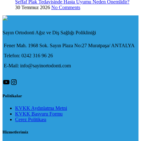
Şeffaf Plak Tedavisinde Hasta Uyumu Neden Önemlidir?
30 Temmuz 2026
No Comments
Sayın Ortodonti Ağız ve Diş Sağlığı Polikliniği
Fener Mah. 1968 Sok. Sayın Plaza No:27 Muratpaşa/ ANTALYA
Telefon: 0242 316 96 26
E-Mail: info@sayinortodonti.com
YouTube
Instagram
Politikalar
KVKK Aydınlatma Metni
KVKK Başvuru Formu
Çerez Politikası
Hizmetlerimiz