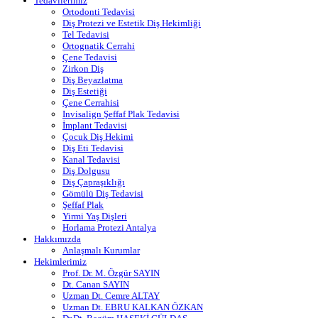
Tedavilerimiz
Ortodonti Tedavisi
Diş Protezi ve Estetik Diş Hekimliği
Tel Tedavisi
Ortognatik Cerrahi
Çene Tedavisi
Zirkon Diş
Diş Beyazlatma
Diş Estetiği
Çene Cerrahisi
Invisalign Şeffaf Plak Tedavisi
İmplant Tedavisi
Çocuk Diş Hekimi
Diş Eti Tedavisi
Kanal Tedavisi
Diş Dolgusu
Diş Çapraşıklığı
Gömülü Diş Tedavisi
Şeffaf Plak
Yirmi Yaş Dişleri
Horlama Protezi Antalya
Hakkımızda
Anlaşmalı Kurumlar
Hekimlerimiz
Prof. Dr. M. Özgür SAYIN
Dt. Canan SAYIN
Uzman Dt. Cemre ALTAY
Uzman Dt. EBRU KALKAN ÖZKAN