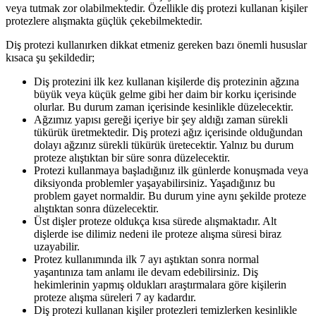
veya tutmak zor olabilmektedir. Özellikle diş protezi kullanan kişiler
protezlere alışmakta güçlük çekebilmektedir.
Diş protezi kullanırken dikkat etmeniz gereken bazı önemli hususlar
kısaca şu şekildedir;
Diş protezini ilk kez kullanan kişilerde diş protezinin ağzına
büyük veya küçük gelme gibi her daim bir korku içerisinde
olurlar. Bu durum zaman içerisinde kesinlikle düzelecektir.
Ağzımız yapısı gereği içeriye bir şey aldığı zaman sürekli
tükürük üretmektedir. Diş protezi ağız içerisinde olduğundan
dolayı ağzınız sürekli tükürük üretecektir. Yalnız bu durum
proteze alıştıktan bir süre sonra düzelecektir.
Protezi kullanmaya başladığınız ilk günlerde konuşmada veya
diksiyonda problemler yaşayabilirsiniz. Yaşadığınız bu
problem gayet normaldir. Bu durum yine aynı şekilde proteze
alıştıktan sonra düzelecektir.
Üst dişler proteze oldukça kısa sürede alışmaktadır. Alt
dişlerde ise dilimiz nedeni ile proteze alışma süresi biraz
uzayabilir.
Protez kullanımında ilk 7 ayı aştıktan sonra normal
yaşantınıza tam anlamı ile devam edebilirsiniz. Diş
hekimlerinin yapmış oldukları araştırmalara göre kişilerin
proteze alışma süreleri 7 ay kadardır.
Diş protezi kullanan kişiler protezleri temizlerken kesinlikle