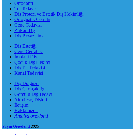
Ortodonti
Tel Tedavisi
Diş Protezi ve Estetik Diş Hekimliği
Ortognatik Cerrahi
Çene Tedavisi
Zirkon Diş
Diş Beyazlatma
Diş Estetiği
Çene Cerrahisi
İmplant Diş
Çocuk Diş Hekimi
Diş Eti Tedavisi
Kanal Tedavisi
Diş Dolgusu
Diş Çarpışıklığı
Gömülü Diş Tedavi
Yirmi Yaş Dişleri
İletişim
Hakkımızda
Antalya ortodonti
Sayın Ortodonti
2025