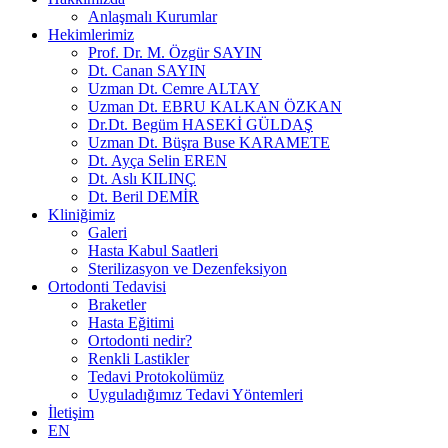
Anlaşmalı Kurumlar
Hekimlerimiz
Prof. Dr. M. Özgür SAYIN
Dt. Canan SAYIN
Uzman Dt. Cemre ALTAY
Uzman Dt. EBRU KALKAN ÖZKAN
Dr.Dt. Begüm HASEKİ GÜLDAŞ
Uzman Dt. Büşra Buse KARAMETE
Dt. Ayça Selin EREN
Dt. Aslı KILINÇ
Dt. Beril DEMİR
Kliniğimiz
Galeri
Hasta Kabul Saatleri
Sterilizasyon ve Dezenfeksiyon
Ortodonti Tedavisi
Braketler
Hasta Eğitimi
Ortodonti nedir?
Renkli Lastikler
Tedavi Protokolümüz
Uyguladığımız Tedavi Yöntemleri
İletişim
EN