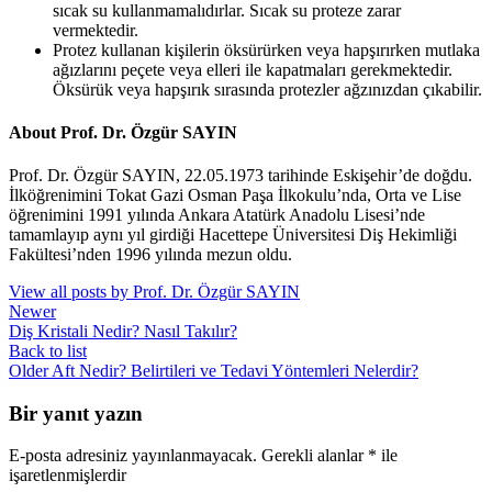
sıcak su kullanmamalıdırlar. Sıcak su proteze zarar
vermektedir.
Protez kullanan kişilerin öksürürken veya hapşırırken mutlaka
ağızlarını peçete veya elleri ile kapatmaları gerekmektedir.
Öksürük veya hapşırık sırasında protezler ağzınızdan çıkabilir.
About Prof. Dr. Özgür SAYIN
Prof. Dr. Özgür SAYIN, 22.05.1973 tarihinde Eskişehir’de doğdu.
İlköğrenimini Tokat Gazi Osman Paşa İlkokulu’nda, Orta ve Lise
öğrenimini 1991 yılında Ankara Atatürk Anadolu Lisesi’nde
tamamlayıp aynı yıl girdiği Hacettepe Üniversitesi Diş Hekimliği
Fakültesi’nden 1996 yılında mezun oldu.
View all posts by Prof. Dr. Özgür SAYIN
Newer
Diş Kristali Nedir? Nasıl Takılır?
Back to list
Older
Aft Nedir? Belirtileri ve Tedavi Yöntemleri Nelerdir?
Bir yanıt yazın
E-posta adresiniz yayınlanmayacak.
Gerekli alanlar
*
ile
işaretlenmişlerdir