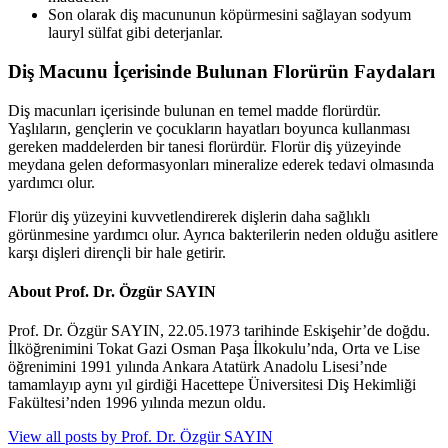
Son olarak diş macununun köpürmesini sağlayan sodyum
lauryl sülfat gibi deterjanlar.
Diş Macunu İçerisinde Bulunan Florürün Faydaları
Diş macunları içerisinde bulunan en temel madde florürdür.
Yaşlıların, gençlerin ve çocukların hayatları boyunca kullanması
gereken maddelerden bir tanesi florürdür. Florür diş yüzeyinde
meydana gelen deformasyonları mineralize ederek tedavi olmasında
yardımcı olur.
Florür diş yüzeyini kuvvetlendirerek dişlerin daha sağlıklı
görünmesine yardımcı olur. Ayrıca bakterilerin neden olduğu asitlere
karşı dişleri dirençli bir hale getirir.
About Prof. Dr. Özgür SAYIN
Prof. Dr. Özgür SAYIN, 22.05.1973 tarihinde Eskişehir’de doğdu.
İlköğrenimini Tokat Gazi Osman Paşa İlkokulu’nda, Orta ve Lise
öğrenimini 1991 yılında Ankara Atatürk Anadolu Lisesi’nde
tamamlayıp aynı yıl girdiği Hacettepe Üniversitesi Diş Hekimliği
Fakültesi’nden 1996 yılında mezun oldu.
View all posts by Prof. Dr. Özgür SAYIN