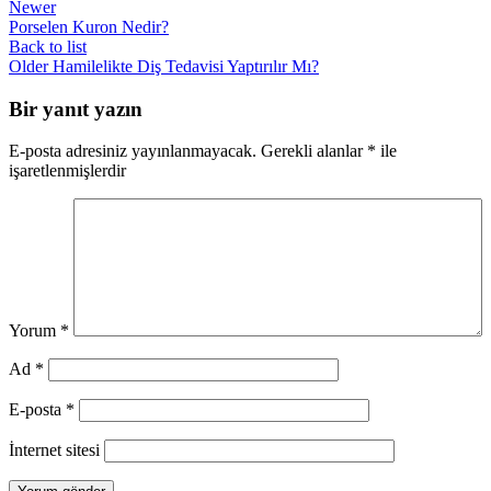
Newer
Porselen Kuron Nedir?
Back to list
Older
Hamilelikte Diş Tedavisi Yaptırılır Mı?
Bir yanıt yazın
E-posta adresiniz yayınlanmayacak.
Gerekli alanlar
*
ile
işaretlenmişlerdir
Yorum
*
Ad
*
E-posta
*
İnternet sitesi