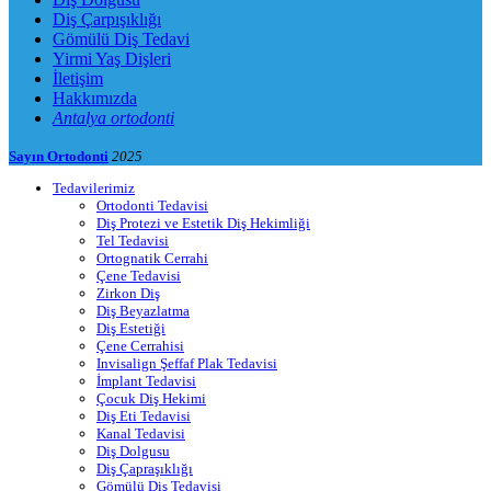
Diş Çarpışıklığı
Gömülü Diş Tedavi
Yirmi Yaş Dişleri
İletişim
Hakkımızda
Antalya ortodonti
Sayın Ortodonti
2025
Tedavilerimiz
Ortodonti Tedavisi
Diş Protezi ve Estetik Diş Hekimliği
Tel Tedavisi
Ortognatik Cerrahi
Çene Tedavisi
Zirkon Diş
Diş Beyazlatma
Diş Estetiği
Çene Cerrahisi
Invisalign Şeffaf Plak Tedavisi
İmplant Tedavisi
Çocuk Diş Hekimi
Diş Eti Tedavisi
Kanal Tedavisi
Diş Dolgusu
Diş Çapraşıklığı
Gömülü Diş Tedavisi