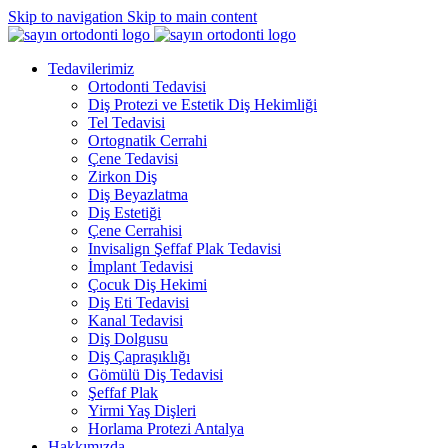
Skip to navigation
Skip to main content
Tedavilerimiz
Ortodonti Tedavisi
Diş Protezi ve Estetik Diş Hekimliği
Tel Tedavisi
Ortognatik Cerrahi
Çene Tedavisi
Zirkon Diş
Diş Beyazlatma
Diş Estetiği
Çene Cerrahisi
Invisalign Şeffaf Plak Tedavisi
İmplant Tedavisi
Çocuk Diş Hekimi
Diş Eti Tedavisi
Kanal Tedavisi
Diş Dolgusu
Diş Çapraşıklığı
Gömülü Diş Tedavisi
Şeffaf Plak
Yirmi Yaş Dişleri
Horlama Protezi Antalya
Hakkımızda