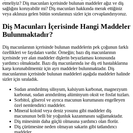
etmeliyiz? Diş macunları içerisinde bulunan maddeler ağız ve diş
sağlığını koruyabilir mi? Diş macunları hakkında merak ettiğiniz
veya aklınıza gelen bütün sorularınızı sizler için cevaplandırıyoruz.
Diş Macunları İçerisinde Hangi Maddeler
Bulunmaktadır?
Diş macunlarının içerisinde bulunan maddelerin pek çoğunun farklı
özellikleri ve faydaları vardır. Örneğin; bazı diş macunlarının
içerisinde yer alan maddeler dişlerin beyazlaması konusunda
yardımcı olmaktadır. Bazı diş macunlarında ise diş eti hastalıklarına
karşı korunabilmemiz için ayrı maddeler bulunmaktadır. Diş
macunlarının içerisinde bulunan maddeleri aşağıda maddeler halinde
sizler için sıraladık.
Sudan arındırılmış silisyum, kalsiyum karbonat, magnezyum
karbonat, sudan arındırılmış alüminyum oksit ve fosfat tuzları.
Sorbitol, gliserol ve ayrıca macunun kurumasını engelleyen
özel nemlendirici maddeler.
Mineral koloid veya deniz yosunu gibi maddeler diş
macununun belli bir yoğunluk kazanmasını sağlamaktadır.
Diş minesinin daha güçlü olmasına yardımcı olan florür.
Diş çürümesine neden olmayan sakarin gibi tatlandırıcı
maddeler.