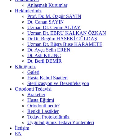
Anlaşmalı Kurumlar
Hekimlerimiz
Prof. Dr. M. Özgür SAYIN
Dt. Canan SAYIN
Uzman Dt. Cemre ALTAY
Uzman Dt. EBRU KALKAN ÖZKAN
Dr.Dt. Begüm HASEKİ GÜLDAŞ
Uzman Dt. Büşra Buse KARAMETE
Dt. Ayça Selin EREN
Dt. Aslı KILINÇ
Dt. Beril DEMİR
Kliniğimiz
Galeri
Hasta Kabul Saatleri
Sterilizasyon ve Dezenfeksiyon
Ortodonti Tedavisi
Braketler
Hasta Eğitimi
Ortodonti nedir?
Renkli Lastikler
Tedavi Protokolümüz
Uyguladığımız Tedavi Yöntemleri
İletişim
EN