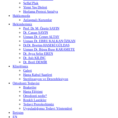
Şeffaf Plak
Yirmi Yaş Dişleri
Horlama Protezi Antalya
Hakkımızda
Anlaşmalı Kurumlar
Hekimlerimiz
Prof. Dr. M. Özgür SAYIN
Dt. Canan SAYIN
Uzman Dt. Cemre ALTAY
Uzman Dt. EBRU KALKAN ÖZKAN
Dr.Dt. Begüm HASEKİ GÜLDAŞ
Uzman Dt. Büşra Buse KARAMETE
Dt. Ayça Selin EREN
Dt. Aslı KILINÇ
Dt. Beril DEMİR
Kliniğimiz
Galeri
Hasta Kabul Saatleri
Sterilizasyon ve Dezenfeksiyon
Ortodonti Tedavisi
Braketler
Hasta Eğitimi
Ortodonti nedir?
Renkli Lastikler
Tedavi Protokolümüz
Uyguladığımız Tedavi Yöntemleri
İletişim
EN