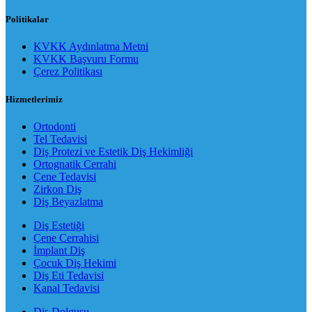
Politikalar
KVKK Aydınlatma Metni
KVKK Başvuru Formu
Çerez Politikası
Hizmetlerimiz
Ortodonti
Tel Tedavisi
Diş Protezi ve Estetik Diş Hekimliği
Ortognatik Cerrahi
Çene Tedavisi
Zirkon Diş
Diş Beyazlatma
Diş Estetiği
Çene Cerrahisi
İmplant Diş
Çocuk Diş Hekimi
Diş Eti Tedavisi
Kanal Tedavisi
Diş Dolgusu