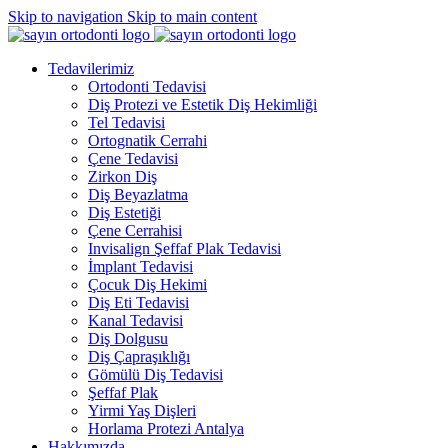
Skip to navigation
Skip to main content
Tedavilerimiz
Ortodonti Tedavisi
Diş Protezi ve Estetik Diş Hekimliği
Tel Tedavisi
Ortognatik Cerrahi
Çene Tedavisi
Zirkon Diş
Diş Beyazlatma
Diş Estetiği
Çene Cerrahisi
Invisalign Şeffaf Plak Tedavisi
İmplant Tedavisi
Çocuk Diş Hekimi
Diş Eti Tedavisi
Kanal Tedavisi
Diş Dolgusu
Diş Çapraşıklığı
Gömülü Diş Tedavisi
Şeffaf Plak
Yirmi Yaş Dişleri
Horlama Protezi Antalya
Hakkımızda