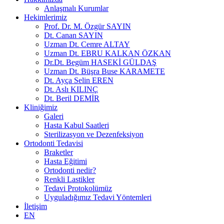
Anlaşmalı Kurumlar
Hekimlerimiz
Prof. Dr. M. Özgür SAYIN
Dt. Canan SAYIN
Uzman Dt. Cemre ALTAY
Uzman Dt. EBRU KALKAN ÖZKAN
Dr.Dt. Begüm HASEKİ GÜLDAŞ
Uzman Dt. Büşra Buse KARAMETE
Dt. Ayça Selin EREN
Dt. Aslı KILINÇ
Dt. Beril DEMİR
Kliniğimiz
Galeri
Hasta Kabul Saatleri
Sterilizasyon ve Dezenfeksiyon
Ortodonti Tedavisi
Braketler
Hasta Eğitimi
Ortodonti nedir?
Renkli Lastikler
Tedavi Protokolümüz
Uyguladığımız Tedavi Yöntemleri
İletişim
EN