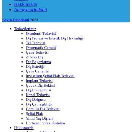
Hakkımızda
Antalya ortodonti
Sayın Ortodonti
2025
Tedavilerimiz
Ortodonti Tedavisi
Diş Protezi ve Estetik Diş Hekimliği
Tel Tedavisi
Ortognatik Cerrahi
Çene Tedavisi
Zirkon Diş
Diş Beyazlatma
Diş Estetiği
Çene Cerrahisi
Invisalign Şeffaf Plak Tedavisi
İmplant Tedavisi
Çocuk Diş Hekimi
Diş Eti Tedavisi
Kanal Tedavisi
Diş Dolgusu
Diş Çapraşıklığı
Gömülü Diş Tedavisi
Şeffaf Plak
Yirmi Yaş Dişleri
Horlama Protezi Antalya
Hakkımızda