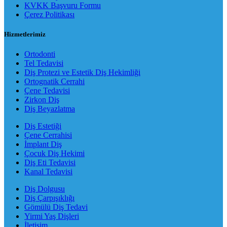
KVKK Başvuru Formu
Çerez Politikası
Hizmetlerimiz
Ortodonti
Tel Tedavisi
Diş Protezi ve Estetik Diş Hekimliği
Ortognatik Cerrahi
Çene Tedavisi
Zirkon Diş
Diş Beyazlatma
Diş Estetiği
Çene Cerrahisi
İmplant Diş
Çocuk Diş Hekimi
Diş Eti Tedavisi
Kanal Tedavisi
Diş Dolgusu
Diş Çarpışıklığı
Gömülü Diş Tedavi
Yirmi Yaş Dişleri
İletişim