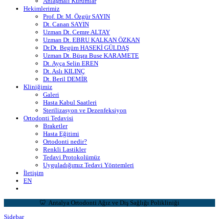
Anlaşmalı Kurumlar
Hekimlerimiz
Prof. Dr. M. Özgür SAYIN
Dt. Canan SAYIN
Uzman Dt. Cemre ALTAY
Uzman Dt. EBRU KALKAN ÖZKAN
Dr.Dt. Begüm HASEKİ GÜLDAŞ
Uzman Dt. Büşra Buse KARAMETE
Dt. Ayça Selin EREN
Dt. Aslı KILINÇ
Dt. Beril DEMİR
Kliniğimiz
Galeri
Hasta Kabul Saatleri
Sterilizasyon ve Dezenfeksiyon
Ortodonti Tedavisi
Braketler
Hasta Eğitimi
Ortodonti nedir?
Renkli Lastikler
Tedavi Protokolümüz
Uyguladığımız Tedavi Yöntemleri
İletişim
EN
🦷 Antalya Ortodonti Ağız ve Diş Sağlığı Polikliniği
Sidebar