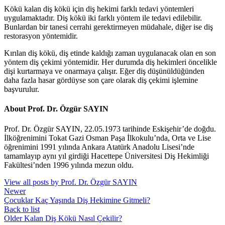
Kökü kalan diş kökü için diş hekimi farklı tedavi yöntemleri
uygulamaktadır. Diş kökü iki farklı yöntem ile tedavi edilebilir.
Bunlardan bir tanesi cerrahi gerektirmeyen müdahale, diğer ise diş
restorasyon yöntemidir.
Kırılan diş kökü, diş etinde kaldığı zaman uygulanacak olan en son
yöntem diş çekimi yöntemidir. Her durumda diş hekimleri öncelikle
dişi kurtarmaya ve onarmaya çalışır. Eğer diş düşünüldüğünden
daha fazla hasar gördüyse son çare olarak diş çekimi işlemine
başvurulur.
About Prof. Dr. Özgür SAYIN
Prof. Dr. Özgür SAYIN, 22.05.1973 tarihinde Eskişehir’de doğdu.
İlköğrenimini Tokat Gazi Osman Paşa İlkokulu’nda, Orta ve Lise
öğrenimini 1991 yılında Ankara Atatürk Anadolu Lisesi’nde
tamamlayıp aynı yıl girdiği Hacettepe Üniversitesi Diş Hekimliği
Fakültesi’nden 1996 yılında mezun oldu.
View all posts by Prof. Dr. Özgür SAYIN
Newer
Çocuklar Kaç Yaşında Diş Hekimine Gitmeli?
Back to list
Older
Kalan Diş Kökü Nasıl Çekilir?